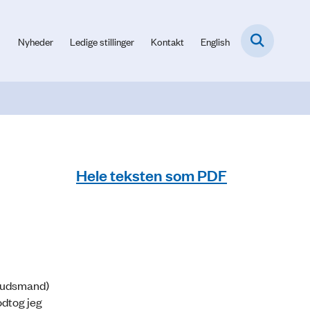
Nyheder
Ledige stillinger
Kontakt
English
Hele teksten som PDF
mbudsmand)
odtog jeg