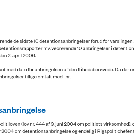
nde de sidste 10 detentionsanbringelser forud for varslingen 
 detentionsrapporter mv. vedrørende 10 anbringelser i detenti
den 2. april 2006.
t med dato for anbringelsen af den frihedsberøvede. Da der e
bringelser tillige omtalt med j.nr.
sanbringelse
tiloven (lov nr. 444 af 9. juni 2004 om politiets virksomhed), d
er 2004 om detentionsanbringelse og endelig i Rigspolitichefen