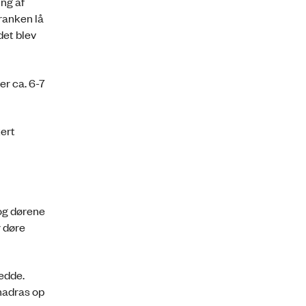
ng af
ranken lå
det blev
er ca. 6-7
kert
 og dørene
r døre
redde.
madras op