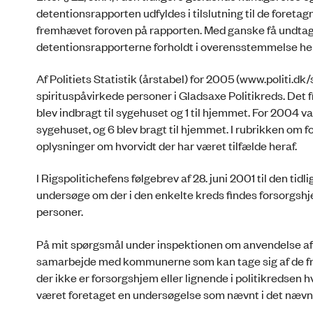
detentionsrapporten udfyldes i tilslutning til de foreta
fremhævet foroven på rapporten. Med ganske få undtagel
detentionsrapporterne forholdt i overensstemmelse h
Af Politiets Statistik (årstabel) for 2005 (www.politi.dk
spirituspåvirkede personer i Gladsaxe Politikreds. Det f
blev indbragt til sygehuset og 1 til hjemmet. For 2004 va
sygehuset, og 6 blev bragt til hjemmet. I rubrikken om f
oplysninger om hvorvidt der har været tilfælde heraf.
I Rigspolitichefens følgebrev af 28. juni 2001 til den ti
undersøge om der i den enkelte kreds findes forsorgshj
personer.
På mit spørgsmål under inspektionen om anvendelse af fo
samarbejde med kommunerne som kan tage sig af de fri
der ikke er forsorgshjem eller lignende i politikredsen h
været foretaget en undersøgelse som nævnt i det nævnt