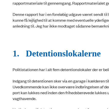
rapportmateriale til gennemgang. Rapportmaterialet g
Denne rapport har i en foreløbig udgave været sendt til
kunne få lejlighed til at komme med eventuelle yderli
anledning til. Jeg har ikke modtaget sådanne bemærkni
1. Detentionslokalerne
Politistationen har i alt fem detentionslokaler der er be
Indgang til detentionen sker via en garage i kælderen til
Uvedkommende kan ikke overvære indbringelsen af den f
port kan lukkes ned inden den frihedsberøvede lukkes u
vagthavende.