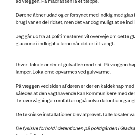
ad væggen. På madrassen lå et tæppe.
Dørene åbner udad og er forsynet med indkig med glas i. 
brug) var en del ridset, men det var dog muligt at se ind i
Jeg går ud fra at politimesteren vil overveje om dette gl
glassene i indkigshullerne når det er tiltrængt.
I hvert lokale er der et gulvafløb med rist. På væggen høj
lamper. Lokalerne opvarmes ved gulvvarme.
På væggen ved siden af døren er der en kaldeknap med f
således at den vagthavende kan kommunikere med den det
Tv-overvågningen omfatter også selve detentionsgang
De tekniske installationer blev afprøvet. I alle lokaler 
De fysiske forhold i detentionen på politigården i Gladsa