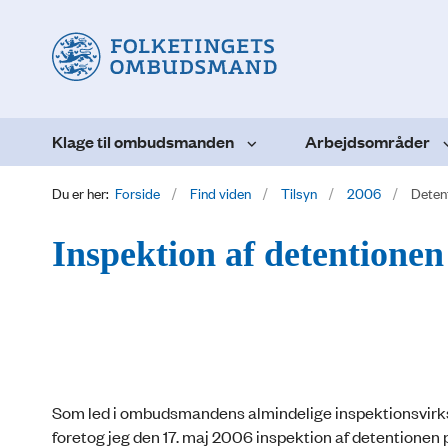
Klage til ombudsmanden
Arbejdsområder
Du er her:
Forside
Find viden
Tilsyn
2006
Deten
Inspektion af detentionen
Som led i ombudsmandens almindelige inspektionsvirksom
foretog jeg den 17. maj 2006 inspektion af detentionen 