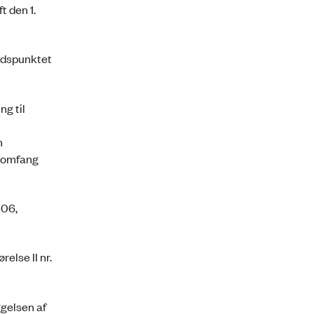
t den 1.
tidspunktet
g til
m
t omfang
006,
else II nr.
gelsen af