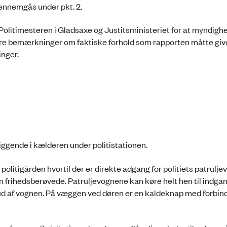
ennemgås under pkt. 2.
 Politimesteren i Gladsaxe og Justitsministeriet for at myndig
gere bemærkninger om faktiske forhold som rapporten måtte giv
nger.
liggende i kælderen under politistationen.
 politigården hvortil der er direkte adgang for politiets patrulje
rihedsberøvede. Patruljevognene kan køre helt hen til indgan
d af vognen. På væggen ved døren er en kaldeknap med forbinde