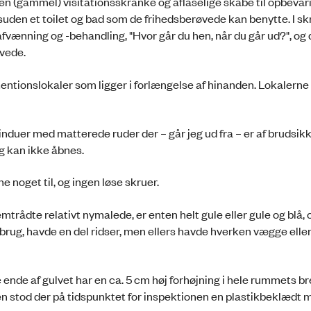
en (gammel) visitationsskranke og aflåselige skabe til opbevari
suden et toilet og bad som de frihedsberøvede kan benytte. I sk
fvænning og -behandling, "Hvor går du hen, når du går ud?", og 
øvede.
ntionslokaler som ligger i forlængelse af hinanden. Lokalerne 
vinduer med matterede ruder der – går jeg ud fra – er af brudsik
og kan ikke åbnes.
 noget til, og ingen løse skruer.
remtrådte relativt nymalede, er enten helt gule eller gule og blå,
i brug, havde en del ridser, men ellers havde hverken vægge elle
 ende af gulvet har en ca. 5 cm høj forhøjning i hele rummets b
en stod der på tidspunktet for inspektionen en plastikbeklædt 