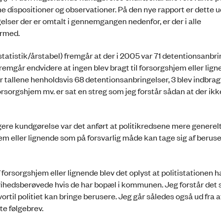
gne dispositioner og observationer. På den nye rapport er dette 
ser der er omtalt i gennemgangen nedenfor, er der i alle
ermed.
/statistik/årstabel) fremgår at der i 2005 var 71 detentionsanbri
remgår endvidere at ingen blev bragt til forsorgshjem eller lign
r tallene henholdsvis 68 detentionsanbringelser, 3 blev indbragt
orsorgshjem mv. er sat en streg som jeg forstår sådan at der ikk
dligere kundgørelse var det anført at politikredsene mere generel
em eller lignende som på forsvarlig måde kan tage sig af berus
rsorgshjem eller lignende blev det oplyst at politistationen h
hedsberøvede hvis de har bopæl i kommunen. Jeg forstår det 
vortil politiet kan bringe berusere. Jeg går således også ud fra a
e følgebrev.