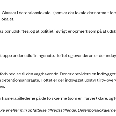
Glasset i detentionslokale 1 (som er det lokale der normalt førs
 lokalet.
as bør udskiftes, og at politiet i øvrigt er opmærksom på at udsk
t oppe er der udluftningsriste. I loftet og over døren er der indb
orbindelse til den vagthavende. Der er endvidere en indbygget 
entionsanbragte. I loftet er der indbygget udstyr til tv-over
en.
var kamerabillederne på de to skærme (som er i farver) klare, og 
xe er efter min opfattelse tilfredsstillende. Detentionslokalerne