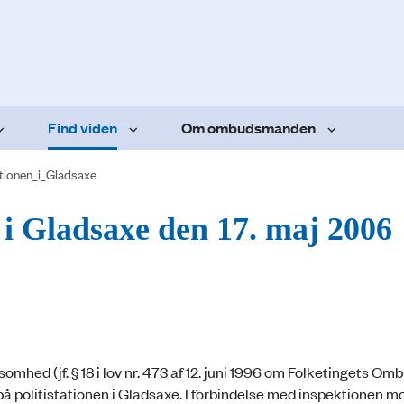
Find viden
Om ombudsmanden
tionen_i_Gladsaxe
 i Gladsaxe den 17. maj 2006
hed (jf. § 18 i lov nr. 473 af 12. juni 1996 om Folketingets O
på politistationen i Gladsaxe. I forbindelse med inspektionen m