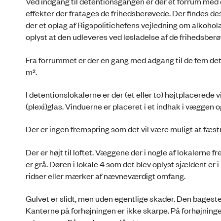
Ved indgang til detentionsgangen er der et forrum med 
effekter der fratages de frihedsberøvede. Der findes de
der et oplag af Rigspolitichefens vejledning om alkohola
oplyst at den udleveres ved løsladelse af de frihedsber
Fra forrummet er der en gang med adgang til de fem dete
m².
I detentionslokalerne er der (et eller to) højtplacerede 
(plexi)glas. Vinduerne er placeret i et indhak i væggen 
Der er ingen fremspring som det vil være muligt at fæstne
Der er højt til loftet. Væggene der i nogle af lokalerne f
er grå. Døren i lokale 4 som det blev oplyst sjældent er 
ridser eller mærker af nævneværdigt omfang.
Gulvet er slidt, men uden egentlige skader. Den bageste
Kanterne på forhøjningen er ikke skarpe. På forhøjning