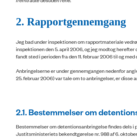
fremtrådte desuden rene.
2. Rapportgennemgang
Jeg bad under inspektionen om rapportmateriale vedrøre
inspektionen den 5. april 2006, og jeg modtog herefter
fandt sted i perioden fra den 11. februar 2006 til og med 
Anbringelserne er under gennemgangen nedenfor angive
25. februar 2006) var tale om to anbringelser, er disse an
2.1. Bestemmelser om detention
Bestemmelser om detentionsanbringelse findes dels i poli
Justitsministeriets bekendtgørelse nr. 988 af 6. oktob