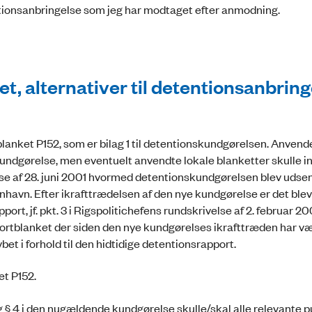
ntionsanbringelse som jeg har modtaget efter anmodning.
, alternativer til detentionsanbring
lanket P152, som er bilag 1 til detentionskundgørelsen. Anvend
 kundgørelse, men eventuelt anvendte lokale blanketter skulle 
lse af 28. juni 2001 hvormed detentionskundgørelsen blev udsend
enhavn. Efter ikrafttrædelsen af den nye kundgørelse er det ble
rt, jf. pkt. 3 i Rigspolitichefens rundskrivelse af 2. februar 200
portblanket der siden den nye kundgørelses ikrafttræden har v
et i forhold til den hidtidige detentionsrapport.
et P152.
og § 4 i den nugældende kundgørelse skulle/skal alle relevante p