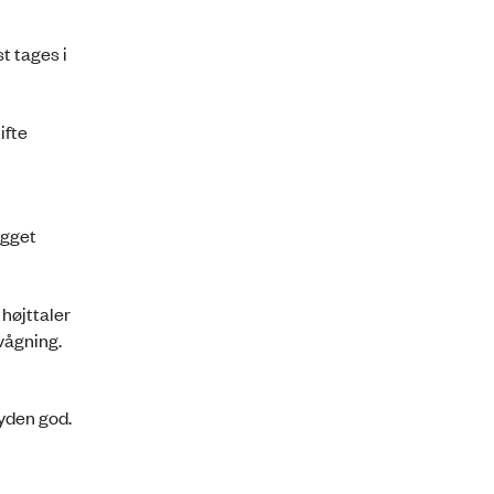
t tages i
ifte
ygget
højttaler
vågning.
lyden god.