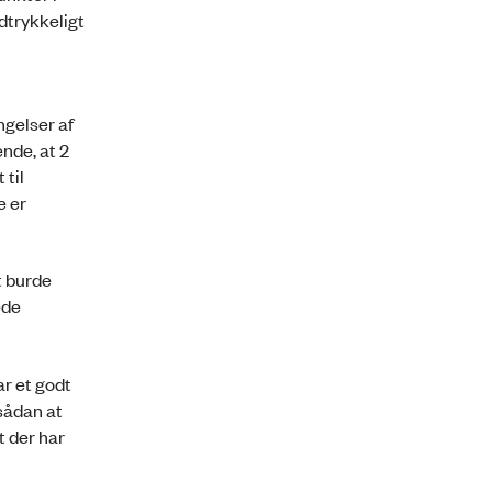
udtrykkeligt
ngelser af
ende, at 2
 til
e er
t burde
ede
ar et godt
sådan at
t der har