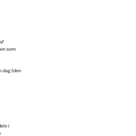
af
onen som
n dag (den
els i
s