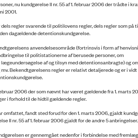
r, nu kundgørelse II nr. 55 af 1. februar 2006 der trådte i kraf
uni 2001.
s regler svarende til politilovens regler, dels regler som på 
 i den dagældende detentionskundgørelse.
tgørelsens anvendelsesområde (fortrinsvis i form af henvisnin
ndbringelse til politistationerne af berusede personer, om
lægeundersøgelse af og tilsyn med detentionsanbragte) og o
 mv. Bekendtgørelsens regler er relativt detaljerede og er i vid
entionskundgørelse.
1. februar 2006 der som nævnt har været gældende fra 1. marts 2
r i forhold til de hidtil gældende regler.
 omfattet, fandt sted forud for den 1. marts 2006, gjaldt kundgør
se II nr. 55 af 1. februar 2006 gjaldt for de andre 5 anbringelser.
undgørelsen er gennemgået nedenfor i forbindelse med fremlæg