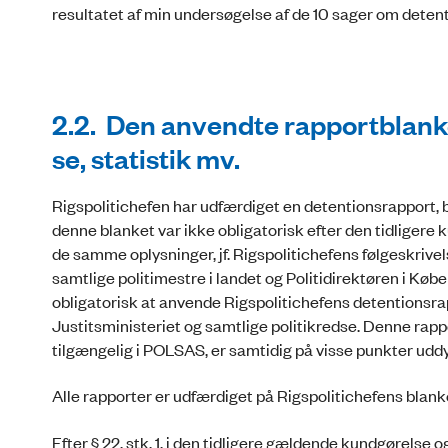
resultatet af min undersøgelse af de 10 sager om dete
2.2. Den anvendte rapportblanket
se, statistik mv.
Rigspolitichefen har udfærdiget en detentionsrapport, b
denne blanket var ikke obligatorisk efter den tidligere
de samme oplysninger, jf. Rigspolitichefens følgeskrive
samtlige politimestre i landet og Politidirektøren i Køb
obligatorisk at anvende Rigspolitichefens detentionsrappo
Justitsministeriet og samtlige politikredse. Denne rap
tilgængelig i POLSAS, er samtidig på visse punkter uddyb
Alle rapporter er udfærdiget på Rigspolitichefens blank
Efter § 22, stk. 1, i den tidligere gældende kundgørelse 