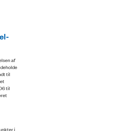
el-
elsen af
indeholde
t til
vet
6 til
æret
unkter i