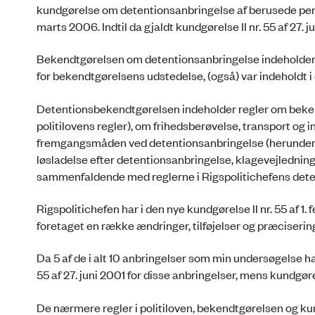
kundgørelse om detentionsanbringelse af berusede persone
marts 2006. Indtil da gjaldt kundgørelse II nr. 55 af 27. j
Bekendtgørelsen om detentionsanbringelse indeholder del
for bekendtgørelsens udstedelse, (også) var indeholdt
Detentionsbekendtgørelsen indeholder regler om bekend
politilovens regler), om frihedsberøvelse, transport og i
fremgangsmåden ved detentionsanbringelse (herunder 
løsladelse efter detentionsanbringelse, klagevejledning
sammenfaldende med reglerne i Rigspolitichefens det
Rigspolitichefen har i den nye kundgørelse II nr. 55 af 
foretaget en række ændringer, tilføjelser og præciseringe
Da 5 af de i alt 10 anbringelser som min undersøgelse har
55 af 27. juni 2001 for disse anbringelser, mens kundgørel
De nærmere regler i politiloven, bekendtgørelsen og k