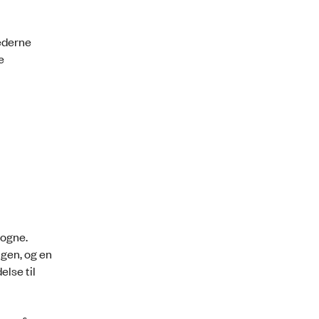
hederne
e
vogne.
gen, og en
lse til