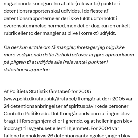
nugældende kundgørelse at alle (relevante) punkter i
detentionsrapporten skal udfyldes. I de fleste af
detentionsrapporterne er der ikke fuldt ud forholdt i
overensstemmelse hermed, men det er dog kun en enkelt
rubrik eller to der mangler at blive (korrekt) udfyldt.
Da der kun er tale om få mangler, foretager jeg mig ikke
mere vedrørende dette forhold ud over at gøre opmærksom
på pligten til at udfylde alle (relevante) punkter i
detentionsrapporten.
Af Politiets Statistik (årstabel) for 2005
(www.politi.dk/statistik/årstabel) fremgår at der i 2005 var
24 detentionsanbringelser af spirituspåvirkede personer i
Gentofte Politikreds. Det fremgår endvidere at ingen blev
bragt til forsorgshjem eller lignende, og at heller ingen blev
indbragt til sygehuset eller til hjemmet. For 2004 var
tallene henholdsvis 26 detentionsanbringelser, ingen blev