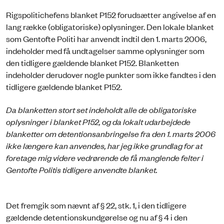
Rigspolitichefens blanket P152 forudsætter angivelse af en
lang række (obligatoriske) oplysninger. Den lokale blanket
som Gentofte Politi har anvendt indtil den 1. marts 2006,
indeholder med få undtagelser samme oplysninger som
den tidligere gældende blanket P152. Blanketten
indeholder derudover nogle punkter som ikke fandtes i den
tidligere gældende blanket P152.
Da blanketten stort set indeholdt alle de obligatoriske
oplysninger i blanket P152, og da lokalt udarbejdede
blanketter om detentionsanbringelse fra den 1. marts 2006
ikke længere kan anvendes, har jeg ikke grundlag for at
foretage mig videre vedrørende de få manglende felter i
Gentofte Politis tidligere anvendte blanket.
Det fremgik som nævnt af § 22, stk. 1, i den tidligere
gældende detentionskundgørelse og nu af § 4 i den