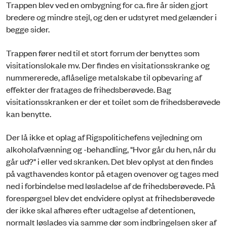
Trappen blev ved en ombygning for ca. fire år siden gjort
bredere og mindre stejl, og den er udstyret med gelænder i
begge sider.
Trappen fører ned til et stort forrum der benyttes som
visitationslokale mv. Der findes en visitationsskranke og
nummererede, aflåselige metalskabe til opbevaring af
effekter der fratages de frihedsberøvede. Bag
visitationsskranken er der et toilet som de frihedsberøvede
kan benytte.
Der lå ikke et oplag af Rigspolitichefens vejledning om
alkoholafvænning og -behandling, "Hvor går du hen, når du
går ud?" i eller ved skranken. Det blev oplyst at den findes
på vagthavendes kontor på etagen ovenover og tages med
ned i forbindelse med løsladelse af de frihedsberøvede. På
forespørgsel blev det endvidere oplyst at frihedsberøvede
der ikke skal afhøres efter udtagelse af detentionen,
normalt løslades via samme dør som indbringelsen sker af