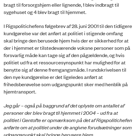
bragt til forsorgshjem eller lignende, 1 blev indbragt til
sygehuset og 4 blev bragt til hjemmet.
I Rigspolitichefens følgebrev af 28. juni 2001 til den tidligere
kundgørelse var det anført at politiet i stigende omfang
skal bringe den berusede hjem hvis der er sikkerhed for at
der i hjemmet er tilstedeværende voksne personer som på
forsvarlig måde kan tage sig af den pågældende, og hvis
politiet ud fra et ressourcesynspunkt har mulighed for at
benytte sig af denne fremgangsmåde. I rundskrivelsen til
den nye kundgørelse er det ligeledes anført at
frihedsberøvelse som udgangspunkt sker med henblik på
hjemtransport.
Jeg går – også på baggrund af det oplyste om antallet af
personer der blev bragt til hjemmet i 2004 – ud fra at
politiet i Gentofte er opmærksom på det af Rigspolitichefen
anførte om at politiet under de angivne forudsætninger som
udgangspunkt skal bringe berusere hjem.