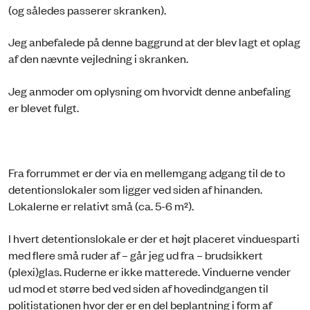
(og således passerer skranken).
Jeg anbefalede på denne baggrund at der blev lagt et oplag
af den nævnte vejledning i skranken.
Jeg anmoder om oplysning om hvorvidt denne anbefaling
er blevet fulgt.
Fra forrummet er der via en mellemgang adgang til de to
detentionslokaler som ligger ved siden af hinanden.
Lokalerne er relativt små (ca. 5-6 m²).
I hvert detentionslokale er der et højt placeret vinduesparti
med flere små ruder af – går jeg ud fra – brudsikkert
(plexi)glas. Ruderne er ikke matterede. Vinduerne vender
ud mod et større bed ved siden af hovedindgangen til
politistationen hvor der er en del beplantning i form af