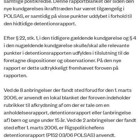
samtlige politikredse. Denne rapportblanket der siden den
nye kundgørelses ikrafttræden har været tilgængelig i
POLSAS, er samtidig på visse punkter uddybet i forhold til
den hidtidige detentionsrapport.
Efter § 22, stk. 1, i den tidligere gældende kundgørelse og § 4
i den nugældende kundgørelse skulle/skal alle relevante
punkter i detentionsrapporten udfyldes i tilslutning til de
foretagne dispositioner og observationer. På den nye
rapport er dette udtrykkeligt fremhævet foroven på
rapporten.
Ved de 8 anbringelser der fandt sted forud for den 1. marts
2006, er anvendt en lokal blanket der foroven indeholder
rubrikker til afkrydsning af om der er tale om en
anholdelsesrapport, detentionsrapport eller (anbringelse
af) børn og unge under 15 år. Ved de 2 anbringelser der fandt
sted efter 1. marts 2006, er Rigspolitichefens
detentionsrapport (P152 03/06 POLSAS) anvendt.