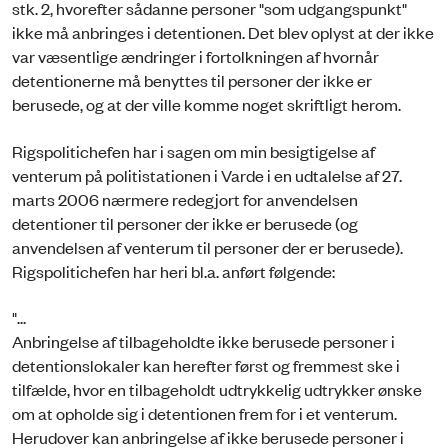
stk. 2, hvorefter sådanne personer "som udgangspunkt"
ikke må anbringes i detentionen. Det blev oplyst at der ikke
var væsentlige ændringer i fortolkningen af hvornår
detentionerne må benyttes til personer der ikke er
berusede, og at der ville komme noget skriftligt herom.
Rigspolitichefen har i sagen om min besigtigelse af
venterum på politistationen i Varde i en udtalelse af 27.
marts 2006 nærmere redegjort for anvendelsen
detentioner til personer der ikke er berusede (og
anvendelsen af venterum til personer der er berusede).
Rigspolitichefen har heri bl.a. anført følgende:
"...
Anbringelse af tilbageholdte ikke berusede personer i
detentionslokaler kan herefter først og fremmest ske i
tilfælde, hvor en tilbageholdt udtrykkelig udtrykker ønske
om at opholde sig i detentionen frem for i et venterum.
Herudover kan anbringelse af ikke berusede personer i