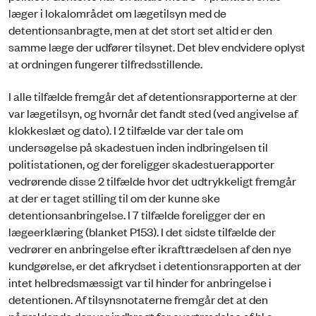
læger i lokalområdet om lægetilsyn med de
detentionsanbragte, men at det stort set altid er den
samme læge der udfører tilsynet. Det blev endvidere oplyst
at ordningen fungerer tilfredsstillende.
I alle tilfælde fremgår det af detentionsrapporterne at der
var lægetilsyn, og hvornår det fandt sted (ved angivelse af
klokkeslæt og dato). I 2 tilfælde var der tale om
undersøgelse på skadestuen inden indbringelsen til
politistationen, og der foreligger skadestuerapporter
vedrørende disse 2 tilfælde hvor det udtrykkeligt fremgår
at der er taget stilling til om der kunne ske
detentionsanbringelse. I 7 tilfælde foreligger der en
lægeerklæring (blanket P153). I det sidste tilfælde der
vedrører en anbringelse efter ikrafttrædelsen af den nye
kundgørelse, er det afkrydset i detentionsrapporten at der
intet helbredsmæssigt var til hinder for anbringelse i
detentionen. Af tilsynsnotaterne fremgår det at den
pågældende der var indbragt for overtrædelse af bl.a.