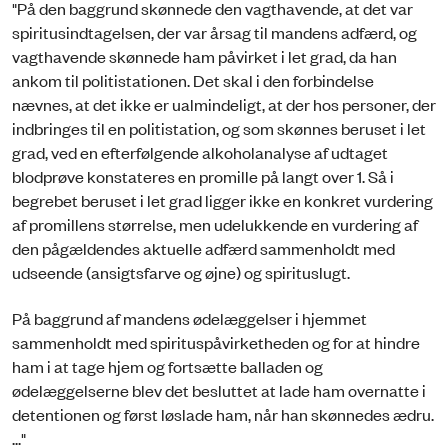
"På den baggrund skønnede den vagthavende, at det var
spiritusindtagelsen, der var årsag til mandens adfærd, og
vagthavende skønnede ham påvirket i let grad, da han
ankom til politistationen. Det skal i den forbindelse
nævnes, at det ikke er ualmindeligt, at der hos personer, der
indbringes til en politistation, og som skønnes beruset i let
grad, ved en efterfølgende alkoholanalyse af udtaget
blodprøve konstateres en promille på langt over 1. Så i
begrebet beruset i let grad ligger ikke en konkret vurdering
af promillens størrelse, men udelukkende en vurdering af
den pågældendes aktuelle adfærd sammenholdt med
udseende (ansigtsfarve og øjne) og spirituslugt.
På baggrund af mandens ødelæggelser i hjemmet
sammenholdt med spirituspåvirketheden og for at hindre
ham i at tage hjem og fortsætte balladen og
ødelæggelserne blev det besluttet at lade ham overnatte i
detentionen og først løslade ham, når han skønnedes ædru.
..."