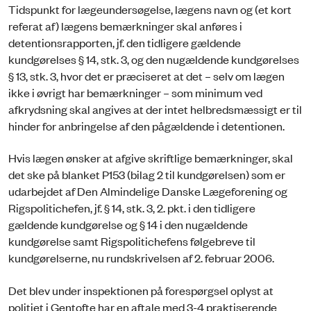
Tidspunkt for lægeundersøgelse, lægens navn og (et kort
referat af) lægens bemærkninger skal anføres i
detentionsrapporten, jf. den tidligere gældende
kundgørelses § 14, stk. 3, og den nugældende kundgørelses
§ 13, stk. 3, hvor det er præciseret at det – selv om lægen
ikke i øvrigt har bemærkninger – som minimum ved
afkrydsning skal angives at der intet helbredsmæssigt er til
hinder for anbringelse af den pågældende i detentionen.
Hvis lægen ønsker at afgive skriftlige bemærkninger, skal
det ske på blanket P153 (bilag 2 til kundgørelsen) som er
udarbejdet af Den Almindelige Danske Lægeforening og
Rigspolitichefen, jf. § 14, stk. 3, 2. pkt. i den tidligere
gældende kundgørelse og § 14 i den nugældende
kundgørelse samt Rigspolitichefens følgebreve til
kundgørelserne, nu rundskrivelsen af 2. februar 2006.
Det blev under inspektionen på forespørgsel oplyst at
politiet i Gentofte har en aftale med 3-4 praktiserende