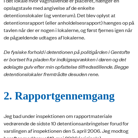
I det lokale hvor vagthavende er placeret, hænger en
opslagstavle med angivelse af de enkelte
detentionslokaler (og venterum). Det blev oplyst at
detentionsrapport (eller anholdelsesrapport) hænges op på
tavlen når der er nogen i lokalerne, og først fjernes igen når
de pågældende udtages af lokalerne.
De fysiske forhold i detentionen på politigården i Gentofte
er bortset fra pladen for indkigssprækken i døren og det
ødelagte gulv efter min opfattelse tilfredsstillende. Begge
detentionslokaler fremtrådte desuden rene.
2. Rapportgennemgang
Jeg bad under inspektionen om rapportmateriale
vedrørende de sidste 10 detentionsanbringelser forud for
varslingen af inspektionen den 5. april 2006. Jeg modtog
herefter med brev af 18. maj 2006 (originale)