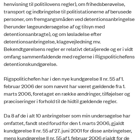
henvisning til politilovens regler), om frihedsberøvelse,
transport og indbringelse til politistationerne af berusede
personer, om fremgangsmåden ved detentionsanbringelse
(herunder lægeundersøgelse af og tilsyn med
detentionsanbragte), og om løsladelse efter
detentionsanbringelse, klagevejledning mv.
Bekendtgørelsens regler er relativt detaljerede og er i vidt
omfang sammenfaldende med reglerne i Rigspolitichefens
detentionskundgørelse.
Rigspolitichefen har i den nye kundgørelse II nr. 55 af 1.
februar 2006 der som nævnt har været gældende fra 1.
marts 2006, foretaget en række ændringer, tilføjelser og
præciseringer i forhold til de hidtil gældende regler.
Da 8 af de i alt 10 anbringelser som min undersøgelse har
omfattet, fandt sted forud for den 1. marts 2006, gjaldt
kundgørelse II nr. 55 af 27. juni 2001 for disse anbringelser,
mens kundgørelse II nr. 55 af 1. februar 2006 gjaldt for de