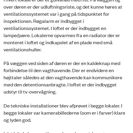
over døren er der udluftningsriste, og det kunne høres at
ventilationssystemet var i gang på tidspunktet for
inspektionen. Røgalarm er indbygget i
ventilationssystemet. I loftet er der indbygget en
lampe/pære. Lokalerne opvarmes fra en radiator der er
monteret i loftet og indkapslet af en plade med små
ventilationshuller.
På væggen ved siden af døren er der en kaldeknap med
forbindelse til den vagthavende. Der er endvidere en
højttaler således at den vagthavende kan kommunikere
med den detentionsanbragte. I loftet er der indbygget
udstyr til tv-overvågning.
De tekniske installationer blev afprøvet i begge lokaler. I
begge lokaler var kamerabillederne (som er i farver) klare
og lyden god.