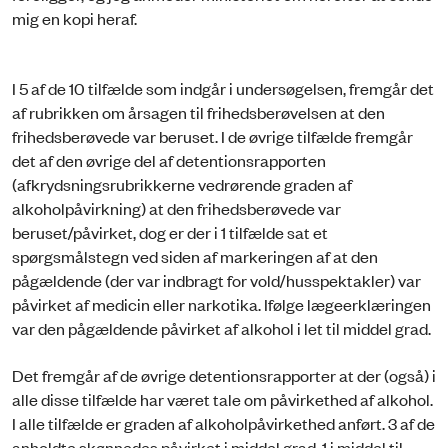
mig en kopi heraf.
I 5 af de 10 tilfælde som indgår i undersøgelsen, fremgår det
af rubrikken om årsagen til frihedsberøvelsen at den
frihedsberøvede var beruset. I de øvrige tilfælde fremgår
det af den øvrige del af detentionsrapporten
(afkrydsningsrubrikkerne vedrørende graden af
alkoholpåvirkning) at den frihedsberøvede var
beruset/påvirket, dog er der i 1 tilfælde sat et
spørgsmålstegn ved siden af markeringen af at den
pågældende (der var indbragt for vold/husspektakler) var
påvirket af medicin eller narkotika. Ifølge lægeerklæringen
var den pågældende påvirket af alkohol i let til middel grad.
Det fremgår af de øvrige detentionsrapporter at der (også) i
alle disse tilfælde har været tale om påvirkethed af alkohol.
I alle tilfælde er graden af alkoholpåvirkethed anført. 3 af de
anholdte skønnedes påvirket i middel grad, 1 i middel til