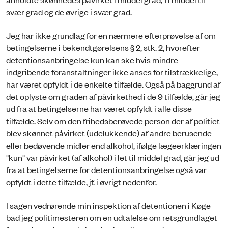
svær grad og de øvrige i svær grad.
Jeg har ikke grundlag for en nærmere efterprøvelse af om
betingelserne i bekendtgørelsens § 2, stk. 2, hvorefter
detentionsanbringelse kun kan ske hvis mindre
indgribende foranstaltninger ikke anses for tilstrækkelige,
har været opfyldt i de enkelte tilfælde. Også på baggrund af
det oplyste om graden af påvirkethed i de 9 tilfælde, går jeg
ud fra at betingelserne har været opfyldt i alle disse
tilfælde. Selv om den frihedsberøvede person der af politiet
blev skønnet påvirket (udelukkende) af andre berusende
eller bedøvende midler end alkohol, ifølge lægeerklæringen
"kun" var påvirket (af alkohol) i let til middel grad, går jeg ud
fra at betingelserne for detentionsanbringelse også var
opfyldt i dette tilfælde, jf. i øvrigt nedenfor.
I sagen vedrørende min inspektion af detentionen i Køge
bad jeg politimesteren om en udtalelse om retsgrundlaget