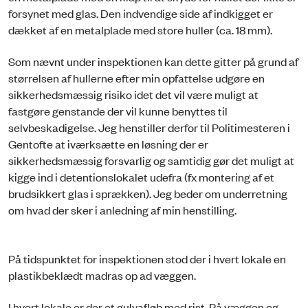
forsynet med glas. Den indvendige side af indkigget er
dækket af en metalplade med store huller (ca. 18 mm).
Som nævnt under inspektionen kan dette gitter på grund af
størrelsen af hullerne efter min opfattelse udgøre en
sikkerhedsmæssig risiko idet det vil være muligt at
fastgøre genstande der vil kunne benyttes til
selvbeskadigelse. Jeg henstiller derfor til Politimesteren i
Gentofte at iværksætte en løsning der er
sikkerhedsmæssig forsvarlig og samtidig gør det muligt at
kigge ind i detentionslokalet udefra (fx montering af et
brudsikkert glas i sprækken). Jeg beder om underretning
om hvad der sker i anledning af min henstilling.
På tidspunktet for inspektionen stod der i hvert lokale en
plastikbeklædt madras op ad væggen.
I hvert lokale er der et gulvafløb med rist. På væggen og