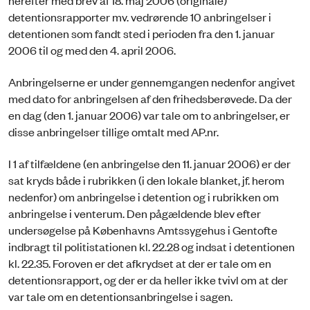
detentionsrapporter mv. vedrørende 10 anbringelser i
detentionen som fandt sted i perioden fra den 1. januar
2006 til og med den 4. april 2006.
Anbringelserne er under gennemgangen nedenfor angivet
med dato for anbringelsen af den frihedsberøvede. Da der
en dag (den 1. januar 2006) var tale om to anbringelser, er
disse anbringelser tillige omtalt med AP.nr.
I 1 af tilfældene (en anbringelse den 11. januar 2006) er der
sat kryds både i rubrikken (i den lokale blanket, jf. herom
nedenfor) om anbringelse i detention og i rubrikken om
anbringelse i venterum. Den pågældende blev efter
undersøgelse på Københavns Amtssygehus i Gentofte
indbragt til politistationen kl. 22.28 og indsat i detentionen
kl. 22.35. Foroven er det afkrydset at der er tale om en
detentionsrapport, og der er da heller ikke tvivl om at der
var tale om en detentionsanbringelse i sagen.