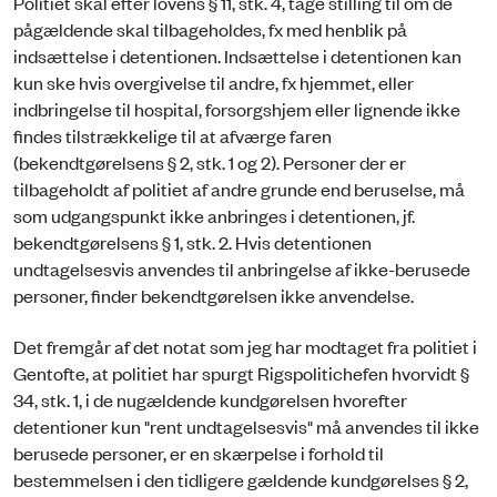
Politiet skal efter lovens § 11, stk. 4, tage stilling til om de
pågældende skal tilbageholdes, fx med henblik på
indsættelse i detentionen. Indsættelse i detentionen kan
kun ske hvis overgivelse til andre, fx hjemmet, eller
indbringelse til hospital, forsorgshjem eller lignende ikke
findes tilstrækkelige til at afværge faren
(bekendtgørelsens § 2, stk. 1 og 2). Personer der er
tilbageholdt af politiet af andre grunde end beruselse, må
som udgangspunkt ikke anbringes i detentionen, jf.
bekendtgørelsens § 1, stk. 2. Hvis detentionen
undtagelsesvis anvendes til anbringelse af ikke-berusede
personer, finder bekendtgørelsen ikke anvendelse.
Det fremgår af det notat som jeg har modtaget fra politiet i
Gentofte, at politiet har spurgt Rigspolitichefen hvorvidt §
34, stk. 1, i de nugældende kundgørelsen hvorefter
detentioner kun "rent undtagelsesvis" må anvendes til ikke
berusede personer, er en skærpelse i forhold til
bestemmelsen i den tidligere gældende kundgørelses § 2,