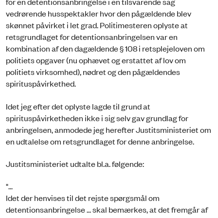
for en detentionsanbringelse i en tilsvarende sag
vedrørende husspektakler hvor den pågældende blev
skønnet påvirket i let grad. Politimesteren oplyste at
retsgrundlaget for detentionsanbringelsen var en
kombination af den dagældende § 108 i retsplejeloven om
politiets opgaver (nu ophævet og erstattet af lov om
politiets virksomhed), nødret og den pågældendes
spirituspåvirkethed.
Idet jeg efter det oplyste lagde til grund at
spirituspåvirketheden ikke i sig selv gav grundlag for
anbringelsen, anmodede jeg herefter Justitsministeriet om
en udtalelse om retsgrundlaget for denne anbringelse.
Justitsministeriet udtalte bl.a. følgende:
"...
Idet der henvises til det rejste spørgsmål om
detentionsanbringelse ... skal bemærkes, at det fremgår af