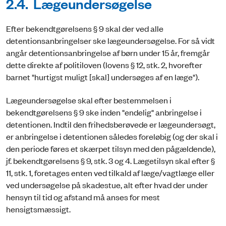
2.4. Lægeundersøgelse
Efter bekendtgørelsens § 9 skal der ved alle
detentionsanbringelser ske lægeundersøgelse. For så vidt
angår detentionsanbringelse af børn under 15 år, fremgår
dette direkte af politiloven (lovens § 12, stk. 2, hvorefter
barnet "hurtigst muligt [skal] undersøges af en læge").
Lægeundersøgelse skal efter bestemmelsen i
bekendtgørelsens § 9 ske inden "endelig" anbringelse i
detentionen. Indtil den frihedsberøvede er lægeundersøgt,
er anbringelse i detentionen således foreløbig (og der skal i
den periode føres et skærpet tilsyn med den pågældende),
jf. bekendtgørelsens § 9, stk. 3 og 4. Lægetilsyn skal efter §
11, stk. 1, foretages enten ved tilkald af læge/vagtlæge eller
ved undersøgelse på skadestue, alt efter hvad der under
hensyn til tid og afstand må anses for mest
hensigtsmæssigt.