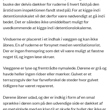
buske der delvis dækker for ruderne (i hvert fald på den
årstid som inspektionen fandt sted på). For at kigge ind i
detentionslokalet vil det derfor være nødvendigt at gå ind i
bedet. Det er således ikke umiddelbart muligt for
uvedkommende at kigge ind i detentionslokalerne.
Vinduerne er placeret i et indhak i væggen og kan ikke
åbnes. En af ruderne er forsynet med en ventilationsrist.
Der er ingen fremspring som det vil være muligt at fæstne
noget til, og ingen løse skruer.
Væggene er lyse og fremtrådte nymalede. Dørene er grå og
havde heller ingen ridser eller mærker. Gulvet er et
terrazzogulv der har farveforskel de steder hvor gulvet
tidligere har været repareret.
Dørene åbner udad, og der er indkig i form af en smal
sprække i døren som på den udvendige side er dækket af
en metalplade med en klap til at skyde for hullet der ikke er