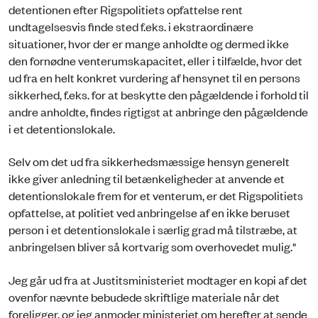
detentionen efter Rigspolitiets opfattelse rent
undtagelsesvis finde sted f.eks. i ekstraordinære
situationer, hvor der er mange anholdte og dermed ikke
den fornødne venterumskapacitet, eller i tilfælde, hvor det
ud fra en helt konkret vurdering af hensynet til en persons
sikkerhed, f.eks. for at beskytte den pågældende i forhold til
andre anholdte, findes rigtigst at anbringe den pågældende
i et detentionslokale.
Selv om det ud fra sikkerhedsmæssige hensyn generelt
ikke giver anledning til betænkeligheder at anvende et
detentionslokale frem for et venterum, er det Rigspolitiets
opfattelse, at politiet ved anbringelse af en ikke beruset
person i et detentionslokale i særlig grad må tilstræbe, at
anbringelsen bliver så kortvarig som overhovedet mulig."
Jeg går ud fra at Justitsministeriet modtager en kopi af det
ovenfor nævnte bebudede skriftlige materiale når det
foreligger, og jeg anmoder ministeriet om herefter at sende