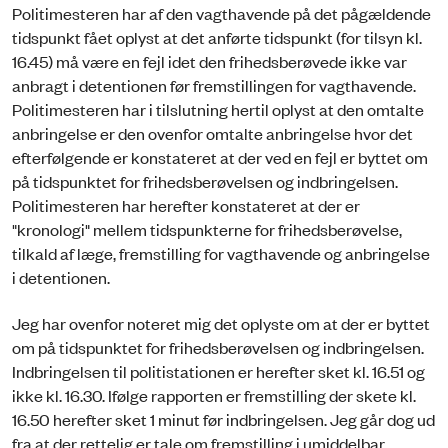
Politimesteren har af den vagthavende på det pågældende
tidspunkt fået oplyst at det anførte tidspunkt (for tilsyn kl.
16.45) må være en fejl idet den frihedsberøvede ikke var
anbragt i detentionen før fremstillingen for vagthavende.
Politimesteren har i tilslutning hertil oplyst at den omtalte
anbringelse er den ovenfor omtalte anbringelse hvor det
efterfølgende er konstateret at der ved en fejl er byttet om
på tidspunktet for frihedsberøvelsen og indbringelsen.
Politimesteren har herefter konstateret at der er
"kronologi" mellem tidspunkterne for frihedsberøvelse,
tilkald af læge, fremstilling for vagthavende og anbringelse
i detentionen.
Jeg har ovenfor noteret mig det oplyste om at der er byttet
om på tidspunktet for frihedsberøvelsen og indbringelsen.
Indbringelsen til politistationen er herefter sket kl. 16.51 og
ikke kl. 16.30. Ifølge rapporten er fremstilling der skete kl.
16.50 herefter sket 1 minut før indbringelsen. Jeg går dog ud
fra at der rettelig er tale om fremstilling i umiddelbar