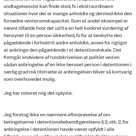
undtagelsesvist kan finde sted, fx i ekstraordinære
situationer hvor der er mange anholdte og dermed ikke den
fornødne venterumskapacitet. Som et andet eksempel er
nævnt tilfælde hvor det ud fra en helt konkret vurdering af
hensynet til en person sikkerhed, fx for at beskytte den
pågældende i forhold til andre anholdte, anses for rigtigst
at anbringe den pågældende i et detentionslokale. Det
fremgår endvidere af rundskrivelsen at politiet ved en
sådan anbringelse af en ikke beruset person i detentionen i
særlig grad må tilstræbe at anbringelsen bliver så kortvarig
som overhovedet mulig.
Jeg har noteret mig det oplyste.
Jeg foretog ikke en nærmere efterprøvelse af om
betingelserne i detentionsbekendtgørelsens § 2, stk. 2, for
anbringelse i detentionen havde været opfyldt i alle
tilfælde, men gik ud fra at det var tilfældet. Politimesteren