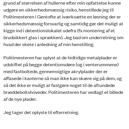
grund af størrelsen af hullerne efter min opfattelse kunne
udgøre en sikkerhedsmæssig risiko, henstillede jeg til
Politimesteren i Gentofte at iværksætte en løsning der er
sikkerhedsmæssig forsvarlig og samtidig gør det muligt at
kigge ind i detentionslokalet udefra (fx montering af et
brudsikkert glas i sprækken). Jeg bad om underretning om
hvad der skete i anledning af min henstilling.
Politimesteren har oplyst at de hidtidige metalplader er
udskiftet på begge detentionsdøre (og i venterummene)
med fastboltede, gennemsigtige akrylplader der er
affasede i kanterne så man ikke kan skære sig på dem, og
så det ikke er muligt at fastgøre noget til de afrundede
bræddeboltshoveder. Politimesteren har vedlagt et billede
af de nye plader.
Jeg tager det oplyste til efterretning.