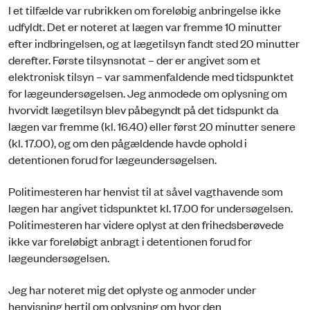
I et tilfælde var rubrikken om foreløbig anbringelse ikke
udfyldt. Det er noteret at lægen var fremme 10 minutter
efter indbringelsen, og at lægetilsyn fandt sted 20 minutter
derefter. Første tilsynsnotat – der er angivet som et
elektronisk tilsyn – var sammenfaldende med tidspunktet
for lægeundersøgelsen. Jeg anmodede om oplysning om
hvorvidt lægetilsyn blev påbegyndt på det tidspunkt da
lægen var fremme (kl. 16.40) eller først 20 minutter senere
(kl. 17.00), og om den pågældende havde ophold i
detentionen forud for lægeundersøgelsen.
Politimesteren har henvist til at såvel vagthavende som
lægen har angivet tidspunktet kl. 17.00 for undersøgelsen.
Politimesteren har videre oplyst at den frihedsberøvede
ikke var foreløbigt anbragt i detentionen forud for
lægeundersøgelsen.
Jeg har noteret mig det oplyste og anmoder under
henvisning hertil om oplysning om hvor den