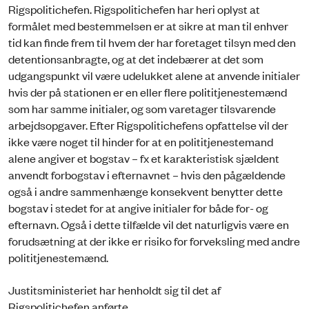
Rigspolitichefen. Rigspolitichefen har heri oplyst at
formålet med bestemmelsen er at sikre at man til enhver
tid kan finde frem til hvem der har foretaget tilsyn med den
detentionsanbragte, og at det indebærer at det som
udgangspunkt vil være udelukket alene at anvende initialer
hvis der på stationen er en eller flere polititjenestemænd
som har samme initialer, og som varetager tilsvarende
arbejdsopgaver. Efter Rigspolitichefens opfattelse vil der
ikke være noget til hinder for at en polititjenestemand
alene angiver et bogstav – fx et karakteristisk sjældent
anvendt forbogstav i efternavnet – hvis den pågældende
også i andre sammenhænge konsekvent benytter dette
bogstav i stedet for at angive initialer for både for- og
efternavn. Også i dette tilfælde vil det naturligvis være en
forudsætning at der ikke er risiko for forveksling med andre
polititjenestemænd.
Justitsministeriet har henholdt sig til det af
Rigspolitichefen anførte.