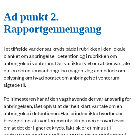
Ad punkt 2.
Rapportgennemgang
I et tilfælde var der sat kryds både i rubrikken i den lokale
blanket om anbringelse i detention og i rubrikken om
anbringelse i venterum. Der var ikke tvivl om at der var tale
om en detentionsanbringelse i sagen. Jeg anmodede om
oplysning om hvad notatet om anbringelse i venterum
sigtede til.
Politimesteren har af den vagthavende der var ansvarlig for
anbringelsen, fået oplyst at der helt klart var tale om en
anbringelse i detentionen. Han erindrer ikke hvorfor der
blev gjort notat i venterumsrubrikken, men er overbevist
om at det der ligner et kryds, faktisk er et minus til
understregning af at der ikke var tale om en anbringelse i