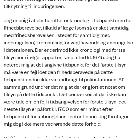
tilknytning til indbringelsen.
Jeg er enig i at der herefter er kronologi i tidspunkterne for
frihedsberøvelse, tilkald af læge (som så er sket samtidig
med frihedsberøvelsen i stedet for samtidig med
indbringelsen), fremstilling for vagthavende og anbringelse
i detentionen. Der er derimod ikke kronologi med første
tilsyn som ifølge rapporten fandt sted kl. 16.45. Jeg har
noteret mig at det angivne tidspunkt for det første tilsyn
må være en fejl idet den frihedsberøvede på dette
tidspunkt endnu ikke var indbragt til politistationen. Af
samme grund undrer det mig at der er gjort et notat om
tilsyn på dette tidspunkt. Det bemærkes at der ikke kan
være tale om en fejl i tidsangivelsen for første tilsyn idet
næste tilsyn er påført kl. 17.00 som er 1 minut efter
tidspunktet for anbringelsen i detentionen. Jeg foretager
mig dog ikke mere vedrørende dette forhold.
Politimesteren har i øvrigt i udtalelsen bekræftet min