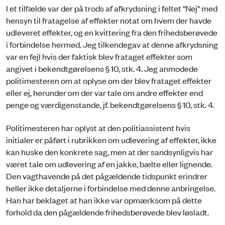
I et tilfælde var der på trods af afkrydsning i feltet "Nej" med
hensyn til fratagelse af effekter notat om hvem der havde
udleveret effekter, og en kvittering fra den frihedsberøvede
i forbindelse hermed. Jeg tilkendegav at denne afkrydsning
var en fejl hvis der faktisk blev frataget effekter som
angivet i bekendtgørelsens § 10, stk. 4. Jeg anmodede
politimesteren om at oplyse om der blev frataget effekter
eller ej, herunder om der var tale om andre effekter end
penge og værdigenstande, jf. bekendtgørelsens § 10, stk. 4.
Politimesteren har oplyst at den politiassistent hvis
initialer er påført i rubrikken om udlevering af effekter, ikke
kan huske den konkrete sag, men at der sandsynligvis har
været tale om udlevering af en jakke, bælte eller lignende.
Den vagthavende på det pågældende tidspunkt erindrer
heller ikke detaljerne i forbindelse med denne anbringelse.
Han har beklaget at han ikke var opmærksom på dette
forhold da den pågældende frihedsberøvede blev løsladt.