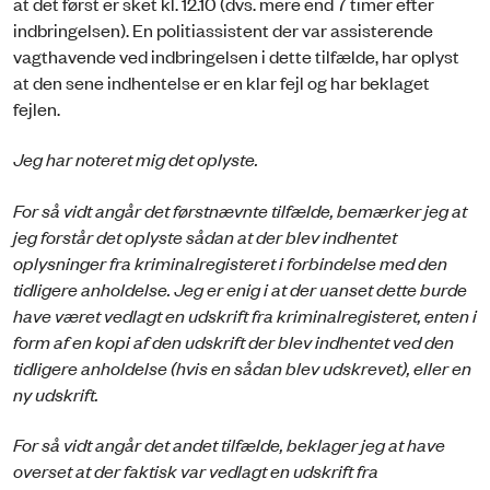
at det først er sket kl. 12.10 (dvs. mere end 7 timer efter
indbringelsen). En politiassistent der var assisterende
vagthavende ved indbringelsen i dette tilfælde, har oplyst
at den sene indhentelse er en klar fejl og har beklaget
fejlen.
Jeg har noteret mig det oplyste.
For så vidt angår det førstnævnte tilfælde, bemærker jeg at
jeg forstår det oplyste sådan at der blev indhentet
oplysninger fra kriminalregisteret i forbindelse med den
tidligere anholdelse. Jeg er enig i at der uanset dette burde
have været vedlagt en udskrift fra kriminalregisteret, enten i
form af en kopi af den udskrift der blev indhentet ved den
tidligere anholdelse (hvis en sådan blev udskrevet), eller en
ny udskrift.
For så vidt angår det andet tilfælde, beklager jeg at have
overset at der faktisk var vedlagt en udskrift fra