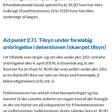
frihedsberøvede havde ophold fra kl. 16.30 hvor han blev
indbragt til politistationen, til kl. 17.00 hvor han blev
undersøgt af lægen.
Ad punkt 2.7.1. Tilsyn under foreløbig
anbringelse i detentionen (skærpet tilsyn)
I et tilfælde som drejer sig om den under pkt. 2.6.1. omtalte
anbringelse den 4. april 2006, kritiserede jeg at der
(bortset fra et tilsyn kl. 16.45 der som anført under pkt. 2.6.1.
er en fejlskrift) ikke var tale om tilsyn ved fremmøde, jf.
bekendtgørelsens § 15, stk. 3.
Politimesteren har omtalt mine bemærkninger og har
henvist til det ovenfor anførte om sagen hvoraf det fremgår
at der var byttet om på tidspunktet for frihedsberøvelsen
og indbringelsen. Indbringelsen skete således ikke kl. 16.30,