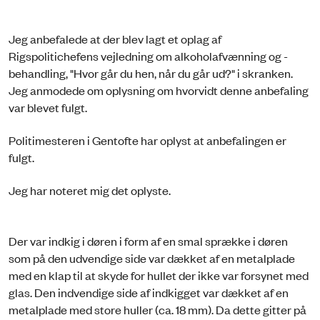
Jeg anbefalede at der blev lagt et oplag af
Rigspolitichefens vejledning om alkoholafvænning og -
behandling, "Hvor går du hen, når du går ud?" i skranken.
Jeg anmodede om oplysning om hvorvidt denne anbefaling
var blevet fulgt.
Politimesteren i Gentofte har oplyst at anbefalingen er
fulgt.
Jeg har noteret mig det oplyste.
Der var indkig i døren i form af en smal sprække i døren
som på den udvendige side var dækket af en metalplade
med en klap til at skyde for hullet der ikke var forsynet med
glas. Den indvendige side af indkigget var dækket af en
metalplade med store huller (ca. 18 mm). Da dette gitter på