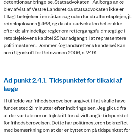
detentionsanbringelse. Statsadvokaten i Aalborgs anke
blev afvist af Vestre Landsret da statsadvokaten ikke er
tillagt beføjelser i en sådan sag uden for strafferetsplejen, jf.
retsplejelovens § 468, og da statsadvokaten heller ikke
efter de almindelige regler om rettergangsfuldmægtige i
retsplejelovens kapitel 25 har adgang til at repræsentere
politimesteren. Dommen (og landsrettens kendelse) kan
ses i Ugeskrift for Retsvæsen 2006, s. 2491.
Ad punkt 2.4.1. Tidspunktet for tilkald af
læge
I 1 tilfælde var frihedsberøvelsen angivet til at skulle have
fundet sted 21 minutter
efter
indbringelsen. Jeg gik ud fra
at der var tale om en fejlskrift for så vidt angår tidspunktet
for frihedsberøvelsen. Dette har politimesteren bekræftet
med bemærkning om at der er byttet om på tidspunktet for