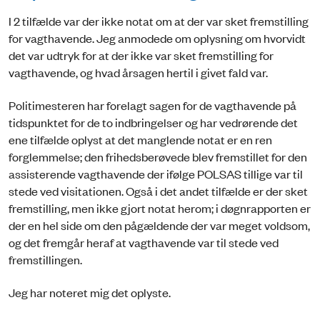
I 2 tilfælde var der ikke notat om at der var sket fremstilling
for vagthavende. Jeg anmodede om oplysning om hvorvidt
det var udtryk for at der ikke var sket fremstilling for
vagthavende, og hvad årsagen hertil i givet fald var.
Politimesteren har forelagt sagen for de vagthavende på
tidspunktet for de to indbringelser og har vedrørende det
ene tilfælde oplyst at det manglende notat er en ren
forglemmelse; den frihedsberøvede blev fremstillet for den
assisterende vagthavende der ifølge POLSAS tillige var til
stede ved visitationen. Også i det andet tilfælde er der sket
fremstilling, men ikke gjort notat herom; i døgnrapporten er
der en hel side om den pågældende der var meget voldsom,
og det fremgår heraf at vagthavende var til stede ved
fremstillingen.
Jeg har noteret mig det oplyste.