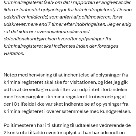
kriminalregisteret (selv om det i rapporten er angivet at der
ikke er indhentet oplysninger fra kriminalregisteret). Denne
udskrift er imidlertid, som anført af politimesteren, først
udskrevet mere end 7 timer efter indbringelsen. Jeg er enig
i at det ikke er i overensstemmelse med
detentionskundgørelsen hvorefter oplysninger fra
kriminalregisteret skal indhentes inden der foretages
visitation.
Netop med henvisning til at indhentelse af oplysninger fra
kriminalregisteret skal ske før visitationen, og idet jeg gik
ud fra at de vedlagte udskrifter var udprintet i forbindelse
med forespørgslen i kriminalregisteret, kritiserede jeg at
der i 3 tilfælde ikke var sket indhentelse af oplysninger fra
kriminalregisteret i overensstemmelse med kundgørelsen.
Politimesteren har i tilslutning til udtalelsen vedrørende de
2 konkrete tilfælde ovenfor oplyst at han har udsendt en