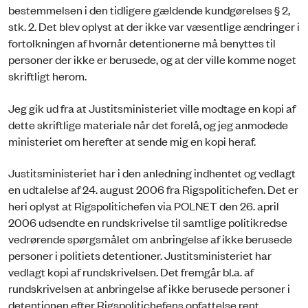
bestemmelsen i den tidligere gældende kundgørelses § 2,
stk. 2. Det blev oplyst at der ikke var væsentlige ændringer i
fortolkningen af hvornår detentionerne må benyttes til
personer der ikke er berusede, og at der ville komme noget
skriftligt herom.
Jeg gik ud fra at Justitsministeriet ville modtage en kopi af
dette skriftlige materiale når det forelå, og jeg anmodede
ministeriet om herefter at sende mig en kopi heraf.
Justitsministeriet har i den anledning indhentet og vedlagt
en udtalelse af 24. august 2006 fra Rigspolitichefen. Det er
heri oplyst at Rigspolitichefen via POLNET den 26. april
2006 udsendte en rundskrivelse til samtlige politikredse
vedrørende spørgsmålet om anbringelse af ikke berusede
personer i politiets detentioner. Justitsministeriet har
vedlagt kopi af rundskrivelsen. Det fremgår bl.a. af
rundskrivelsen at anbringelse af ikke berusede personer i
detentionen efter Rigspolitichefens opfattelse rent