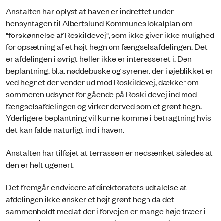
Anstalten har oplyst at haven er indrettet under
hensyntagen til Albertslund Kommunes lokalplan om
"forskønnelse af Roskildevej", som ikke giver ikke mulighed
for opsætning af et højt hegn om fængselsafdelingen. Det
er afdelingen i øvrigt heller ikke er interesseret i. Den
beplantning, bl.a. nøddebuske og syrener, der i øjeblikket er
ved hegnet der vender ud mod Roskildevej, dækker om
sommeren udsynet for gående på Roskildevej ind mod
fængselsafdelingen og virker derved som et grønt hegn.
Yderligere beplantning vil kunne komme i betragtning hvis
det kan falde naturligt ind i haven.
Anstalten har tilføjet at terrassen er nedsænket således at
den er helt ugenert.
Det fremgår endvidere af direktoratets udtalelse at
afdelingen ikke ønsker et højt grønt hegn da det –
sammenholdt med at der i forvejen er mange høje træer i