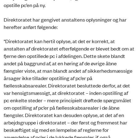
opstille pc’en på ny.
Direktoratet har gengivet anstaltens oplysninger og har
herefter anført følgende:
"Direktoratet kan hertil oplyse, at det er korrekt, at
anstalten af direktoratet efterfølgende er blevet bedt om at
fjerne den opstillede pc i afdelingen. Dette skete blandt
andet på baggrund af, at en høring af de øvrige åbne
fængsler viste, at man blandt andet af sikkerhedsmæssige
årsager ikke tillader opstilling af pc’er på
fællesskabsarealer. Direktoratet besluttede derfor, at det
var hensigtsmæssigt, at direktoratet – inden opstilling af
pc enkelte steder – mere principielt drøftede spørgsmålet
om opstilling af pc’er på fællesskabsarealer i de åbne
fængsler. Direktoratet kan desuden oplyse, at det af en
arbejdsgruppe i direktoratet – der først og fremmest har
beskæftiget sig med en lempelse af reglerne for
anvendelse af pc’er i de lukkede fængsler, jf. også