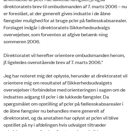
direktoratets brev til ombudsmanden af 7. marts 2006 – nu
er foreslået, at der generelt gives indsatte i de åbne
fængsler mulighed for at bruge pc’er på fællesskabsarealer.
Forslaget indgår i direktoratets Sikkerhedsudvalgs
overvejelser, som forventes at afgive betænk-ning
sommeren 2006.
Direktoratet vil herefter orientere ombudsmanden herom,
jf. ligeledes ovenstående brev af 7. marts 2006."
Jeg har noteret mig det oplyste, herunder at direktoratet vil
orientere mig om resultatet af Sikkerhedsudvalgets
overvejelser i forbindelse med orienteringen i sagen om de
indsattes adgang til pc’er i de lukkede fængsler. Da
spørgsmålet om opstilling af pc’er på fællesskabsarealer i
de åbne fængsler nu behandles mere generelt af
direktoratet, og da anstalten har oplyst at pc’en vil blive
opstillet på ny i afdelingen hvis udvalget tiltræder