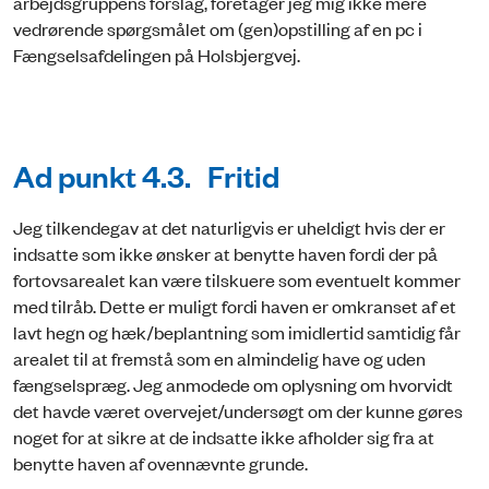
arbejdsgruppens forslag, foretager jeg mig ikke mere
vedrørende spørgsmålet om (gen)opstilling af en pc i
Fængselsafdelingen på Holsbjergvej.
Ad punkt 4.3. Fritid
Jeg tilkendegav at det naturligvis er uheldigt hvis der er
indsatte som ikke ønsker at benytte haven fordi der på
fortovsarealet kan være tilskuere som eventuelt kommer
med tilråb. Dette er muligt fordi haven er omkranset af et
lavt hegn og hæk/beplantning som imidlertid samtidig får
arealet til at fremstå som en almindelig have og uden
fængselspræg. Jeg anmodede om oplysning om hvorvidt
det havde været overvejet/undersøgt om der kunne gøres
noget for at sikre at de indsatte ikke afholder sig fra at
benytte haven af ovennævnte grunde.