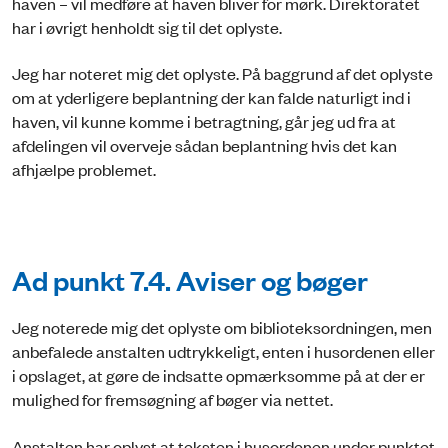
haven – vil medføre at haven bliver for mørk. Direktoratet
har i øvrigt henholdt sig til det oplyste.
Jeg har noteret mig det oplyste. På baggrund af det oplyste
om at yderligere beplantning der kan falde naturligt ind i
haven, vil kunne komme i betragtning, går jeg ud fra at
afdelingen vil overveje sådan beplantning hvis det kan
afhjælpe problemet.
Ad punkt 7.4. Aviser og bøger
Jeg noterede mig det oplyste om biblioteksordningen, men
anbefalede anstalten udtrykkeligt, enten i husordenen eller
i opslaget, at gøre de indsatte opmærksomme på at der er
mulighed for fremsøgning af bøger via nettet.
Anstalten har oplyst at teksten i husordenen under punktet