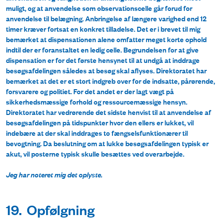
muligt, og at anvendelse som observationscelle går forud for
anvendelse til belægning. Anbringelse af længere varighed end 12
timer kræver fortsat en konkret tilladelse. Det er i brevet til mig
bemærket at dispensationen alene omfatter meget korte ophold
indtil der er foranstaltet en ledig celle. Begrundelsen for at give
dispensation er for det første hensynet til at undgå at inddrage
besøgsafdelingen således at besøg skal aflyses. Direktoratet har
bemærket at det er et stort indgreb over for de indsatte, pårørende,
forsvarere og politiet. For det andet er der lagt vægt på
sikkerhedsmæssige forhold og ressourcemæssige hensyn.
Direktoratet har vedrørende det sidste henvist til at anvendelse af
besøgsafdelingen på tidspunkter hvor den ellers er lukket, vil
indebære at der skal inddrages to fængselsfunktionærer til
bevogtning. Da beslutning om at lukke besøgsafdelingen typisk er
akut, vil posterne typisk skulle besættes ved overarbejde.
Jeg har noteret mig det oplyste.
19. Opfølgning