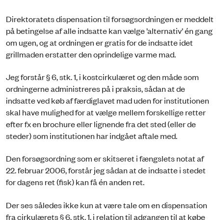
Direktoratets dispensation til forsøgsordningen er meddelt
på betingelse af alle indsatte kan vælge ’alternativ’ én gang
om ugen, og at ordningen er gratis for de indsatte idet
grillmaden erstatter den oprindelige varme mad.
Jeg forstår § 6, stk. 1, i kostcirkulæret og den måde som
ordningerne administreres på i praksis, sådan at de
indsatte ved køb af færdiglavet mad uden for institutionen
skal have mulighed for at vælge mellem forskellige retter
efter fx en brochure eller lignende fra det sted (eller de
steder) som institutionen har indgået aftale med.
Den forsøgsordning som er skitseret i fængslets notat af
22. februar 2006, forstår jeg sådan at de indsatte i stedet
for dagens ret (fisk) kan få én anden ret.
Der ses således ikke kun at være tale om en dispensation
fra cirkulærets § 6, stk. 1, i relation til adgangen til at købe