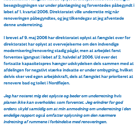
besøgsbygningen var under planlægning og forventedes påbegyndt i
løbet af 1. kvartal 2006. Direktoratet ville underrette mig når
renoveringen påbegyndtes, og jeg tilkendegav at jeg afventede
denne underretning.
I brevet af 9. maj 2006 har direktoratet oplyst at fængslet over for
direktoratet har oplyst at overvejelserne om den indvendige
modernisering/renovering stadig pågår, men at arbejdet først
forventes igangsat i løbet af 2. halvdel af 2006. Ud over det
fortsatte kapacitetspres hænger udskydelsen dels sammen med at
afdelingen for negativt stærke indsatte er under ombygning, hvilket
delvis sker ved egen arbejdskraft, dels at fængslet har prioriteret at
renovere bad og toilet i Nordfløjen.
Jeg har noteret mig det oplyste og beder om underretning hvis
planen ikke kan overholdes som forventet. Jeg erindrer for god
ordens skyld samtidig om at min anmodning om underretning i den
endelige rapport også omfatter oplysning om den nærmere
indretning af rummene i forbindelse med renoveringen.