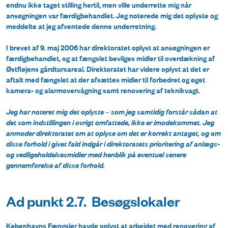
endnu ikke taget stilling hertil, men ville underrette mig når
ansøgningen var færdigbehandlet. Jeg noterede mig det oplyste og
meddelte at jeg afventede denne underretning.
I brevet af 9. maj 2006 har direktoratet oplyst at ansøgningen er
færdigbehandlet, og at fængslet bevilges midler til overdækning af
Østfløjens gårdtursareal. Direktoratet har videre oplyst at det er
aftalt med fængslet at der afsættes midler til forbedret og øget
kamera- og alarmovervågning samt renovering af teknikvagt.
Jeg har noteret mig det oplyste – som jeg samtidig forstår sådan at
det som indstillingen i øvrigt omfattede, ikke er imødekommet. Jeg
anmoder direktoratet om at oplyse om det er korrekt antaget, og om
disse forhold i givet fald indgår i direktoratets prioritering af anlægs-
og vedligeholdelsesmidler med henblik på eventuel senere
gennemførelse af disse forhold.
Ad punkt 2.7. Besøgslokaler
Københavns Fængsler havde oplyst at arbejdet med renovering af