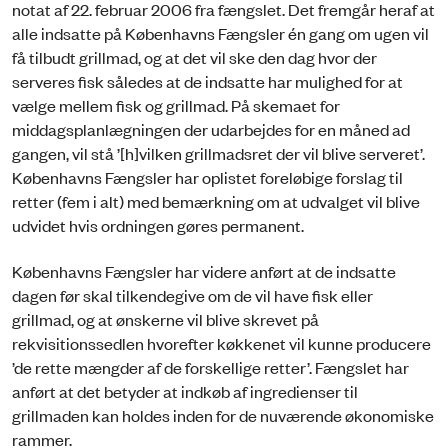
notat af 22. februar 2006 fra fængslet. Det fremgår heraf at
alle indsatte på Københavns Fængsler én gang om ugen vil
få tilbudt grillmad, og at det vil ske den dag hvor der
serveres fisk således at de indsatte har mulighed for at
vælge mellem fisk og grillmad. På skemaet for
middagsplanlægningen der udarbejdes for en måned ad
gangen, vil stå ’[h]vilken grillmadsret der vil blive serveret’.
Københavns Fængsler har oplistet foreløbige forslag til
retter (fem i alt) med bemærkning om at udvalget vil blive
udvidet hvis ordningen gøres permanent.
Københavns Fængsler har videre anført at de indsatte
dagen før skal tilkendegive om de vil have fisk eller
grillmad, og at ønskerne vil blive skrevet på
rekvisitionssedlen hvorefter køkkenet vil kunne producere
’de rette mængder af de forskellige retter’. Fængslet har
anført at det betyder at indkøb af ingredienser til
grillmaden kan holdes inden for de nuværende økonomiske
rammer.