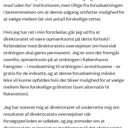
mad ’uden for’ institutionen, men tillige fra forudsætningen
i bestemmelsen om at denne adgang omfatter mulighed for
at vælge mellem (et vist antal) forskellige retter.
Hvis jeg har ret i min forståelse, går jeg ud fra at
direktoratet vil være opmærksomt på dette forhold i
forbindelse med direktoratets overvejelser om hvorvidt
ordningen skal gøres permanent. Jeg er som det fremgår
ovenfor, opmærksom på at ordningen i Københavns
Fængsler – i modsætning til ordningen i arresthusene – er
gratis for de indsatte, og at denne forudsætning måske
ikke vil kunne opfyldes hvis der bliver mulighed for at vælge
mellem flere forskellige grillretter (som alternativ til
fiskeretten).
Jeg har noteret mig at direktoratet vil underrette mig om
resultatet af direktoratets overvejelser når
forsøgsperioden er udløbet, og jeg anmoder om at
direktoratets overvejelser med hensyn til det af mig rejste