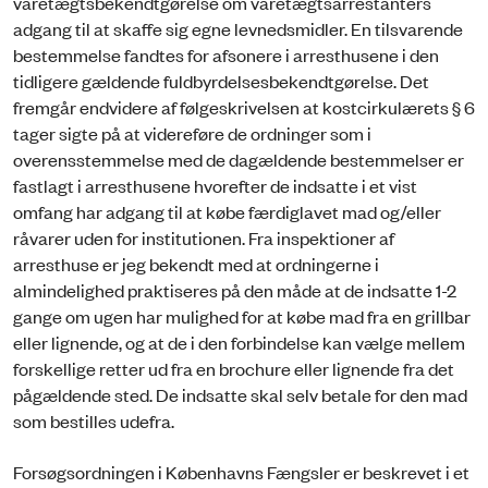
varetægtsbekendtgørelse om varetægtsarrestanters
adgang til at skaffe sig egne levnedsmidler. En tilsvarende
bestemmelse fandtes for afsonere i arresthusene i den
tidligere gældende fuldbyrdelsesbekendtgørelse. Det
fremgår endvidere af følgeskrivelsen at kostcirkulærets § 6
tager sigte på at videreføre de ordninger som i
overensstemmelse med de dagældende bestemmelser er
fastlagt i arresthusene hvorefter de indsatte i et vist
omfang har adgang til at købe færdiglavet mad og/eller
råvarer uden for institutionen. Fra inspektioner af
arresthuse er jeg bekendt med at ordningerne i
almindelighed praktiseres på den måde at de indsatte 1-2
gange om ugen har mulighed for at købe mad fra en grillbar
eller lignende, og at de i den forbindelse kan vælge mellem
forskellige retter ud fra en brochure eller lignende fra det
pågældende sted. De indsatte skal selv betale for den mad
som bestilles udefra.
Forsøgsordningen i Københavns Fængsler er beskrevet i et