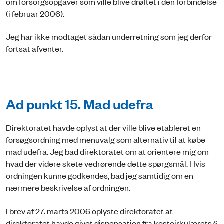
om forsorgsopgaver som ville blive drøftet i den forbindelse
(i februar 2006).
Jeg har ikke modtaget sådan underretning som jeg derfor
fortsat afventer.
Ad punkt 15. Mad udefra
Direktoratet havde oplyst at der ville blive etableret en
forsøgsordning med menuvalg som alternativ til at købe
mad udefra. Jeg bad direktoratet om at orientere mig om
hvad der videre skete vedrørende dette spørgsmål. Hvis
ordningen kunne godkendes, bad jeg samtidig om en
nærmere beskrivelse af ordningen.
I brev af 27. marts 2006 oplyste direktoratet at
direktoratet havde givet dispensation fra kostcirkulærets §