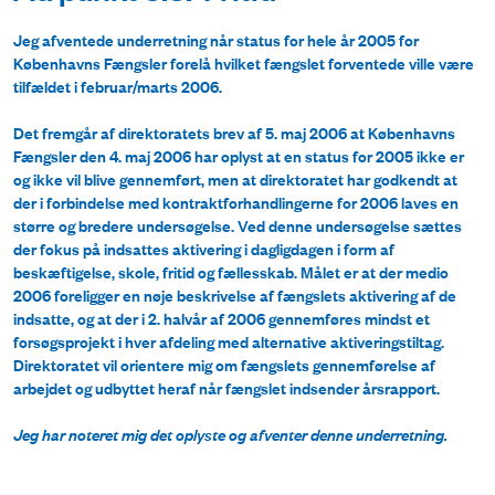
Jeg afventede underretning når status for hele år 2005 for
Københavns Fængsler forelå hvilket fængslet forventede ville være
tilfældet i februar/marts 2006.
Det fremgår af direktoratets brev af 5. maj 2006 at Københavns
Fængsler den 4. maj 2006 har oplyst at en status for 2005 ikke er
og ikke vil blive gennemført, men at direktoratet har godkendt at
der i forbindelse med kontraktforhandlingerne for 2006 laves en
større og bredere undersøgelse. Ved denne undersøgelse sættes
der fokus på indsattes aktivering i dagligdagen i form af
beskæftigelse, skole, fritid og fællesskab. Målet er at der medio
2006 foreligger en nøje beskrivelse af fængslets aktivering af de
indsatte, og at der i 2. halvår af 2006 gennemføres mindst et
forsøgsprojekt i hver afdeling med alternative aktiveringstiltag.
Direktoratet vil orientere mig om fængslets gennemførelse af
arbejdet og udbyttet heraf når fængslet indsender årsrapport.
Jeg har noteret mig det oplyste og afventer denne underretning.