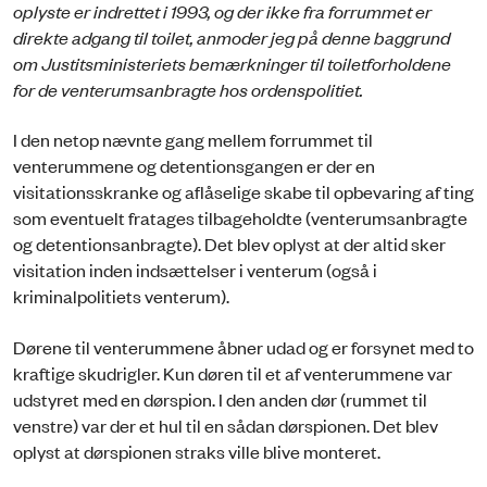
oplyste er indrettet i 1993, og der ikke fra forrummet er
direkte adgang til toilet, anmoder jeg på denne baggrund
om Justitsministeriets bemærkninger til toiletforholdene
for de venterumsanbragte hos ordenspolitiet.
I den netop nævnte gang mellem forrummet til
venterummene og detentionsgangen er der en
visitationsskranke og aflåselige skabe til opbevaring af ting
som eventuelt fratages tilbageholdte (venterumsanbragte
og detentionsanbragte). Det blev oplyst at der altid sker
visitation inden indsættelser i venterum (også i
kriminalpolitiets venterum).
Dørene til venterummene åbner udad og er forsynet med to
kraftige skudrigler. Kun døren til et af venterummene var
udstyret med en dørspion. I den anden dør (rummet til
venstre) var der et hul til en sådan dørspionen. Det blev
oplyst at dørspionen straks ville blive monteret.