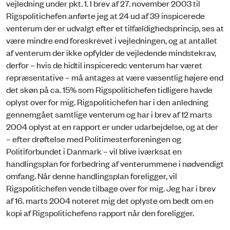
vejledning under pkt. 1. I brev af 27. november 2003 til
Rigspolitichefen anførte jeg at 24 ud af 39 inspicerede
venterum der er udvalgt efter et tilfældighedsprincip, ses at
være mindre end foreskrevet i vejledningen, og at antallet
af venterum der ikke opfylder de vejledende mindstekrav,
derfor – hvis de hidtil inspiceredc venterum har været
repræsentative – må antages at være væsentlig højere end
det skøn på ca. 15% som Rigspolitichefen tidligere havde
oplyst over for mig. Rigspolitichefen har i den anledning
gennemgået samtlige venterum og har i brev af 12 marts
2004 oplyst at en rapport er under udarbejdelse, og at der
– efter drøftelse med Politimesterforeningen og
Politiforbundet i Danmark – vil blive iværksat en
handlingsplan for forbedring af venterummene i nødvendigt
omfang. Når denne handlingsplan foreligger, vil
Rigspolitichefen vende tilbage over for mig. Jeg har i brev
af 16. marts 2004 noteret mig det oplyste om bedt om en
kopi af Rigspolitichefens rapport når den foreligger.