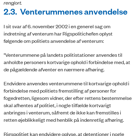
rengjort.
2.3. Venterummenes anvendelse
I sit svar af 6. november 2002 i en generel sag om
indretning af venterum har Rigspolitichefen oplyst
følgende om politiets anvendelse af venterum:
"Venterummene på landets politistationer anvendes til
anholdte personers kortvarige ophold i forbindelse med, at
de pågældende afventer en nærmere afhøring.
Endvidere anvendes venterummene til kortvarige ophold i
forbindelse med politiets fremstilling af personer for
fogedretten, ligesom vidner, der efter rettens bestemmelse
skal afhentes af politiet, i nogle tilfælde kortvarigt
anbringes i venterum, såfremt de ikke kan fremstilles i
retten øjeblikkeligt med henblik på indenretlig afhøring.
Rigspolitiet kan endvidere oplyse, at detentioner i nogle