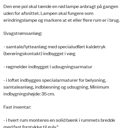
Den ene pol skal tænde en rød lampe anbragt på gangen
uden for afsnittet. Lampen skal fungere som
erindringslampe og markere at et eller flere rum er i brug.
Svagstrømsanlæg:
- samtale/lytteanlæg med specialudført kaldetryk
(berøringskontakt) indbygget i væg
- røgmelder indbygget i udsugningsarmatur
- i loftet indbygges specialarmaturer for belysning,
samtaleanlæg, indblæsning og udsugning. Minimum
indbygningshøjde: 35 cm.
Fast inventar:
- i hvert rum monteres en solid bænk i rummets bredde
med fast forstykke til gulv."