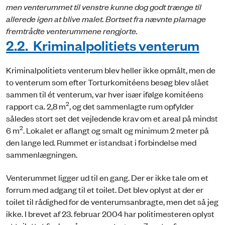
men venterummet til venstre kunne dog godt trænge til
allerede igen at blive malet. Bortset fra nævnte plamage
fremtrådte venterummene rengjorte.
2.2. Kriminalpolitiets venterum
Kriminalpolitiets venterum blev heller ikke opmålt, men de
to venterum som efter Torturkomitéens besøg blev slået
sammen til ét venterum, var hver især ifølge komitéens
2
rapport ca. 2,8 m
, og det sammenlagte rum opfylder
således stort set det vejledende krav om et areal på mindst
2
6 m
. Lokalet er aflangt og smalt og minimum 2 meter på
den lange led. Rummet er istandsat i forbindelse med
sammenlægningen.
Venterummet ligger ud til en gang. Der er ikke tale om et
forrum med adgang til et toilet. Det blev oplyst at der er
toilet til rådighed for de venterumsanbragte, men det så jeg
ikke. I brevet af 23. februar 2004 har politimesteren oplyst