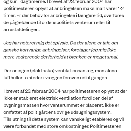
og kun i dagtimerne. I brevet af 23. februar 2004 har
politimesteren oplyst at anbringelsen maksimalt varer 1-2
timer. Er der behov for anbringelse i længere tid, overføres
de pågældende til ordenspolitiets venterum eller til
arrestafdelingen.
Jeg har noteret mig det oplyste. Da der alene er tale om
ganske kortvarige anbringelser, foretager jeg mig ikke
mere vedrørende det forhold at bænken er meget smal.
Der er ingen (elektriske) ventilationsanlæg, men alene
lufthuller to steder i væggen foroven ud til gangen.
I brevet af 23. februar 2004 har politimesteren oplyst at der
ikke er etableret elektrisk ventilation fordi den del af
bygningsmassen hvor venterummet er placeret, ikke er
omfattet af politigårdens øvrige udsugningssystem.
Tilslutning til dette system kan vanskeligt etableres og vil
være forbundet med store omkostninger. Politimesteren