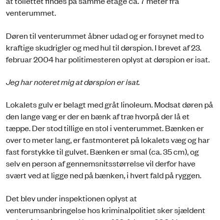
at toilettet findes på samme etage ca. 7 meter fra
venterummet.
Døren til venterummet åbner udad og er forsynet med to
kraftige skudrigler og med hul til dørspion. I brevet af 23.
februar 2004 har politimesteren oplyst at dørspion er isat.
Jeg har noteret mig at dørspion er isat.
Lokalets gulv er belagt med gråt linoleum. Modsat døren på
den lange væg er der en bænk af træ hvorpå der lå et
tæppe. Der stod tillige en stol i venterummet. Bænken er
over to meter lang, er fastmonteret på lokalets væg og har
fast forstykke til gulvet. Bænken er smal (ca. 35 cm), og
selv en person af gennemsnitsstørrelse vil derfor have
svært ved at ligge ned på bænken, i hvert fald på ryggen.
Det blev under inspektionen oplyst at
venterumsanbringelse hos kriminalpolitiet sker sjældent