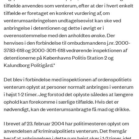
tilfælde anvendes som venterum, efter at der i hvert enkelt
tilfælde er foretaget en konkret vurdering af, om
venterumsanbringelsen undtagelsesvist kan ske ved
anbringelse i detentionen og dette i øvrigt er i
overensstemmelse med den anholdtes ønske. Der
henvises i den forbindelse til ombudsmandens j.nr. 2000-
3783-618 og 2000-3011-618 vedrørende inspektionen af
detentionerne på Københavns Politis Station 2 og
Kalundborg Politigård."
Det blev i forbindelse med inspektionen af ordenspolitiets
venterum oplyst at personer normalt anbringes i venterum
i højst 1-2 timer. Jeg forstod det oplyste således at længere
ophold kan forekomme i særlige tilfælde. Hvis det er
nødvendigt, kan de venterumsanbragte få mad og drikke.
I brevet af 23. februar 2004 har politimesteren oplyst om
anvendelsen af kriminalpolitiets venterum. Det fremgår
heraf at anbringelsen i dette rum højst sker i 1-2 timer, idet