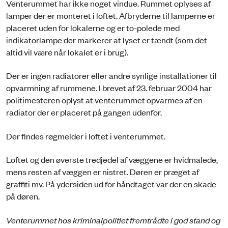
Venterummet har ikke noget vindue. Rummet oplyses af
lamper der er monteret i loftet. Afbryderne til lamperne er
placeret uden for lokalerne og er to-polede med
indikatorlampe der markerer at lyset er tændt (som det
altid vil være når lokalet er i brug).
Der er ingen radiatorer eller andre synlige installationer til
opvarmning af rummene. I brevet af 23. februar 2004 har
politimesteren oplyst at venterummet opvarmes af en
radiator der er placeret på gangen udenfor.
Der findes røgmelder i loftet i venterummet.
Loftet og den øverste tredjedel af væggene er hvidmalede,
mens resten af væggen er nistret. Døren er præget af
graffiti mv. På ydersiden ud for håndtaget var der en skade
på døren.
Venterummet hos kriminalpolitiet fremtrådte i god stand og