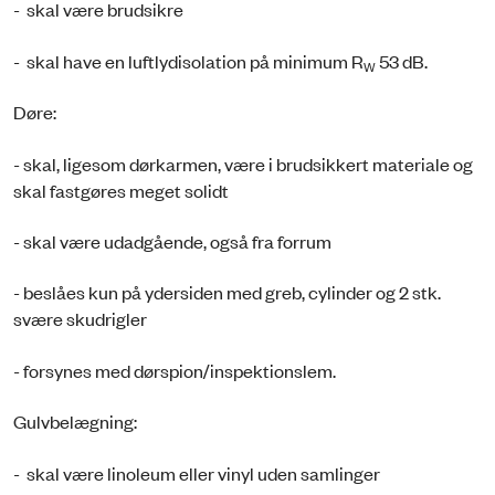
- skal være brudsikre
- skal have en luftlydisolation på minimum R
53 dB.
W
Døre:
- skal, ligesom dørkarmen, være i brudsikkert materiale og
skal fastgøres meget solidt
- skal være udadgående, også fra forrum
- beslåes kun på ydersiden med greb, cylinder og 2 stk.
svære skudrigler
- forsynes med dørspion/inspektionslem.
Gulvbelægning:
- skal være linoleum eller vinyl uden samlinger