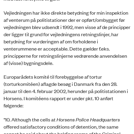
Vejledningen har ikke direkte betydning for min inspektion
af venterum på politistationer der er opført/ombygget før
vejledningen blev udsendt i 1992, men visse af de principper
der ligger til grund for vejledningens retningslinjer, har
betydning for vurderingen af om forholdene i
venterummene er acceptable. Dette gælder f.eks.
principperne for retningslinjerne vedrørende anvendelsen
af (visse) bygningsdele.
Europarådets komité til forebyggelse af tortur
(torturkomitéen) aflagde besøg i Danmark fra den 28.
januar til den 4. februar 2002, herunder på politistationen i
Horsens. I komitéens rapport er under pkt. 10 anført
følgende:
"10. Although the cells at
Horsens Police Headquarters
offered satisfactory conditions of detention, the same
cannot be said about the holding rooms of the Criminal