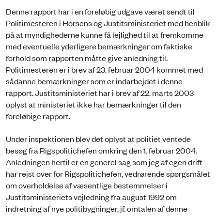
Denne rapport har i en foreløbig udgave været sendt til
Politimesteren i Horsens og Justitsministeriet med henblik
på at myndighederne kunne få lejlighed til at fremkomme
med eventuelle yderligere bemærkninger om faktiske
forhold som rapporten måtte give anledning til.
Politimesteren er i brev af 23. februar 2004 kommet med
sådanne bemærkninger som er indarbejdet i denne
rapport. Justitsministeriet har i brev af 22. marts 2003
oplyst at ministeriet ikke har bemærkninger til den
foreløbige rapport.
Under inspektionen blev det oplyst at politiet ventede
besøg fra Rigspolitichefen omkring den 1. februar 2004.
Anledningen hertil er en generel sag som jeg af egen drift
har rejst over for Rigspolitichefen, vedrørende spørgsmålet
om overholdelse af væsentlige bestemmelser i
Justitsministeriets vejledning fra august 1992 om
indretning af nye politibygninger, jf. omtalen af denne