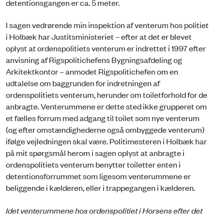
detentionsgangen er ca. 5 meter.
I sagen vedrørende min inspektion af venterum hos politiet
i Holbæk har Justitsministeriet – efter at det er blevet
oplyst at ordenspolitiets venterum er indrettet i 1997 efter
anvisning af Rigspolitichefens Bygningsafdeling og
Arkitektkontor – anmodet Rigspolitichefen om en
udtalelse om baggrunden for indretningen af
ordenspolitiets venterum, herunder om toiletforhold for de
anbragte. Venterummene er dette sted ikke grupperet om
et fælles forrum med adgang til toilet som nye venterum
(og efter omstændighederne også ombyggede venterum)
ifølge vejledningen skal være. Politimesteren i Holbæk har
på mit spørgsmål herom i sagen oplyst at anbragte i
ordenspolitiets venterum benytter toiletter enten i
detentionsforrummet som ligesom venterummene er
beliggende i kælderen, eller i trappegangen i kælderen.
Idet venterummene hos ordenspolitiet i Horsens efter det