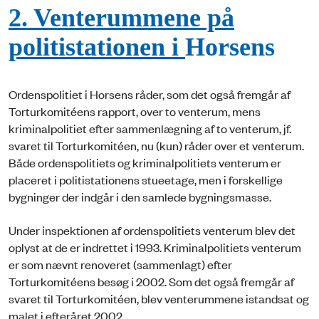
2. Venterummene på
politistationen i
Horsens
Ordenspolitiet i Horsens råder, som det også fremgår af
Torturkomitéens rapport, over to venterum, mens
kriminalpolitiet efter sammenlægning af to venterum, jf.
svaret til Torturkomitéen, nu (kun) råder over et venterum.
Både ordenspolitiets og kriminalpolitiets venterum er
placeret i politistationens stueetage, men i forskellige
bygninger der indgår i den samlede bygningsmasse.
Under inspektionen af ordenspolitiets venterum blev det
oplyst at de er indrettet i 1993. Kriminalpolitiets venterum
er som nævnt renoveret (sammenlagt) efter
Torturkomitéens besøg i 2002. Som det også fremgår af
svaret til Torturkomitéen, blev venterummene istandsat og
malet i efteråret 2002.