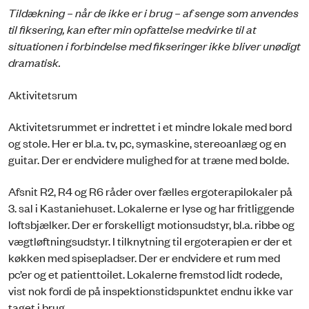
Tildækning – når de ikke er i brug – af senge som anvendes
til fiksering, kan efter min opfattelse medvirke til at
situationen i forbindelse med fikseringer ikke bliver unødigt
dramatisk.
Aktivitetsrum
Aktivitetsrummet er indrettet i et mindre lokale med bord
og stole. Her er bl.a. tv, pc, symaskine, stereoanlæg og en
guitar. Der er endvidere mulighed for at træne med bolde.
Afsnit R2, R4 og R6 råder over fælles ergoterapilokaler på
3. sal i Kastaniehuset. Lokalerne er lyse og har fritliggende
loftsbjælker. Der er forskelligt motionsudstyr, bl.a. ribbe og
vægtløftningsudstyr. I tilknytning til ergoterapien er der et
køkken med spisepladser. Der er endvidere et rum med
pc’er og et patienttoilet. Lokalerne fremstod lidt rodede,
vist nok fordi de på inspektionstidspunktet endnu ikke var
taget i brug.