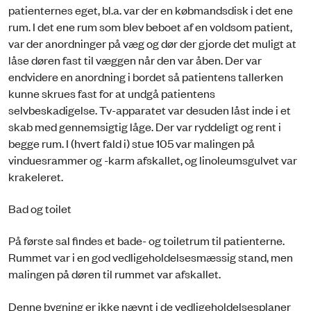
patienternes eget, bl.a. var der en købmandsdisk i det ene
rum. I det ene rum som blev beboet af en voldsom patient,
var der anordninger på væg og dør der gjorde det muligt at
låse døren fast til væggen når den var åben. Der var
endvidere en anordning i bordet så patientens tallerken
kunne skrues fast for at undgå patientens
selvbeskadigelse. Tv-apparatet var desuden låst inde i et
skab med gennemsigtig låge. Der var ryddeligt og rent i
begge rum. I (hvert fald i) stue 105 var malingen på
vinduesrammer og -karm afskallet, og linoleumsgulvet var
krakeleret.
Bad og toilet
På første sal findes et bade- og toiletrum til patienterne.
Rummet var i en god vedligeholdelsesmæssig stand, men
malingen på døren til rummet var afskallet.
Denne bygning er ikke nævnt i de vedligeholdelsesplaner