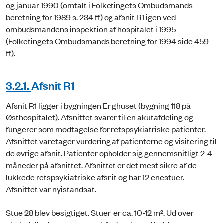
og januar 1990 (omtalt i Folketingets Ombudsmands
beretning for 1989 s. 234 ff) og afsnit R1 igen ved
ombudsmandens inspektion af hospitalet i 1995
(Folketingets Ombudsmands beretning for 1994 side 459
ff).
3.2.1.
Afsnit R1
Afsnit R1 ligger i bygningen Enghuset (bygning 118 på
Østhospitalet). Afsnittet svarer til en akutafdeling og
fungerer som modtagelse for retspsykiatriske patienter.
Afsnittet varetager vurdering af patienterne og visitering til
de øvrige afsnit. Patienter opholder sig gennemsnitligt 2-4
måneder på afsnittet. Afsnittet er det mest sikre af de
lukkede retspsykiatriske afsnit og har 12 enestuer.
Afsnittet var nyistandsat.
Stue 28 blev besigtiget. Stuen er ca. 10-12 m². Ud over