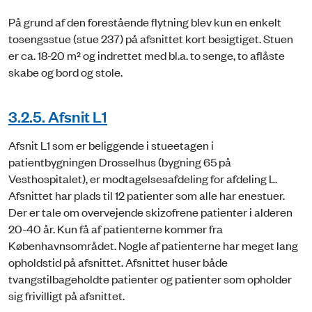
På grund af den forestående flytning blev kun en enkelt
tosengsstue (stue 237) på afsnittet kort besigtiget. Stuen
er ca. 18-20 m² og indrettet med bl.a. to senge, to aflåste
skabe og bord og stole.
3.2.5. Afsnit L1
Afsnit L1 som er beliggende i stueetagen i
patientbygningen Drosselhus (bygning 65 på
Vesthospitalet), er modtagelsesafdeling for afdeling L.
Afsnittet har plads til 12 patienter som alle har enestuer.
Der er tale om overvejende skizofrene patienter i alderen
20-40 år. Kun få af patienterne kommer fra
Københavnsområdet. Nogle af patienterne har meget lang
opholdstid på afsnittet. Afsnittet huser både
tvangstilbageholdte patienter og patienter som opholder
sig frivilligt på afsnittet.