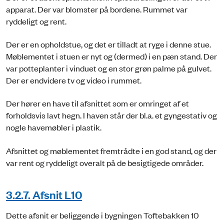
apparat. Der var blomster på bordene. Rummet var
ryddeligt og rent.
Der er en opholdstue, og det er tilladt at ryge i denne stue.
Møblementet i stuen er nyt og (dermed) i en pæn stand. Der
var potteplanter i vinduet og en stor grøn palme på gulvet.
Der er endvidere tv og video i rummet.
Der hører en have til afsnittet som er omringet af et
forholdsvis lavt hegn. I haven står der bl.a. et gyngestativ og
nogle havemøbler i plastik.
Afsnittet og møblementet fremtrådte i en god stand, og der
var rent og ryddeligt overalt på de besigtigede områder.
3.2.7. Afsnit L10
Dette afsnit er beliggende i bygningen Toftebakken 10