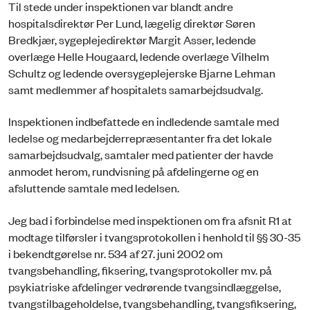
Til stede under inspektionen var blandt andre
hospitalsdirektør Per Lund, lægelig direktør Søren
Bredkjær, sygeplejedirektør Margit Asser, ledende
overlæge Helle Hougaard, ledende overlæge Vilhelm
Schultz og ledende oversygeplejerske Bjarne Lehman
samt medlemmer af hospitalets samarbejdsudvalg.
Inspektionen indbefattede en indledende samtale med
ledelse og med­arbejderrepræsentanter fra det lokale
samarbejdsudvalg, samtaler med patienter der havde
anmodet herom, rundvis­ning på afdelingerne og en
afsluttende samtale med ledel­sen.
Jeg bad i forbindelse med inspektionen om fra afsnit R1 at
modtage tilførsler i tvangsprotokollen i henhold til §§ 30-35
i bekendtgørelse nr. 534 af 27. juni 2002 om
tvangsbehandling, fiksering, tvangsprotokoller mv. på
psykiatriske afdelinger vedrørende tvangsindlæggelse,
tvangstilbageholdelse, tvangsbehandling, tvangsfiksering,