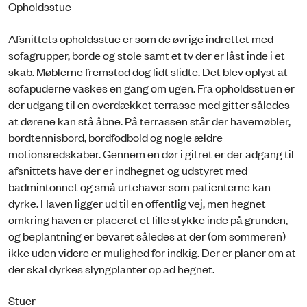
Opholdsstue
Afsnittets opholdsstue er som de øvrige indrettet med
sofagrupper, borde og stole samt et tv der er låst inde i et
skab. Møblerne fremstod dog lidt slidte. Det blev oplyst at
sofapuderne vaskes en gang om ugen. Fra opholdsstuen er
der udgang til en overdækket terrasse med gitter således
at dørene kan stå åbne. På terrassen står der havemøbler,
bordtennisbord, bordfodbold og nogle ældre
motionsredskaber. Gennem en dør i gitret er der adgang til
afsnittets have der er indhegnet og udstyret med
badmintonnet og små urtehaver som patienterne kan
dyrke. Haven ligger ud til en offentlig vej, men hegnet
omkring haven er placeret et lille stykke inde på grunden,
og beplantning er bevaret således at der (om sommeren)
ikke uden videre er mulighed for indkig. Der er planer om at
der skal dyrkes slyngplanter op ad hegnet.
Stuer