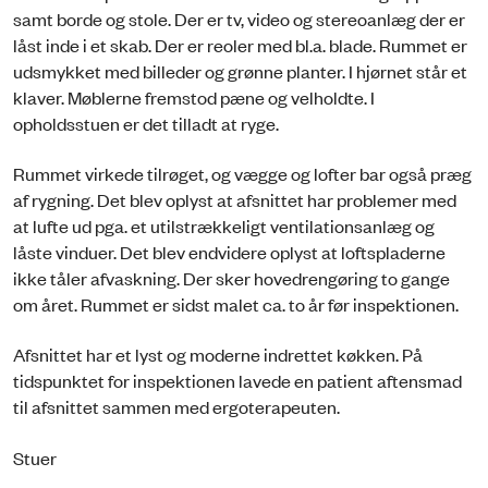
samt borde og stole. Der er tv, video og stereoanlæg der er
låst inde i et skab. Der er reoler med bl.a. blade. Rummet er
udsmykket med billeder og grønne planter. I hjørnet står et
klaver. Møblerne fremstod pæne og velholdte. I
opholdsstuen er det tilladt at ryge.
Rummet virkede tilrøget, og vægge og lofter bar også præg
af rygning. Det blev oplyst at afsnittet har problemer med
at lufte ud pga. et utilstrækkeligt ventilationsanlæg og
låste vinduer. Det blev endvidere oplyst at loftspladerne
ikke tåler afvaskning. Der sker hovedrengøring to gange
om året. Rummet er sidst malet ca. to år før inspektionen.
Afsnittet har et lyst og moderne indrettet køkken. På
tidspunktet for inspektionen lavede en patient aftensmad
til afsnittet sammen med ergoterapeuten.
Stuer