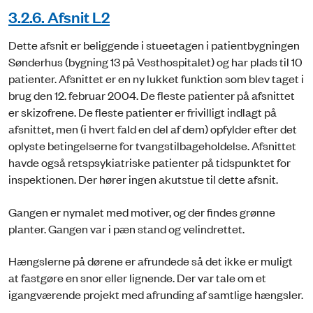
3.2.6. Afsnit L2
Dette afsnit er beliggende i stueetagen i patientbygningen
Sønderhus (bygning 13 på Vesthospitalet) og har plads til 10
patienter. Afsnittet er en ny lukket funktion som blev taget i
brug den 12. februar 2004. De fleste patienter på afsnittet
er skizofrene. De fleste patienter er frivilligt indlagt på
afsnittet, men (i hvert fald en del af dem) opfylder efter det
oplyste betingelserne for tvangstilbageholdelse. Afsnittet
havde også retspsykiatriske patienter på tidspunktet for
inspektionen. Der hører ingen akutstue til dette afsnit.
Gangen er nymalet med motiver, og der findes grønne
planter. Gangen var i pæn stand og velindrettet.
Hængslerne på dørene er afrundede så det ikke er muligt
at fastgøre en snor eller lignende. Der var tale om et
igangværende projekt med afrunding af samtlige hængsler.