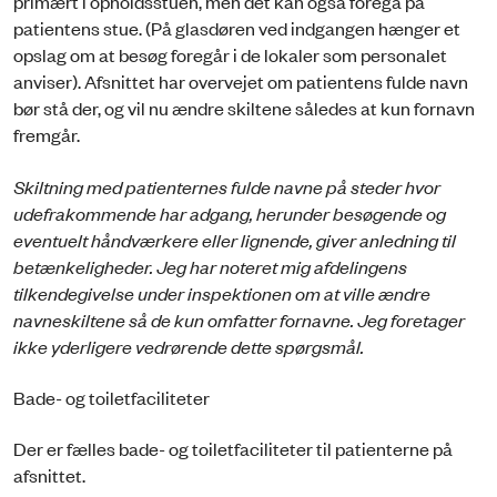
primært i opholdsstuen, men det kan også foregå på
patientens stue. (På glasdøren ved indgangen hænger et
opslag om at besøg foregår i de lokaler som personalet
anviser). Afsnittet har overvejet om patientens fulde navn
bør stå der, og vil nu ændre skiltene således at kun fornavn
fremgår.
Skiltning med patienternes fulde navne på steder hvor
udefrakommende har adgang, herunder besøgende og
eventuelt håndværkere eller lignende, giver anledning til
betænkeligheder.
Jeg har noteret mig afdelingens
tilkendegivelse under inspektionen om at ville ændre
navneskiltene så de kun omfatter fornavne. Jeg foretager
ikke yderligere vedrørende dette spørgsmål.
Bade- og toiletfaciliteter
Der er fælles bade- og toiletfaciliteter til patienterne på
afsnittet.