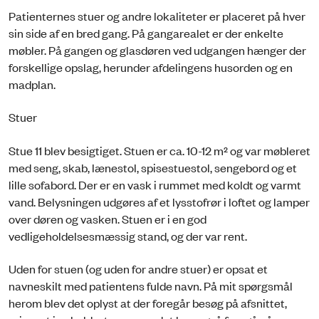
Patienternes stuer og andre lokaliteter er placeret på hver
sin side af en bred gang. På gangarealet er der enkelte
møbler. På gangen og glasdøren ved udgangen hænger der
forskellige opslag, herunder afdelingens husorden og en
madplan.
Stuer
Stue 11 blev besigtiget. Stuen er ca. 10-12 m² og var møbleret
med seng, skab, lænestol, spisestuestol, sengebord og et
lille sofabord. Der er en vask i rummet med koldt og varmt
vand. Belysningen udgøres af et lysstofrør i loftet og lamper
over døren og vasken. Stuen er i en god
vedligeholdelsesmæssig stand, og der var rent.
Uden for stuen (og uden for andre stuer) er opsat et
navneskilt med patientens fulde navn. På mit spørgsmål
herom blev det oplyst at der foregår besøg på afsnittet,