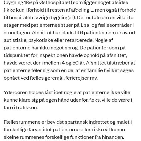
(bygning 189 på Østhospitalet) som ligger noget afsides
(ikke kun i forhold til resten af afdeling L, men også i forhold
til hospitalets øvrige bygninger). Der er tale om en villa i to
etager med patienternes stuer på 1. sal og fællesområder i
stueetagen. Afsnittet har plads til 6 patienter som er svært
autistiske, psykotiske eller retarderede. Nogle af
patienterne har ikke noget sprog. De patienter som på
tidspunktet for inspektionen havde ophold på afsnittet,
havde været der i mellem 4 og 50 år. Afsnittet tilstræber at
patienterne føler sig som en del af en familie hvilket søges
opnået ved fælles gøremål, ferierejser mv.
Yderdøren holdes låst idet nogle af patienterne ikke ville
kunne klare sig på egen hånd udenfor, f.eks. ville de være i
fare i trafikken.
Fællesrummene er bevidst spartansk indrettet og malet i
forskellige farver idet patienterne ellers ikke vil kunne
skelne rummenes forskellige funktioner fra hinanden.