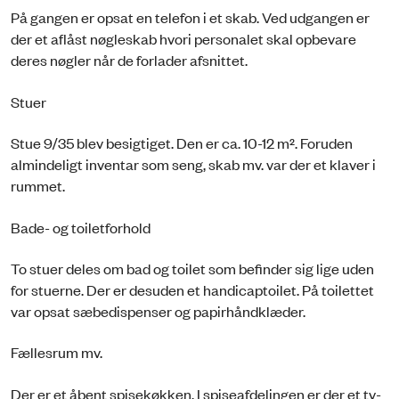
På gangen er opsat en telefon i et skab. Ved udgangen er
der et aflåst nøgleskab hvori personalet skal opbevare
deres nøgler når de forlader afsnittet.
Stuer
Stue 9/35 blev besigtiget. Den er ca. 10-12 m². Foruden
almindeligt inventar som seng, skab mv. var der et klaver i
rummet.
Bade- og toiletforhold
To stuer deles om bad og toilet som befinder sig lige uden
for stuerne. Der er desuden et handicaptoilet. På toilettet
var opsat sæbedispenser og papirhåndklæder.
Fællesrum mv.
Der er et åbent spisekøkken. I spiseafdelingen er der et tv-