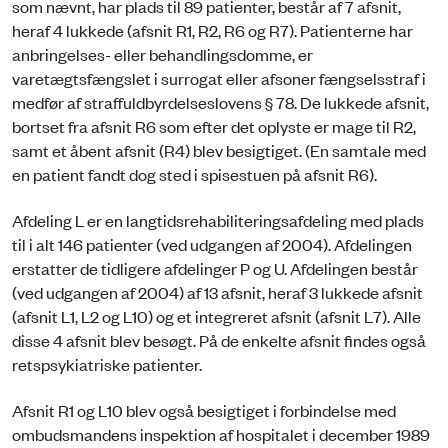
som nævnt, har plads til 89 patienter, består af 7 afsnit,
heraf 4 lukkede (afsnit R1, R2, R6 og R7). Patienterne har
anbringelses- eller behandlingsdomme, er
varetægtsfængslet i surrogat eller afsoner fængselsstraf i
medfør af straffuldbyrdelseslovens § 78. De lukkede afsnit,
bortset fra afsnit R6 som efter det oplyste er mage til R2,
samt et åbent afsnit (R4) blev besigtiget. (En samtale med
en patient fandt dog sted i spisestuen på afsnit R6).
Afdeling L er en langtidsrehabiliteringsafdeling med plads
til i alt 146 patienter (ved udgangen af 2004). Afdelingen
erstatter de tidligere afdelinger P og U. Afdelingen består
(ved udgangen af 2004) af 13 afsnit, heraf 3 lukkede afsnit
(afsnit L1, L2 og L10) og et integreret afsnit (afsnit L7). Alle
disse 4 afsnit blev besøgt. På de enkelte afsnit findes også
retspsykiatriske patienter.
Afsnit R1 og L10 blev også besigtiget i forbindelse med
ombudsmandens inspektion af hospitalet i december 1989