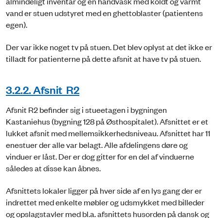
almindeligt inventar og en håndvask med koldt og varmt
vand er stuen udstyret med en ghettoblaster (patientens
egen).
Der var ikke noget tv på stuen. Det blev oplyst at det ikke er
tilladt for patienterne på dette afsnit at have tv på stuen.
3.2.2. Afsnit R2
Afsnit R2 befinder sig i stueetagen i bygningen
Kastaniehus (bygning 128 på Østhospitalet). Afsnittet er et
lukket afsnit med mellemsikkerhedsniveau. Afsnittet har 11
enestuer der alle var belagt. Alle afdelingens døre og
vinduer er låst. Der er dog gitter for en del af vinduerne
således at disse kan åbnes.
Afsnittets lokaler ligger på hver side af en lys gang der er
indrettet med enkelte møbler og udsmykket med billeder
og opslagstavler med bl.a. afsnittets husorden på dansk og