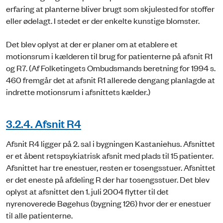
erfaring at planterne bliver brugt som skjulested for stoffer
eller ødelagt. I stedet er der enkelte kunstige blomster.
Det blev oplyst at der er planer om at etablere et
motionsrum i kælderen til brug for patienterne på afsnit R1
og R7. (Af Folketingets Ombudsmands beretning for 1994 s.
460 fremgår det at afsnit R1 allerede dengang planlagde at
indrette motionsrum i afsnittets kælder.)
3.2.4. Afsnit R4
Afsnit R4 ligger på 2. sal i bygningen Kastaniehus. Afsnittet
er et åbent retspsykiatrisk afsnit med plads til 15 patienter.
Afsnittet har tre enestuer, resten er tosengsstuer. Afsnittet
er det eneste på afdeling R der har tosengsstuer. Det blev
oplyst at afsnittet den 1. juli 2004 flytter til det
nyrenoverede Bøgehus (bygning 126) hvor der er enestuer
til alle patienterne.