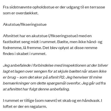
Fra sidstnævnte opholdsstue er der udgang til en terrasse
som er overdækket.
Akutstue/fikseringsstue
Afsnittet har en akutstue (/fikseringsstue) med en
fastboltet seng midt i rummet. Bælte, men ikke hånd- og
fodremme, lå fremme. Det blev oplyst at disse remme
findes i skabet i rummet.
Jeg anbefalede i forbindelse med inspektionen at der bliver
lagt et lagen over sengen for at skjule bæltet når stuen ikke
er brug – som det sker på afsnit R2. Jeg henviser til mine
bemærkninger om dette spørgsmål ovenfor. Jeg går ud fra
at afsnittet har fulgt denne anbefaling.
I rummet er tillige (som nævnt) et skab og en håndvask. I
loftet er der en røgalarm.