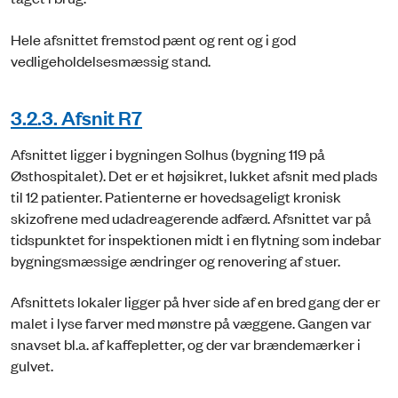
Hele afsnittet fremstod pænt og rent og i god
vedligeholdelsesmæssig stand.
3.2.3. Afsnit R7
Afsnittet ligger i bygningen Solhus (bygning 119 på
Østhospitalet). Det er et højsikret, lukket afsnit med plads
til 12 patienter. Patienterne er hovedsageligt kronisk
skizofrene med udadreagerende adfærd. Afsnittet var på
tidspunktet for inspektionen midt i en flytning som indebar
bygningsmæssige ændringer og renovering af stuer.
Afsnittets lokaler ligger på hver side af en bred gang der er
malet i lyse farver med mønstre på væggene. Gangen var
snavset bl.a. af kaffepletter, og der var brændemærker i
gulvet.