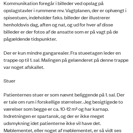
Kommunikation foregår i billeder ved opslag på
opslagstavler i rummene mv. Vagtplanen, der er ophængt i
spisestuen, indeholder f.eks. billeder der illustrerer
henholdsvis dag, aften og nat, og ud for hver af disse
billeder er der fotos af de ansatte som er på vagt på de
pågældende tidspunkter.
Der er kun mindre gangarealer. Fra stueetagen leder en
trappe op til 1. sal. Malingen på gelænderet på denne trappe
var noget afskallet.
Stuer
Patienternes stuer er som nævnt beliggende på 1. sal. Der
er tale om rum i forskellige størrelser. Jeg besigtigede to
værelser som begge er ca. 10-12 m² og har karnap.
Indretningen er spartansk, og der er ikke meget
udsmykning idet patienterne ikke vil have det.
Møblementet, eller noget af møblementet, er så vidt ses