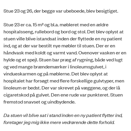
Stue 23 og 26, der begge var ubeboede, blev besigtiget.
Stue 23 er ca. 15 m² og bl.a. møbleret med en ældre
hospitalsseng, rullebord og bord og stol. Det blev oplyst at
stuen ville blive istandsat inden der flyttede en ny patient
ind, og at der var bestilt nye møbler til stuen. Der er en
håndvask med koldt og varmt vand. Ovenover vasken er en
hylde og et spejl. Stuen bar præg af rygning, både ved lugt
og ved mange brændemærker i linoleumsgulvet, i
vindueskarmen og på møblerne. Det blev oplyst at
hospitalet har forsøgt med flere forskellige gulvtyper, men
linoleum er bedst. Der var skrevet på væggene, og der lå
cigaretskod på gulvet. Den ene rude var punkteret. Stuen
fremstod snavset og uindbydende.
Da stuen vil blive sat i stand inden en ny patient flytter ind,
foretager jeg mig ikke mere vedrørende dette forhold.