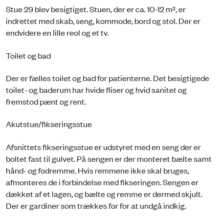
Stue 29 blev besigtiget. Stuen, der er ca. 10-12 m², er
indrettet med skab, seng, kommode, bord og stol. Der er
endvidere en lille reol og et tv.
Toilet og bad
Der er fælles toilet og bad for patienterne. Det besigtigede
toilet- og baderum har hvide fliser og hvid sanitet og
fremstod pænt og rent.
Akutstue/fikseringsstue
Afsnittets fikseringsstue er udstyret med en seng der er
boltet fast til gulvet. På sengen er der monteret bælte samt
hånd- og fodremme. Hvis remmene ikke skal bruges,
afmonteres de i forbindelse med fikseringen. Sengen er
dækket af et lagen, og bælte og remme er dermed skjult.
Der er gardiner som trækkes for for at undgå indkig.