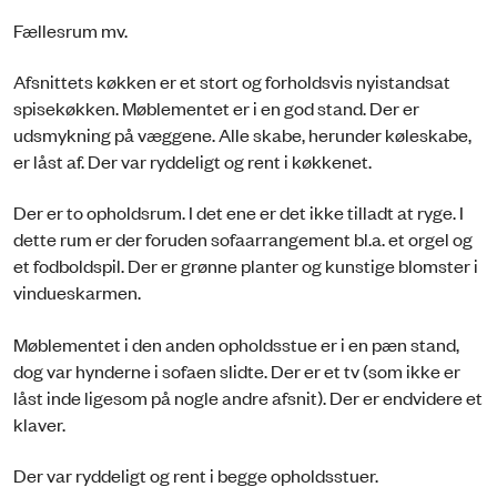
Fællesrum mv.
Afsnittets køkken er et stort og forholdsvis nyistandsat
spisekøkken. Møblementet er i en god stand. Der er
udsmykning på væggene. Alle skabe, herunder køleskabe,
er låst af. Der var ryddeligt og rent i køkkenet.
Der er to opholdsrum. I det ene er det ikke tilladt at ryge. I
dette rum er der foruden sofaarrangement bl.a. et orgel og
et fodboldspil. Der er grønne planter og kunstige blomster i
vindueskarmen.
Møblementet i den anden opholdsstue er i en pæn stand,
dog var hynderne i sofaen slidte. Der er et tv (som ikke er
låst inde ligesom på nogle andre afsnit). Der er endvidere et
klaver.
Der var ryddeligt og rent i begge opholdsstuer.