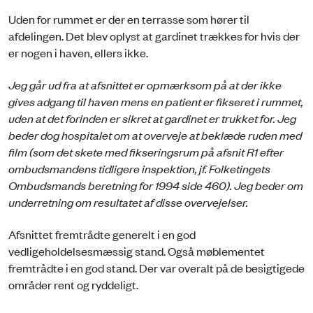
Uden for rummet er der en terrasse som hører til
afdelingen. Det blev oplyst at gardinet trækkes for hvis der
er nogen i haven, ellers ikke.
Jeg går ud fra at afsnittet er opmærksom på at der ikke
gives adgang til haven mens en patient er fikseret i rummet,
uden at det forinden er sikret at gardinet er trukket for. Jeg
beder dog hospitalet om at overveje at beklæde ruden med
film (som det skete med fikseringsrum på afsnit R1 efter
ombudsmandens tidligere inspektion, jf. Folketingets
Ombudsmands beretning for 1994 side 460). Jeg beder om
underretning om resultatet af disse overvejelser.
Afsnittet fremtrådte generelt i en god
vedligeholdelsesmæssig stand. Også møblementet
fremtrådte i en god stand. Der var overalt på de besigtigede
områder rent og ryddeligt.