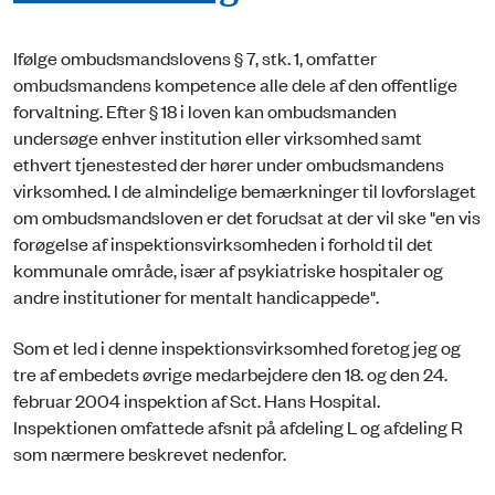
Ifølge ombudsmandslovens § 7, stk. 1, omfatter
ombudsmandens kompetence alle dele af den offentlige
forvaltning. Efter § 18 i loven kan ombudsmanden
undersøge enhver institution eller virksomhed samt
ethvert tjenestested der hører under ombuds­mandens
virksomhed. I de almindelige bemærkninger til lovforslaget
om ombudsmandsloven er det forudsat at der vil ske "en vis
forøgelse af inspektionsvirksomheden i forhold til det
kommunale område, især af psykiatriske hospitaler og
andre institutioner for mentalt handicappede".
Som et led i denne inspektionsvirksomhed foretog jeg og
tre af embe­dets øvrige medarbejdere den 18. og den 24.
februar 2004 inspektion af Sct. Hans Hospital.
Inspektionen omfattede afsnit på afdeling L og afdeling R
som nærmere beskrevet nedenfor.