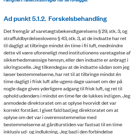
Ad punkt 5.1.2. Forskelsbehandling
Det fremgår af varetægtsbekendtgørelsens § 29, stk. 3, og
straffuldbyrdelseslovens § 43, stk. 3, at de indsatte har ret
til dagligt at tilbringe mindst én time i fri luft, medmindre
dette vil være uforeneligt med institutionens varetagelse af
sikkerhedsmæssige hensyn, eller den indsatte er anbragt i
sikringscelle. Jeg tilkendegav at de indsatte sådan som jeg
læser bestemmelserne, har ret til at tilbringe mindst én
time dagligt i frisk luft alle ugens dage uanset om der på
nogle dage gives yderligere adgang til frisk luft, og ret til
ophold udendørs i mindst en time før de lukkes ind igen. Jeg
anmodede direktoratet om at oplyse hvorvidt det var
korrekt forstået. I givet fald bad jeg direktoratet om at
oplyse om det var i overensstemmelse med
bestemmelserne at gårdturstiden var fastsat til en time
inklusiv ud- og indlukning. Jeg bad i den forbindelse