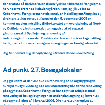
der er afsat på flerårsaftalen til den fysiske sikkerhed i fængslerne,
herunder vedrørende isolationsgården, som jeg gik ud fra at
Københavns Fængsler nu havde sendt en indstilling om.Fængslet og
direktoratet har oplyst at fængslet den 5. december 2005 er
kommet med en indstilling til direktoratet om overdækning af Nord-
og Østfløjens gårdtursarealer, anlæggelse af et separat
gårdtursareal til Sydfløjen og renovering af
isolationsgårdtursarealet. Direktoratet har endnu ikke taget stilling
hertil, men vil underrette mig når ansøgningen er færdigbehandlet.
Jeg har noteret mig det oplyste og afventer denne underretning.
Ad punkt 2.7. Besøgslokaler
Jeg gik ud fra at der ville ske en renovering af besøgsbygningen
hurtigst muligt i 2006 og bad om underretning når denne renovering
påbegyndtes.Københavns Fængsler har oplyst at arbejdet med
renovering af besøgsbygningen er under planlægning og forventes
påbegyndt i løbet af 1. kvartal 2006. Direktoratet har oplyst at