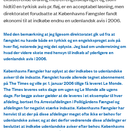
hidtil) en tyrkisk avis pr. fløj, er en acceptabel løsning, men
direktoratet forudsatte at Københavns Fængsler fandt
økonomi til at indkøbe endnu en udenlandsk avis i 2006.
Med den bemærkning at jeg ligesom direktoratet gik ud fra at
fængslet nu havde både en tyrkisk og en engelsksproget avis på
hver fløj, noterede jeg mig det oplyste. Jeg bad om underretning om
hvad der videre skete med hensyn til indkøb af yderligere en
udenlandsk avis i 2006.
Københavns Fængsler har oplyst at der indkøbes to udenlandske
aviser til de indsatte. Fængslet havde allerede tegnet abonnement
på The Times og ville pr. 1. januar 2006 tillige få leveret Le Monde.
The Times leveres seks dage om ugen og Le Monde alle ugens
dage. For begge aviser gælder at de leveres i et eksemplar til hver
afdeling, bortset fra Arrestafdelingen i Politigårdens Fængsel og
afdelingen for negativt stærke indsatte. Københavns Fængsler har
henvist til at der på disse afdelinger meget ofte ikke er behov for
udenlandske aviser, og at det derfor vedrørende disse afdelinger er
besluttet at indkøbe udenlandske aviser efter behov. Københavns