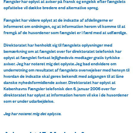
Fængsler har oplyst at aviser på fransk og engelsk efter fængslets
opfattelse vil dække bredere end alternative sprog.
Fængslet har videre oplyst at de indsatte af afdelingerne er
informeret om ordningen, og at information herom vil komme til at
fremgå af de husordener som fængslet er i færd med at udfærdige.
Direktoratet har henholdt sig til fængslets oplysninger med
bemærkning om at fængslet over for direktoratet telefonisk har
oplyst at fængslet fortsat lejlighedsvis modtager gratis tyrkiske
aviser. Jeg har noteret mig det oplyste.Jeg bad endvidere om
underretning om resultatet af fængslets overvejelser med hensyn til
hvordan de indsatte skal gøres bekendt med adgangen til at låne
danske nyhedsformidlende aviser. Direktoratet har oplyst at
Københavns Fængsler telefonisk den 6. januar 2006 over for
direktoratet har oplyst at information herom vil ske i de husordener
som er under udarbejdelse.
Jeg har noteret mig det oplyste.