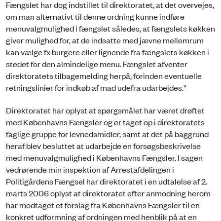
Fængslet har dog indstillet til direktoratet, at det overvejes,
om man alternativt til denne ordning kunne indføre
menuvalgmulighed i fængslet således, at fængslets køkken
giver mulighed for, at de indsatte med jævne mellemrum
kan vælge fx burgere eller lignende fra fængslets køkken i
stedet for den almindelige menu. Fængslet afventer
direktoratets tilbagemelding herpå, forinden eventuelle
retningslinier for indkøb af mad udefra udarbejdes."
Direktoratet har oplyst at spørgsmålet har været drøftet
med Københavns Fængsler og er taget op i direktoratets
faglige gruppe for levnedsmidler, samt at det på baggrund
heraf blev besluttet at udarbejde en forsøgsbeskrivelse
med menuvalgmulighed i Københavns Fængsler. I sagen
vedrørende min inspektion af Arrestafdelingen i
Politigårdens Fængsel har direktoratet i en udtalelse af 2.
marts 2006 oplyst at direktoratet efter anmodning herom
har modtaget et forslag fra Københavns Fængsler til en
konkret udformning af ordningen med henblik på at en