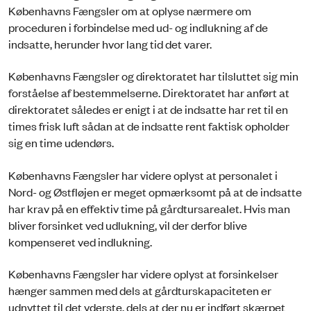
Københavns Fængsler om at oplyse nærmere om
proceduren i forbindelse med ud- og indlukning af de
indsatte, herunder hvor lang tid det varer.
Københavns Fængsler og direktoratet har tilsluttet sig min
forståelse af bestemmelserne. Direktoratet har anført at
direktoratet således er enigt i at de indsatte har ret til en
times frisk luft sådan at de indsatte rent faktisk opholder
sig en time udendørs.
Københavns Fængsler har videre oplyst at personalet i
Nord- og Østfløjen er meget opmærksomt på at de indsatte
har krav på en effektiv time på gårdtursarealet. Hvis man
bliver forsinket ved udlukning, vil der derfor blive
kompenseret ved indlukning.
Københavns Fængsler har videre oplyst at forsinkelser
hænger sammen med dels at gårdturskapaciteten er
udnyttet til det yderste, dels at der nu er indført skærpet