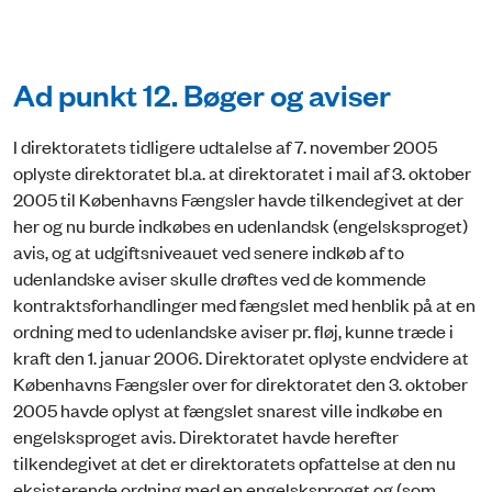
Ad punkt 12. Bøger og aviser
I direktoratets tidligere udtalelse af 7. november 2005
oplyste direktoratet bl.a. at direktoratet i mail af 3. oktober
2005 til Københavns Fængsler havde tilkendegivet at der
her og nu burde indkøbes en udenlandsk (engelsksproget)
avis, og at udgiftsniveauet ved senere indkøb af to
udenlandske aviser skulle drøftes ved de kommende
kontraktsforhandlinger med fængslet med henblik på at en
ordning med to udenlandske aviser pr. fløj, kunne træde i
kraft den 1. januar 2006. Direktoratet oplyste endvidere at
Københavns Fængsler over for direktoratet den 3. oktober
2005 havde oplyst at fængslet snarest ville indkøbe en
engelsksproget avis. Direktoratet havde herefter
tilkendegivet at det er direktoratets opfattelse at den nu
eksisterende ordning med en engelsksproget og (som