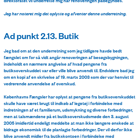
direktoratet vil underrette mig når renoveringen påbegyndes.
Jeg har noteret mig det oplyste og afventer denne underretning.
Ad punkt 2.13. Butik
Jeg bad om at den underretning som jeg tidligere havde bedt
fængslet om for så vidt angår renoveringen af besøgsbygningen,
indeholdt en nærmere angivelse af hvad pengene fra
butiksoverskuddet var eller ville blive anvendt til. Endvidere bad jeg
om en kopi af en skrivelse af 19. marts 2003 som der var henvist til
vedrørende anvendelse af overskud.
Københavns Fængsler har oplyst at pengene fra butiksoverskuddet
skulle have været brugt til indkøb af legetøj i forbindelse med
indretningen af et familierum, udsmykning og diverse forbedringer,
men at talsmændene på et butiksoverskudsmøde den 3. august
2005 imidlertid endeligt meddelte at man ikke længere ønskede at
bidrage økonomisk til de planlagte forbedringer. Der vil derfor ikke
blive anvendt midler fra butikskontoen i forbindelse med