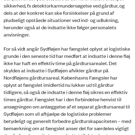
sikkerhed, fx detektorkarmundersøgelse ved gårdtur, og
dels at der konkret kan ske forsinkelser på grund af
pludseligt opståede situationer ved ind- og udlukning,
herunder også at de indsatte ikke følger personalets
anvisninger.
For så vidt angår Sydfløjen har fængslet oplyst at logistiske
grunde i den seneste tid har medført at indsatte i denne fløj
ikke har haft en effektiv time på gårdtursarealet. Det
skyldes at indsatte i Sydfløjen afvikler gårdtur på
Nordfløjens gårdtursareal. Københavns Fængsler har
oplyst at fængslet imidlertid nu lukker ud til gårdtur
tidligere, så også de indsatte i denne fløj sikres en effektiv
times gårdtur. Fængslet har i den forbindelse henvist til
ansøgningen om anlæggelse af et separat gårdtursareal til
Sydfløjen som vil afhjælpe de logistiske problemer
betydeligt og generelt forbedre gårdturskapaciteten – med
bemærkning om at fængslet anser det for særdeles vigtigt