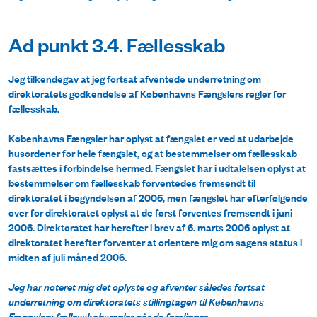
Ad punkt 3.4. Fællesskab
Jeg tilkendegav at jeg fortsat afventede underretning om
direktoratets godkendelse af Københavns Fængslers regler for
fællesskab.
Københavns Fængsler har oplyst at fængslet er ved at udarbejde
husordener for hele fængslet, og at bestemmelser om fællesskab
fastsættes i forbindelse hermed. Fængslet har i udtalelsen oplyst at
bestemmelser om fællesskab forventedes fremsendt til
direktoratet i begyndelsen af 2006, men fængslet har efterfølgende
over for direktoratet oplyst at de først forventes fremsendt i juni
2006. Direktoratet har herefter i brev af 6. marts 2006 oplyst at
direktoratet herefter forventer at orientere mig om sagens status i
midten af juli måned 2006.
Jeg har noteret mig det oplyste og afventer således fortsat
underretning om direktoratets stillingtagen til Københavns
Fængslers fællesskabsregler når de foreligger.