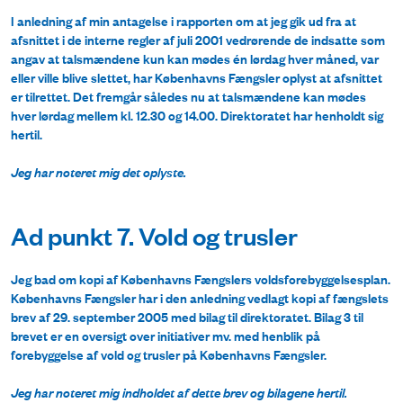
I anledning af min antagelse i rapporten om at jeg gik ud fra at
afsnittet i de interne regler af juli 2001 vedrørende de indsatte som
angav at talsmændene kun kan mødes én lørdag hver måned, var
eller ville blive slettet, har Københavns Fængsler oplyst at afsnittet
er tilrettet. Det fremgår således nu at talsmændene kan mødes
hver lørdag mellem kl. 12.30 og 14.00. Direktoratet har henholdt sig
hertil.
Jeg har noteret mig det oplyste.
Ad punkt 7. Vold og trusler
Jeg bad om kopi af Københavns Fængslers voldsforebyggelsesplan.
Københavns Fængsler har i den anledning vedlagt kopi af fængslets
brev af 29. september 2005 med bilag til direktoratet. Bilag 3 til
brevet er en oversigt over initiativer mv. med henblik på
forebyggelse af vold og trusler på Københavns Fængsler.
Jeg har noteret mig indholdet af dette brev og bilagene hertil.