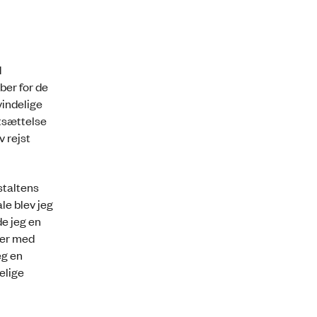
d
ber for de
vindelige
rtsættelse
 rejst
staltens
le blev jeg
de jeg en
ler med
eg en
elige