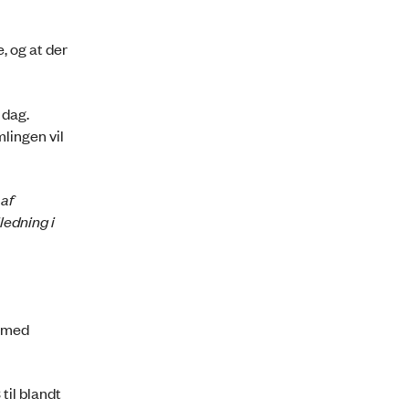
, og at der
 dag.
lingen vil
 af
ledning i
e med
til blandt