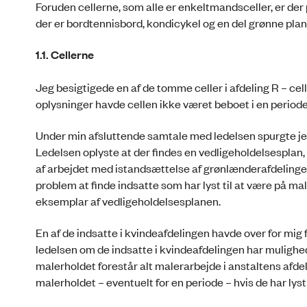
Foruden cellerne, som alle er enkeltmandsceller, er der 
der er bordtennisbord, kondicykel og en del grønne pl
1.1. Cellerne
Jeg besigtigede en af de tomme celler i afdeling R – cell
oplysninger havde cellen ikke været beboet i en periode
Under min afsluttende samtale med ledelsen spurgte jeg 
Ledelsen oplyste at der findes en vedligeholdelsesplan,
af arbejdet med istandsættelse af grønlænderafdelingen 
problem at finde indsatte som har lyst til at være på mal
eksemplar af vedligeholdelsesplanen.
En af de indsatte i kvindeafdelingen havde over for mig 
ledelsen om de indsatte i kvindeafdelingen har mulighed
malerholdet forestår alt malerarbejde i anstaltens afd
malerholdet – eventuelt for en periode – hvis de har lys