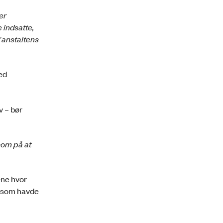
er
 indsatte,
 anstaltens
ed
v – bør
som på at
æne hvor
e som havde