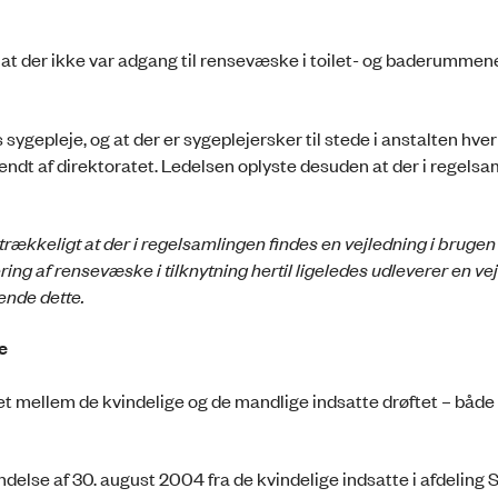
t der ikke var adgang til rensevæske i toilet- og baderummene
gepleje, og at der er sygeplejersker til stede i anstalten hver
endt af direktoratet. Ledelsen oplyste desuden at der i regelsam
trækkeligt at der i regelsamlingen findes en vejledning i brugen
ing af rensevæske i tilknytning hertil ligeledes udleverer en vej
ende dette.
e
et mellem de kvindelige og de mandlige indsatte drøftet – båd
lse af 30. august 2004 fra de kvindelige indsatte i afdeling S 