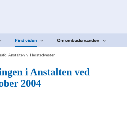
Find viden
Om ombudsmanden
eafd_Anstalten_v_Herstedvester
ingen i Anstalten ved
tober 2004