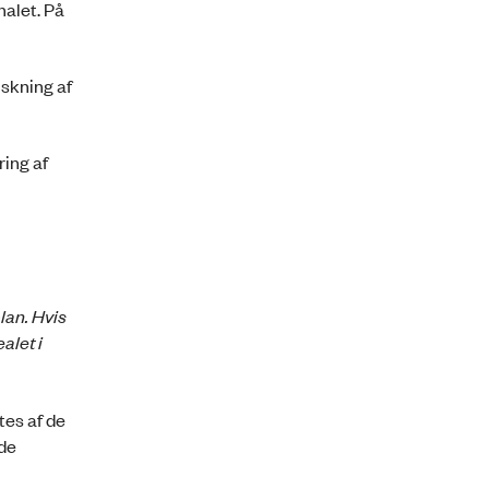
nalet. På
iskning af
ring af
lan. Hvis
alet i
es af de
 de