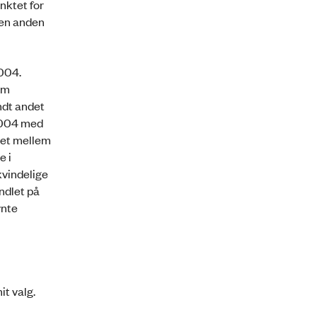
nktet for
i en anden
2004.
om
ndt andet
 2004 med
ldet mellem
e i
kvindelige
ndlet på
vnte
it valg.