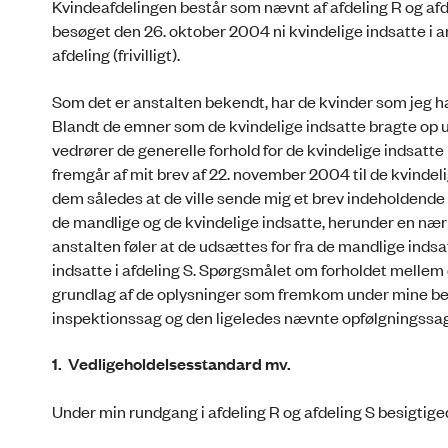
Kvindeafdelingen består som nævnt af afdeling R og afde
besøget den 26. oktober 2004 ni kvindelige indsatte i ans
afdeling (frivilligt).
Som det er anstalten bekendt, har de kvinder som jeg 
Blandt de emner som de kvindelige indsatte bragte op 
vedrører de generelle forhold for de kvindelige indsatte
fremgår af mit brev af 22. november 2004 til de kvindel
dem således at de ville sende mig et brev indeholdende 
de mandlige og de kvindelige indsatte, herunder en nærm
anstalten føler at de udsættes for fra de mandlige indsa
indsatte i afdeling S. Spørgsmålet om forholdet mellem 
grundlag af de oplysninger som fremkom under mine be
inspektionssag og den ligeledes nævnte opfølgningssag
1.
Vedligeholdelsesstandard mv.
Under min rundgang i afdeling R og afdeling S besigtige