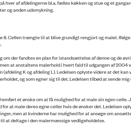
på hver af afdelingerne bl.a. fælles køkken og stue og et gangar
anter og anden udsmykning.
e 8. Cellen trængte til at blive grundigt rengjort og malet. Ifølg
.
om der fandtes en plan for istandsættelse af denne og de øvrig
 men at anstaltens malerhold i hvert fald til udgangen af 2004 
(afdeling K og afdeling L). Ledelsen oplyste videre at det kan 
erholdet, og som egner sig til det. Ledelsen tilbød at sende mig 
fremført et ønske om at få mulighed for at male sin egen celle. 
 for at male deres egne celler hvis de ønsker det. Ledelsen opl
elinger, men at kvinderne har mulighed for at ansøge om ansætt
t til at deltage i den malermæssige vedligeholdelse.