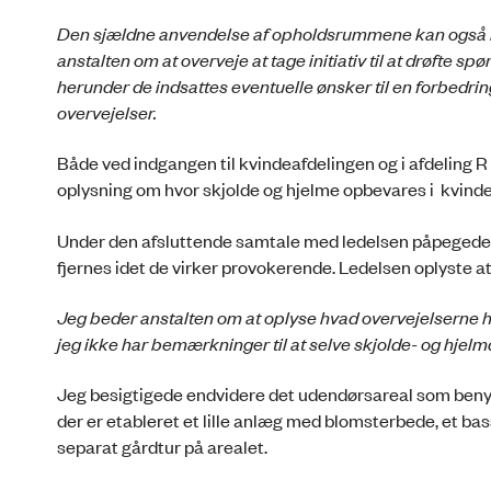
Den sjældne anvendelse af opholdsrummene kan ogs
anstalten om at overveje at tage initiativ til at drøft
herunder de indsattes eventuelle ønsker til en forbedr
overvejelser.
Både ved indgangen til kvindeafdelingen og i afdeling R
oplysning om hvor skjolde og hjelme opbevares i kvind
Under den afsluttende samtale med ledelsen påpegede j
fjernes idet de virker provokerende. Ledelsen oplyste at
Jeg beder anstalten om at oplyse hvad overvejelserne h
jeg ikke har bemærkninger til at selve skjolde- og hjelm
Jeg besigtigede endvidere det udendørsareal som benytt
der er etableret et lille anlæg med blomsterbede, et ba
separat gårdtur på arealet.