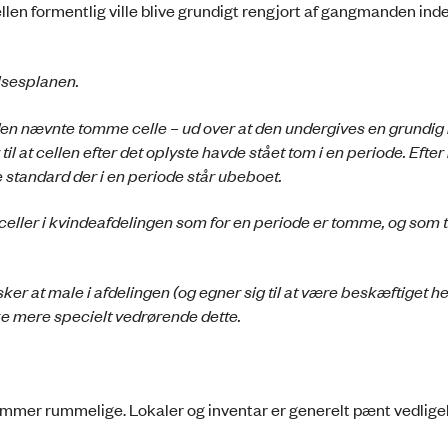
llen formentlig ville blive grundigt rengjort af gangmanden ind
lsesplanen.
 den nævnte tomme celle – ud over at den undergives en grundig
 til at cellen efter det oplyste havde stået tom i en periode. Efter
 standard der i en periode står ubeboet.
eller i kvindeafdelingen som for en periode er tomme, og som t
sker at male i afdelingen (og egner sig til at være beskæftiget 
e mere specielt vedrørende dette.
mmer rummelige. Lokaler og inventar er generelt pænt vedlige