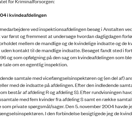
tet for Kriminalforsorgen:
04 i kvindeafdelingen
 medarbejdere ved inspektionsafdelingen besøg i Anstalten ve
 var først og fremmest at undersøge hvordan dagligdagen forlø
orholdet mellem de mandlige og de kvindelige indsatte og de k
 uden kontakt til de mandlige indsatte. Besøget fandt sted i fo
1996 og som opfølgning på den sag om kvindeafdelingen som blev
ke tale om en egentlig inspektion.
edende samtale med vicefængselsinspektøren og (en del af) an
ller med de indsatte på afdelingen. Efter den indledende samta
m består af afdeling R og afdeling S). Efter rundvisningen hav
lessamtale med fem kvinder fra afdeling S samt en række samta
le som private spørgsmål/sager. Den 5. november 2004 havde j
ngselsinspektøren. I den forbindelse besigtigede jeg de kvind