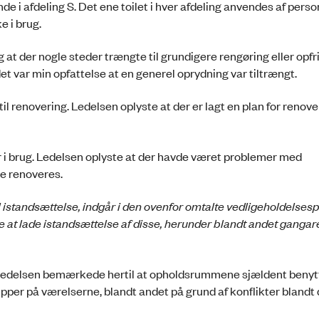
nde i afdeling S. Det ene toilet i hver afdeling anvendes af perso
e i brug.
at der nogle steder trængte til grundigere rengøring eller opfr
det var min opfattelse at en generel oprydning var tiltrængt.
l renovering. Ledelsen oplyste at der er lagt en plan for renove
r i brug. Ledelsen oplyste at der havde været problemer med
e renoveres.
l istandsættelse, indgår i den ovenfor omtalte vedligeholdelsesp
je at lade istandsættelse af disse, herunder blandt andet gangare
 Ledelsen bemærkede hertil at opholdsrummene sjældent benytt
per på værelserne, blandt andet på grund af konflikter blandt