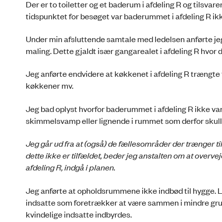
Der er to toiletter og et baderum i afdeling R og tilsvare
tidspunktet for besøget var baderummet i afdeling R ikk
Under min afsluttende samtale med ledelsen anførte jeg 
maling. Dette gjaldt især gangarealet i afdeling R hvor 
Jeg anførte endvidere at køkkenet i afdeling R trængte ti
køkkener mv.
Jeg bad oplyst hvorfor baderummet i afdeling R ikke va
skimmelsvamp eller lignende i rummet som derfor skull
Jeg går ud fra at (også) de fællesområder der trænger ti
dette ikke er tilfældet, beder jeg anstalten om at overve
afdeling R, indgå i planen.
Jeg anførte at opholdsrummene ikke indbød til hygge.
indsatte som foretrækker at være sammen i mindre grup
kvindelige indsatte indbyrdes.