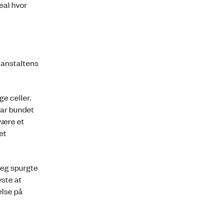
eal hvor
e anstaltens
e celler.
var bundet
være et
et
Jeg spurgte
yste at
else på