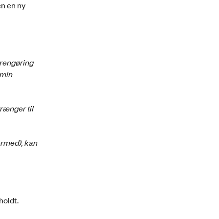
en en ny
 rengøring
 min
rænger til
hermed), kan
holdt.