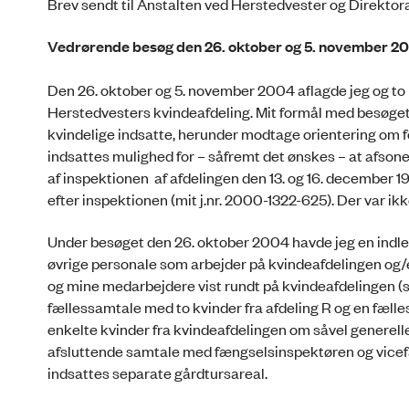
Brev sendt til Anstalten ved Herstedvester og Direktora
Vedrørende besøg den 26. oktober og 5. november 20
Den 26. oktober og 5. november 2004 aflagde jeg og to
Herstedvesters kvindeafdeling. Mit formål med besøget
kvindelige indsatte, herunder modtage orientering om f
indsattes mulighed for – såfremt det ønskes – at afsone
af inspektionen af afdelingen den 13. og 16. december 
efter inspektionen (mit j.nr. 2000-1322-625). Der var ik
Under besøget den 26. oktober 2004 havde jeg en indl
øvrige personale som arbejder på kvindeafdelingen og/e
og mine medarbejdere vist rundt på kvindeafdelingen (so
fællessamtale med to kvinder fra afdeling R og en fæl
enkelte kvinder fra kvindeafdelingen om såvel generel
afsluttende samtale med fængselsinspektøren og vicefæ
indsattes separate gårdtursareal.