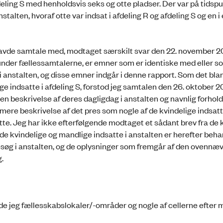
ling S med henholdsvis seks og otte pladser. Der var på tidspu
talten, hvoraf otte var indsat i afdeling R og afdeling S og en 
havde samtale med, modtaget særskilt svar den 22. november 
under fællessamtalerne, er emner som er identiske med eller s
 i anstalten, og disse emner indgår i denne rapport. Som det bla
ige indsatte i afdeling S, forstod jeg samtalen den 26. oktober
en beskrivelse af deres dagligdag i anstalten og navnlig forho
ere beskrivelse af det pres som nogle af de kvindelige indsatt
tte. Jeg har ikke efterfølgende modtaget et sådant brev fra de 
de kvindelige og mandlige indsatte i anstalten er herefter beha
søg i anstalten, og de oplysninger som fremgår af den ovennæ
.
de jeg fællesskabslokaler/-områder og nogle af cellerne efter m