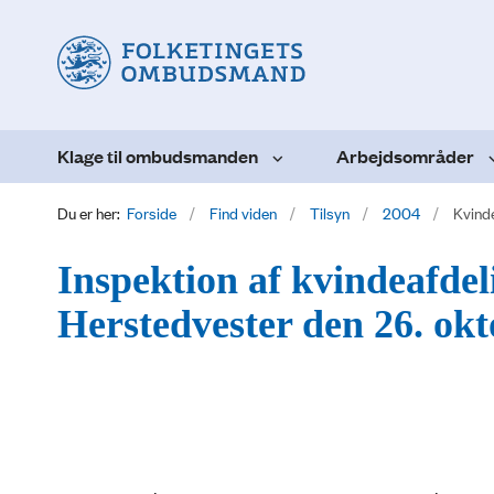
Klage til ombudsmanden
Arbejdsområder
Du er her:
Forside
Find viden
Tilsyn
2004
Kvind
Inspektion af kvindeafdel
Herstedvester den 26. ok