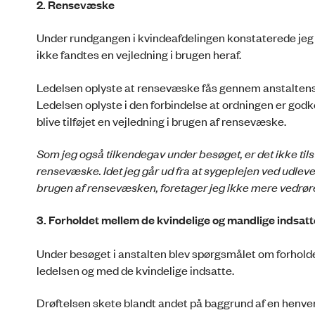
2. Rensevæske
Under rundgangen i kvindeafdelingen konstaterede jeg a
ikke fandtes en vejledning i brugen heraf.
Ledelsen oplyste at rensevæske fås gennem anstaltens sy
Ledelsen oplyste i den forbindelse at ordningen er godk
blive tilføjet en vejledning i brugen af rensevæske.
Som jeg også tilkendegav under besøget, er det ikke tils
rensevæske. Idet jeg går ud fra at sygeplejen ved udlever
brugen af rensevæsken, foretager jeg ikke mere vedrør
3. Forholdet mellem de kvindelige og mandlige indsatt
Under besøget i anstalten blev spørgsmålet om forhold
ledelsen og med de kvindelige indsatte.
Drøftelsen skete blandt andet på baggrund af en henvende