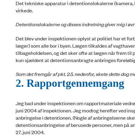
Det tekniske apparatur i detentionslokalerne (kamera, 
virkede.
Detentionslokalerne og disses indretning giver mig i øvr
Det blev under inspektionen oplyst at politiet har et f
læger) som alle bor i byen. Lægen tilkaldes af vagtha
tilbageholdelsen, og det sker ofte at lægen når frem ti
kun sjældent at detentionsanbragte anbringes foreløbig
Som det fremgår af pkt. 2.5. nedenfor, skete dette dog me
2. Rapportgennemgang
Jeg bad under inspektionen om rapportmateriale vedrøre
juni 2004 af inspektionen. Jeg modtog herefter ved insp
anbringelse i detentionen. (Nogle af anbringelserne sk
detentionsanbringelse af berusede personer, men på andet 
27. juni 2004.