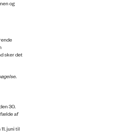
onen og
erende
m
nd sker det
søgelse.
den 30.
lfælde af
. juni til