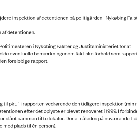
ere inspektion af detentionen på politigården i Nykøbing Falst
n af detentionen.
Politimesteren i Nykøbing Falster og Justitsministeriet for at
d de eventuelle bemærkninger om faktiske forhold som rappor
den foreløbige rapport.
til pkt. 1 i rapporten vedrørende den tidligere inspektion (min 
entionen efter det oplyste er blevet renoveret i 1999. I forbin
aler slået sammen til to lokaler. Der er således på nuværende ti
e med plads til én person).