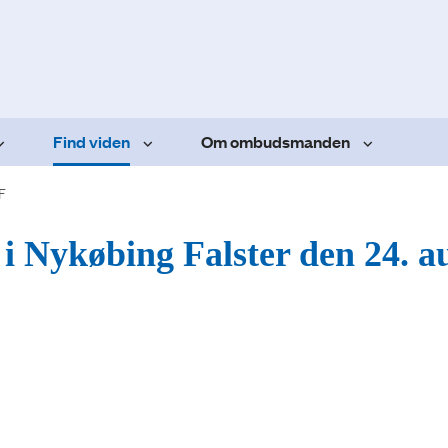
Find viden
Om ombudsmanden
F
 i Nykøbing Falster den 24. a