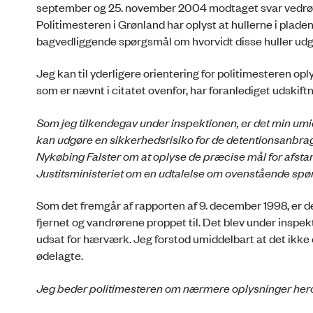
september og 25. november 2004 modtaget svar vedrør
Politimesteren i Grønland har oplyst at hullerne i pladen 
bagvedliggende spørgsmål om hvorvidt disse huller udg
Jeg kan til yderligere orientering for politimesteren o
som er nævnt i citatet ovenfor, har foranlediget udskiftn
Som jeg tilkendegav under inspektionen, er det min umid
kan udgøre en sikkerhedsrisiko for de detentionsanbrag
Nykøbing Falster om at oplyse de præcise mål for afstan
Justitsministeriet om en udtalelse om ovenstående spørg
Som det fremgår af rapporten af 9. december 1998, er der
fjernet og vandrørene proppet til. Det blev under insp
udsat for hærværk. Jeg forstod umiddelbart at det ikke 
ødelagte.
Jeg beder politimesteren om nærmere oplysninger her