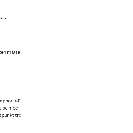
er.
ten måtte
rapport af
delse med
dspunkt tre