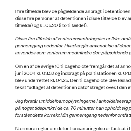
I fire tilfælde blev de pågældende anbragt i detention
disse fire personer at detentionen i disse tilfælde blev 
tilfælde) og kl. 05.20 (i to tilfælde)).
Disse fire tilfælde af venterumsanbringelse er ikke omf
gennemgang nedenfor. Hvad angår anvendelse af detent
anvendes som venterum medmindre den pågældende ønsk
Om en af de øvrige 10 tilbageholdte fremgår det af anh
juni 2004 kl. 03.52 og indbragt på politistationen kl. 
blev underrettet kl. 04.25. Den tilbageholdte blev løslad
tekst "udtaget af detentionen dato" streget over. I den e
Jeg forstår umiddelbart oplysningerne i anholdelsesrap
på noget tidspunkt i de ca. 70 minutter han opholdt sig p
forstået dette korrekt.
Min gennemgang nedenfor omfatter 
Nærmere regler om detentionsanbringelse er fastsat i Rig