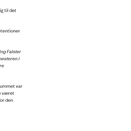
g til det
etentioner
ing Falster
mesteren i
re
i rummet var
e været
for den