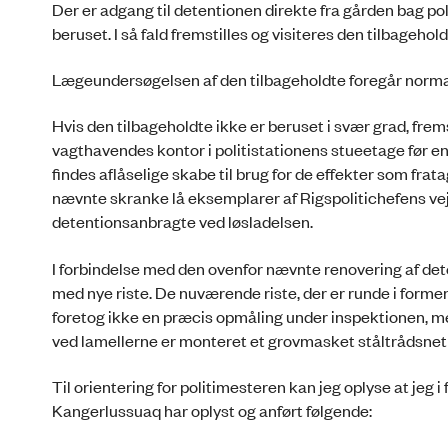
Der er adgang til detentionen direkte fra gården bag p
beruset. I så fald fremstilles og visiteres den tilbageh
Lægeundersøgelsen af den tilbageholdte foregår norma
Hvis den tilbageholdte ikke er beruset i svær grad, frem
vagthavendes kontor i politistationens stueetage før e
findes aflåselige skabe til brug for de effekter som fr
nævnte skranke lå eksemplarer af Rigspolitichefens vejle
detentionsanbragte ved løsladelsen.
I forbindelse med den ovenfor nævnte renovering af deten
med nye riste. De nuværende riste, der er runde i forme
foretog ikke en præcis opmåling under inspektionen, m
ved lamellerne er monteret et grovmasket ståltrådsnet 
Til orientering for politimesteren kan jeg oplyse at jeg
Kangerlussuaq har oplyst og anført følgende: