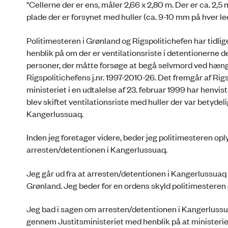
"Cellerne der er ens, måler 2,66 x 2,80 m. Der er ca. 2,5 m
plade der er forsynet med huller (ca. 9-10 mm på hver le
Politimesteren i Grønland og Rigspolitichefen har tid
henblik på om der er ventilationsriste i detentionerne d
personer, der måtte forsøge at begå selvmord ved hængnin
Rigspolitichefens j.nr. 1997-2010-26. Det fremgår af Rigs
ministeriet i en udtalelse af 23. februar 1999 har henvi
blev skiftet ventilationsriste med huller der var betyde
Kangerlussuaq.
Inden jeg foretager videre, beder jeg politimesteren opl
arresten/detentionen i Kangerlussuaq.
Jeg går ud fra at arresten/detentionen i Kangerlussuaq
Grønland. Jeg beder for en ordens skyld politimesteren
Jeg bad i sagen om arresten/detentionen i Kangerluss
gennem Justitsministeriet med henblik på at ministeri