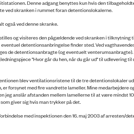
olitistationen. Denne adgang benyttes kun hvis den tilbagehold
oldte ved skranken i rummet foran detentionslokalerne.
lt også ved denne skranke.
stilles og visiteres den pågældende ved skranken i tilknytning ti
n eventuel detentionsanbringelse finder sted. Ved vagthavende
atages de detentionsanbragte (og eventuelt venterumsanbragte). 
dningspjece "Hvor går du hen, når du går ud" til udlevering til
tionen blev ventilationsristene til de tre detentionslokaler ud
n, er forsynet med fire vandrette lameller. Mine medarbejdere o
en jeg anslår afstanden mellem lamellerne til at være mindst 1
som giver sig hvis man trykker på det.
 i forbindelse med inspektionen den 16. maj 2003 af arresten/det