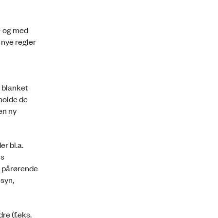
 – og med
 nye regler
s blanket
holde de
en ny
r bl.a.
is
ed pårørende
lsyn,
re (f.eks.