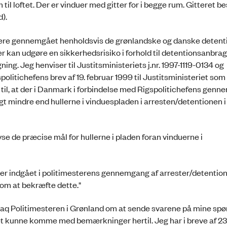
 til loftet. Der er vinduer med gitter for i begge rum. Gitteret be
d).
ligere gennemgået henholdsvis de grønlandske og danske deten
er kan udgøre en sikkerhedsrisiko i forhold til detentionsanbra
g. Jeg henviser til Justitsministeriets j.nr. 1997-1119-0134 og
politichefens brev af 19. februar 1999 til Justitsministeriet som
st til, at der i Danmark i forbindelse med Rigspolitichefens gen
ligt mindre end hullerne i vinduespladen i arresten/detentionen i
yse de præcise mål for hullerne i pladen foran vinduerne i
 er indgået i politimesterens gennemgang af arrester/detention
 om at bekræfte dette."
uaq Politimesteren i Grønland om at sende svarene på mine sp
et kunne komme med bemærkninger hertil. Jeg har i breve af 23