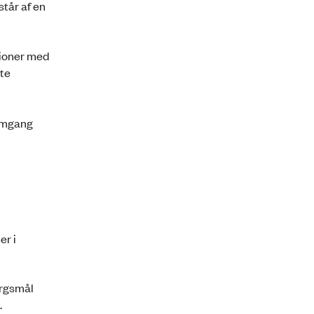
står af en
tioner med
gte
nemgang
er i
ørgsmål
.