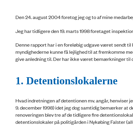
Den 24. august 2004 foretog jeg og to af mine medarbejd
Jeg har tidligere den 19. marts 1998 foretaget inspektio
Denne rapport har i en foreløbig udgave været sendt til 
myndighederne kunne få lejlighed til at fremkomme me
give anledning til. Der har ikke været bemærkninger til 
1. Detentionslokalerne
Hvad indretningen af detentionen mv. angår, henviser jeg 
9. december 1998) idet jeg dog samtidig bemærker at det
renoveringen blev tre af de tidligere fire detentionslok
detentionslokaler på politigården i Nykøbing Falster (all