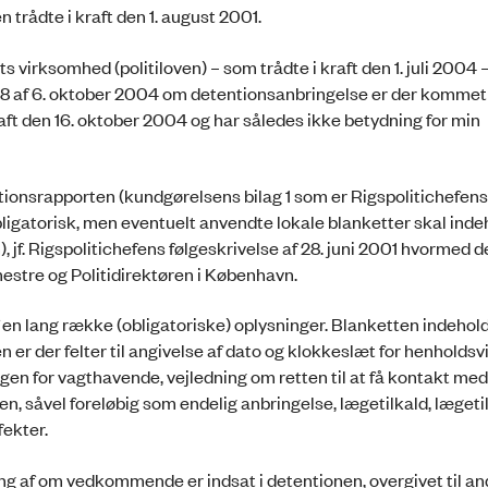
trådte i kraft den 1. august 2001.
ts virksomhed (politiloven) – som trådte i kraft den 1. juli 2004
988 af 6. oktober 2004 om detentionsanbringelse er der kommet
ft den 16. oktober 2004 og har således ikke betydning for min
tentionsrapporten (kundgørelsens bilag 1 som er Rigspolitichefen
bligatorisk, men eventuelt anvendte lokale blanketter skal inde
), jf. Rigspolitichefens følgeskrivelse af 28. juni 2001 hvormed d
estre og Politidirektøren i København.
en lang række (obligatoriske) oplysnin­ger. Blanketten indeholde
n er der felter til angivelse af dato og klokkeslæt for henholdsv
ingen for vagtha­vende, vejledning om retten til at få kontakt m
nen, såvel foreløbig som endelig anbringelse, lægetilkald, lægeti
fekter.
g af om vedkommende er indsat i detentio­nen, overgivet til and