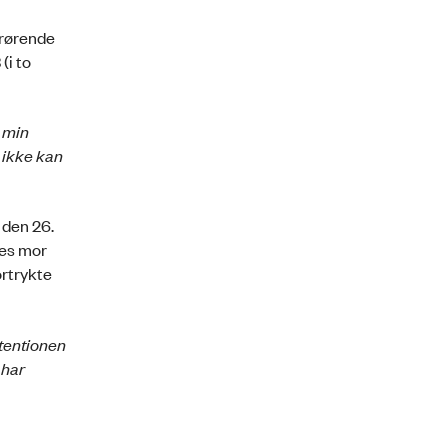
drørende
(i to
i min
 ikke kan
 den 26.
des mor
ortrykte
etentionen
 har