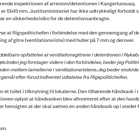
ende inspektionen af arresten/detentionen i Kangerlussuaq.
er 13x13 mm. Justitsministeriet har ikke udtrykkeligt forholdt si
ør en sikkerhedsrisiko for de detentionsanbragte.
plyse at Rigspolitichefen i forbindelse med den gennemgang af d
ing af gitre (ventilationsriste) med huller på 7 mm og derover.
delbare opfattelse at ventilationsgitrene i detentionen i Nykøb
te.
Inden jeg foretager videre i den forbindelse, beder jeg Politi
den mellem lamellerne i ventilationsristene.
Jeg beder endvide
smål efter forud indhentet udtalelse fra Rigspolitichefen.
 et toilet i tilknytning til lokalerne. Den tilhørende håndvask 
ektionen oplyst at håndvasken blev afmonteret efter at den havd
er hensigten at der skal sættes en anden håndvask op i stedet 
om.