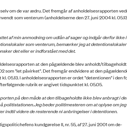
en selv om de var ædru. Det fremgår af anholdelsesrapporten ve
anvendt som venterum (anholdelserne den 27. juni 2004 kl. 05.13 
attet af min anmodning om udlån af sager og indgår derfor ikke 
ionslokaler som venterum, bemærker jeg at detentionslokaler
er det eller er indforstået med det.
oldelsesrapporten at den pågældende blev anholdt/tilbageholdt
04.02 som "let påvirket". Det fremgår endvidere at den pågælden
t kl. 05.13. I anholdelsesrapporten er ordet "detentionen" i den f
fterfølgende rubrik er angivet tidspunktet kl. 05.05.
porten på den måde at den tilbageholdte ikke blev anbragt i d
å politistationen.
Jeg beder politimesteren om at oplyse om jeg
indtil videre de resterende ni anbringelser i detentionen.
spolitichefens kundgørelse II, nr. 55, af 27. juni 2001 om de­