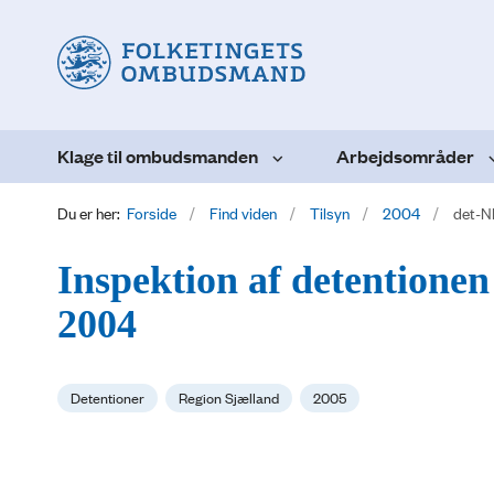
Klage til ombudsmanden
Arbejdsområder
Du er her:
Forside
Find viden
Tilsyn
2004
det-N
Inspektion af detentionen
2004
Detentioner
Region Sjælland
2005