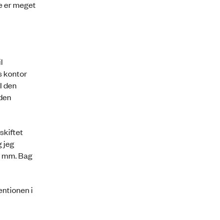
te er meget
l
s kontor
I den
 den
skiftet
g jeg
0 mm. Bag
entionen i