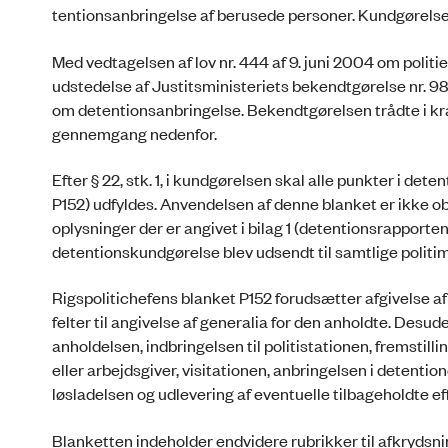
tentionsanbringelse af berusede personer. Kundgørelsen 
Med vedtagelsen af lov nr. 444 af 9. juni 2004 om politie
udstedelse af Justitsministeriets bekendtgørelse nr. 
om detentionsanbringelse. Bekendtgørelsen trådte i kra
gennemgang nedenfor.
Efter § 22, stk. 1, i kundgørelsen skal alle punkter i de
P152) udfyldes. Anvendelsen af denne blanket er ikke o
oplysninger der er angivet i bilag 1 (detentionsrapporten
detentionskundgørelse blev udsendt til samtlige politim
Rigspolitichefens blanket P152 forudsætter afgivelse af 
felter til angivelse af generalia for den anholdte. Desude
anholdelsen, indbringelsen til politistationen, fremstill
eller arbejdsgiver, visitationen, anbrin­gelsen i detentio
løsladelsen og udlevering af eventuelle tilbageholdte ef
Blanketten indeholder endvidere rubrikker til afkrydsnin