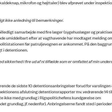
kaldeknap, mikrofon og højttaler) blev afprøvet under inspekti
igt ikke anledning til bemærkninger.
orbilledligt samarbejde med fire læger (sygehuslæger og praktis
vende umiddelbart efter at vagthavende har modtaget melding o
l politistationen før patruljevognen er ankommet. På den baggru
t i detentionen.
d sikkerhed i fire ud af ni tilfælde som er omfattet af min under
nde de sidste 10 detentionsanbringelser forud for varslingen 
ektionens afslutning detentionsrapporter mv. vedrørende 14 ­ti
ete ikke med grundlag i Rigspolitichefens kundgørelse om
grundlag, jf. nedenfor). Anbringelserne fandt sted i perioden 11