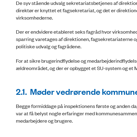
De syv stående udvalg sekretariatsbetjenes af direktion
direktør er knyttet et fagsekretariat, og det er direkt
virksomhederne.
Der er endvidere etableret seks fagråd hvor virksomhe
sparring varetages af direktionen, fagsekretariaterne 
politiske udvalg og fagrådene.
For at sikre brugerindflydelse og medarbejderindflydels
ældreområdet, og der er opbygget et SU-system og et
2.1. Møder vedrørende kommu
Begge formiddage på inspektionens første og anden 
var at få belyst nogle erfaringer med kommunesammenlæg
medarbejdere og brugere.