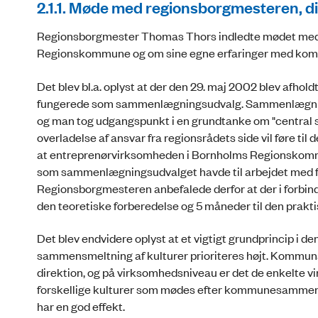
2.1.1.
Møde med regionsborgmesteren, d
Regionsborgmester Thomas Thors indledte mødet med a
Regionskommune og om sine egne erfaringer med k
Det blev bl.a. oplyst at der den 29. maj 2002 blev afhold
fungerede som sammenlægningsudvalg. Sammenlægnin
og man tog udgangspunkt i en grundtanke om "central s
overladelse af ansvar fra regionsrådets side vil føre til
at entreprenørvirksomheden i Bornholms Regionskommu
som sammenlægningsudvalget havde til arbejdet med f
Regionsborgmesteren anbefalede derfor at der i for
den teoretiske forberedelse og 5 måneder til den prakt
Det blev endvidere oplyst at et vigtigt grundprincip i den
sammensmeltning af kulturer prioriteres højt. Kommuna
direktion, og på virksomhedsniveau er det de enkelte 
forskellige kulturer som mødes efter kommunesammenl
har en god effekt.