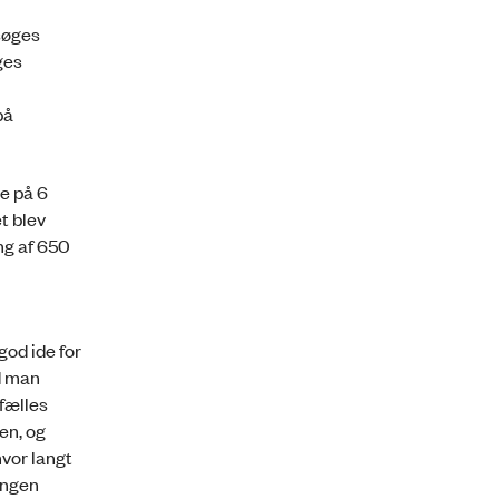
søges
ges
på
e på 6
t blev
ng af 650
od ide for
d man
fælles
en, og
hvor langt
 ingen