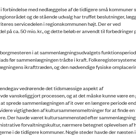
 i forbindelse med nedlæggelse af de tidligere små kommuner 
gionsrådet og de stående udvalg har truffet beslutninger, læg
oriteres servicedelen i regionskommunen højt. Der er ved
ca. 50 mio. kr., og dette beløb er anvendt til forbedringer 
sborgmesteren i at sammenlægningsudvalgets funktionsperiod
 plads før sammenlægningen trådte i kraft. Folkeregistersysteme
lægningens ikrafttræden, og den nødvendige fysiske omplaceri
endegav vedrørende det tidsmæssige aspekt af
 vanskeliggjort processen, og at det måske kunne være en g
at sprede sammenlægningen af it over en længere periode en
idere vigtigheden af kultursammensmeltninger for at finde en 
ominere. Der havde været kultursammenstød efter sammenlægning
inistrative forvaltningskultur, nærmere betegnet oplevelsen af 
tningerne i de tidligere kommuner. Nogle steder havde der næsten