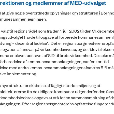
irektionen og medlemmer af MED-udvalget
t give nogle overordnede oplysninger om strukturen i Bornh
ommunesammenlægningen.
t valg til regionsrådet som fra den 1. juli 2002 til den 31. decem
gsudvalget havde til opgave at forberede kommunesammen
tyring – decentral ledelse". Det er regionsborgmesterens opfa
 delegation af ansvar på virksomhedsniveau, og det blev til ekse
ne er blevet udnævnt af SID til årets virksomhed. De seks m
orberedelse af kommunesammenlægningen, var for kort tid.
bindelse med andre kommunesammenlægninger afsættes 5-6 mån
iske implementering.
 nye struktur er skabelse af fagligt stærke miljøer, og at
ldirektørerne fra de tidligere kommuner udgør derfor den førs
virksomhedslederes opgave at stå for en sammensmeltning af d
ægningen. Efter regionsborgmesterens opfattelse fungerer de