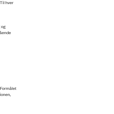
Til hver
 og
tående
 Formålet
ionen,