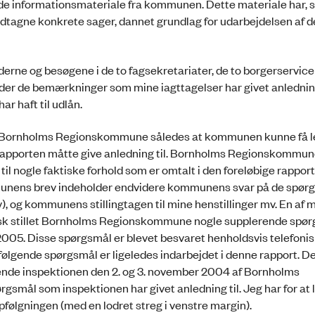
nde informationsmateriale fra kommunen. Dette materiale har
tagne konkrete sager, dannet grundlag for udarbejdelsen af 
derne og besøgene i de to fagsekretariater, de to borgerservic
der de bemærkninger som mine iagttagelser har givet anledning
r haft til udlån.
il Bornholms Regionskommune således at kommunen kunne få lej
porten måtte give anledning til. Bornholms Regionskommune 
 nogle faktiske forhold som er omtalt i den foreløbige rapport
munens brev indeholder endvidere kommunens svar på de spør
siv), og kommunens stillingtagen til mine henstillinger mv. En af 
sk stillet Bornholms Regionskommune nogle supplerende spørg
005. Disse spørgsmål er blevet besvaret henholdsvis telefonisk
lgende spørgsmål er ligeledes indarbejdet i denne rapport. D
rende inspektionen den 2. og 3. november 2004 af Bornholms
smål som inspektionen har givet anledning til. Jeg har for at 
følgningen (med en lodret streg i venstre margin).