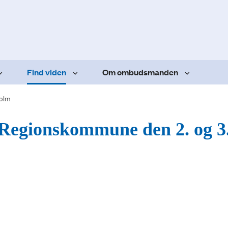
Find viden
Om ombudsmanden
olm
 Regionskommune den 2. og 3