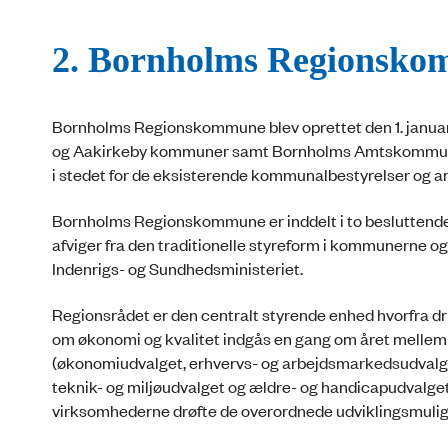
2. Bornholms Regionsk
Bornholms Regionskommune blev oprettet den 1. janua
og Aakirkeby kommuner samt Bornholms Amtskommune.
i stedet for de eksisterende kommunalbestyrelser og a
Bornholms Regionskommune er inddelt i to besluttende 
afviger fra den traditionelle styreform i kommunerne o
Indenrigs- og Sundhedsministeriet.
Regionsrådet er den centralt styrende enhed hvorfra dri
om økonomi og kvalitet indgås en gang om året mellem 
(økonomiudvalget, erhvervs- og arbejdsmarkedsudvalget
teknik- og miljøudvalget og ældre- og handicapudvalget
virksomhederne drøfte de overordnede udviklingsmuli