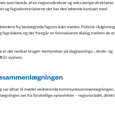
en som består af en regionsdirektør og seks øvrige direktører. 
ionen og fagsekretariaterne der har den løbende kontakt med
dsledere fra beslægtede fagområder mødes. Politisk rådgivning
og fagrådene, og der foregår en formaliseret dialog mellem de s
e er der nedsat bruger-bestyrelser på dagpasnings-, skole- og
 MED-system.
nesammenlægningen
dag var afsat til møder vedrørende kommunesammenlægningen.
ningen set fra forskellige synsvinkler – regionsrådet, direkt