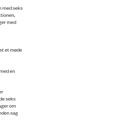
n med seks
tionen,
nger med
st et møde
 med en
er
 de seks
sager om
anden sag