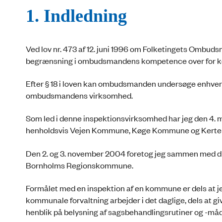
1. Indledning
Ved lov nr. 473 af 12. juni 1996 om Folketingets Ombudsma
begrænsning i ombudsmandens kompetence over for
Efter § 18 i loven kan ombudsmanden undersøge enhver i
ombudsmandens virksomhed.
Som led i denne inspektionsvirksomhed har jeg den 4. 
henholdsvis Vejen Kommune, Køge Kommune og Kert
Den 2. og 3. november 2004 foretog jeg sammen med dir
Bornholms Regionskommune.
Formålet med en inspektion af en kommune er dels at je
kommunale forvaltning arbejder i det daglige, dels at 
henblik på belysning af sagsbehandlingsrutiner og -må