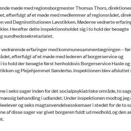
edende møde med regionsborgmester Thomas Thors, direktione
, efterfulgt af et møde med medlemmer af regionsrådet, direk
en ved Døgninstitutionen Løvstikken. Møderne vedrørte erfari
r. Herefter delte inspektionsholdet sig i to hold der besøgte
 og sundhedssekretariatet.
er vedrørende erfaringer med kommunesammenlægningen – før
det, efterfulgt af et møde med lederen af borgerservice og
 i to hold der besøgte først henholdsvis Borgerservice Hasle og
tikken og Plejehjemmet Sønderbo. Inspektionen blev afsluttet
ne i seks sager inden for det socialpsykiatriske område, to sag
smæssig behandling i udlandet. Under inspektionen modtog jeg
koleelever og seks magtanvendelsesskemaer i stedet for de to 
ne af disse sager var givet borgeren fuldt ud medhold, og den 
t.