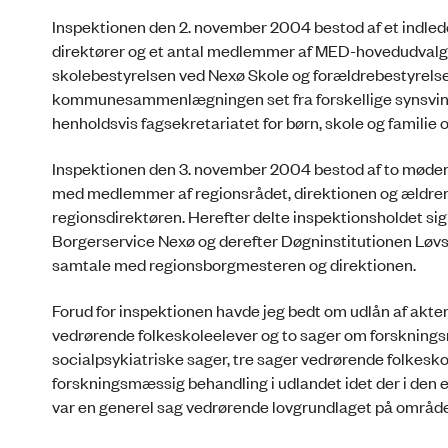
Inspektionen den 2. november 2004 bestod af et indl
direktører og et antal medlemmer af MED-hovedudvalget
skolebestyrelsen ved Nexø Skole og forældrebestyrels
kommunesammenlægningen set fra forskellige synsvinkle
henholdsvis fagsekretariatet for børn, skole og familie
Inspektionen den 3. november 2004 bestod af to mød
med medlemmer af regionsrådet, direktionen og ældrerå
regionsdirektøren. Herefter delte inspektionsholdet sig
Borgerservice Nexø og derefter Døgninstitutionen Løvs
samtale med regionsborgmesteren og direktionen.
Forud for inspektionen havde jeg bedt om udlån af akter
vedrørende folkeskoleelever og to sager om forskning
socialpsykiatriske sager, tre sager vedrørende folkes
forskningsmæssig behandling i udlandet idet der i den e
var en generel sag vedrørende lovgrundlaget på område