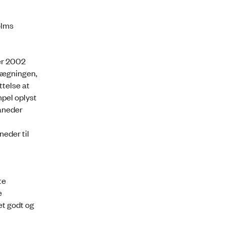
olms
ber 2002
lægningen,
ttelse at
mpel oplyst
åneder
eder til
te
e
t godt og