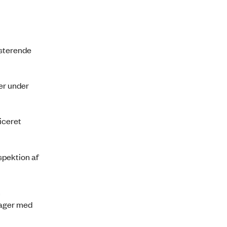
isterende
er under
iceret
spektion af
n
sager med