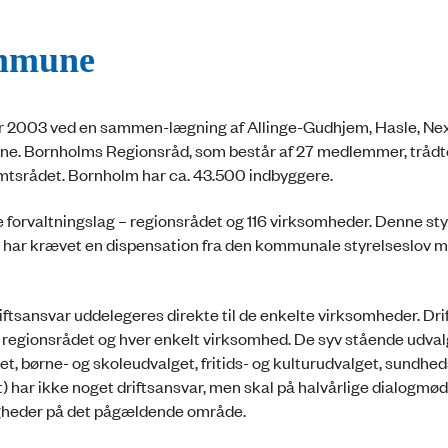
ommune
r 2003 ved en sammen-lægning af Allinge-Gudhjem, Hasle, Ne
 Bornholms Regionsråd, som består af 27 medlemmer, trådt
mtsrådet. Bornholm har ca. 43.500 indbyggere.
forvaltningslag – regionsrådet og 116 virksomheder. Denne st
g har krævet en dispensation fra den kommunale styrelseslov m
ftsansvar uddelegeres direkte til de enkelte virksomheder. Drif
regionsrådet og hver enkelt virksomhed. De syv stående udval
, børne- og skoleudvalget, fritids- og kulturudvalget, sundhed
) har ikke noget driftsansvar, men skal på halvårlige dialogmø
gheder på det pågældende område.