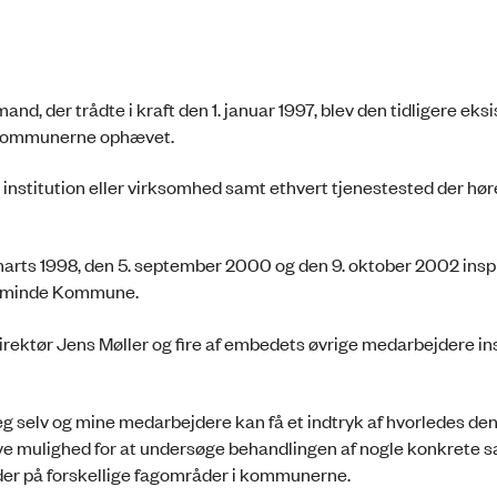
nd, der trådte i kraft den 1. januar 1997, blev den tidligere eks
 kommunerne ophævet.
nstitution eller virksomhed samt ethvert tjenestested der hør
marts 1998, den 5. september 2000 og den 9. oktober 2002 insp
eminde Kommune.
ektør Jens Møller og fire af embedets øvrige medarbejdere in
g selv og mine medarbejdere kan få et indtryk af hvorledes de
give mulighed for at undersøge behandlingen af nogle konkrete 
der på forskellige fagområder i kommunerne.