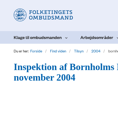
Klage til ombudsmanden
Arbejdsområder
Du er her:
Forside
Find viden
Tilsyn
2004
bornh
Inspektion af Bornholms
november 2004