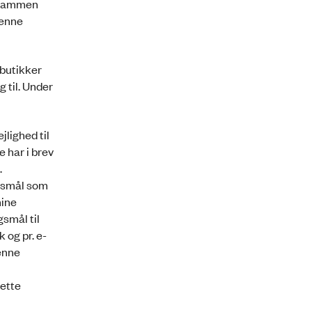
, sammen
denne
ebutikker
 til. Under
lighed til
har i brev
.
gsmål som
mine
smål til
 og pr. e-
enne
lette