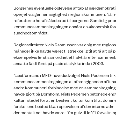
Borgernes eventuelle oplevelse af tab af nærdemokrati
opvejet via gennemsigtighed i regionskommunen. Når re
referaterne heraf således ud til borgerne. Samtidig pri
kommunesammenlægningen opnået en økonomisk fordel på 
sundhedsområdet.
Regionsdirektør Niels Rasmussen var enig med region
måneder ikke havde været tilstrækkelig til at få alt på
eksempelvis først samordnet et halvt år efter sammen
ansatte faldt først på plads et stykke inde i 2003.
Næstformand i MED-hovedudvalget Niels Pedersen tilk
kommunesammenlægningen at afhængigheden af it havde
andre kommuner i forbindelse med en sammenlægning 
havde gjort på Bornholm. Niels Pedersen betonede endv
kultur i stedet for at en bestemt kultur kom til at d
forskellene bestod bl.a. i oplevelsen af den interne adm
der mentalt set havde været "fra gulv til loft" i forval