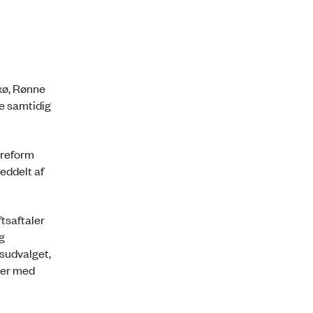
xø, Rønne
e samtidig
yreform
eddelt af
tsaftaler
g
sudvalget,
der med