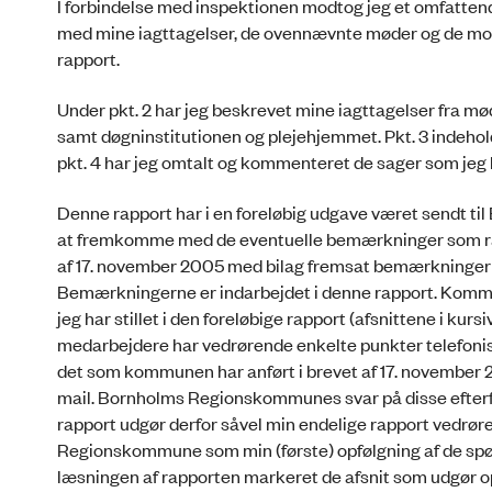
I forbindelse med inspektionen modtog jeg et omfatte
med mine iagttagelser, de ovennævnte møder og de mod
rapport.
Under pkt. 2 har jeg beskrevet mine iagttagelser fra mø
samt døgninstitutionen og plejehjemmet. Pkt. 3 indehol
pkt. 4 har jeg omtalt og kommenteret de sager som jeg ha
Denne rapport har i en foreløbig udgave været sendt t
at fremkomme med de eventuelle bemærkninger som rap
af 17. november 2005 med bilag fremsat bemærkninger til
Bemærkningerne er indarbejdet i denne rapport. Kom
jeg har stillet i den foreløbige rapport (afsnittene i kur
medarbejdere har vedrørende enkelte punkter telefoni
det som kommunen har anført i brevet af 17. november 2
mail. Bornholms Regionskommunes svar på disse efterfø
rapport udgør derfor såvel min endelige rapport vedrø
Regionskommune som min (første) opfølgning af de spørg
læsningen af rapporten markeret de afsnit som udgør op