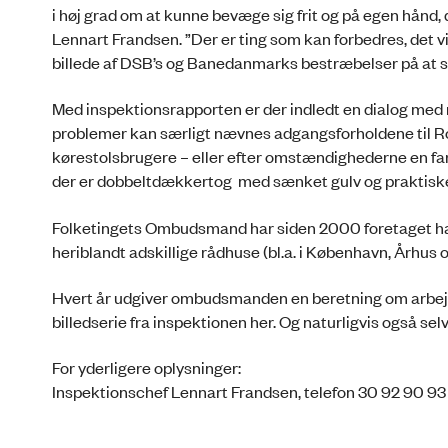
i høj grad om at kunne bevæge sig frit og på egen hånd, 
Lennart Frandsen. ”Der er ting som kan forbedres, det vil
billede af DSB’s og Banedanmarks bestræbelser på at s
Med inspektionsrapporten er der indledt en dialog med 
problemer kan særligt nævnes adgangsforholdene til Rosk
kørestolsbrugere – eller efter omstændighederne en fare
der er dobbeltdækkertog med sænket gulv og praktiske
Folketingets Ombudsmand har siden 2000 foretaget han
heriblandt adskillige rådhuse (bl.a. i København, Århus
Hvert år udgiver ombudsmanden en beretning om arbej
billedserie fra inspektionen her. Og naturligvis også sel
For yderligere oplysninger:
Inspektionschef Lennart Frandsen, telefon 30 92 90 9