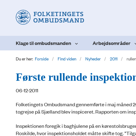
Klage til ombudsmanden
Arbejdsområder
Du er her:
Forside
Find viden
Nyheder
2011
rulle
Første rullende inspekt
06-12-2011
Folketingets Ombudsmand gennemførte i maj måned 2011
togrejse på Sjælland blev inspiceret. Rapporten om ins
Inspektionen foregik i baghjulene på en kørestolsbruger 
Roskilde, hvor inspektionsholdet måtte skifte tog. ”T