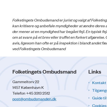
Folketingets Ombudsmand er jurist og valgt af Folketin
kan kritisere og anbefale myndigheder at ændre deres
der mener at en myndighed har begået fejl. En typisk f
om at svare på et brev eller truffet en forkert afgørel
avis, ligesom han ofte er på inspektion i blandt andet f
ved Folketingets Ombudsmand
Folketingets Ombudsmand
Links
Gammeltorv 22
Kontakt
1457 København K
Tilgæng
Telefon +45 3313 2512
Guide ti
post@ombudsmanden.dk
Cookies