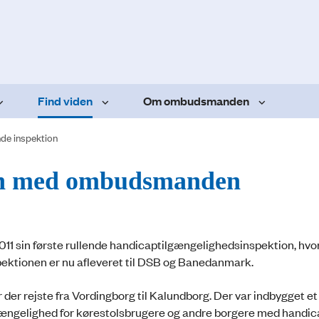
Find viden
Om ombudsmanden
nde inspektion
ion med ombudsmanden
 sin første rullende handicaptilgængelighedsinspektion, hvo
pektionen er nu afleveret til DSB og Banedanmark.
der rejste fra Vordingborg til Kalundborg. Der var indbygget et 
ilgængelighed for kørestolsbrugere og andre borgere med handic