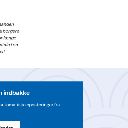
smanden
ra borgere
or længe
tale i en
sat
din indbakke
å automatiske opdateringer fra
yheder