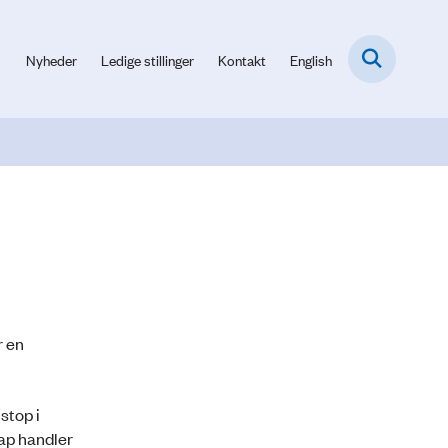
Nyheder
Ledige stillinger
Kontakt
English
r en
stop i
ap handler