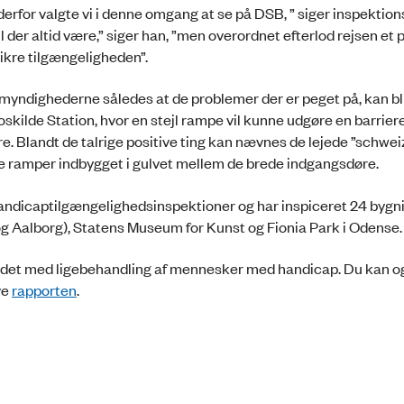
derfor valgte vi i denne omgang at se på DSB, ” siger inspektio
 der altid være,” siger han, ”men overordnet efterlod rejsen et p
ikre tilgængeligheden”.
myndighederne således at de problemer der er peget på, kan bliv
ilde Station, hvor en stejl rampe vil kunne udgøre en barriere
. Blandt de talrige positive ting kan nævnes de lejede ”schwei
 ramper indbygget i gulvet mellem de brede indgangsdøre.
dicaptilgængelighedsinspektioner og har inspiceret 24 bygni
 og Aalborg), Statens Museum for Kunst og Fionia Park i Odense
det med ligebehandling af mennesker med handicap. Du kan o
ve
rapporten
.
3