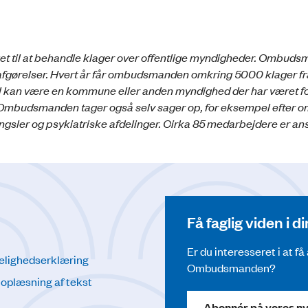
get til at behandle klager over offentlige myndigheder. Ombud
 afgørelser. Hvert år får ombudsmanden omkring 5000 klager f
ejl kan være en kommune eller anden myndighed der har været f
se. Ombudsmanden tager også selv sager op, for eksempel efter om
ængsler og psykiatriske afdelinger. Cirka 85 medarbejdere er an
Få faglig viden i 
Er du interesseret i at f
elighedserklæring
Ombudsmanden?
l oplæsning af tekst
Abonnér på vores n