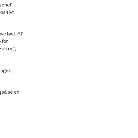
nschef
ositivt
e løst. Af
 for
zertog”,
nger;
.
gså se en