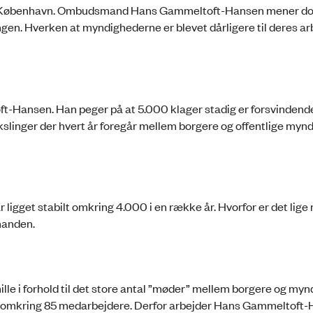
 i København. Ombudsmand Hans Gammeltoft-Hansen mener dog
n. Hverken at myndighederne er blevet dårligere til deres arb
t-Hansen. Han peger på at 5.000 klager stadig er forsvindende 
vekslinger der hvert år foregår mellem borgere og offentlige myn
 ligget stabilt omkring 4.000 i en række år. Hvorfor er det lige 
manden.
ille i forhold til det store antal ”møder” mellem borgere og myn
ns omkring 85 medarbejdere. Derfor arbejder Hans Gammeltoft