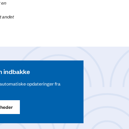
t en
t andet
din indbakke
å automatiske opdateringer fra
yheder