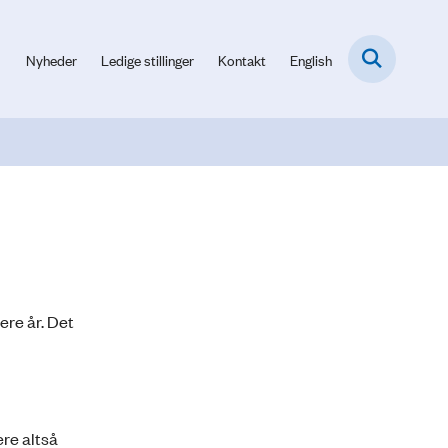
Nyheder
Ledige stillinger
Kontakt
English
ere år. Det
ere altså