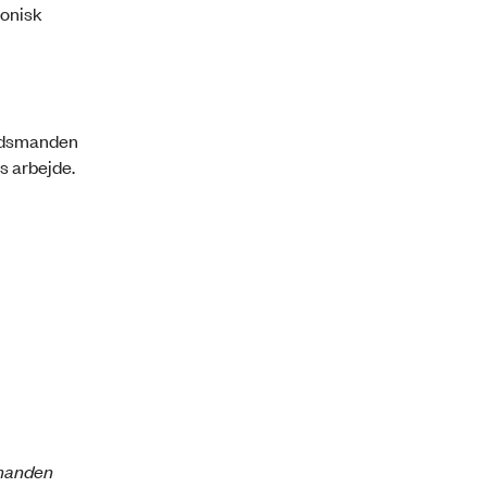
ronisk
budsmanden
s arbejde.
smanden