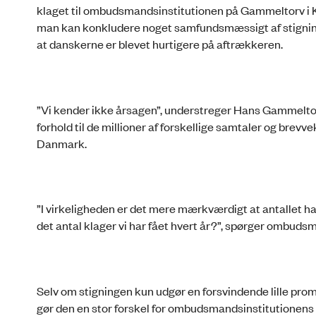
klaget til ombudsmandsinstitutionen på Gammeltorv
man kan konkludere noget samfundsmæssigt af stigninge
at danskerne er blevet hurtigere på aftrækkeren.
”Vi kender ikke årsagen”, understreger Hans Gammeltof
forhold til de millioner af forskellige samtaler og brev
Danmark.
”I virkeligheden er det mere mærkværdigt at antallet har
det antal klager vi har fået hvert år?”, spørger ombuds
Selv om stigningen kun udgør en forsvindende lille prom
gør den en stor forskel for ombudsmandsinstitutione