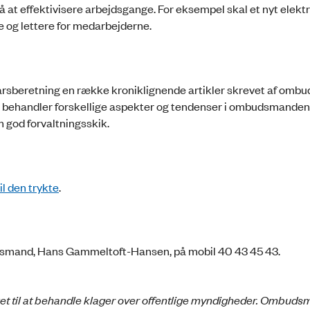
s på at effektivisere arbejdsgange. For eksempel skal et nyt elekt
 og lettere for medarbejderne.
årsberetning en række kroniklignende artikler skrevet af om
 behandler forskellige aspekter og tendenser i ombudsmanden
god forvaltningsskik.
il den trykte
.
udsmand, Hans Gammeltoft-Hansen, på mobil 40 43 45 43.
get til at behandle klager over offentlige myndigheder. Ombud