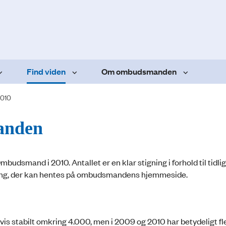
Find viden
Om ombudsmanden
2010
manden
smand i 2010. Antallet er en klar stigning i forhold til tidlig
ing, der kan hentes på ombudsmandens hjemmeside.
svis stabilt omkring 4.000, men i 2009 og 2010 har betydeligt fl