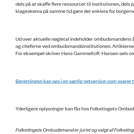
dels på at skaffe flere ressourcer til institutionen, del
klageskema på samme tid gøre det enklere for borgerne
Ud over aktuelle nøgletal indeholder ombudsmandens 
og cheferne ved ombudsmandsinstitutionen. Artiklerne
For eksempel skriver Hans Gammeltoft-Hansen selv om 
Beretningen kan ses i en særlig netversion som svarer t
Yderligere oplysninger kan fås hos Folketingets Omb
Folketingets Ombudsmand er jurist og valgt af Folketin