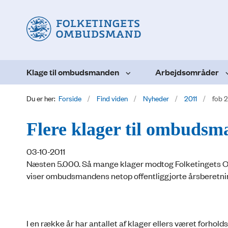
Klage til ombudsmanden
Arbejdsområder
Du er her:
Forside
Find viden
Nyheder
2011
fob 
Flere klager til ombuds
03-10-2011
Næsten 5.000. Så mange klager modtog Folketingets Ombud
viser ombudsmandens netop offentliggjorte årsberetn
I en række år har antallet af klager ellers været forhold