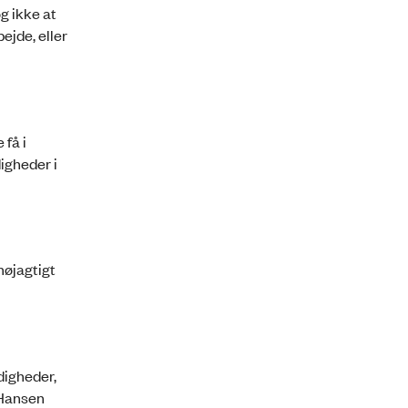
 ikke at
ejde, eller
få i
digheder i
nøjagtigt
digheder,
-Hansen