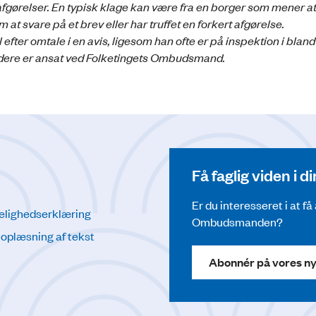
fgørelser. En typisk klage kan være fra en borger som mener a
 svare på et brev eller har truffet en forkert afgørelse.
er omtale i en avis, ligesom han ofte er på inspektion i bland
jdere er ansat ved Folketingets Ombudsmand.
Få faglig viden i 
Er du interesseret i at f
elighedserklæring
Ombudsmanden?
l oplæsning af tekst
Abonnér på vores n