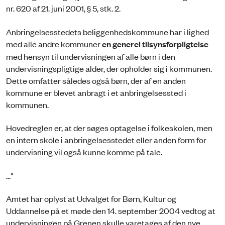
nr. 620 af 21. juni 2001, § 5, stk. 2.
Anbringelsesstedets beliggenhedskommune har i lighed
med alle andre kommuner
en generel tilsynsforpligtelse
med hensyn til undervisningen af alle børn i den
undervisningspligtige alder, der opholder sig i kommunen.
Dette omfatter således også børn, der af en anden
kommune er blevet anbragt i et anbringelsessted i
kommunen.
Hovedreglen er, at der søges optagelse i folkeskolen, men
en intern skole i anbringelsesstedet eller anden form for
undervisning vil også kunne komme på tale.
..."
Amtet har oplyst at Udvalget for Børn, Kultur og
Uddannelse på et møde den 14. september 2004 vedtog at
undervisningen på Grenen skulle varetages af den nye