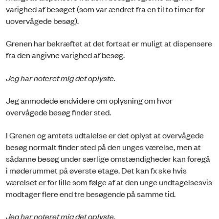
varighed af besøget (som var ændret fra en til to timer for
uovervågede besøg).
Grenen har bekræftet at det fortsat er muligt at dispensere
fra den angivne varighed af besøg.
Jeg har noteret mig det oplyste.
Jeg anmodede endvidere om oplysning om hvor
overvågede besøg finder sted.
I Grenen og amtets udtalelse er det oplyst at overvågede
besøg normalt finder sted på den unges værelse, men at
sådanne besøg under særlige omstændigheder kan foregå
i møderummet på øverste etage. Det kan fx ske hvis
værelset er for lille som følge af at den unge undtagelsesvis
modtager flere end tre besøgende på samme tid.
Jeg har noteret mig det oplyste.