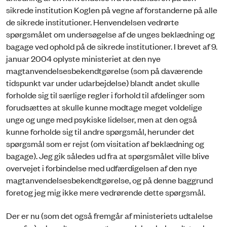
sikrede institution Koglen på vegne af forstanderne på alle
de sikrede institutioner. Henvendelsen vedrørte
spørgsmålet om undersøgelse af de unges beklædning og
bagage ved ophold på de sikrede institutioner. I brevet af 9.
januar 2004 oplyste ministeriet at den nye
magtanvendelsesbekendtgørelse (som på daværende
tidspunkt var under udarbejdelse) blandt andet skulle
forholde sig til særlige regler i forhold til afdelinger som
forudsættes at skulle kunne modtage meget voldelige
unge og unge med psykiske lidelser, men at den også
kunne forholde sig til andre spørgsmål, herunder det
spørgsmål som er rejst (om visitation af beklædning og
bagage). Jeg gik således ud fra at spørgsmålet ville blive
overvejet i forbindelse med udfærdigelsen af den nye
magtanvendelsesbekendtgørelse, og på denne baggrund
foretog jeg mig ikke mere vedrørende dette spørgsmål.
Der er nu (som det også fremgår af ministeriets udtalelse