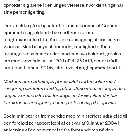
opholder sig alene i den unges værelse, hvor den unge har
sine personlige ting.
Der var ikke på tidspunktet for inspektionen af Grenen
hjemmel i dagældende bekendtgørelse om
magtanvendelse til at foretage ransagning af den unges
værelse. Med hensyn til fremtidige muligheder for at
foretage ransagning er der med den nye bekendtgørelse
om magtanvendelse, nr. 1309 af 14.12.2004, der er trådt i
kraft den 1. januar 2005, ikke tilvejebragt hjemmel dertil."
Med den bemærkning at personalet i forbindelse med
rengøring sammen med (og efter aftale med) en ung af den
unges værelse ikke må foretage undersøgelser der har
karakter af ransagning, har jeg noteret mig det oplyste.
Socialministeriet fremsendte med ministeriets udtalelse til
den foreløbige rapport kopi af et svar af 9. januar 2004 i
anledning af en henvendelse fra forstanderen på den