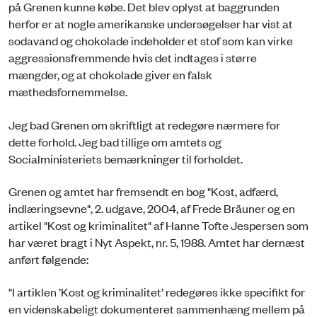
på Grenen kunne købe. Det blev oplyst at baggrunden
herfor er at nogle amerikanske undersøgelser har vist at
sodavand og chokolade indeholder et stof som kan virke
aggressionsfremmende hvis det indtages i større
mængder, og at chokolade giver en falsk
mæthedsfornemmelse.
Jeg bad Grenen om skriftligt at redegøre nærmere for
dette forhold. Jeg bad tillige om amtets og
Socialministeriets bemærkninger til forholdet.
Grenen og amtet har fremsendt en bog "Kost, adfærd,
indlæringsevne", 2. udgave, 2004, af Frede Bräuner og en
artikel "Kost og kriminalitet" af Hanne Tofte Jespersen som
har været bragt i Nyt Aspekt, nr. 5, 1988. Amtet har dernæst
anført følgende:
"I artiklen ’Kost og kriminalitet’ redegøres ikke specifikt for
en videnskabeligt dokumenteret sammenhæng mellem på