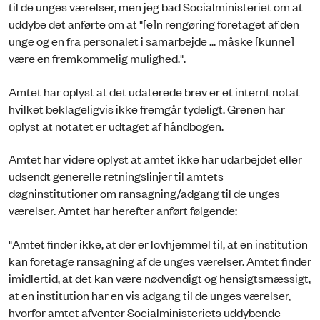
til de unges værelser, men jeg bad Socialministeriet om at
uddybe det anførte om at "[e]n rengøring foretaget af den
unge og en fra personalet i samarbejde ... måske [kunne]
være en fremkommelig mulighed.".
Amtet har oplyst at det udaterede brev er et internt notat
hvilket beklageligvis ikke fremgår tydeligt. Grenen har
oplyst at notatet er udtaget af håndbogen.
Amtet har videre oplyst at amtet ikke har udarbejdet eller
udsendt generelle retningslinjer til amtets
døgninstitutioner om ransagning/adgang til de unges
værelser. Amtet har herefter anført følgende:
"Amtet finder ikke, at der er lovhjemmel til, at en institution
kan foretage ransagning af de unges værelser. Amtet finder
imidlertid, at det kan være nødvendigt og hensigtsmæssigt,
at en institution har en vis adgang til de unges værelser,
hvorfor amtet afventer Socialministeriets uddybende