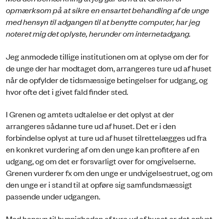
opmærksom på at sikre en ensartet behandling af de unge
med hensyn til adgangen til at benytte computer, har jeg
noteret mig det oplyste, herunder om internetadgang.
Jeg anmodede tillige institutionen om at oplyse om der for
de unge der har modtaget dom, arrangeres ture ud af huset
når de opfylder de tidsmæssige betingelser for udgang, og
hvor ofte det i givet fald finder sted.
I Grenen og amtets udtalelse er det oplyst at der
arrangeres sådanne ture ud af huset. Det er i den
forbindelse oplyst at ture ud af huset tilrettelægges ud fra
en konkret vurdering af om den unge kan profitere af en
udgang, og om det er forsvarligt over for omgivelserne.
Grenen vurderer fx om den unge er undvigelsestruet, og om
den unge er i stand til at opføre sig samfundsmæssigt
passende under udgangen.
Med hensyn til hyppigheden af ture ud af huset er det oplyst