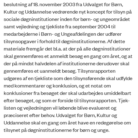
beslutning af 18. november 2003 fra Udvalget for Børn,
Kultur og Uddannelse vedrørende nyt koncept for tilsyn på
sociale døgninstitutioner inden for børn- og ungeområdet
samt vejledning og tjekliste fra september 2004 til
medarbejderne i Børn- og Ungeafdelingen der udfører
tilsynsopgaver i forhold til døgninstitutionerne. Af dette
materiale fremgår det bl.a. at der på alle døgninstitutioner
skal gennemføres et anmeldt besøg en gang om året, og at
der på mindst halvdelen af institutionerne derudover skal
gennemføres et uanmeldt besøg. Tilsynsrapporten
udgøres af en tjekliste som den tilsynsførende skal udfylde
med kommentarer og konklusion, og et notat om
konklusioner fra besøget der skal udarbejdes umiddelbart
efter besøget, og som er forside til tilsynsrapporten. Tjek-
listen og vejledningen vil løbende blive evalueret og
præciseret efter behov. Udvalget for Børn, Kultur og
Uddannelse skal en gang om året have en redegørelse om
tilsynet på døgninstitutionerne for børn og unge.