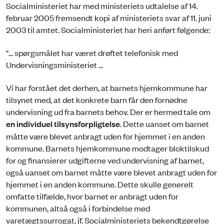
Socialministeriet har med ministeriets udtalelse af 14.
februar 2005 fremsendt kopi af ministeriets svar af 11. juni
2003 til amtet. Socialministeriet har heri anført følgende:
"... spørgsmålet har været drøftet telefonisk med
Undervisningsministeriet ...
Vi har forstået det derhen, at barnets hjemkommune har
tilsynet med, at det konkrete barn får den fornødne
undervisning ud fra barnets behov. Der er hermed tale om
en
individuel tilsynsforpligtelse
. Dette uanset om barnet
måtte være blevet anbragt uden for hjemmet i en anden
kommune. Barnets hjemkommune modtager bloktilskud
for og finansierer udgifterne ved undervisning af barnet,
også uanset om barnet måtte være blevet anbragt uden for
hjemmet i en anden kommune. Dette skulle generelt
omfatte tilfælde, hvor barnet er anbragt uden for
kommunen, altså også i forbindelse med
varetægtssurrogat, jf. Socialministeriets bekendtgørelse