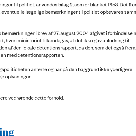
ger til politiet, anvendes bilag 2, som er blanket P153. Det fr
 at eventuelle lægelige bemærkninger til politiet opbevares s
ts bemærkninger i brev af 27. august 2004 afgivet i forbindelse
hvori ministeriet tilkendegav, at det ikke gav anledning til
n af den lokale detentionsrapport, da den, som det også fremg
mmen med detentionsrapporten.
Rigspolitichefen anførte og har på den baggrund ikke yderligere
e oplysninger.
mere vedrørende dette forhold.
ing