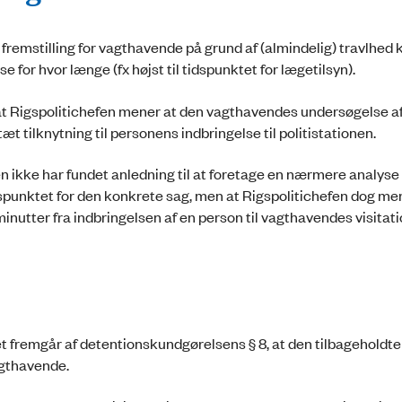
remstilling for vagthavende på grund af (almindelig) travlhed 
 for hvor længe (fx højst til tidspunktet for lægetilsyn).
st at Rigspolitichefen mener at den vagthavendes undersøgelse a
 tilknytning til personens indbringelse til politistationen.
en ikke har fundet anledning til at foretage en nærmere analyse 
dspunktet for den konkrete sag, men at Rigspolitichefen dog me
utter fra indbringelsen af en person til vagthavendes visitati
et fremgår af detentionskundgørelsens § 8, at den tilbageholdte
agthavende.