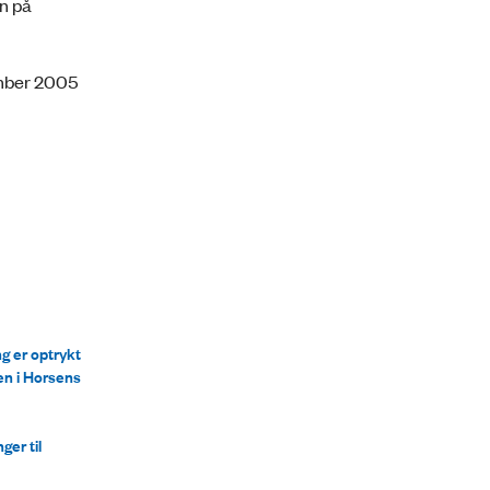
n på
ember 2005
g er optrykt
en i Horsens
ger til