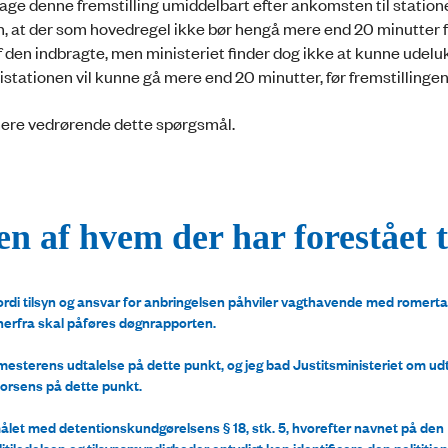
retage denne fremstilling umiddelbart efter ankomsten til station
en, at der som hovedregel ikke bør hengå mere end 20 minutter 
f den indbragte, men ministeriet finder dog ikke at kunne udeluk
tistationen vil kunne gå mere end 20 minutter, før fremstillingen
 mere vedrørende dette spørgsmål.
n af hvem der har forestået t
 fordi tilsyn og ansvar for anbringelsen påhviler vagthavende med romertal
 herfra skal påføres døgnrapporten.
esterens udtalelse på dette punkt, og jeg bad Justitsministeriet om udt
Horsens på dette punkt.
ormålet med detentionskundgørelsens § 18, stk. 5, hvorefter navnet på den
politiledelsen og tilsynsmyndigheder entydigt kan identificere den politit