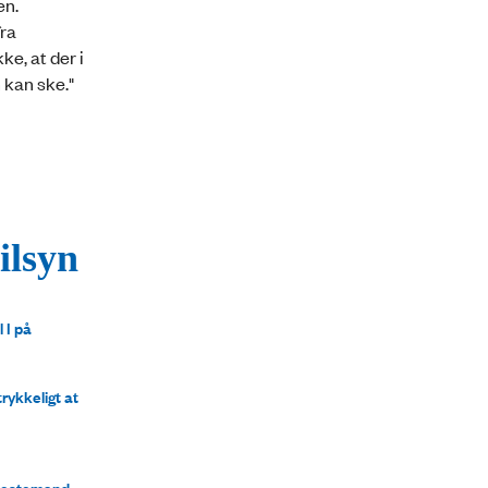
en.
fra
ke, at der i
 kan ske."
ilsyn
 I på
rykkeligt at
jenestemand