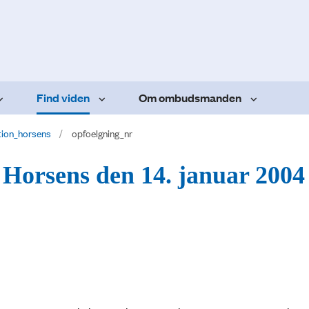
Find viden
Om ombudsmanden
tion_horsens
opfoelgning_nr
i Horsens den 14. januar 2004 