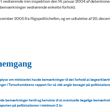
 vedrørende min inspektion den 14. januar 2004 af detentione
m bemærkninger vedrørende enkelte forhold.
 december 2005 fra Rigspolitichefen, og en udtalelse af 20. dec
nnemgang
plyse om ministeriet havde bemærkninger til det forhold at lægeerklærin
ger i Torturkomitéens rapport for så vidt angår besøget på politistation
avde bemærkninger hertil og henviste til at eventuelle lægelige bemærknin
porten på politistationen i minimum 2 år.