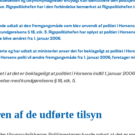
e. Rigspolitichefen har i den forbindelse bemærket at Rigspolitichefen t
nde udtalt at den fremgangsmåde som blev anvendt af politiet i Horsens,
ndgørelsens § 18, stk. 5. Rigspolitichefen har oplyst at politiet i Horsen
e blive ændret fra 1. januar 2006.
ørte og har udtalt at ministeriet anser det for beklageligt at politiet i Ho
orsens politi vil ændre fremgangsmåde fra 1. januar 2006, foretager min
i at det er beklageligt at politiet i Horsens indtil 1. januar 200
se med kundgørelsens § 18, stk. 5.
n af de udførte tilsyn
nder tilsynsrubrikkerne. Politimesteren havde oplyst at det er m