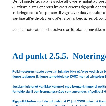
Det vil imidlertid i praksis ikke altid være muligt at fo
Justitsministeriet finder imidlertid som Rigspolitichef
indbringelsen af en person til vagthavendes visitation a
særlige tilfælde på grund af et stort arbejdspres på poli
Jeg har noteret mig det oplyste og foretager mig ikke
Ad punkt 2.5.5. Noteringe
Politimesteren havde oplyst at initialer ikke påføres ved tilsyn
tjenesteplanen, jf. tjenestemeddelelse 10/87, men at afvigelser
Justitsministeriet var ikke kommet med bemærkninger til politim
forholde sig til den fremgangsmåde som anvendes af politiet i 
Rigspolitichefen har i sin udtalelse af 17. juni 2005 oplyst at f
polititjenestemand der har udført tilsynet, skal anføres, er at 