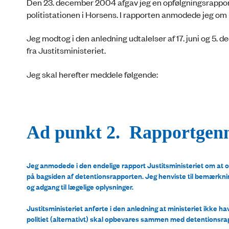
Den 23. december 2004 afgav jeg en opfølgningsrapport
politistationen i Horsens. I rapporten anmodede jeg o
Jeg modtog i den anledning udtalelser af 17. juni og 5.
fra Justitsministeriet.
Jeg skal herefter meddele følgende:
Ad punkt 2. Rapportge
Jeg anmodede i den endelige rapport Justitsministeriet om at o
på bagsiden af detentionsrapporten. Jeg henviste til bemærknin
og adgang til lægelige oplysninger.
Justitsministeriet anførte i den anledning at ministeriet ikke h
politiet (alternativt) skal opbevares sammen med detentionsrap