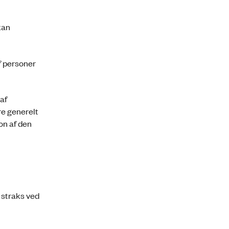
kan
f personer
af
re generelt
on af den
 straks ved