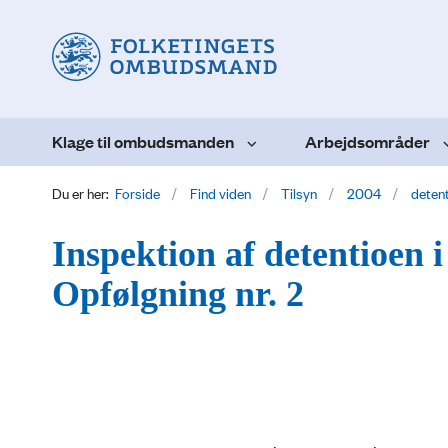
Klage til ombudsmanden
Arbejdsområder
Du er her:
Forside
Find viden
Tilsyn
2004
deten
Inspektion af detentioen 
Opfølgning nr. 2