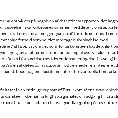
klæring optrykkes på bagsiden af detentionsrapporten idet læg
tionskundgørelsen skal opbevares sammen med detentionsrapporte
 nævnt i forlængelse af min gengivelse af Torturkomitéens bem
smæssige forhold som politiet modtager i forbindelse med
e jeg at få oplyst om det som Torturkomitéen havde anført om 
sninger, gav Justitsministeriet anledning til overvejelser med 
r afgivet i forbindelse med detentionsanbringelse, (navnlig) hv
å bagsiden af detentionsrapporten, og dermed er en integreret d
ette punkt, beder jeg om Justitsministeriets eventuelle bemærkn
af citatet i den endelige rapport af Torturkomitéens svar i anled
urkomitéen ikke har forfulgt spørgsmålet om adgang til fortrol
rmere (men kun i relation til tvangsindlæggelse på psykiatris