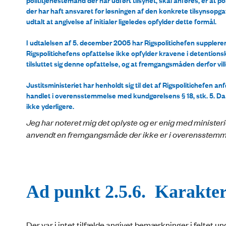
der har haft ansvaret for løsningen af den konkrete tilsynsopgav
udtalt at angivelse af initialer ligeledes opfylder dette formål.
I udtalelsen af 5. december 2005 har Rigspolitichefen supplere
Rigspolitichefens opfattelse ikke opfylder kravene i detentionsku
tilsluttet sig denne opfattelse, og at fremgangsmåden derfor vill
Justitsministeriet har henholdt sig til det af Rigspolitichefen anf
handlet i overensstemmelse med kundgørelsens § 18, stk. 5. Da H
ikke yderligere.
Jeg har noteret mig det oplyste og er enig med ministeriet 
anvendt en fremgangsmåde der ikke er i overensstemmel
Ad punkt 2.5.6. Karaktere
Der var i intet tilfælde angivet bemærkninger i feltet u