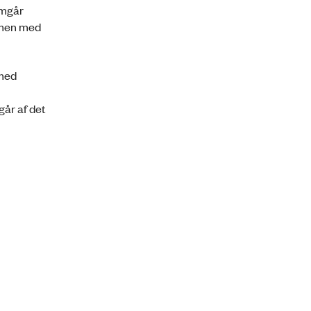
emgår
ammen med
 med
år af det