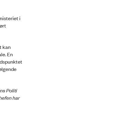
nisteriet i
ørt
rt kan
le. En
tidspunktet
følgende
ns Politi
hefen har