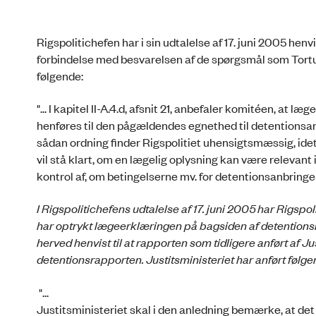
Rigspolitichefen har i sin udtalelse af 17. juni 2005 henvi
forbindelse med besvarelsen af de spørgsmål som Tortur
følgende:
"... I kapitel II-A.4.d, afsnit 21, anbefaler komitéen, at
henføres til den pågældendes egnethed til detentionsan
sådan ordning finder Rigspolitiet uhensigtsmæssig, idet
vil stå klart, om en lægelig oplysning kan være relevant
kontrol af, om betingelserne mv. for detentionsanbringels
I Rigspolitichefens udtalelse af 17. juni 2005 har Rigspol
har optrykt lægeerklæringen på bagsiden af detentionsr
herved henvist til at rapporten som tidligere anført af 
detentionsrapporten.
Justitsministeriet har anført følge
"...
Justitsministeriet skal i den anledning bemærke, at det