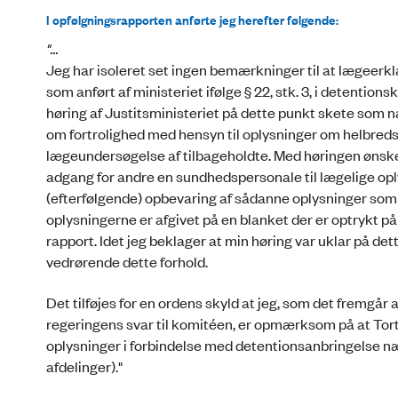
I opfølgningsrapporten anførte jeg herefter følgende:
"...
Jeg har isoleret set ingen bemærkninger til at lægeer
som anført af ministeriet ifølge § 22, stk. 3, i deten
høring af Justitsministeriet på dette punkt skete som
om fortrolighed med hensyn til oplysninger om helbred
lægeundersøgelse af tilbageholdte. Med høringen ønsked
adgang for andre en sundhedspersonale til lægelige oply
(efterfølgende) opbevaring af sådanne oplysninger som e
oplysningerne er afgivet på en blanket der er optrykt p
rapport. Idet jeg beklager at min høring var uklar på d
vedrørende dette forhold.
Det tilføjes for en ordens skyld at jeg, som det fremgår 
regeringens svar til komitéen, er opmærksom på at Tort
oplysninger i forbindelse med detentionsanbringelse næ
afdelinger)."