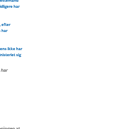
idligere har
 efter
s har
rsens ikke har
isteriet sig
6 har
eningen at