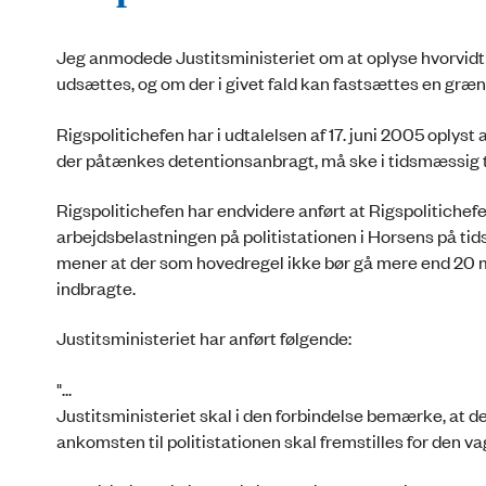
Jeg anmodede Justitsministeriet om at oplyse hvorvidt f
udsættes, og om der i givet fald kan fastsættes en grænse
Rigspolitichefen har i udtalelsen af 17. juni 2005 oply
der påtænkes detentionsanbragt, må ske i tidsmæssig tæt
Rigspolitichefen har endvidere anført at Rigspolitichef
arbejdsbelastningen på politistationen i Horsens på ti
mener at der som hovedregel ikke bør gå mere end 20 min
indbragte.
Justitsministeriet har anført følgende:
"...
Justitsministeriet skal i den forbindelse bemærke, at d
ankomsten til politistationen skal fremstilles for den v