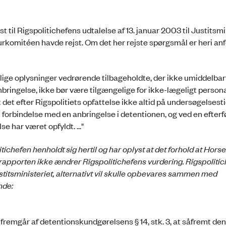
st til Rigspolitichefens udtalelse af 13. januar 2003 til Justitsmi
komitéen havde rejst. Om det her rejste spørgsmål er heri anf
 lægelige oplysninger vedrørende tilbageholdte, der ikke umiddelba
bringelse, ikke bør være tilgængelige for ikke-lægeligt persona
 det efter Rigspolitiets opfattelse ikke altid på undersøgelses
 i forbindelse med en anbringelse i detentionen, og ved en efter
e har været opfyldt. ..."
itichefen henholdt sig hertil og har oplyst at det forhold at Horse
apporten ikke ændrer Rigspolitichefens vurdering. Rigspolitic
Justitsministeriet, alternativt vil skulle opbevares sammen med
nde:
 fremgår af detentionskundgørelsens § 14, stk. 3, at såfremt den