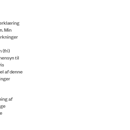
eerklæring
n. Min
ærkninger
(fri)
hensyn til
is
el af denne
inger
ning af
ige
ke