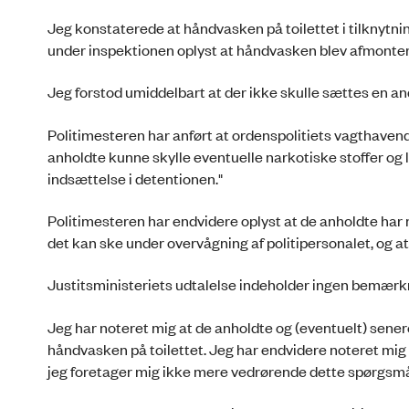
Jeg konstaterede at håndvasken på toilettet i tilknytnin
under inspektionen oplyst at håndvasken blev afmonter
Jeg forstod umiddelbart at der ikke skulle sættes en 
Politimesteren har anført at ordenspolitiets vagthavende
anholdte kunne skylle eventuelle narkotiske stoffer og l
indsættelse i detentionen."
Politimesteren har endvidere oplyst at de anholdte har
det kan ske under overvågning af politipersonalet, og a
Justitsministeriets udtalelse indeholder ingen bemærkn
Jeg har noteret mig at de anholdte og (eventuelt) sen
håndvasken på toilettet. Jeg har endvidere noteret mig 
jeg foretager mig ikke mere vedrørende dette spørgsmå