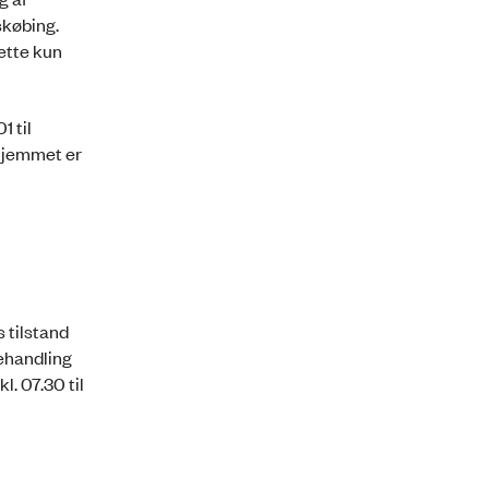
skøbing.
dette kun
1 til
 hjemmet er
s tilstand
behandling
. 07.30 til