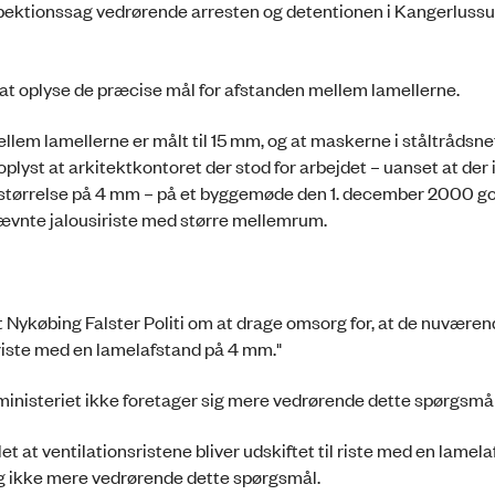
inspektionssag vedrørende arresten og detentionen i Kangerluss
 at oplyse de præcise mål for afstanden mellem lamellerne.
ellem lamellerne er målt til 15 mm, og at maskerne i ståltrådsne
oplyst at arkitektkontoret der stod for arbejdet – uanset at der 
ulstørrelse på 4 mm – på et byggemøde den 1. december 2000 g
 nævnte jalousiriste med større mellemrum.
t Nykøbing Falster Politi om at drage omsorg for, at de nuvære
sriste med en lamelafstand på 4 mm."
t ministeriet ikke foretager sig mere vedrørende dette spørgsmål
let at ventilationsristene bliver udskiftet til riste med en lamel
mig ikke mere vedrørende dette spørgsmål.