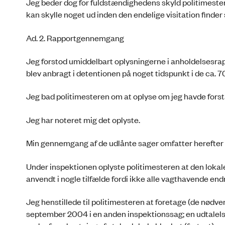
Jeg beder dog for fuldstændighedens skyld politimester
kan skylle noget ud inden den endelige visitation finder 
Ad. 2. Rapportgennemgang
Jeg forstod umiddelbart oplysningerne i anholdelsesrap
blev anbragt i detentionen på noget tidspunkt i de ca. 7
Jeg bad politimesteren om at oplyse om jeg havde forst
Jeg har noteret mig det oplyste.
Min gennemgang af de udlånte sager omfatter herefter d
Under inspektionen oplyste politimesteren at den lokale
anvendt i nogle tilfælde fordi ikke alle vagthavende end
Jeg henstillede til politimesteren at foretage (de nødven
september 2004 i en anden inspektionssag; en udtalelse s