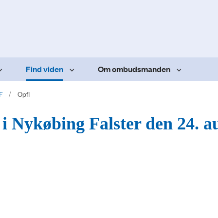
Find viden
Om ombudsmanden
F
Opfl
 i Nykøbing Falster den 24. a