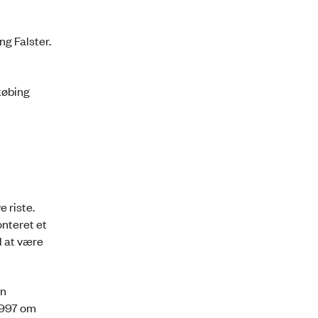
g Falster.
købing
e riste.
onteret et
l at være
en
 1997 om