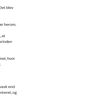
Det blev
er herom.
, at
forinden
met, hvor
.
dvask end
nteret, og