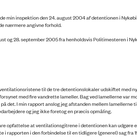
de min inspektion den 24. august 2004 af detentionen i Nykøbin
de nærmere angivne forhold.
ugust og 28. september 2005 fra henholdsvis Politimesteren i Ny
entilationsristene til de tre detentionslokaler udskiftet med ny
forsynet med fire vandrette lameller. Bag ved lamellerne var m
å det. I min rapport anslog jeg afstanden mellem lamellerne ti
arbejdere og jeg ikke foretog en præcis opmåling.
e opfattelse at ventilationsgitrene i detentionen kan udgøre 
i rapporten i den forbindelse til en tidligere (generel) sag fra