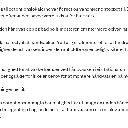
g til detentionslokalerne var fjernet og vandrørene stoppet til. 
et efter at den havde været udsat for hærværk.
anden håndvask op og bad politimesteren om nærmere oplysning
 har oplyst at håndvasken "rettelig er afmonteret for at hindre
ignende ud i vasken, inden den anholdte var endeligt visiteret 
 mulighed for at vaske hænder ved håndvasken i visitationsrum
t der også derfor ikke er behov for at montere håndvasken på ny
inger hertil.
ere detentionsanbragte har mulighed for at bruge en anden hån
den egentlige begrundelse for at håndvasken i sin tid blev afmo
l.