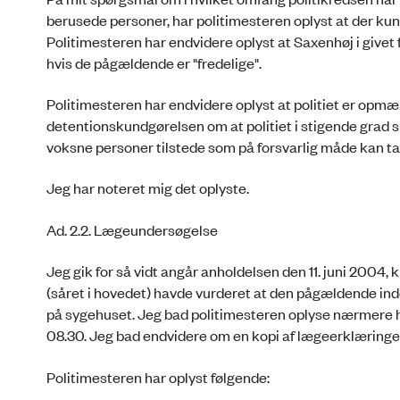
berusede personer, har politimesteren oplyst at der kun
Politimesteren har endvidere oplyst at Saxenhøj i givet f
hvis de pågældende er "fredelige".
Politimesteren har endvidere oplyst at politiet er opmærk
detentionskundgørelsen om at politiet i stigende grad s
voksne personer tilstede som på forsvarlig måde kan t
Jeg har noteret mig det oplyste.
Ad. 2.2. Lægeundersøgelse
Jeg gik for så vidt angår anholdelsen den 11. juni 2004, 
(såret i hovedet) havde vurderet at den pågældende ind
på sygehuset. Jeg bad politimesteren oplyse nærmere he
08.30. Jeg bad endvidere om en kopi af lægeerklæringen
Politimesteren har oplyst følgende: