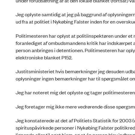
under forudsætning af at den lokale blanket (fortsat) var
Jeg oplyste samtidig at jeg på baggrund af oplysninger
ud fra at politiet i Nykøbing Falster inden for en overs
Politimesteren har oplyst at politiinspektøren under 
foranlediget af ombudsmandens kritik har indskærpet at 
person anbringes i detentionen. Politimesteren har opl
elektroniske blanket P152.
Justitsministeriet hvis bemærkninger jeg desuden udbad
oplysninger ingen bemærkninger har til spørgsmålet om 
Jeg har noteret mig det oplyste og tager politimesteren
Jeg foretager mig ikke mere vedrørende disse spørgsm
Jeg konstaterede at det af Politiets Statistik for 2003 (
spirituspåvirkede personer i Nykøbing Falster politikreds
lignende eller til eget hjem, og at én person blev indbra