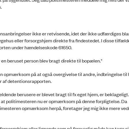
.
onsanbringelser ikke er retvisende, idet der ikke udfærdiges bla
gehus eller forsorgshjem direkte fra findestedet. I disse tilfæl
orten under hændelseskode 61650.
or en beruset person blev bragt direkte til bopælen."
en opmærksom på at også overgivelse til andre, indbringelse til 
år af detentionsrapporten.
ldende berusere er blevet bragt til fx eget hjem, er beklageligt
e at politimesteren nu er opmærksom på denne forpligtelse. Da
olitimesteren opmærksom herpå, foretager jeg mig ikke mere ve
forsorgshjem eller lignende som på forsvarlig måde kan tage si