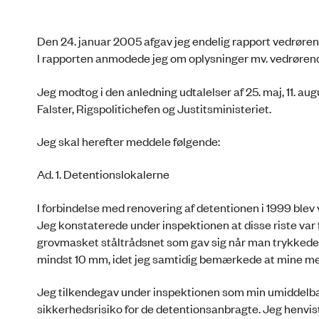
Den 24. januar 2005 afgav jeg endelig rapport vedrøren
I rapporten anmodede jeg om oplysninger mv. vedrøren
Jeg modtog i den anledning udtalelser af 25. maj, 11. a
Falster, Rigspolitichefen og Justitsministeriet.
Jeg skal herefter meddele følgende:
Ad. 1. Detentionslokalerne
I forbindelse med renovering af detentionen i 1999 blev v
Jeg konstaterede under inspektionen at disse riste var 
grovmasket ståltrådsnet som gav sig når man trykkede p
mindst 10 mm, idet jeg samtidig bemærkede at mine med
Jeg tilkendegav under inspektionen som min umiddelbar
sikkerhedsrisiko for de detentionsanbragte. Jeg henviste 