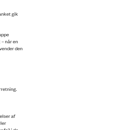
anket gik
ruppe
 – når en
nvender den
rretning.
elser af
ller
 fejl i de