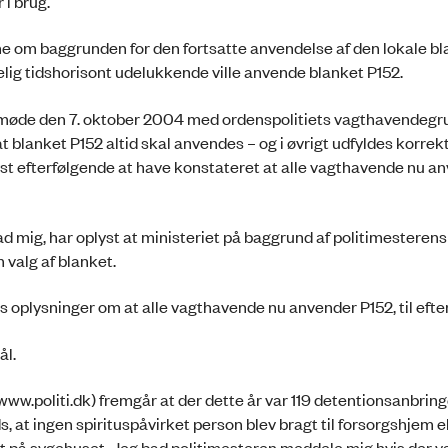
 i brug.
ne om baggrunden for den fortsatte anvendelse af den lokale bl
kuelig tidshorisont udelukkende ville anvende blanket P152.
et møde den 7. oktober 2004 med ordenspolitiets vagthavendeg
blanket P152 altid skal anvendes – og i øvrigt udfyldes korrekt
yst efterfølgende at have konstateret at alle vagthavende nu a
 mig, har oplyst at ministeriet på baggrund af politimesterens
valg af blanket.
s oplysninger om at alle vagthavende nu anvender P152, til efte
ål.
www.politi.dk) fremgår at der dette år var 119 detentionsanbring
, at ingen spirituspåvirket person blev bragt til forsorgshjem e
gt på sygehuset. Jeg bad politimesteren meddele mig hvis der var