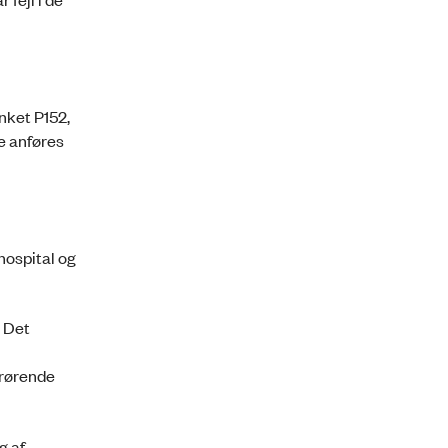
nket P152,
de anføres
hospital og
. Det
drørende
g af