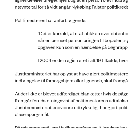
nævnte tal for så vidt angår Nykøbing Falster politikreds
Politimesteren har anført følgende:
"Det er korrekt, at statistikken over detenti
når en beruset person bringes til bopælen, sy
opgaven kun som en hændelse på døgnrapp
I 2004 er der registreret i alt 19 tilfælde, hv
Justitsministeriet har oplyst at have gjort politimester
indbringelse til forsorgshjem eller lignende, skal fremg
At der ikke er blevet udfærdiget blanketter hvis de pågæ
fremgår forudsætningsvist af politimesterens udtalels
Justitsministeriet endvidere udtrykkeligt har gjort p
disse spørgsmål.
På mit spørgsmål om i hvilket omfang politikredsen har 