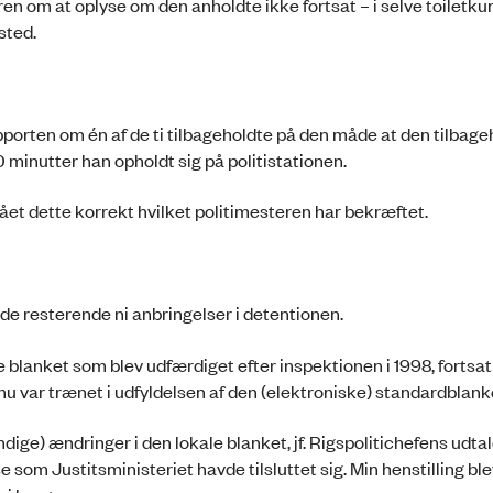
en om at oplyse om den anholdte ikke fortsat – i selve toilet
sted.
porten om én af de ti tilbageholdte på den måde at den tilbage
0 minutter han opholdt sig på politistationen.
ået dette korrekt hvilket politimesteren har bekræftet.
e resterende ni anbringelser i detentionen.
 blanket som blev udfærdiget efter inspektionen i 1998, fortsat
nu var trænet i udfyldelsen af den (elektroniske) standardblanke
dige) ændringer i den lokale blanket, jf. Rigspolitichefens udtal
om Justitsministeriet havde tilsluttet sig. Min henstilling ble