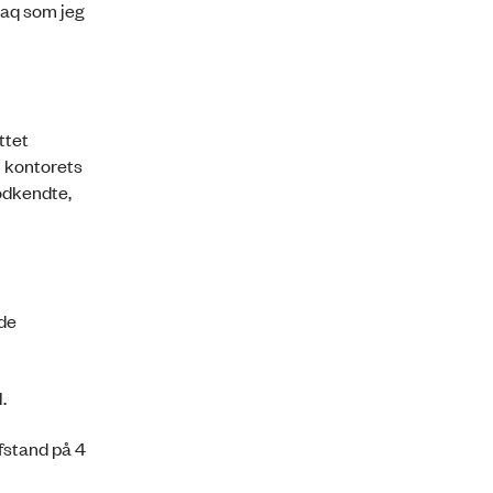
uaq som jeg
ttet
i kontorets
odkendte,
nde
.
afstand på 4