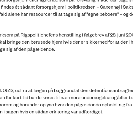
 findes ét sådant forsorgshjem i politikredsen – Saxenhøj i Sak
ald alene har ressourcer til at tage sig af "egne beboere" – og 
som på Rigspolitichefens henstilling i følgebrev af 28. juni 200
kal bringe den berusede hjem hvis der er sikkerhed for at der i
age sig af den pågældende.
kl. 05.13, ud fra at lægen på baggrund af den detentionsanbragte
en for kort tid burde køres til nærmere undersøgelse og/eller 
rom og herunder oplyse hvor den pågældende opholdt sig fra kl
 i sagen hvis en sådan erklæring var udfærdiget.