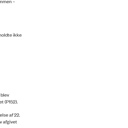
kummen –
holdte ikke
 blev
t (P152).
else af 22.
v afgivet