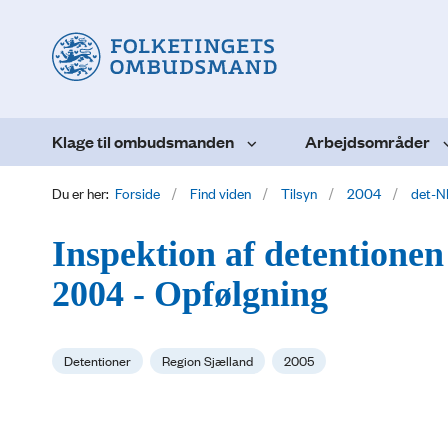
Klage til ombudsmanden
Arbejdsområder
Du er her:
Forside
Find viden
Tilsyn
2004
det-N
Inspektion af detentionen
2004 - Opfølgning
Detentioner
Region Sjælland
2005