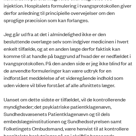
injektion. Hospitalets formulering i tvangsprotokollen giver
derfor anledning til principielle overvejelser om den
sproglige præcision som kan forlanges.
Jeg går ud fra at det i almindelighed ikke er den
besluttende overlæge selv som indgiver medicinen i hvert
enkelt tilfælde, og at en anden læge derfor faktisk kan
komme til at handle på baggrund af hvad der er nedfældet i
tvangsprotokollen. På den anden side er jeg ikke blind for at
de anvendte formuleringer kan være udtryk for en
indforstået meddelelse af et videregående indhold som
uden videre vil blive forstået af alle afsnittets læger.
Uanset om dette sidste er tilfældet, vil de kontrollerende
myndigheder; det psykiatriske patientklagenævn,
Sundhedsvæsenets Patientklagenævn og til dels
embedslægeinstitutionen og Sundhedsstyrelsen samt
Folketingets Ombudsmand, være henvist til at kontrollere
hospitalets beslutninger på en i skriftlig henseende