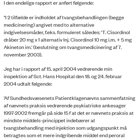
I den endelige rapport er anført følgende:
"I 2 tilfælde er indholdet af tvangsbehandlingen (begge
medicinering) angivet med to alternative
indgivelsesmåder, f.eks. formuleret således: ’T. Cisordinol
dråber 20 mg x 1 alternativ Inj. Cisordinol 10 mg i.m. + 5 mg
Akineton im.’ (beslutning om tvangsmedicinering af 7.
november 2003).
Jeg har i rapport af 15. april 2004 vedrørende min
inspektion af Sct. Hans Hospital den 18. og 24. februar
2004 udtalt følgende:
’Af Sundhedsvæsenets Patientklagenævns sammenfatning
af nævnets praksis vedrørende psykiatriske ankesager
1997-2002 fremgår på side 15 f at det er nævnets praksis at
mindste middels-princippet indebærer at
tvangsbehandling med injektion som udgangspunkt må
betragtes som et mere indgribende middel end peroral