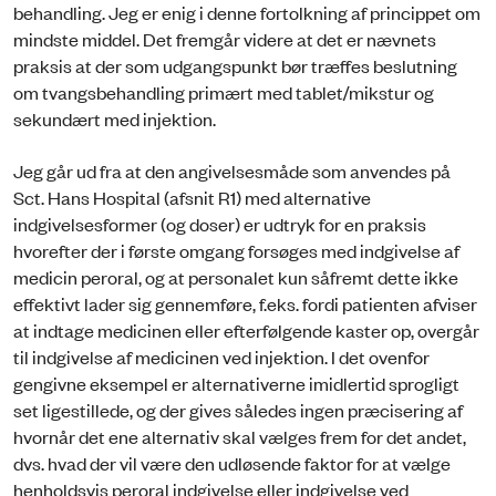
behandling. Jeg er enig i denne fortolkning af princippet om
mindste middel. Det fremgår videre at det er nævnets
praksis at der som udgangspunkt bør træffes beslutning
om tvangsbehandling primært med tablet/mikstur og
sekundært med injektion.
Jeg går ud fra at den angivelsesmåde som anvendes på
Sct. Hans Hospital (afsnit R1) med alternative
indgivelsesformer (og doser) er udtryk for en praksis
hvorefter der i første omgang forsøges med indgivelse af
medicin peroral, og at personalet kun såfremt dette ikke
effektivt lader sig gennemføre, f.eks. fordi patienten afviser
at indtage medicinen eller efterfølgende kaster op, overgår
til indgivelse af medicinen ved injektion. I det ovenfor
gengivne eksempel er alternativerne imidlertid sprogligt
set ligestillede, og der gives således ingen præcisering af
hvornår det ene alternativ skal vælges frem for det andet,
dvs. hvad der vil være den udløsende faktor for at vælge
henholdsvis peroral indgivelse eller indgivelse ved