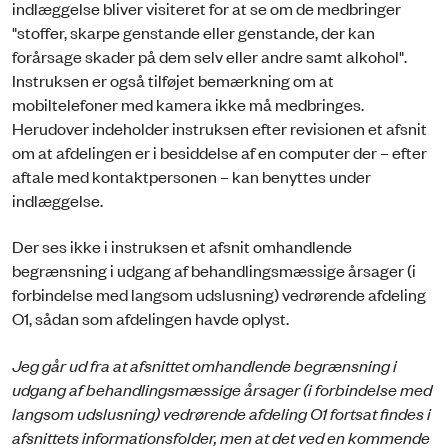
indlæggelse bliver visiteret for at se om de medbringer
"stoffer, skarpe genstande eller genstande, der kan
forårsage skader på dem selv eller andre samt alkohol".
Instruksen er også tilføjet bemærkning om at
mobiltelefoner med kamera ikke må medbringes.
Herudover indeholder instruksen efter revisionen et afsnit
om at afdelingen er i besiddelse af en computer der – efter
aftale med kontaktpersonen – kan benyttes under
indlæggelse.
Der ses ikke i instruksen et afsnit omhandlende
begrænsning i udgang af behandlingsmæssige årsager (i
forbindelse med langsom udslusning) vedrørende afdeling
O1, sådan som afdelingen havde oplyst.
Jeg går ud fra at afsnittet omhandlende begrænsning i
udgang af behandlingsmæssige årsager (i forbindelse med
langsom udslusning) vedrørende afdeling O1 fortsat findes i
afsnittets informationsfolder, men at det ved en kommende