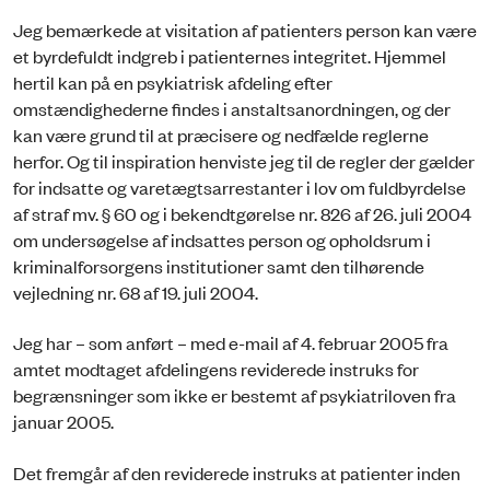
Jeg bemærkede at visitation af patienters person kan være
et byrdefuldt indgreb i patienternes integritet. Hjemmel
hertil kan på en psykiatrisk afdeling efter
omstændighederne findes i anstaltsanordningen, og der
kan være grund til at præcisere og nedfælde reglerne
herfor. Og til inspiration henviste jeg til de regler der gælder
for indsatte og varetægtsarrestanter i lov om fuldbyrdelse
af straf mv. § 60 og i bekendtgørelse nr. 826 af 26. juli 2004
om undersøgelse af indsattes person og opholdsrum i
kriminalforsorgens institutioner samt den tilhørende
vejledning nr. 68 af 19. juli 2004.
Jeg har – som anført – med e-mail af 4. februar 2005 fra
amtet modtaget afdelingens reviderede instruks for
begrænsninger som ikke er bestemt af psykiatriloven fra
januar 2005.
Det fremgår af den reviderede instruks at patienter inden