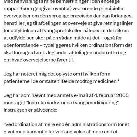
Med henvisning til mine bemærkninger i den endelige
rapport (som gengivet ovenfor) vedrørende principielle
overvejelser om den sproglige præcision der kan forlanges,
henstiller jeg til afdelingen at overveje at give retningslinjer
for udfyldelsen af tvangsprotokollen således at det sikres
at udfyldelsen sker på en sådan måde at det – også for
udenforstående – tydeliggøres hvilken ordinationsform det
skal forsøges først. Jeg beder afdelingen underrette mig
om hvad overvejelserne fører til.
Jeg har noteret mig det oplyste om i hvilken form
patienterne i de omtalte tilfælde modtog medicinen."
Jeg har som nævnt med amtets e-mail af 4. februar 2005
modtaget "Instruks vedrørende tvangsmedicinering".
Instruksen er sålydende:
"Ved ordination af mere end én administrationsform for et
givet medikament eller ved angivelse af mere end et