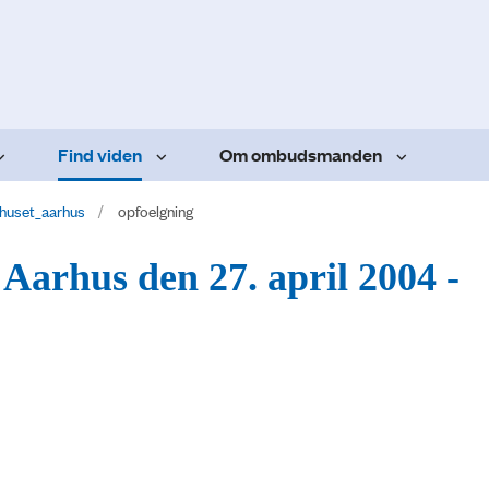
Find viden
Om ombudsmanden
huset_aarhus
opfoelgning
Aarhus den 27. april 2004 -