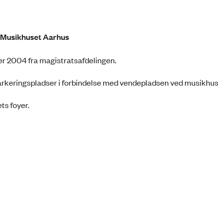
i Musikhuset Aarhus
er 2004 fra magistratsafdelingen.
pparkeringspladser i forbindelse med vendepladsen ved musikhus
ts foyer.