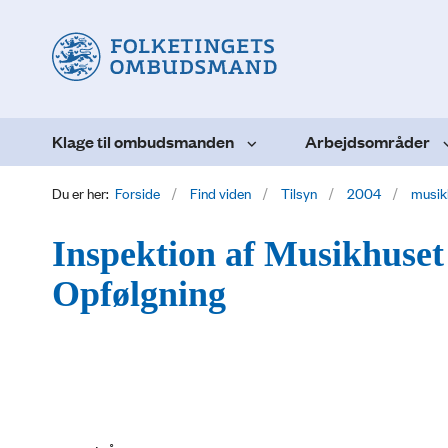
Klage til ombudsmanden
Arbejdsområder
Du er her:
Forside
Find viden
Tilsyn
2004
musik
Inspektion af Musikhuset 
Opfølgning