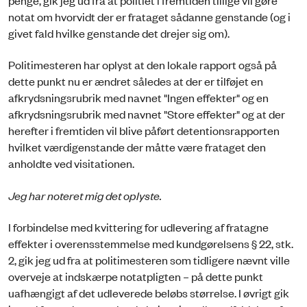
penge, gik jeg ud fra at politiet i fremtiden tillige vil gøre
notat om hvorvidt der er frataget sådanne genstande (og i
givet fald hvilke genstande det drejer sig om).
Politimesteren har oplyst at den lokale rapport også på
dette punkt nu er ændret således at der er tilføjet en
afkrydsningsrubrik med navnet "Ingen effekter" og en
afkrydsningsrubrik med navnet "Store effekter" og at der
herefter i fremtiden vil blive påført detentionsrapporten
hvilket værdigenstande der måtte være frataget den
anholdte ved visitationen.
Jeg har noteret mig det oplyste.
I forbindelse med kvittering for udlevering af fratagne
effekter i overensstemmelse med kundgørelsens § 22, stk.
2, gik jeg ud fra at politimesteren som tidligere nævnt ville
overveje at indskærpe notatpligten – på dette punkt
uafhængigt af det udleverede beløbs størrelse. I øvrigt gik