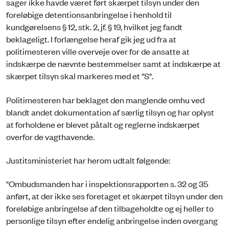
sager ikke havde været ført skærpet tilsyn under den
foreløbige detentionsanbringelse i henhold til
kundgørelsens § 12, stk. 2, jf. § 19, hvilket jeg fandt
beklageligt. I forlængelse heraf gik jeg ud fra at
politimesteren ville overveje over for de ansatte at
indskærpe de nævnte bestemmelser samt at indskærpe at
skærpet tilsyn skal markeres med et "S".
Politimesteren har beklaget den manglende omhu ved
blandt andet dokumentation af særlig tilsyn og har oplyst
at forholdene er blevet påtalt og reglerne indskærpet
overfor de vagthavende.
Justitsministeriet har herom udtalt følgende:
"Ombudsmanden har i inspektionsrapporten s. 32 og 35
anført, at der ikke ses foretaget et skærpet tilsyn under den
foreløbige anbringelse af den tilbageholdte og ej heller to
personlige tilsyn efter endelig anbringelse inden overgang