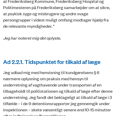
at Frederiksberg Kommune, Frederiksberg Hospital og
Politimesteren på Frederiksberg samarbejder om at sikre,
at psykisk syge og misbrugere og andre svage
persongrupper i videst muligt omfang modtager hjælp fra
de relevante myndigheder. "
Jeg har noteret mig det oplyste.
Ad 2.2.1. Tidspunktet for tilkald af læge
Jeg udbad mig med henvisning til kundgørelsens § 6
nærmere oplysning om praksis med hensyn til
underretning af vagthavende under transporten af en
tilbageholdt til politistationen og tilkald af læge efter denne
underretning. Jeg fandt det beklageligt at tilkald af læge i 3
tilfælde – i de 9 detentionsrapporter jeg gennemgik under
inspektionen – skete væsentligt senere end 10-15 minutter
efter indbringelsen/fremstillingen.