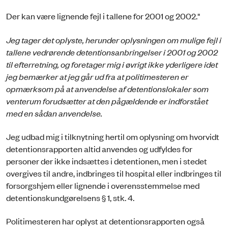
Der kan være lignende fejl i tallene for 2001 og 2002."
Jeg tager det oplyste, herunder oplysningen om mulige fejl i
tallene vedrørende detentionsanbringelser i 2001 og 2002
til efterretning, og foretager mig i øvrigt ikke yderligere idet
jeg bemærker at jeg går ud fra at politimesteren er
opmærksom på at anvendelse af detentionslokaler som
venterum forudsætter at den pågældende er indforstået
med en sådan anvendelse.
Jeg udbad mig i tilknytning hertil om oplysning om hvorvidt
detentionsrapporten altid anvendes og udfyldes for
personer der ikke indsættes i detentionen, men i stedet
overgives til andre, indbringes til hospital eller indbringes til
forsorgshjem eller lignende i overensstemmelse med
detentionskundgørelsens § 1, stk. 4.
Politimesteren har oplyst at detentionsrapporten også