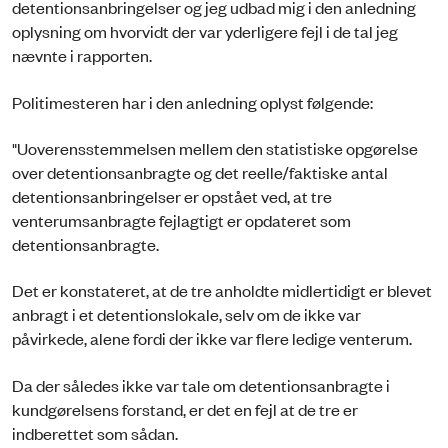
detentionsanbringelser og jeg udbad mig i den anledning
oplysning om hvorvidt der var yderligere fejl i de tal jeg
nævnte i rapporten.
Politimesteren har i den anledning oplyst følgende:
"Uoverensstemmelsen mellem den statistiske opgørelse
over detentionsanbragte og det reelle/faktiske antal
detentionsanbringelser er opstået ved, at tre
venterumsanbragte fejlagtigt er opdateret som
detentionsanbragte.
Det er konstateret, at de tre anholdte midlertidigt er blevet
anbragt i et detentionslokale, selv om de ikke var
påvirkede, alene fordi der ikke var flere ledige venterum.
Da der således ikke var tale om detentionsanbragte i
kundgørelsens forstand, er det en fejl at de tre er
indberettet som sådan.