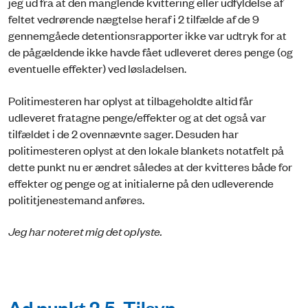
jeg ud fra at den manglende kvittering eller udfyldelse af
feltet vedrørende nægtelse heraf i 2 tilfælde af de 9
gennemgåede detentionsrapporter ikke var udtryk for at
de pågældende ikke havde fået udleveret deres penge (og
eventuelle effekter) ved løsladelsen.
Politimesteren har oplyst at tilbageholdte altid får
udleveret fratagne penge/effekter og at det også var
tilfældet i de 2 ovennævnte sager. Desuden har
politimesteren oplyst at den lokale blankets notatfelt på
dette punkt nu er ændret således at der kvitteres både for
effekter og penge og at initialerne på den udleverende
polititjenestemand anføres.
Jeg har noteret mig det oplyste.
Ad punkt 2.5. Tilsyn