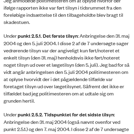
Jeg anmodede politimesteren om at oplyse hvorfor der
ifølge rapporten ikke var ført tilsyn i tidsrummet fra den
foreløbige indsættelse til den tilbageholdte blev bragt til
skadestuen.
Under
punkt 2.5.1. Det første tilsyn
: Anbringelse den 31. maj
2004 og den 5. juli 2004. I disse 2 af de 7 undersøgte sager
vedrørende tilsyn var der angiveligt kun ført/noteret et
enkelt tilsyn (den 31. maj) henholdsvis ikke ført/noteret
noget tilsyn ud over et lægetilsyn (den 5. juli). Jeg bad for så
vidt angår anbringelsen den 5. juli 2004 politimesteren om
at oplyse hvorvidt der i det pågældende tilfælde var
foretaget tilsyn ud over lægetilsynet. Såfremt det ikke er
tilfældet bad jeg politimesteren om at udtale sig om
grunden hertil.
Under
punkt 2.5.2. Tidspunktet for det sidste tilsyn
:
Anbringelse den 31. maj 2004 (også nævnt ovenfor ved
punkt 2.5.1.) og den 7. maj 2004. I disse 2 af de 7 undersøgte