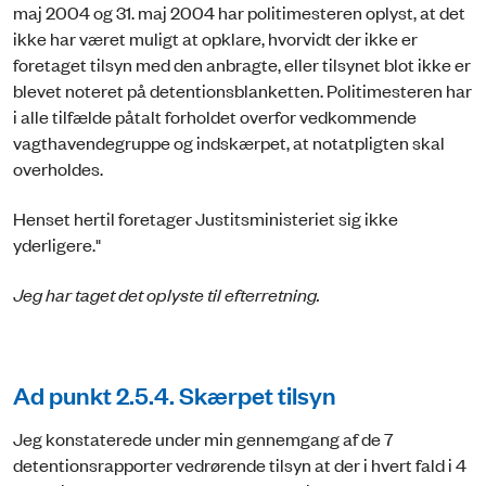
maj 2004 og 31. maj 2004 har politimesteren oplyst, at det
ikke har været muligt at opklare, hvorvidt der ikke er
foretaget tilsyn med den anbragte, eller tilsynet blot ikke er
blevet noteret på detentionsblanketten. Politimesteren har
i alle tilfælde påtalt forholdet overfor vedkommende
vagthavendegruppe og indskærpet, at notatpligten skal
overholdes.
Henset hertil foretager Justitsministeriet sig ikke
yderligere."
Jeg har taget det oplyste til efterretning.
Ad punkt 2.5.4. Skærpet tilsyn
Jeg konstaterede under min gennemgang af de 7
detentionsrapporter vedrørende tilsyn at der i hvert fald i 4