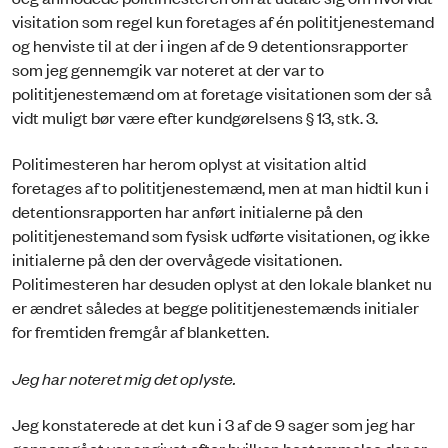
visitation som regel kun foretages af én polititjenestemand
og henviste til at der i ingen af de 9 detentionsrapporter
som jeg gennemgik var noteret at der var to
polititjenestemænd om at foretage visitationen som der så
vidt muligt bør være efter kundgørelsens § 13, stk. 3.
Politimesteren har herom oplyst at visitation altid
foretages af to polititjenestemænd, men at man hidtil kun i
detentionsrapporten har anført initialerne på den
polititjenestemand som fysisk udførte visitationen, og ikke
initialerne på den der overvågede visitationen.
Politimesteren har desuden oplyst at den lokale blanket nu
er ændret således at begge polititjenestemænds initialer
for fremtiden fremgår af blanketten.
Jeg har noteret mig det oplyste.
Jeg konstaterede at det kun i 3 af de 9 sager som jeg har