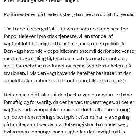
Politimesteren på Frederiksberg har herom udtalt følgende:
"Da Frederiksbergs Politi fungerer som uddannelsessted
for politielever i praktisk tjeneste, vil en stor del af
vagtholdet til stadighed bestå af ganske unge politifolk.
Den vagthavende vicepolitikommissær vil derfor ofte vente
med at tage stilling til, hvad der skal ske med en anholdt,
indtil han selv har modtaget og besigtiget den anholdte på
stationen. Hvis den vagthavende herefter beslutter, at den
anholdte skal anbringes i detentionen, tilkaldes en læge.
Det er min opfattelse, at den beskrevne procedure er både
fornuftig og forsvarlig, da det herved understreges, at det er
vagthavende vicepolitikommissær der træffer beslutning
om detentionsanbringelse, typisk efter at han via søgning
på familie, samboende mv. i folkeregistret har undersøgt,
hvilke andre anbringelsesmuligheder, der i øvrigt måtte