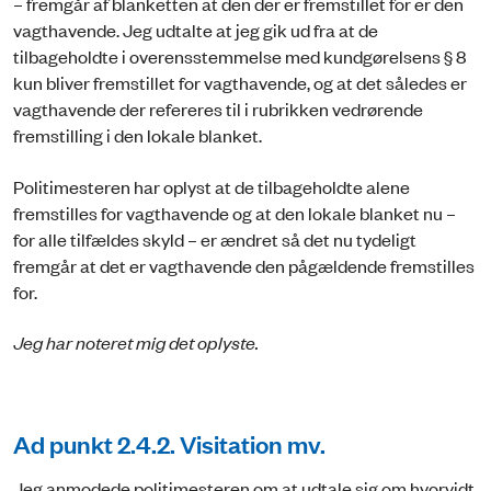
– fremgår af blanketten at den der er fremstillet for er den
vagthavende. Jeg udtalte at jeg gik ud fra at de
tilbageholdte i overensstemmelse med kundgørelsens § 8
kun bliver fremstillet for vagthavende, og at det således er
vagthavende der refereres til i rubrikken vedrørende
fremstilling i den lokale blanket.
Politimesteren har oplyst at de tilbageholdte alene
fremstilles for vagthavende og at den lokale blanket nu –
for alle tilfældes skyld – er ændret så det nu tydeligt
fremgår at det er vagthavende den pågældende fremstilles
for.
Jeg har noteret mig det oplyste.
Ad punkt 2.4.2. Visitation mv.
Jeg anmodede politimesteren om at udtale sig om hvorvidt