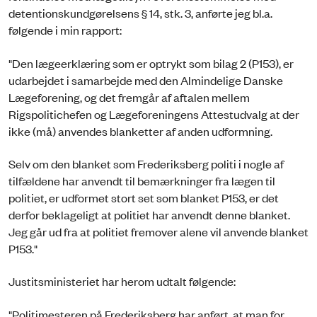
detentionskundgørelsens § 14, stk. 3, anførte jeg bl.a.
følgende i min rapport:
"Den lægeerklæring som er optrykt som bilag 2 (P153), er
udarbejdet i samarbejde med den Almindelige Danske
Lægeforening, og det fremgår af aftalen mellem
Rigspolitichefen og Lægeforeningens Attestudvalg at der
ikke (må) anvendes blanketter af anden udformning.
Selv om den blanket som Frederiksberg politi i nogle af
tilfældene har anvendt til bemærkninger fra lægen til
politiet, er udformet stort set som blanket P153, er det
derfor beklageligt at politiet har anvendt denne blanket.
Jeg går ud fra at politiet fremover alene vil anvende blanket
P153."
Justitsministeriet har herom udtalt følgende:
"Politimesteren på Frederiksberg har anført, at man for