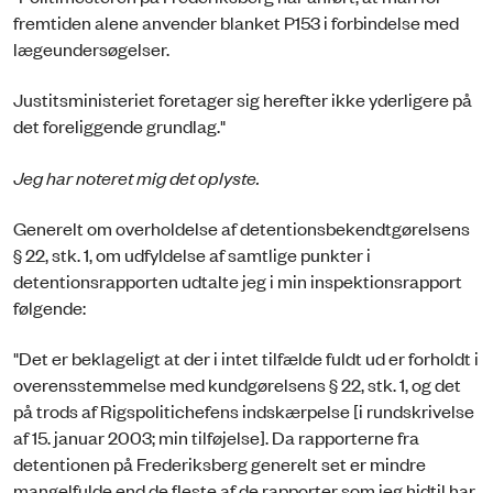
fremtiden alene anvender blanket P153 i forbindelse med
lægeundersøgelser.
Justitsministeriet foretager sig herefter ikke yderligere på
det foreliggende grundlag."
Jeg har noteret mig det oplyste.
Generelt om overholdelse af detentionsbekendtgørelsens
§ 22, stk. 1, om udfyldelse af samtlige punkter i
detentionsrapporten udtalte jeg i min inspektionsrapport
følgende:
"Det er beklageligt at der i intet tilfælde fuldt ud er forholdt i
overensstemmelse med kundgørelsens § 22, stk. 1, og det
på trods af Rigspolitichefens indskærpelse [i rundskrivelse
af 15. januar 2003; min tilføjelse]. Da rapporterne fra
detentionen på Frederiksberg generelt set er mindre
mangelfulde end de fleste af de rapporter som jeg hidtil har