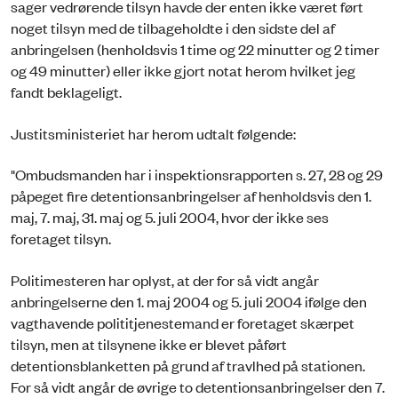
sager vedrørende tilsyn havde der enten ikke været ført
noget tilsyn med de tilbageholdte i den sidste del af
anbringelsen (henholdsvis 1 time og 22 minutter og 2 timer
og 49 minutter) eller ikke gjort notat herom hvilket jeg
fandt beklageligt.
Justitsministeriet har herom udtalt følgende:
"Ombudsmanden har i inspektionsrapporten s. 27, 28 og 29
påpeget fire detentionsanbringelser af henholdsvis den 1.
maj, 7. maj, 31. maj og 5. juli 2004, hvor der ikke ses
foretaget tilsyn.
Politimesteren har oplyst, at der for så vidt angår
anbringelserne den 1. maj 2004 og 5. juli 2004 ifølge den
vagthavende polititjenestemand er foretaget skærpet
tilsyn, men at tilsynene ikke er blevet påført
detentionsblanketten på grund af travlhed på stationen.
For så vidt angår de øvrige to detentionsanbringelser den 7.