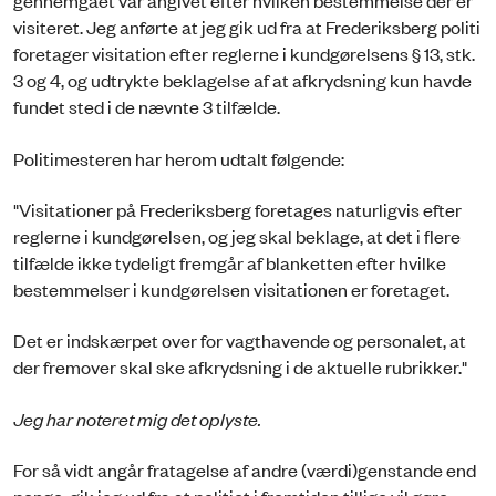
gennemgået var angivet efter hvilken bestemmelse der er
visiteret. Jeg anførte at jeg gik ud fra at Frederiksberg politi
foretager visitation efter reglerne i kundgørelsens § 13, stk.
3 og 4, og udtrykte beklagelse af at afkrydsning kun havde
fundet sted i de nævnte 3 tilfælde.
Politimesteren har herom udtalt følgende:
"Visitationer på Frederiksberg foretages naturligvis efter
reglerne i kundgørelsen, og jeg skal beklage, at det i flere
tilfælde ikke tydeligt fremgår af blanketten efter hvilke
bestemmelser i kundgørelsen visitationen er foretaget.
Det er indskærpet over for vagthavende og personalet, at
der fremover skal ske afkrydsning i de aktuelle rubrikker."
Jeg har noteret mig det oplyste.
For så vidt angår fratagelse af andre (værdi)genstande end