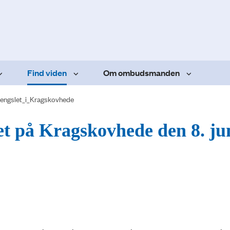
Find viden
Om ombudsmanden
aengslet_i_Kragskovhede
et på Kragskovhede den 8. ju