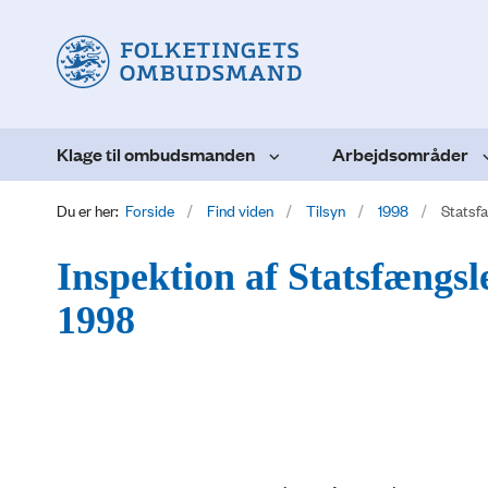
Klage til ombudsmanden
Arbejdsområder
Du er her:
Forside
Find viden
Tilsyn
1998
Statsf
Inspektion af Statsfængsl
1998