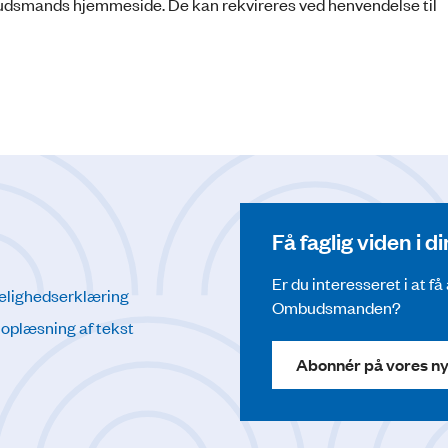
budsmands hjemmeside. De kan rekvireres ved henvendelse til
Få faglig viden i 
Er du interesseret i at f
elighedserklæring
Ombudsmanden?
l oplæsning af tekst
Abonnér på vores n