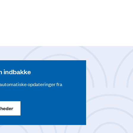
din indbakke
å automatiske opdateringer fra
yheder