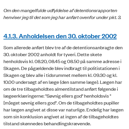
Om den mangelfulde udfyldelse af detentionsrapporten
henviser jeg til det som jeg har anført ovenfor under pkt. 3.
4.1.3. Anholdelsen den 30. oktober 2002
Som allerede anført blev tre af de detentionsanbragte den
30. oktober 2002 anholdt for tyveri. Dette skete
henholdsvis kl. 08.20, 08.45 og 08.50 på samme adresse i
Skagen. De pågældende blev indbragt til politistationen i
Skagen og blev alle i tidsrummet mellem kl. 09.30 og kl.
10.00 undersøgt af en læge (den samme læge). Lægen har
om de tre tilbageholdtes almentilstand anført følgende i
lægeerklæringerne: "Søvnig ellers god" henholdsvis "
[m]eget søvnig ellers god". Om de tilbageholdtes pupiller
har lægen angivet at disse var naturlige. Endelig har lægen
som sin konklusion angivet at ingen af de tilbageholdtes
tilstand skønnedes behandlingskrævende.