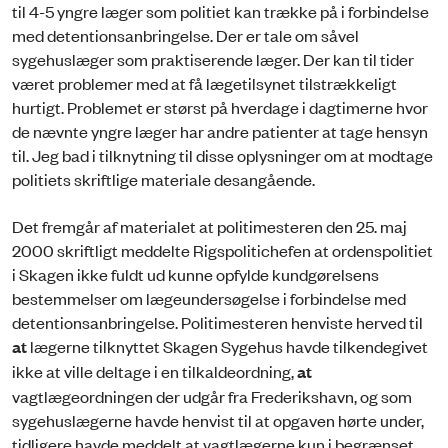
til 4-5 yngre læger som politiet kan trække på i forbindelse
med detentionsanbringelse. Der er tale om såvel
sygehuslæger som praktiserende læger. Der kan til tider
været problemer med at få lægetilsynet tilstrækkeligt
hurtigt. Problemet er størst på hverdage i dagtimerne hvor
de nævnte yngre læger har andre patienter at tage hensyn
til. Jeg bad i tilknytning til disse oplysninger om at modtage
politiets skriftlige materiale desangående.
Det fremgår af materialet at politimesteren den 25. maj
2000 skriftligt meddelte Rigspolitichefen at ordenspolitiet
i Skagen ikke fuldt ud kunne opfylde kundgørelsens
bestemmelser om lægeundersøgelse i forbindelse med
detentionsanbringelse. Politimesteren henviste herved til
at
lægerne tilknyttet Skagen Sygehus havde tilkendegivet
ikke at ville deltage i en tilkaldeordning,
at
vagtlægeordningen der udgår fra Frederikshavn, og som
sygehuslægerne havde henvist til at opgaven hørte under,
tidligere havde meddelt at vagtlægerne kun i begrænset