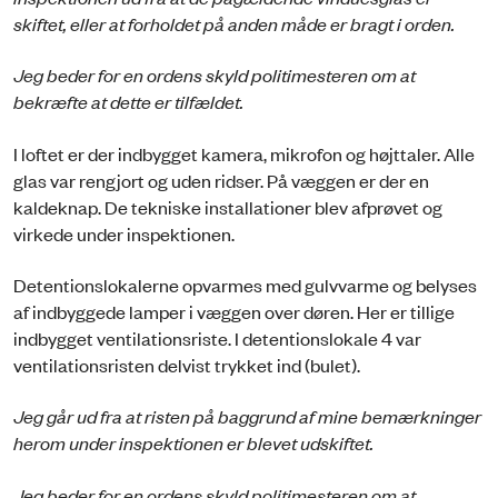
skiftet, eller at forholdet på anden måde er bragt i orden.
Jeg beder for en ordens skyld politimesteren om at
bekræfte at dette er tilfældet.
I loftet er der indbygget kamera, mikrofon og højttaler. Alle
glas var rengjort og uden ridser. På væggen er der en
kaldeknap. De tekniske installationer blev afprøvet og
virkede under inspektionen.
Detentionslokalerne opvarmes med gulvvarme og belyses
af indbyggede lamper i væggen over døren. Her er tillige
indbygget ventilationsriste. I detentionslokale 4 var
ventilationsristen delvist trykket ind (bulet).
Jeg går ud fra at risten på baggrund af mine bemærkninger
herom under inspektionen er blevet udskiftet.
Jeg beder for en ordens skyld politimesteren om at