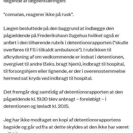
følgende af lægeerklæringen:
"comatøs, reagerer ikke på rusk".
Lægen besluttede på den baggrund at indlægge den
pågældende på Frederikshavn Sygehus hvilket også er
anført i den tilhørende rubrik i detentionsrapporten ("skulle
overføres til FS i tilkaldt ambulance"). I rubrikken til
afkrydsning af om vedkommende er indsat i detentionen,
overgivet til andre (f.eks. bragt hjem), indbragt til hospital,
til forsorgshjem eller lignende, er der i overensstemmelse
hermed sat kryds ved indbragt til hospital.
Det fremgår dog samtidig af detentionsrapporten at den
pågældende kl. 19.30 blev anbragt – foreløbigt – i
detentionen og løsladt kl. 20.15.
Jeg har ikke modtaget en kopi af detentionsrapportens
bagside og går ud fra at dette skyldes at den ikke har været