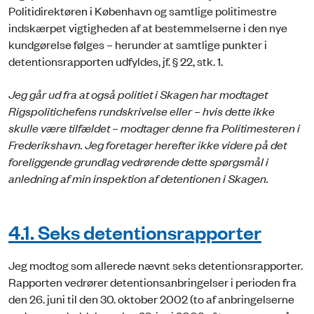
Politidirektøren i København og samtlige politimestre
indskærpet vigtigheden af at bestemmelserne i den nye
kundgørelse følges – her­under at samtlige punkter i
detentionsrapporten udfyldes, jf. § 22, stk. 1.
Jeg går ud fra at også politiet i Skagen har modtaget
Rigspolitichefens rundskrivelse eller – hvis dette ikke
skulle være tilfældet – modtager denne fra Politimesteren i
Frederikshavn. Jeg foretager herefter ikke videre på det
foreliggende grundlag vedrørende dette spørgsmål i
anledning af min inspektion af detentionen i Skagen.
4.1. Seks detentionsrapporter
Jeg modtog som allerede nævnt seks detentionsrapporter.
Rapporten vedrører detentionsanbringelser i perioden fra
den 26. juni til den 30. oktober 2002 (to af anbringelserne