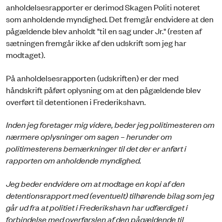
anholdelsesrapporter er derimod Skagen Politi noteret
som anholdende myndighed. Det fremgår endvidere at den
pågældende blev anholdt "til en sag under Jr." (resten af
sætningen fremgår ikke af den udskrift som jeg har
modtaget).
På anholdelsesrapporten (udskriften) er der med
håndskrift påført oplysning om at den pågældende blev
overført til detentionen i Frederikshavn.
Inden jeg foretager mig videre, beder jeg politimesteren om
nærmere oplysninger om sagen – herunder om
politimesterens bemærkninger til det der er anført i
rapporten om anholdende myndighed.
Jeg beder endvidere om at modtage en kopi af den
detentionsrapport med (eventuelt) tilhørende bilag som jeg
går ud fra at politiet i Frederikshavn har udfærdiget i
forbindelse med overførslen af den pågældende til