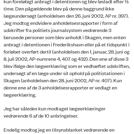
kun foreløbigt anbragt i detentionen og blev løsladt efter ½
time. Den pågældende blev på denne baggrund ikke
lægeundersøgt (anholdelsen den 26. juni 2002, AP nr. 397).
Jeg modtog endvidere anholdelsesrapporter i form af
udskrifter fra politiets journalsystem vedrørende 3
berusede personer som blev anholdt i Skagen, men enten
anbragt i detentionen i Frederikshavn eller på et tidspunkt i
forløbet overført dertil (anholdelsen den 1. januar, 28. juni og
8. juli 2002, AP-numrene 4, 407 og 432). Den ene af disse 3
blev ifølge den lægeerklæring som er vedhæftet udskriften,
undersøgt af en læge under sit ophold på politistationen i
Skagen (anholdelsen den 28. juni 2002, AP nr. 407). Kun
denne ene af de 3 anholdelsesrapporter er vedlagt en
lægeerklæring.
Jeg har således kun modtaget lægeerklæringer
vedrørende 6 af de 10 anbringelser.
Endelig modtog jeg en tilsynsblanket vedrørende en