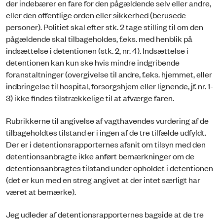
der indebærer en fare for den pågældende selv eller andre,
eller den offentlige orden eller sikkerhed (berusede
personer). Politiet skal efter stk. 2 tage stilling til om den
pågældende skal tilbageholdes, f.eks. med henblik på
indsættelse i detentionen (stk. 2, nr. 4). Indsættelse i
detentionen kan kun ske hvis mindre indgribende
foranstaltninger (overgivelse til andre, f.eks. hjemmet, eller
indbringelse til hospital, forsorgshjem eller lignende, jf. nr. 1-
3) ikke findes tilstrækkelige til at afværge faren.
Rubrikkerne til angivelse af vagthavendes vurdering af de
tilbageholdtes tilstand er i ingen af de tre tilfælde udfyldt.
Der er i detentionsrapporternes afsnit om tilsyn med den
detentionsanbragte ikke anført bemærkninger om de
detentionsanbragtes tilstand under opholdet i detentionen
(det er kun med en streg angivet at der intet særligt har
været at bemærke).
Jeg udleder af detentionsrapporternes bagside at de tre