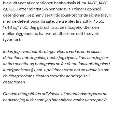
blev udtaget af detentionen henholdsvis kl. ca. 14.30, 14.30
og 16.00 efter mindst 5½ henholdsvis 7 timers ophold i
detentionen. Jeg henviser til tidspunktet for de sidste tilsyn
med de detentionsanbragte. De tre blev løsladt kl. 15.55,
17.40 og 17.50. Jeg går ud fra at de tilbageholdte i den
mellemliggende tid har været afhørt om de(t) nævnte
tyveri(er).
Inden jeg eventuelt foretager videre vedrørende disse
detentionsanbringelser, be­der jeg i lyset af det som jeg har
anført ovenfor og betingelserne for detentionsan­bringelse i
kundgørelsens § 1, stk. 1, politimesteren om en udtalelse om
de tilbageholdtes tilstand forud for anbringelse i
detentionen.
Om den mangelfulde udfyldelse af detentionsrapporterne
henviser jeg til det som jeg har anført ovenfor under pkt. 3.