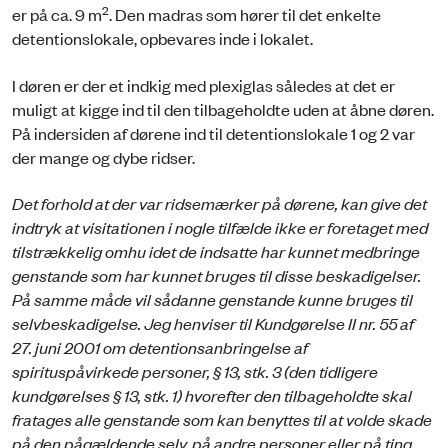
2
er på ca. 9 m
. Den madras som hører til det enkelte
detentionslokale, opbevares inde i lokalet.
I døren er der et indkig med plexiglas således at det er
muligt at kigge ind til den tilbageholdte uden at åbne døren.
På indersiden af dørene ind til detentionslokale 1 og 2 var
der mange og dybe ridser.
Det forhold at der var ridsemærker på dørene, kan give det
indtryk at visitationen i nogle tilfælde ikke er foretaget med
tilstrækkelig omhu idet de indsatte har kunnet medbringe
genstande som har kunnet bruges til disse beskadigelser.
På samme måde vil sådanne genstande kunne bruges til
selv­beskadigelse. Jeg henviser til Kundgørelse II nr. 55 af
27. juni 2001 om detentionsanbringelse af
spirituspåvirkede personer, § 13, stk. 3 (den tidligere
kundgørelses § 13, stk. 1) hvorefter den tilba­geholdte skal
fratages alle genstande som kan benyttes til at volde skade
på den pågældende selv, på andre personer eller på ting.