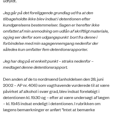
udfyldt.
Jeg går på det foreliggende grundlag ud fra at den
tilbageholdte ikke blev indsat i detentionen efter
kundgørelsens bestemmelser. Sagen er herefter ikke
omfattet af min anmodning om udlån af skriftligt materiale,
og jeg ser derfor som udgangspunkt bort fra denne i
forbindelse med min sagsgennemgang nedenfor der
således kun omfatter fem detentionsrapporter.
Jeg har dog på et enkelt punkt – straks nedenfor –
medtaget denne detentionsrapport.
Den anden af de to nordmænd (anholdelsen den 28. juni
2002 – AP nr. 406) som vagthavende vurderede til at være
påvirket af alkohol i svær grad, blev indsat foreløbigt i
detentionen kl. 19.30 og – efter at være undersøgt af lægen
– kl. 19.45 indsat endeligt i detentionen. I rubrikken om
lægens bemærkninger er anført "Intet at bemærke