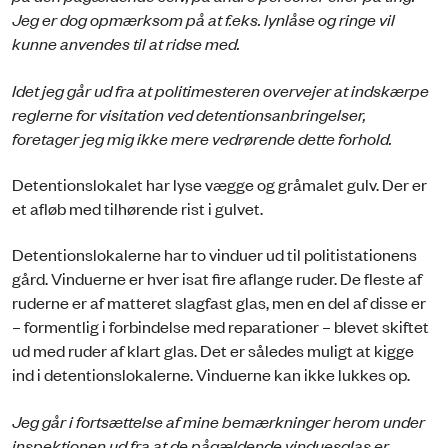
Jeg er dog opmærksom på at f.eks. lynlåse og ringe vil
kunne an­vendes til at ridse med.
Idet jeg går ud fra at politimesteren overvejer at indskærpe
reglerne for visitation ved detentionsanbringelser,
foretager jeg mig ikke mere vedrørende dette forhold.
Detentionslokalet har lyse vægge og gråmalet gulv. Der er
et afløb med tilhørende rist i gulvet.
Detentionslokalerne har to vinduer ud til politistationens
gård. Vinduerne er hver isat fire aflange ruder. De fleste af
ruderne er af matteret slagfast glas, men en del af disse er
– formentlig i forbindelse med reparationer – blevet skiftet
ud med ruder af klart glas. Det er således muligt at kigge
ind i detentionslokalerne. Vinduerne kan ikke lukkes op.
Jeg går i fortsættelse af mine bemærkninger herom under
inspektionen ud fra at de pågældende vinduesglas er