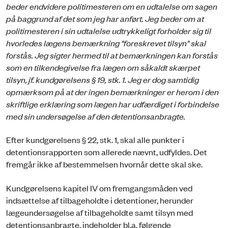
beder endvidere politimesteren om en udtalelse om sagen
på baggrund af det som jeg har anført. Jeg beder om at
politimesteren i sin udtalelse udtrykkeligt forholder sig til
hvorledes lægens bemærkning "foreskrevet tilsyn" skal
forstås. Jeg sigter hermed til at bemærkningen kan forstås
som en tilkendegivelse fra lægen om såkaldt skærpet
tilsyn, jf. kundgørelsens § 19, stk. 1. Jeg er dog samtidig
opmærksom på at der ingen bemærkninger er herom i den
skriftlige erklæring som lægen har udfærdiget i forbindelse
med sin undersøgelse af den detentionsanbragte.
Efter kundgørelsens § 22, stk. 1, skal alle punkter i
detentionsrapporten som allerede nævnt, udfyldes. Det
fremgår ikke af bestemmelsen hvornår dette skal ske.
Kundgørelsens kapitel IV om fremgangsmåden ved
indsættelse af tilbageholdte i detentioner, herunder
lægeundersøgelse af tilbageholdte samt tilsyn med
detentionsanbragte, indeholder bl.a. følgende