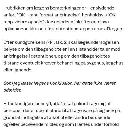
I rubrikken om lægens bemærkninger er – enslydende –
anført "OK – mht. fortsat anbringelse", henholdsvis "OK –
mhp. videre ophold". Jeg udleder af skriften at disse
oplysninger ikke er tilført detentionsrapporterne af lægen.
Efter kundgørelsens § 14, stk. 2, skal lægeundersøgelsen
belyse om den tilbageholdte er i en tilstand der taler mod
anbringelse i detentionen, og om den tilbageholdtes
tilstand eventuelt kræver behandling på sygehus, lægehus
eller lignende.
Som jeg læser lægens konklusion, har dette ikke været
tilfældet.
Efter kundgørelsens § 1, stk. 1, skal politiet tage sig af
personer der er ude af stand til at tage vare på sig selv på
grund af indtagelse af alkohol eller andre beru­sende
og/eller bedøvende midler, og som træffes under forhold