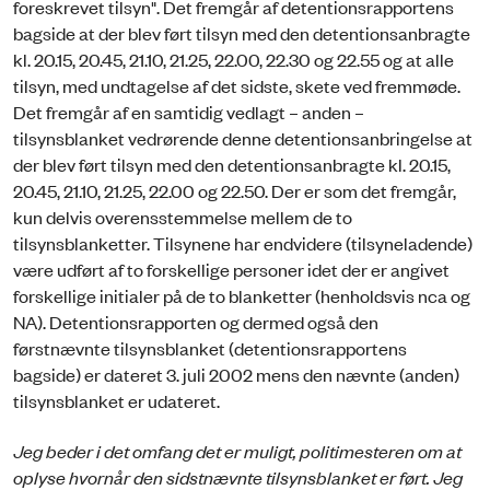
foreskrevet tilsyn". Det fremgår af detentionsrapportens
bagside at der blev ført tilsyn med den detentionsanbragte
kl. 20.15, 20.45, 21.10, 21.25, 22.00, 22.30 og 22.55 og at alle
tilsyn, med undtagelse af det sidste, skete ved fremmøde.
Det fremgår af en samtidig vedlagt – anden –
tilsynsblanket vedrørende denne detentionsanbringelse at
der blev ført tilsyn med den detentionsanbragte kl. 20.15,
20.45, 21.10, 21.25, 22.00 og 22.50. Der er som det fremgår,
kun delvis overensstemmelse mellem de to
tilsynsblanketter. Tilsynene har endvidere (tilsyneladende)
være udført af to forskellige personer idet der er angivet
forskellige initialer på de to blanketter (henholdsvis nca og
NA). Detentionsrapporten og dermed også den
førstnævnte tilsynsblanket (detentionsrapportens
bagside) er dateret 3. juli 2002 mens den nævnte (anden)
tilsynsblanket er udateret.
Jeg beder i det omfang det er muligt, politimesteren om at
oplyse hvornår den sidstnævnte tilsynsblanket er ført. Jeg