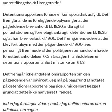
været tilbageholdt i længere tid."
Detentionsrapportens forside er kun sporadisk udfyldt. Det
fremgår af de nu foreliggende oplysninger at den
pågældende blev anholdt kl. 18.30, indbragt til
politistationen og foreløbigt anbragt i detentionen kl. 18.35,
og at han blev løsladt kl. 19.05. Det fremgår endvidere at der
blev ført tilsyn med den pågældende kl. 19.00 (ved
personligt fremmøde af den polititjenestemand som havde
forestået anholdelsen). Om årsagen til anholdelsen er i
detentionsrapporten anført mistanke om § 53.
Det fremgår ikke af detentionsrapporten om den
pågældende var påvirket. Jeg må på baggrund af notatet
på detentionsrapportens bagside, umiddelbart lægge til
grund at dette ikke har været tilfældet.
Inden jeg foretager videre, beder jeg politimesteren om en
udtalelse om sagen.