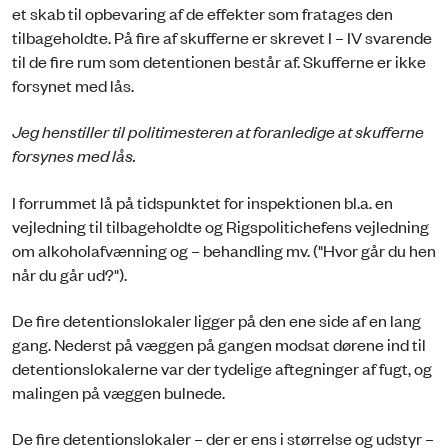
et skab til opbevaring af de effekter som fratages den
tilbageholdte. På fire af skufferne er skrevet I – IV svarende
til de fire rum som detentionen består af. Skufferne er ikke
forsynet med lås.
Jeg henstiller til politimesteren at foranledige at skufferne
forsynes med lås.
I forrummet lå på tidspunktet for inspektionen bl.a. en
vejledning til tilbageholdte og Rigspolitichefens vejledning
om alkoholaf­vænning og – behandling mv. ("Hvor går du hen
når du går ud?").
De fire detentionslokaler ligger på den ene side af en lang
gang. Nederst på væggen på gangen modsat dørene ind til
detentionslokalerne var der tydelige aftegninger af fugt, og
malingen på væggen bulnede.
De fire detentionslokaler – der er ens i størrelse og udstyr –