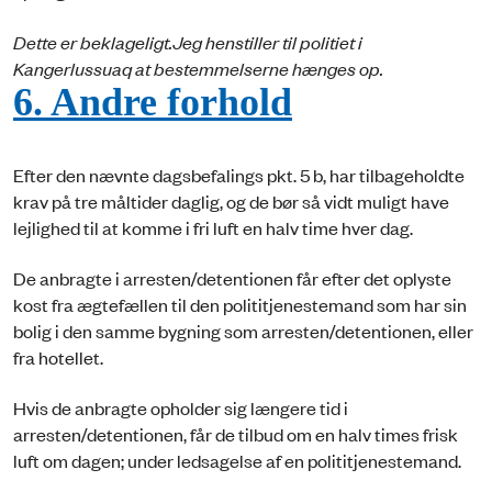
Dette er beklageligt.
Jeg henstiller til politiet i
Kangerlussuaq at bestemmelserne hænges op.
6. Andre forhold
Efter den nævnte dagsbefalings pkt. 5 b, har tilbageholdte
krav på tre måltider daglig, og de bør så vidt muligt have
lejlighed til at komme i fri luft en halv time hver dag.
De anbragte i arresten/detentionen får efter det oplyste
kost fra ægtefællen til den polititjenestemand som har sin
bolig i den samme bygning som arresten/detentionen, eller
fra hotellet.
Hvis de anbragte opholder sig længere tid i
arresten/detentionen, får de tilbud om en halv times frisk
luft om dagen; under ledsagelse af en polititjenestemand.