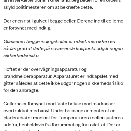
skyld politimesteren om at bekræfte dette.
Der er en rist i gulvet i begge celler. Dørene ind til cellerne
er forsynet med indkig.
Glassene i begge indkigshuller er ridset, men ikke i en
sådan grad at dette på nuværende tidspunkt udgør nogen
sikkerhedsrisiko.
I loftet er der overvågningsapparatur og
brandmelderapparatur. Apparaturet er indkapslet med
gitter således at dette ikke udgør nogen sikkerhedsrisiko
for den anbragte.
Cellerne er forsynet med faste brikse med madrasser
overtrukket med vinyl. Under briksene er monteret en
pladeradiator med rist for. Temperaturen i cellen justeres
udefra, henholdsvis fra forrummet og fra toilettet. Der er