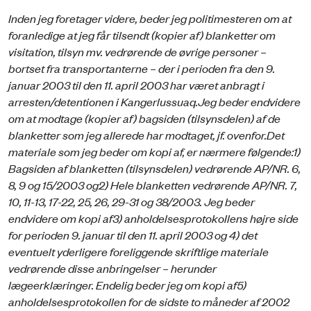
Inden jeg foretager videre, beder jeg politimesteren om at
foranledige at jeg får tilsendt (kopier af) blanketter om
visitation, tilsyn mv. vedrørende de øvrige personer –
bortset fra transportanterne – der i perioden fra den 9.
januar 2003 til den 11. april 2003 har været anbragt i
arresten/detentionen i Kangerlussuaq.
Jeg beder endvidere
om at modtage (kopier af) bagsiden (tilsynsdelen) af de
blanketter som jeg allerede har modtaget, jf. ovenfor.
Det
materiale som jeg beder om kopi af, er nærmere følgende:
1)
Bagsiden af blanketten (tilsynsdelen) vedrørende AP/NR. 6,
8, 9 og 15/2003 og
2) Hele blanketten vedrørende AP/NR. 7,
10, 11-13, 17-22, 25, 26, 29-31 og 38/2003.
Jeg beder
endvidere om kopi af
3) anholdelsesprotokollens højre side
for perioden 9. januar til den 11. april 2003 og
4) det
eventuelt yderligere foreliggende skriftlige materiale
vedrørende disse anbringelser – herunder
lægeerklæringer. Endelig beder jeg om kopi af
5)
anholdelsesprotokollen for de sidste to måneder af 2002