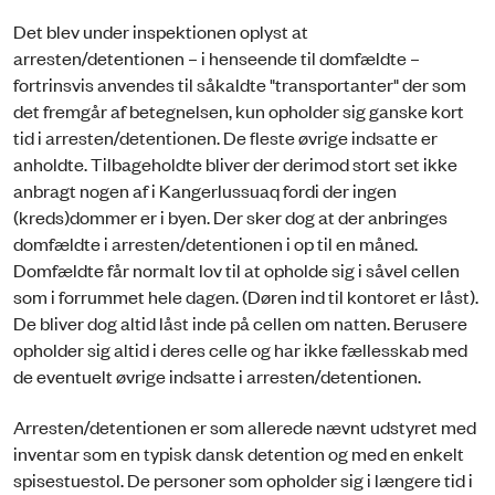
Det blev under inspektionen oplyst at
arresten/detentionen – i henseende til domfældte –
fortrinsvis anvendes til såkaldte "transportanter" der som
det fremgår af betegnelsen, kun opholder sig ganske kort
tid i arresten/detentionen. De fleste øvrige indsatte er
anholdte. Tilbageholdte bliver der derimod stort set ikke
anbragt nogen af i Kangerlussuaq fordi der ingen
(kreds)dommer er i byen. Der sker dog at der anbringes
domfældte i arresten/detentionen i op til en måned.
Domfældte får normalt lov til at opholde sig i såvel cellen
som i forrummet hele dagen. (Døren ind til kontoret er låst).
De bliver dog altid låst inde på cellen om natten. Berusere
opholder sig altid i deres celle og har ikke fællesskab med
de eventuelt øvrige indsatte i arresten/detentionen.
Arresten/detentionen er som allerede nævnt udstyret med
inventar som en typisk dansk detention og med en enkelt
spisestuestol. De personer som opholder sig i længere tid i