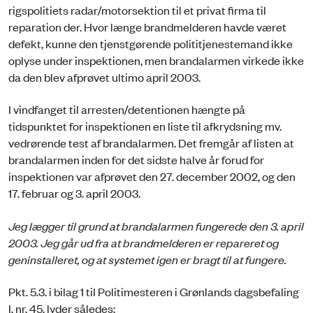
rigspolitiets radar/motorsektion til et privat firma til
reparation der. Hvor længe brandmelderen havde været
defekt, kunne den tjenstgørende polititjenestemand ikke
oplyse under inspektionen, men brandalarmen virkede ikke
da den blev afprøvet ultimo april 2003.
I vindfanget til arresten/detentionen hængte på
tidspunktet for inspektionen en liste til afkrydsning mv.
vedrørende test af brandalarmen. Det fremgår af listen at
brandalarmen inden for det sidste halve år forud for
inspektionen var afprøvet den 27. december 2002, og den
17. februar og 3. april 2003.
Jeg lægger til grund at brandalarmen fungerede den 3. april
2003. Jeg går ud fra at brandmelderen er repareret og
geninstalleret, og at systemet igen er bragt til at fungere.
Pkt. 5.3. i bilag 1 til Politimesteren i Grønlands dagsbefaling
I, nr. 45, lyder således: