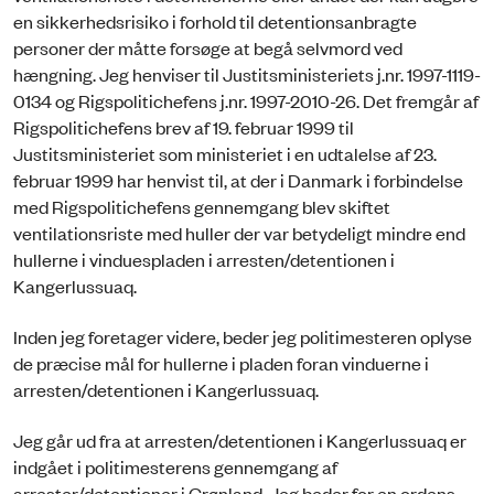
en sikkerhedsrisiko i forhold til detentionsanbragte
personer der måtte forsøge at begå selvmord ved
hængning. Jeg henviser til Justitsministeriets j.nr. 1997-1119-
0134 og Rigspolitichefens j.nr. 1997-2010-26. Det fremgår af
Rigspolitichefens brev af 19. februar 1999 til
Justitsministeriet som ministeriet i en udtalelse af 23.
februar 1999 har henvist til, at der i Danmark i forbindelse
med Rigspolitichefens gennemgang blev skiftet
ventilationsriste med huller der var betydeligt mindre end
hullerne i vinduespladen i arresten/detentionen i
Kangerlussuaq.
Inden jeg foretager videre, beder jeg politimesteren oplyse
de præcise mål for hullerne i pladen foran vinduerne i
arresten/detentionen i Kangerlussuaq.
Jeg går ud fra at arresten/detentionen i Kangerlussuaq er
indgået i politimesterens gennemgang af
arrester/detentioner i Grønland. Jeg beder for en ordens