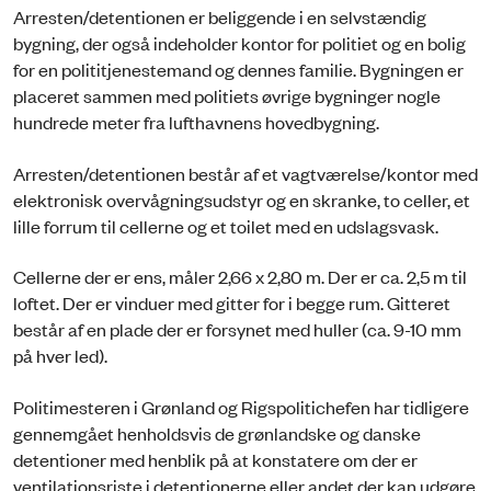
Arresten/detentionen er beliggende i en selvstændig
bygning, der også indeholder kontor for politiet og en bolig
for en polititjenestemand og dennes familie. Bygningen er
placeret sammen med politiets øvrige bygninger nogle
hundrede meter fra lufthavnens hovedbygning.
Arresten/detentionen består af et vagtværelse/kontor med
elektronisk overvågningsudstyr og en skranke, to celler, et
lille forrum til cellerne og et toilet med en udslagsvask.
Cellerne der er ens, måler 2,66 x 2,80 m. Der er ca. 2,5 m til
loftet. Der er vinduer med gitter for i begge rum. Gitteret
består af en plade der er forsynet med huller (ca. 9-10 mm
på hver led).
Politimesteren i Grønland og Rigspolitichefen har tidligere
gennemgået henholdsvis de grønlandske og danske
detentioner med henblik på at konstatere om der er
ventilationsriste i detentionerne eller andet der kan udgøre