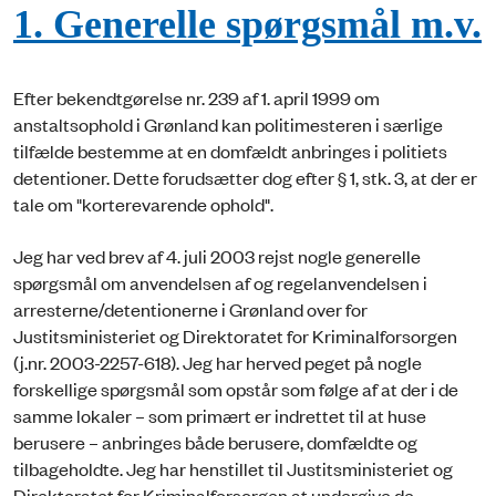
1. Generelle spørgsmål m.v.
Efter bekendtgørelse nr. 239 af 1. april 1999 om
anstaltsophold i Grønland kan politimesteren i særlige
tilfælde bestemme at en domfældt anbringes i politiets
detentioner. Dette forudsætter dog efter § 1, stk. 3, at der er
tale om "korterevarende ophold".
Jeg har ved brev af 4. juli 2003 rejst nogle generelle
spørgsmål om anvendelsen af og regelanvendelsen i
arresterne/detentionerne i Grønland over for
Justitsministeriet og Direktoratet for Kriminalforsorgen
(j.nr. 2003-2257-618). Jeg har herved peget på nogle
forskellige spørgsmål som opstår som følge af at der i de
samme lokaler – som primært er indrettet til at huse
berusere – anbringes både berusere, domfældte og
tilbageholdte. Jeg har henstillet til Justitsministeriet og
Direktoratet for Kriminalforsorgen at undergive de