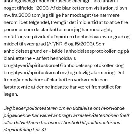
anbringelsesgrunden beruselse eller lign. ikke anført i
noget tilfælde i 2003. Af de blanketter om visitation, tilsyn
mv. fra 2003 som jeg tillige har modtaget (se nærmere
herom i det følgende), fremgår det imidlertid at to af de fire
personer som de blanketter som jeg har modtaget,
omfatter, var påvirket af spiritus i henholdsvis svær grad og
middel til svær grad (AP/NR. 6 og 15/2003). Som
anholdelsesgrund er – både i anholdelsesprotokollen og på
blanketterne – anført henholdsvis
brugstyveri/spirituskørsel (i anholdelsesprotokollen dog
brugstyveri/spirituskørsel mv.) og ulovlig alarmering. Det
fremgår endvidere af blanketten vedrørende den
førstnævnte at denne indsatte har været fremstillet for
lægen.
Jeg beder politimesteren om en udtalelse om hvorvidt de
pågældende har været anbragt i arresten/detentionen (helt
eller delvist) som berusere i henhold til politimesterens
dagsbefaling I, nr. 45.