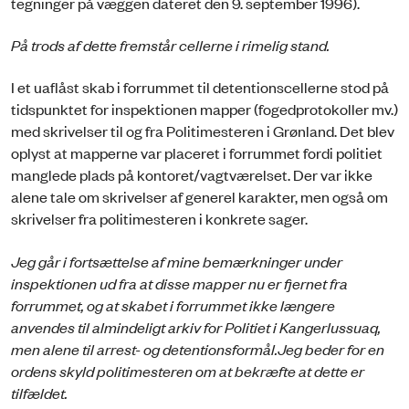
tegninger på væggen dateret den 9. september 1996).
På trods af dette fremstår cellerne i rimelig stand.
I et uaflåst skab i forrummet til detentionscellerne stod på
tidspunktet for inspektionen mapper (fogedprotokoller mv.)
med skrivelser til og fra Politimesteren i Grønland. Det blev
oplyst at mapperne var placeret i forrummet fordi politiet
manglede plads på kontoret/vagtværelset. Der var ikke
alene tale om skrivelser af generel karakter, men også om
skrivelser fra politimesteren i konkrete sager.
Jeg går i fortsættelse af mine bemærkninger under
inspektionen ud fra at disse mapper nu er fjernet fra
forrummet, og at skabet i forrummet ikke længere
anvendes til almindeligt arkiv for Politiet i Kangerlussuaq,
men alene til arrest- og detentionsformål.
Jeg beder for en
ordens skyld politimesteren om at bekræfte at dette er
tilfældet.