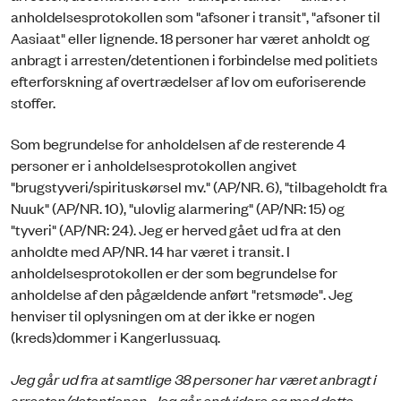
anholdelsesprotokollen som "afsoner i transit", "afsoner til
Aasiaat" eller lignende. 18 personer har været anholdt og
anbragt i arresten/detentionen i forbindelse med politiets
efterforskning af overtrædelser af lov om euforiserende
stoffer.
Som begrundelse for anholdelsen af de resterende 4
personer er i anholdelsesprotokollen angivet
"brugstyveri/spirituskørsel mv." (AP/NR. 6), "tilbageholdt fra
Nuuk" (AP/NR. 10), "ulovlig alarmering" (AP/NR: 15) og
"tyveri" (AP/NR: 24). Jeg er herved gået ud fra at den
anholdte med AP/NR. 14 har været i transit. I
anholdelsesprotokollen er der som begrundelse for
anholdelse af den pågældende anført "retsmøde". Jeg
henviser til oplysningen om at der ikke er nogen
(kreds)dommer i Kangerlussuaq.
Jeg går ud fra at samtlige 38 personer har været anbragt i
arresten/detentionen. Jeg går endvidere og med dette