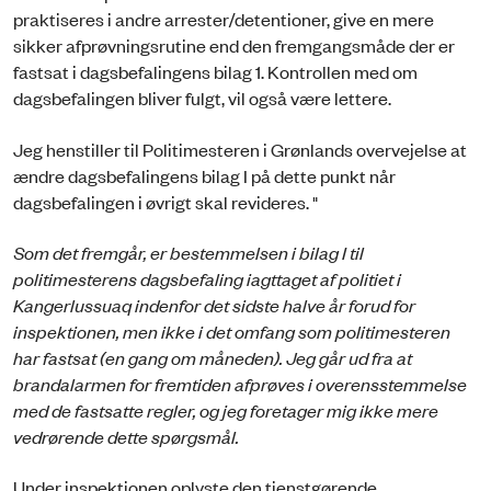
praktiseres i andre arrester/detentioner, give en mere
sikker afprøvningsrutine end den fremgangsmåde der er
fastsat i dagsbefalingens bilag 1. Kontrollen med om
dagsbefalingen bliver fulgt, vil også være lettere.
Jeg henstiller til Politimesteren i Grønlands overvejelse at
ændre dagsbefalingens bilag I på dette punkt når
dagsbefalingen i øvrigt skal revideres. "
Som det fremgår, er bestemmelsen i bilag I til
politimesterens dagsbefaling iagttaget af politiet i
Kangerlussuaq indenfor det sidste halve år forud for
inspektionen, men ikke i det omfang som politimesteren
har fastsat (en gang om måneden). Jeg går ud fra at
brandalarmen for fremtiden afprøves i overensstemmelse
med de fastsatte regler, og jeg foretager mig ikke mere
vedrørende dette spørgsmål.
Under inspektionen oplyste den tjenstgørende