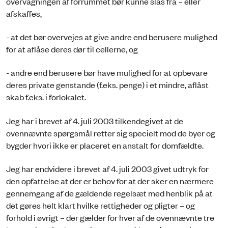
overvågningen af forrummet bør kunne slås fra – eller
afskaffes,
- at det bør overvejes at give andre end berusere mulighed
for at aflåse deres dør til cellerne, og
- andre end berusere bør have mulighed for at opbevare
deres private genstande (f.eks. penge) i et mindre, aflåst
skab f.eks. i forlokalet.
Jeg har i brevet af 4. juli 2003 tilkendegivet at de
ovennævnte spørgsmål retter sig specielt mod de byer og
bygder hvori ikke er placeret en anstalt for domfældte.
Jeg har endvidere i brevet af 4. juli 2003 givet udtryk for
den opfattelse at der er behov for at der sker en nærmere
gennemgang af de gældende regelsæt med henblik på at
det gøres helt klart hvilke rettigheder og pligter – og
forhold i øvrigt – der gælder for hver af de ovennævnte tre