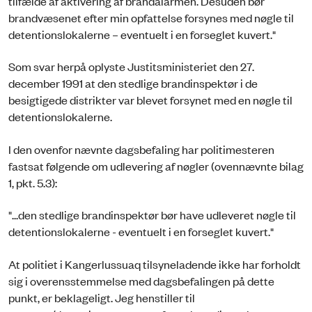
tilfælde af aktivering af brandalarmen. Desuden bør
brandvæsenet efter min opfattelse forsynes med nøgle til
detentionslokalerne – eventuelt i en forseglet kuvert."
Som svar herpå oplyste Justitsministeriet den 27.
december 1991 at den stedlige brandinspektør i de
besigtigede distrikter var blevet forsynet med en nøgle til
detentionslokalerne.
I den ovenfor nævnte dagsbefaling har politimesteren
fastsat følgende om udlevering af nøgler (ovennævnte bilag
1, pkt. 5.3):
"...den stedlige brandinspektør bør have udleveret nøgle til
detentionslokalerne - eventuelt i en forseglet kuvert."
At politiet i Kangerlussuaq tilsyneladende ikke har forholdt
sig i overensstemmelse med dagsbefalingen på dette
punkt, er beklageligt. Jeg henstiller til