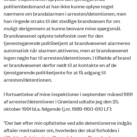
politiembedsmand at han ikke kunne oplyse noget
nærmere om brandalarmen i arresten/detentionen, men
han ringede straks til det stedlige brandvæsen for om
muligt derigennem at kunne besvare mine spørgsmål.
Brandvæsenet oplyste telefonisk over for den
tjenestegørende politibetjent at brandvæsenet alarmeres
automatisk når alarmen aktiveres, men at brandvæsenet
ingen nøgle har til arresten/detentionen. I tilfælde af brand
er brandvæsenet derfor nødt til at kontakte en af de
tjenstgørende politibetjente for at få adgang til
arresten/detentionen.
I fortsættelse af mine inspektioner i september måned 1991
af arrester/detentioner i Grønland udtalte jeg den 25.
oktober 1991 bl.a. følgende (j.nr. 1989-1160-610 LF):
"Der bør efter min opfattelse ved alle detentionerne indgås
aftaler med naboer om, hvorledes der skal forholdes i