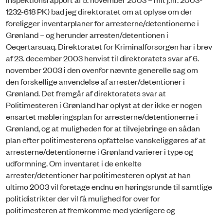
1232-618 PK) bad jeg direktoratet om at oplyse om der
foreligger inventarplaner for arresterne/detentionerne i
Grønland – og herunder arresten/detentionen i
Qeqertarsuaq. Direktoratet for Kriminalforsorgen har i brev
af 23. december 2003 henvist til direktoratets svar af 6.
november 2003 i den ovenfor nævnte generelle sag om
den forskellige anvendelse af arrester/detentioner i
Grønland. Det fremgår af direktoratets svar at
Politimesteren i Grønland har oplyst at der ikke er nogen
ensartet møbleringsplan for arresterne/detentionerne i
Grønland, og at muligheden for at tilvejebringe en sådan
plan efter politimesterens opfattelse vanskeliggøres af at
arresterne/detentionerne i Grønland varierer i type og
udformning. Om inventaret i de enkelte
arrester/detentioner har politimesteren oplyst at han
ultimo 2003 vil foretage endnu en høringsrunde til samtlige
politidistrikter der vil få mulighed for over for
politimesteren at fremkomme med yderligere og