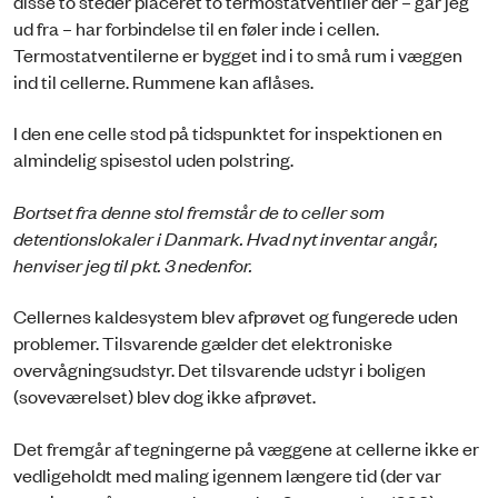
disse to steder placeret to termostatventiler der – går jeg
ud fra – har forbindelse til en føler inde i cellen.
Termostatventilerne er bygget ind i to små rum i væggen
ind til cellerne. Rummene kan aflåses.
I den ene celle stod på tidspunktet for inspektionen en
almindelig spisestol uden polstring.
Bortset fra denne stol fremstår de to celler som
detentionslokaler i Danmark.
Hvad nyt inventar angår,
henviser jeg til pkt. 3 nedenfor.
Cellernes kaldesystem blev afprøvet og fungerede uden
problemer. Tilsvarende gælder det elektroniske
overvågningsudstyr. Det tilsvarende udstyr i boligen
(soveværelset) blev dog ikke afprøvet.
Det fremgår af tegningerne på væggene at cellerne ikke er
vedligeholdt med maling igennem længere tid (der var