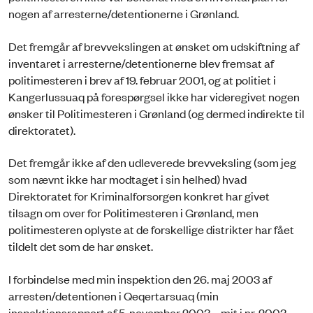
nogen af arresterne/detentionerne i Grønland.
Det fremgår af brevvekslingen at ønsket om udskiftning af
inventaret i arresterne/detentionerne blev fremsat af
politimesteren i brev af 19. februar 2001, og at politiet i
Kangerlussuaq på forespørgsel ikke har videregivet nogen
ønsker til Politimesteren i Grønland (og dermed indirekte til
direktoratet).
Det fremgår ikke af den udleverede brevveksling (som jeg
som nævnt ikke har modtaget i sin helhed) hvad
Direktoratet for Kriminalforsorgen konkret har givet
tilsagn om over for Politimesteren i Grønland, men
politimesteren oplyste at de forskellige distrikter har fået
tildelt det som de har ønsket.
I forbindelse med min inspektion den 26. maj 2003 af
arresten/detentionen i Qeqertarsuaq (min
inspektionsrapport af 5. november 2003 – mit j.nr. 2003-