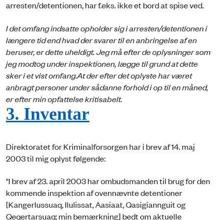
arresten/detentionen, har f.eks. ikke et bord at spise ved.
I det omfang indsatte opholder sig i arresten/detentionen i
længere tid end hvad der svarer til en anbringelse af en
beruser, er dette uheldigt. Jeg må efter de oplysninger som
jeg modtog under inspektionen, lægge til grund at dette
sker i et vist omfang.
At der efter det oplyste har været
anbragt personer under sådanne forhold i op til en måned,
er efter min opfattelse kritisabelt.
3. Inventar
Direktoratet for Kriminalforsorgen har i brev af 14. maj
2003 til mig oplyst følgende:
"I brev af 23. april 2003 har ombudsmanden til brug for den
kommende inspektion af ovennævnte detentioner
[Kangerlussuaq, Ilulissat, Aasiaat, Qasigiannguit og
Qeqertarsuaq; min bemærkning] bedt om aktuelle