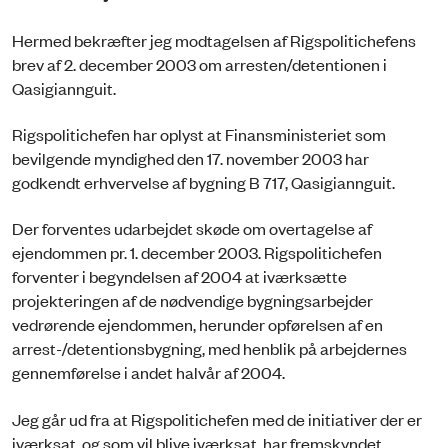
Hermed bekræfter jeg modtagelsen af Rigspolitichefens
brev af 2. december 2003 om arresten/detentionen i
Qasigiannguit.
Rigspolitichefen har oplyst at Finansministeriet som
bevilgende myndighed den 17. november 2003 har
godkendt erhvervelse af bygning B 717, Qasigiannguit.
Der forventes udarbejdet skøde om overtagelse af
ejendommen pr. 1. december 2003. Rigspolitichefen
forventer i begyndelsen af 2004 at iværksætte
projekteringen af de nødvendige bygningsarbejder
vedrørende ejendommen, herunder opførelsen af en
arrest-/detentionsbygning, med henblik på arbejdernes
gennemførelse i andet halvår af 2004.
Jeg går ud fra at Rigspolitichefen med de initiativer der er
iværksat, og som vil blive iværksat, har fremskyndet