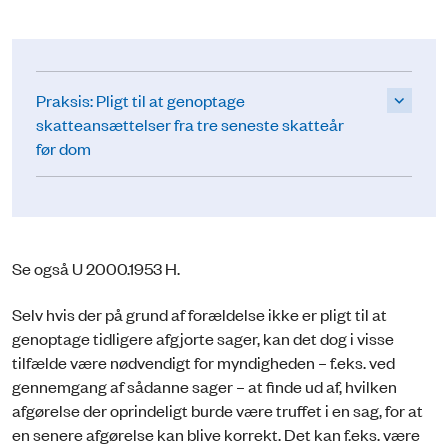
Praksis: Pligt til at genoptage
skatteansættelser fra tre seneste skatteår
før dom
Se også U 2000.1953 H.
Selv hvis der på grund af forældelse ikke er pligt til at
genoptage tidligere afgjorte sager, kan det dog i visse
tilfælde være nødvendigt for myndigheden – f.eks. ved
gennemgang af sådanne sager – at finde ud af, hvilken
afgørelse der oprindeligt burde være truffet i en sag, for at
en senere afgørelse kan blive korrekt. Det kan f.eks. være