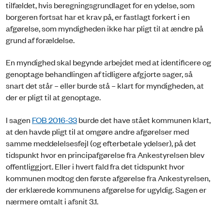
tilfældet, hvis beregningsgrundlaget for en ydelse, som
borgeren fortsat har et krav på, er fastlagt forkert i en
afgørelse, som myndigheden ikke har pligt til at ændre på
grund af forældelse.
En myndighed skal begynde arbejdet med at identificere og
genoptage behandlingen af tidligere afgjorte sager, så
snart det står – eller burde stå – klart for myndigheden, at
der er pligt til at genoptage.
I sagen
FOB 2016-33
burde det have stået kommunen klart,
at den havde pligt til at omgøre andre afgørelser med
samme meddelelsesfejl (og efterbetale ydelser), på det
tidspunkt hvor en principafgørelse fra Ankestyrelsen blev
offentliggjort. Eller i hvert fald fra det tidspunkt hvor
kommunen modtog den første afgørelse fra Ankestyrelsen,
der erklærede kommunens afgørelse for ugyldig. Sagen er
nærmere omtalt i afsnit 3.1.