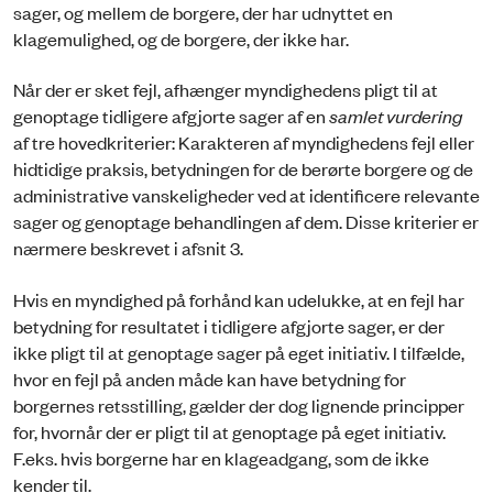
sager, og mellem de borgere, der har udnyttet en
klagemulighed, og de borgere, der ikke har.
Når der er sket fejl, afhænger myndighedens pligt til at
genoptage tidligere afgjorte sager af en
samlet vurdering
af tre hovedkriterier: Karakteren af myndighedens fejl eller
hidtidige praksis, betydningen for de berørte borgere og de
administrative vanskeligheder ved at identificere relevante
sager og genoptage behandlingen af dem. Disse kriterier er
nærmere beskrevet i afsnit 3.
Hvis en myndighed på forhånd kan udelukke, at en fejl har
betydning for resultatet i tidligere afgjorte sager, er der
ikke pligt til at genoptage sager på eget initiativ. I tilfælde,
hvor en fejl på anden måde kan have betydning for
borgernes retsstilling, gælder der dog lignende principper
for, hvornår der er pligt til at genoptage på eget initiativ.
F.eks. hvis borgerne har en klageadgang, som de ikke
kender til.