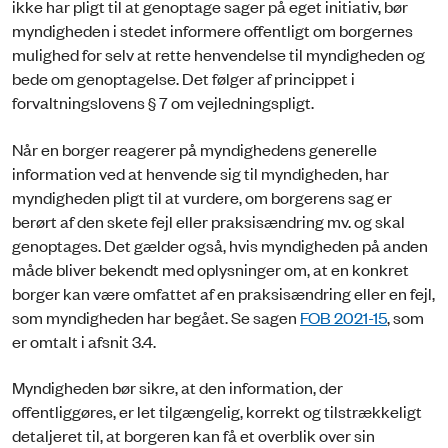
ikke har pligt til at genoptage sager på eget initiativ, bør
myndigheden i stedet informere offentligt om borgernes
mulighed for selv at rette henvendelse til myndigheden og
bede om genoptagelse. Det følger af princippet i
forvaltningslovens § 7 om vejledningspligt.
Når en borger reagerer på myndighedens generelle
information ved at henvende sig til myndigheden, har
myndigheden pligt til at vurdere, om borgerens sag er
berørt af den skete fejl eller praksisændring mv. og skal
genoptages. Det gælder også, hvis myndigheden på anden
måde bliver bekendt med oplysninger om, at en konkret
borger kan være omfattet af en praksisændring eller en fejl,
som myndigheden har begået. Se sagen
FOB 2021-15
, som
er omtalt i afsnit 3.4.
Myndigheden bør sikre, at den information, der
offentliggøres, er let tilgængelig, korrekt og tilstrækkeligt
detaljeret til, at borgeren kan få et overblik over sin