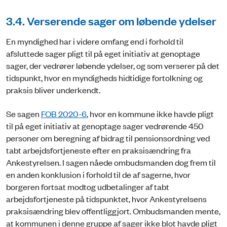
3.4. Verserende sager om løbende ydelser
En myndighed har i videre omfang end i forhold til
afsluttede sager pligt til på eget initiativ at genoptage
sager, der vedrører løbende ydelser, og som verserer på det
tidspunkt, hvor en myndigheds hidtidige fortolkning og
praksis bliver underkendt.
Se sagen
FOB 2020-6
, hvor en kommune ikke havde pligt
til på eget initiativ at genoptage sager vedrørende 450
personer om beregning af bidrag til pensionsordning ved
tabt arbejdsfortjeneste efter en praksisændring fra
Ankestyrelsen. I sagen nåede ombudsmanden dog frem til
en anden konklusion i forhold til de af sagerne, hvor
borgeren fortsat modtog udbetalinger af tabt
arbejdsfortjeneste på tidspunktet, hvor Ankestyrelsens
praksisændring blev offentliggjort. Ombudsmanden mente,
at kommunen i denne gruppe af sager ikke blot havde pligt