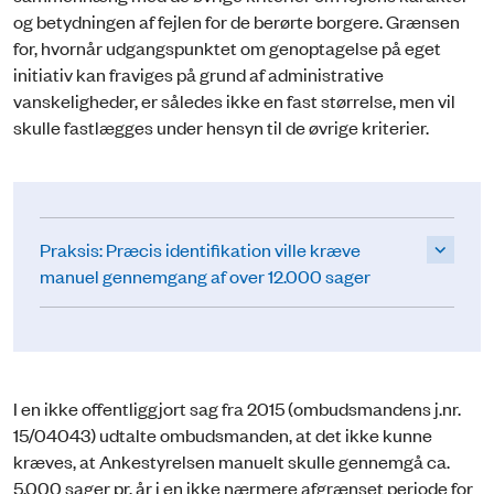
og betydningen af fejlen for de berørte borgere. Grænsen
for, hvornår udgangspunktet om genoptagelse på eget
initiativ kan fraviges på grund af administrative
vanskeligheder, er således ikke en fast størrelse, men vil
skulle fastlægges under hensyn til de øvrige kriterier.
Praksis: Præcis identifikation ville kræve
manuel gennemgang af over 12.000 sager
I en ikke offentliggjort sag fra 2015 (ombudsmandens j.nr.
15/04043) udtalte ombudsmanden, at det ikke kunne
kræves, at Ankestyrelsen manuelt skulle gennemgå ca.
5.000 sager pr. år i en ikke nærmere afgrænset periode for