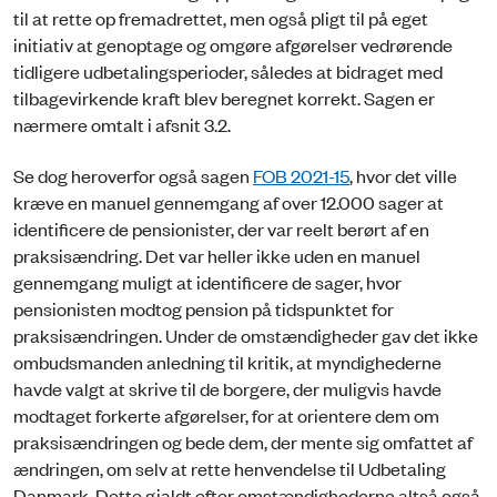
til at rette op fremadrettet, men også pligt til på eget
initiativ at genoptage og omgøre afgørelser vedrørende
tidligere udbetalingsperioder, således at bidraget med
tilbagevirkende kraft blev beregnet korrekt. Sagen er
nærmere omtalt i afsnit 3.2.
Se dog heroverfor også sagen
FOB 2021-15
, hvor det ville
kræve en manuel gennemgang af over 12.000 sager at
identificere de pensionister, der var reelt berørt af en
praksisændring. Det var heller ikke uden en manuel
gennemgang muligt at identificere de sager, hvor
pensionisten modtog pension på tidspunktet for
praksisændringen. Under de omstændigheder gav det ikke
ombudsmanden anledning til kritik, at myndighederne
havde valgt at skrive til de borgere, der muligvis havde
modtaget forkerte afgørelser, for at orientere dem om
praksisændringen og bede dem, der mente sig omfattet af
ændringen, om selv at rette henvendelse til Udbetaling
Danmark. Dette gjaldt efter omstændighederne altså også