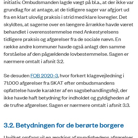
initiativ. Ombudsmanden lagde vægt på bl.a., at der ikke var
grundlag for at antage, at de tidligere sager var afgjort ud
fra en klart ulovlig praksis i strid med klare lovregler. Det
skyldtes, at sagerne over en længere årrække havde været
behandlet i overensstemmelse med Ankestyrelsens
tidligere praksis og afgørelser fra de sociale nævn. En
række andre kommuner havde også anlagt den samme
forståelse af den pågældende lovbestemmelse. Sagen er
nærmere omtalt i afsnit 3.2.
Se desuden
FOB 2020-3
, hvor forkert klagevejledning i
71.000 afgørelser fra SKAT efter ombudsmandens
opfattelse havde karakter af en sagsbehandlingsfejl, der
ikke havde haft betydning for indholdet og gyldigheden af
de trufne afgørelser. Sagen er nærmere omtalt i afsnit 3.3.
3.2. Betydningen for de berørte borgere
I hvilket omfang vil en ændring af myndighedens afgørelser