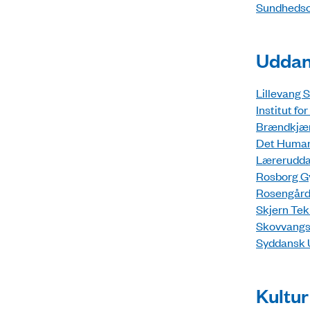
Sundhedsc
Uddan
Lillevang S
Institut f
Brændkjær
Det Humani
Læreruddan
Rosborg Gy
Rosengård
Skjern Tek
Skovvangsk
Syddansk U
Kultur 