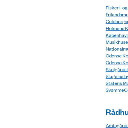
Fiskeri- o
Frilandsmu
Guldborgsu
Holmens K
København
Musikhuset
Nationalmu
Odense Ko
Odense Ko
Skelgårdsk
Slagelse b
Statens Mu
SvømmeCent
Rådhu
Amtsgården