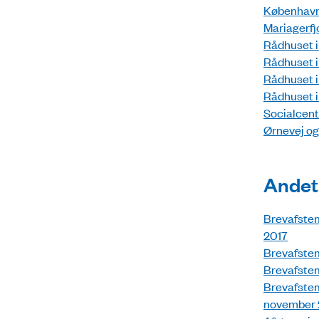
København
Mariagerfj
Rådhuset i
Rådhuset i
Rådhuset 
Rådhuset i
Socialcent
Ørnevej og
Andet
Brevafste
2017
Brevafste
Brevafste
Brevafstem
november 