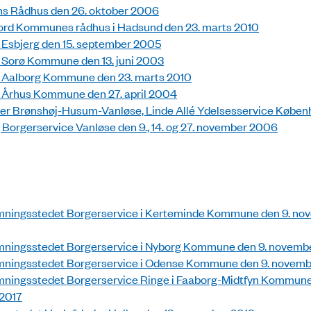
s Rådhus den 26. oktober 2006
ord Kommunes rådhus i Hadsund den 23. marts 2010
 Esbjerg den 15. september 2005
 Sorø Kommune den 13. juni 2003
i Aalborg Kommune den 23. marts 2010
 Århus Kommune den 27. april 2004
er Brønshøj-Husum-Vanløse, Linde Allé Ydelsesservice Køben
 Borgerservice Vanløse den 9., 14. og 27. november 2006
mningsstedet Borgerservice i Kerteminde Kommune den 9. no
mningsstedet Borgerservice i Nyborg Kommune den 9. novemb
mningsstedet Borgerservice i Odense Kommune den 9. novemb
ningsstedet Borgerservice Ringe i Faaborg-Midtfyn Kommune
2017