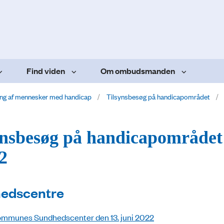
Find viden
Om ombudsmanden
ing af mennesker med handicap
Tilsynsbesøg på handicapområdet
ynsbesøg på handicapområdet
2
edscentre
ommunes Sundhedscenter den 13. juni 2022