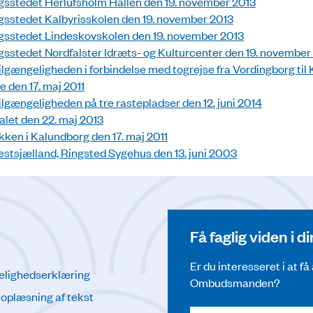
sstedet Herlufsholm Hallen den 19. november 2013
sstedet Kalbyrisskolen den 19. november 2013
sstedet Lindeskovskolen den 19. november 2013
sstedet Nordfalster Idræts- og Kulturcenter den 19. november
lgængeligheden i forbindelse med togrejse fra Vordingborg til
e den 17. maj 2011
lgængeligheden på tre rastepladser den 12. juni 2014
alet den 22. maj 2013
kken i Kalundborg den 17. maj 2011
stsjælland, Ringsted Sygehus den 13. juni 2003
Få faglig viden i 
Er du interesseret i at f
elighedserklæring
Ombudsmanden?
l oplæsning af tekst