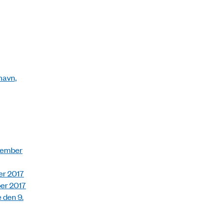
havn,
vember
er 2017
er 2017
 den 9.