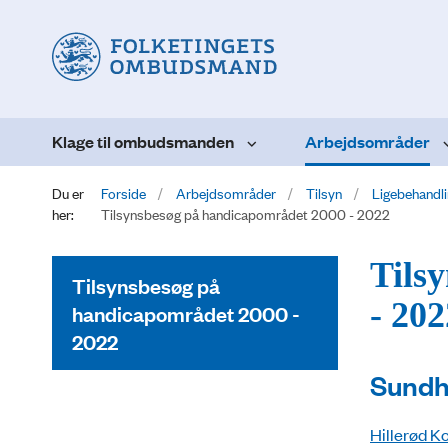
Klage til ombudsmanden
Arbejdsområder
Du er
Forside
Arbejdsområder
Tilsyn
Ligebehandl
her:
Tilsynsbesøg på handicapområdet 2000 - 2022
Tils
Tilsynsbesøg på
- 202
handicapområdet 2000 -
2022
Sundh
Hillerød K