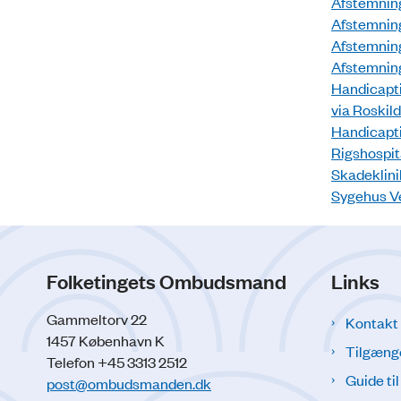
Afstemning
Afstemning
Afstemning
Afstemning
Handicapti
via Roskild
Handicapti
Rigshospit
Skadeklini
Sygehus Ve
Folketingets Ombudsmand
Links
Gammeltorv 22
Kontakt
1457 København K
Tilgæng
Telefon +45 3313 2512
Guide ti
post@ombudsmanden.dk