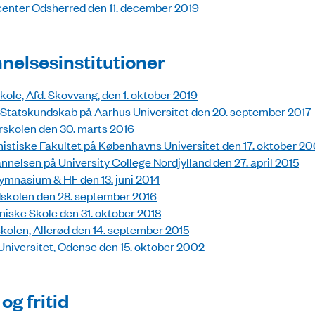
enter Odsherred den 11. december 2019
nelsesinstitutioner
kole, Afd. Skovvang, den 1. oktober 2019
or Statskundskab på Aarhus Universitet den 20. september 2017
skolen den 30. marts 2016
stiske Fakultet på Københavns Universitet den 17. oktober 2
nelsen på University College Nordjylland den 27. april 2015
mnasium & HF den 13. juni 2014
skolen den 28. september 2016
niske Skole den 31. oktober 2018
olen, Allerød den 14. september 2015
niversitet, Odense den 15. oktober 2002
og fritid