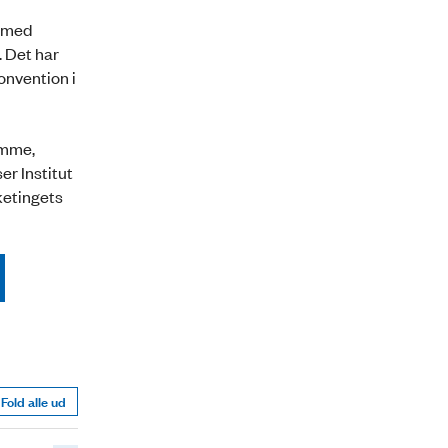
r med
. Det har
onvention i
emme,
r Institut
ketingets
Fold alle ud