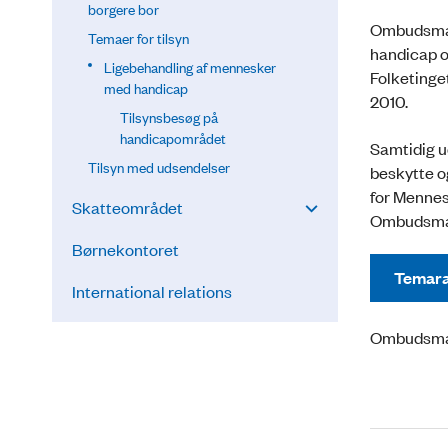
borgere bor
Ombudsman
Temaer for tilsyn
handicap o
Ligebehandling af mennesker
Folketinge
med handicap
2010.
Tilsynsbesøg på
handicapområdet
Samtidig u
Tilsyn med udsendelser
beskytte o
for Menne
Skatteområdet
Ombudsma
Børnekontoret
Temara
International relations
Ombudsman