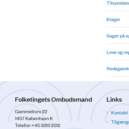
Tilsynsbe
Klager
Sager på eg
Love og re
Redegørel
Folketingets Ombudsmand
Links
Gammeltorv 22
Kontakt
1457 København K
Tilgæng
Telefon +45 3313 2512