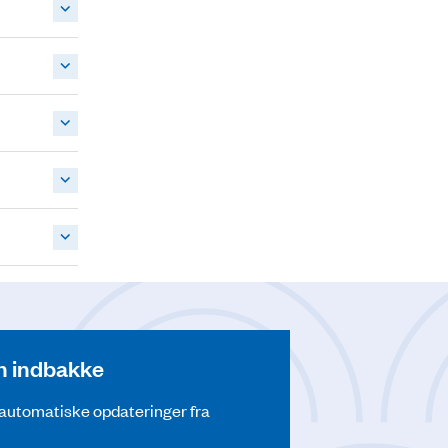
din indbakke
å automatiske opdateringer fra