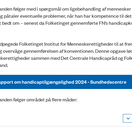
den følger med i spørgsmål om ligebehandling af menneske
g påtaler eventuelle problemer, når han har kompetence til det
t bedt om – senest da Folketinget gennemførte FN’s handicapk
dpegede Folketinget Institut for Menneskerettigheder til at fr
g overvåge gennemførelsen af konventionen. Denne opgave løse
skerettigheder sammen med Det Centrale Handicapråd og Fol
nd.
pport om handicaptilgængelighed 2024 - Sundhedscentre
den følger området på flere måder: