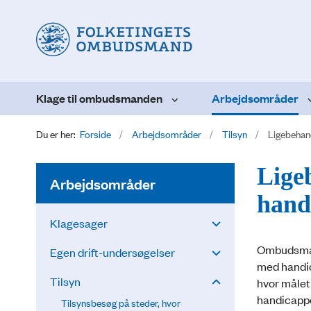
Klage til ombudsmanden
Arbejdsområder
Du er her:
Forside
Arbejdsområder
Tilsyn
Ligebehan
Lige
Arbejdsområder
hand
Klagesager
Ombudsmand
Egen drift-undersøgelser
med handic
Tilsyn
hvor målet 
handicapped
Tilsynsbesøg på steder, hvor