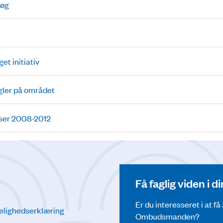
søg
et initiativ
gler på området
ser 2008-2012
Få faglig viden i 
Er du interesseret i at f
elighedserklæring
Ombudsmanden?