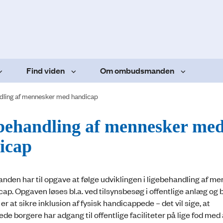
Find viden
Om ombudsmanden
dling af mennesker med handicap
behandling af mennesker me
icap
en har til opgave at følge udviklingen i ligebehandling af m
ap. Opgaven løses bl.a. ved tilsynsbesøg i offentlige anlæg og 
er at sikre inklusion af fysisk handicappede – det vil sige, at
e borgere har adgang til offentlige faciliteter på lige fod med