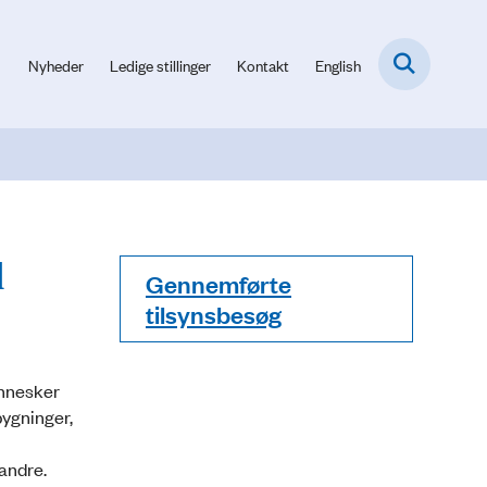
Nyheder
Ledige stillinger
Kontakt
English
d
Gennemførte
tilsynsbesøg
ennesker
bygninger,
 andre.