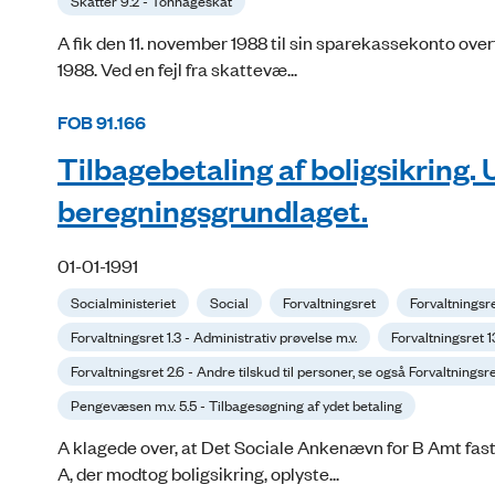
Skatter 9.2 - Tonnageskat
A fik den 11. november 1988 til sin sparekassekonto ove
1988. Ved en fejl fra skattevæ...
FOB 91.166
Tilbagebetaling af boligsikring.
beregningsgrundlaget.
01-01-1991
Socialministeriet
Social
Forvaltningsret
Forvaltningsr
Forvaltningsret 1.3 - Administrativ prøvelse m.v.
Forvaltningsret 
Forvaltningsret 2.6 - Andre tilskud til personer, se også Forvaltningsre
Pengevæsen m.v. 5.5 - Tilbagesøgning af ydet betaling
A klagede over, at Det Sociale Ankenævn for B Amt fasth
A, der modtog boligsikring, oplyste...