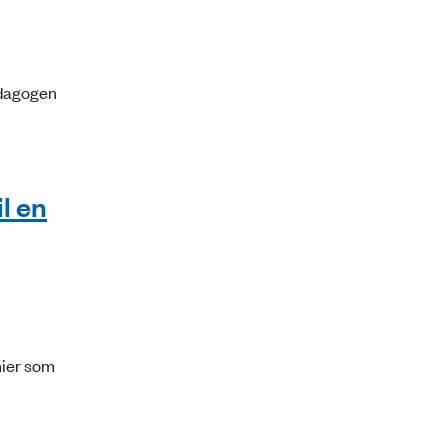
Pædagogen
il en
mier som