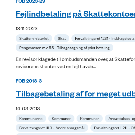
FOB 2023-29
Fejlindbetaling på Skattekontoe
13-11-2023
Skatteministeriet
Skat
Forvaltningsret 123.1 - Inddragelse af
Pengevæsen m.v. 5.5 - Tilbagesøgning af ydet betaling
En revisor klagede til ombudsmanden over, at Skatteforva
revisorens klienter ved en fejl havde...
FOB 2013-3
Tilbagebetaling af for meget udb
14-03-2013
Kommunerne
Kommuner
Kommuner
Ansættelses- o
Forvaltningsret 111.9 - Andre spørgsmål
Forvaltningsret 1121.1 - O