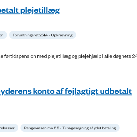
etalt plejetillæg
ion
Forvaltningsret 251.4 - Opkrævning
 førtidspension med plejetillæg og plejehjælp i alle døgnets 24
yderens konto af fejlagtigt udbetalt
rekasser
Pengevæsen m.v. 5.5 - Tilbagesøgning af ydet betaling