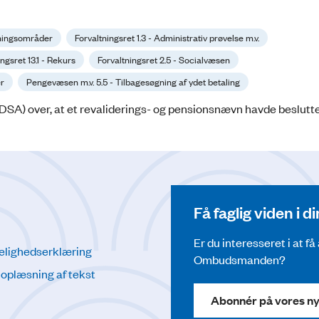
ltningsområder
Forvaltningsret 1.3 - Administrativ prøvelse m.v.
ngsret 13.1 - Rekurs
Forvaltningsret 2.5 - Socialvæsen
er
Pengevæsen m.v. 5.5 - Tilbagesøgning af ydet betaling
SA) over, at et revaliderings- og pensionsnævn havde beslutte
Få faglig viden i 
Er du interesseret i at f
elighedserklæring
Ombudsmanden?
l oplæsning af tekst
Abonnér på vores n