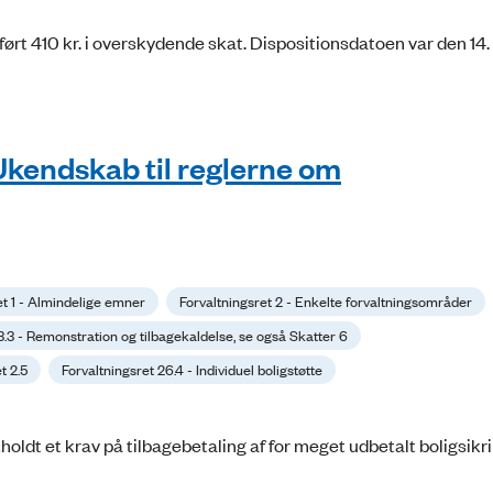
rført 410 kr. i overskydende skat. Dispositionsdatoen var den 1
 Ukendskab til reglerne om
et 1 - Almindelige emner
Forvaltningsret 2 - Enkelte forvaltningsområder
13.3 - Remonstration og tilbagekaldelse, se også Skatter 6
t 2.5
Forvaltningsret 26.4 - Individuel boligstøtte
oldt et krav på tilbagebetaling af for meget udbetalt boligsikri