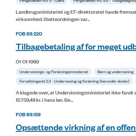
Pengevæsen m.v. 5 - Gæld
Pengevæsen m.v. 5.5 - Tilbagesøgning
Landbrugsministeriet og EF-direktoratet havde fremsat k
virksomhed. Støtteordningen var...
FOB 89.220
Tilbagebetaling af for meget udbe
01-01-1989
Undervisnings- og Forskningsministeriet
Børn og undervisning
Forvaltningsret 2.3 - Undervisning og forskning (herunder skoler)
A klagede over, at Undervisningsministeriet ikke fandt a
12.759,48 kr. i hans løn. Be...
FOB 89.159
Opsættende virkning af en offen