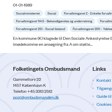
01-01-1989
Socialministeriet
Social
Forvaltningsret 2 - Enkelte forva
Forvaltningsret 114.5 - Bekendtgørelse og underretning
Forvaltni
Forvaltningsret 25.1 - Social bistand
Forvaltningsret 251.1 - Ydels
En kommune (K) klagede til Den Sociale Ankestyrelse (D
imødekomme en ansøgning fra A om støtte...
Folketingets Ombudsmand
Links
Gammeltorv 22
Kontakt
1457 København K
Tilgæng
Telefon +45 3313 2512
Guide ti
post@ombudsmanden.dk
Cookies