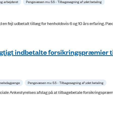
og arbejdsret
Pengevæsen m.v. 5.5 - Tilbagesøgning af ydet betaling
 en fejl udbetalt tillæg for henholdsvis 6 og 10 års erfaring. 
agtigt indbetalte forsikringspræmier t
arselsdagpenge
Pengevæsen m.v. 5.5 - Tilbagesøgning af ydet betaling
iale Ankestyrelses afslag på at tilbagebetale forsikringspræ