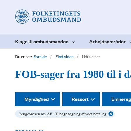
Klage til ombudsmanden
Arbejdsområder
Du er her:
Forside
Find viden
Udtalelser
FOB-sager fra 1980 til i 
Myndighed
Ressort
Emnereg
Pengevæsen m.v. 5.5 - Tilbagesøgning af ydet betaling