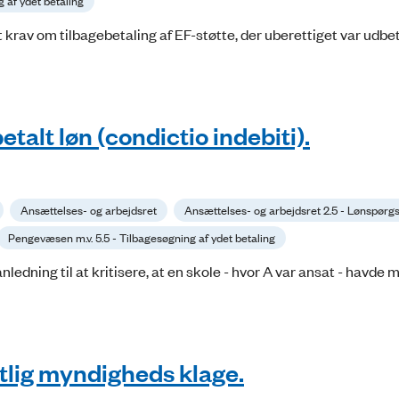
 af ydet betaling
rav om tilbagebetaling af EF-støtte, der uberettiget var udbeta
talt løn (condictio indebiti).
Ansættelses- og arbejdsret
Ansættelses- og arbejdsret 2.5 - Lønspørg
Pengevæsen m.v. 5.5 - Tilbagesøgning af ydet betaling
nledning til at kritisere, at en skole - hvor A var ansat - havde
tlig myndigheds klage.