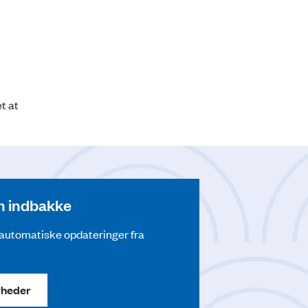
t at
din indbakke
å automatiske opdateringer fra
yheder