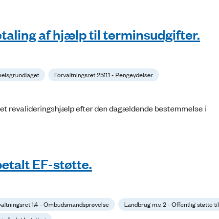
aling af hjælp til terminsudgifter.
mmelsgrundlaget
Forvaltningsret 2511.1 - Pengeydelser
fået revalideringshjælp efter den dagældende bestemmelse i
etalt EF-støtte.
valtningsret 1.4 - Ombudsmandsprøvelse
Landbrug m.v. 2 - Offentlig støtte t