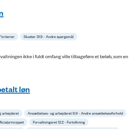
n
 kriterier
Skatter 31.9 - Andre spørgsmål
ltningen ikke i fuldt omfang ville tilbageføre et beløb, som en 
etalt løn
g arbejdsret
Ansættelses- og arbejdsret 9.9 - Andre ansættelsesforhold
fficialprincippet
Forvaltningsret 12.2 - Fortolkning