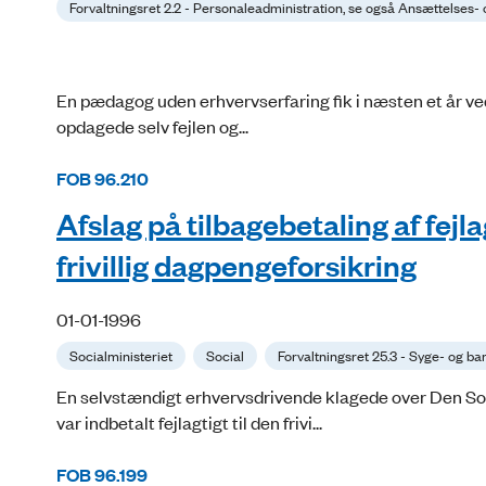
Forvaltningsret 2.2 - Personaleadministration, se også Ansættelses- 
En pædagog uden erhvervserfaring fik i næsten et år ved
opdagede selv fejlen og...
FOB 96.210
Afslag på tilbagebetaling af fejl
frivillig dagpengeforsikring
01-01-1996
Socialministeriet
Social
Forvaltningsret 25.3 - Syge- og b
En selvstændigt erhvervsdrivende klagede over Den Soc
var indbetalt fejlagtigt til den frivi...
FOB 96.199