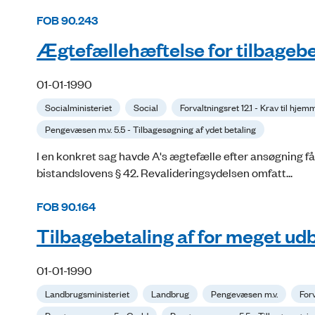
FOB 90.243
Ægtefællehæftelse for tilbagebet
01-01-1990
Socialministeriet
Social
Forvaltningsret 12.1 - Krav til hje
Pengevæsen m.v. 5.5 - Tilbagesøgning af ydet betaling
I en konkret sag havde A's ægtefælle efter ansøgning 
bistandslovens § 42. Revalideringsydelsen omfatt...
FOB 90.164
Tilbagebetaling af for meget udb
01-01-1990
Landbrugsministeriet
Landbrug
Pengevæsen m.v.
For