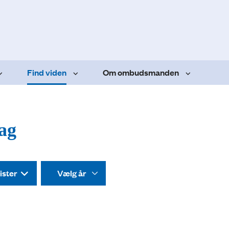
Find viden
Om ombudsmanden
dag
ister