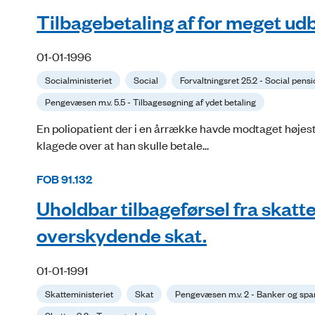
Tilbagebetaling af for meget udb
01-01-1996
Socialministeriet
Social
Forvaltningsret 25.2 - Social pens
Pengevæsen m.v. 5.5 - Tilbagesøgning af ydet betaling
En poliopatient der i en årrække havde modtaget højeste
klagede over at han skulle betale...
FOB 91.132
Uholdbar tilbageførsel fra skatte
overskydende skat.
01-01-1991
Skatteministeriet
Skat
Pengevæsen m.v. 2 - Banker og spa