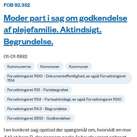
FOB 92.352
Moder part i sag om godkendelse
af plejefamilie. Aktindsigt.
Begrundelse.
01-01-1992
Kommunerne
Kommuner
Kommuner
Forvaltningsret 1124.1 - Dokumentoffentlighed, se også Forvaltningsret
113.4
Forvaltningsret 113.1 - Partsbegrebet
Forvaltningsret 113.4 - Partsaktindsigt, se også Forvaltningsret 1124.1
Forvaltningsret 114.3 - Begrundelse
Forvaltningsret 2513.1 - Godkendelser
I en konkret sag opstod der spørgsmål om, hvorvidt en mor
A til et barn B, der gennem nogle år havde været anbragt