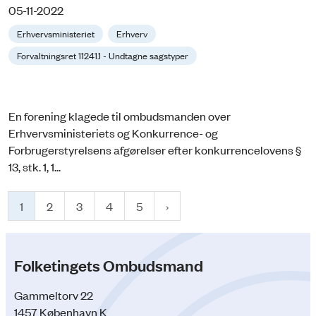
05-11-2022
Erhvervsministeriet
Erhverv
Forvaltningsret 11241.1 - Undtagne sagstyper
En forening klagede til ombudsmanden over
Erhvervsministeriets og Konkurrence- og
Forbrugerstyrelsens afgørelser efter konkurrencelovens §
13, stk. 1, 1...
1
2
3
4
5
Folketingets Ombudsmand
Gammeltorv 22
1457 København K