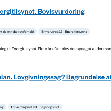
nergitilsynet. Bevisvurdering
mt de enkelte retsforhold
Erhvervsret 2.3 - Energiforsyning
ng til Energitilsynet. Flere år efter blev det opdaget at der ma
splan. Lovgivningssag? Begrundelse a
ing
Forvaltningsret 111.1 - Sagsbegrebet