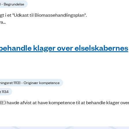
.3 - Begrundelse
gt i et "Udkast til Biomassehandlingsplan".
...
 behandle klager over elselskabernes
ningsret 1113.1 - Originær kompetence
 113.4
(E) havde afvist at have kompetence til at behandle klager ove