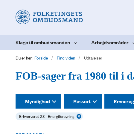
Klage til ombudsmanden
Arbejdsområder
Du er her:
Forside
Find viden
Udtalelser
FOB-sager fra 1980 til i 
Myndighed
Ressort
Emnereg
Erhvervsret 2.3 - Energiforsyning