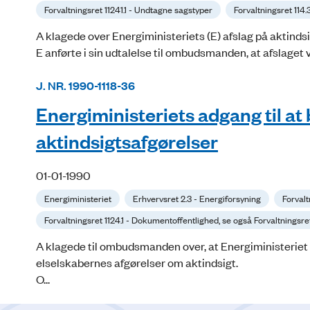
Forvaltningsret 11241.1 - Undtagne sagstyper
Forvaltningsret 114
A klagede over Energiministeriets (E) afslag på aktindsi
E anførte i sin udtalelse til ombudsmanden, at afslaget va
J. NR. 1990-1118-36
Energiministeriets adgang til at
aktindsigtsafgørelser
01-01-1990
Energiministeriet
Erhvervsret 2.3 - Energiforsyning
Forvalt
Forvaltningsret 1124.1 - Dokumentoffentlighed, se også Forvaltningsret
A klagede til ombudsmanden over, at Energiministeriet 
elselskabernes afgørelser om aktindsigt.
O...