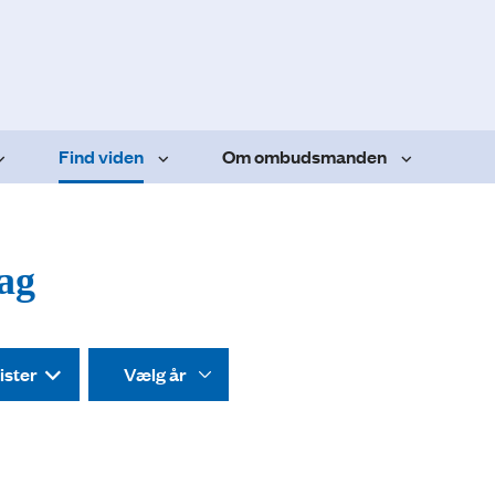
Find viden
Om ombudsmanden
dag
ister