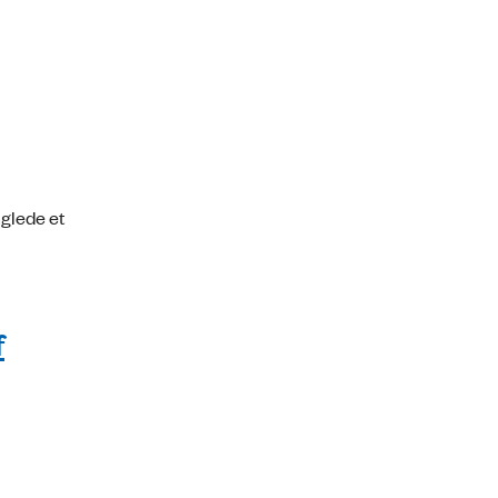
nglede et
f