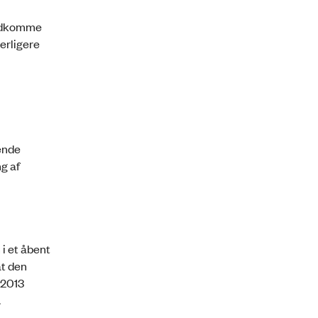
 udkomme
derligere
ende
ng af
 i et åbent
at den
 2013
.