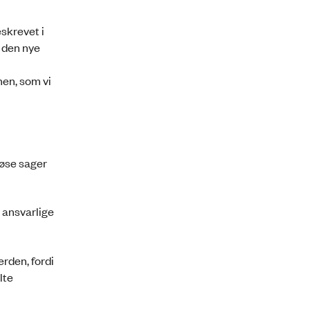
eskrevet i
i den nye
nen, som vi
løse sager
 ansvarlige
rden, fordi
lte