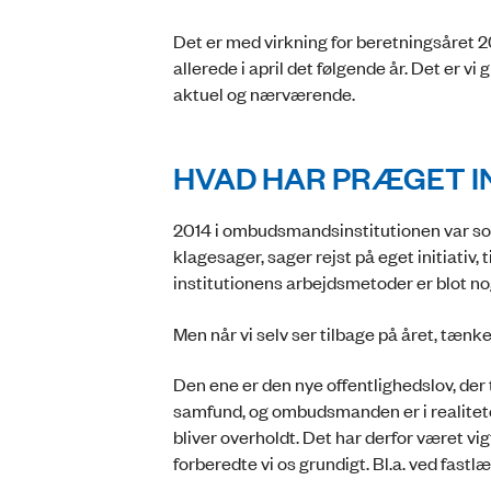
Det er med virkning for beretningsåret
allerede i april det følgende år. Det er vi
aktuel og nærværende.
HVAD HAR PRÆGET IN
2014 i ombudsmandsinstitutionen var so
klagesager, sager rejst på eget initiativ
institutionens arbejdsmetoder er blot no
Men når vi selv ser tilbage på året, tænker
Den ene er den nye offentlighedslov, der t
samfund, og ombudsmanden er i realiteten
bliver overholdt. Det har derfor været vi
forberedte vi os grundigt. Bl.a. ved fast