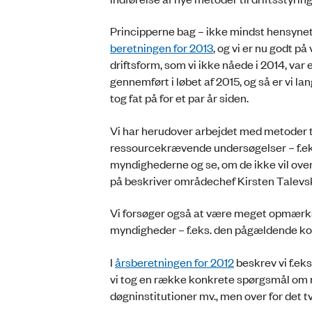
Principperne bag – ikke mindst hensynet t
beretningen for 2013
, og vi er nu godt p
driftsform, som vi ikke nåede i 2014, var e
gennemført i løbet af 2015, og så er vi
tog fat på for et par år siden.
Vi har herudover arbejdet med metoder ti
ressourcekrævende undersøgelser – f.eks
myndighederne og se, om de ikke vil ov
på beskriver områdechef Kirsten Talevski
Vi forsøger også at være meget opmærks
myndigheder – f.eks. den pågældende kom
I
årsberetningen for 2012
beskrev vi f.ek
vi tog en række konkrete spørgsmål om m
døgninstitutioner mv., men over for det