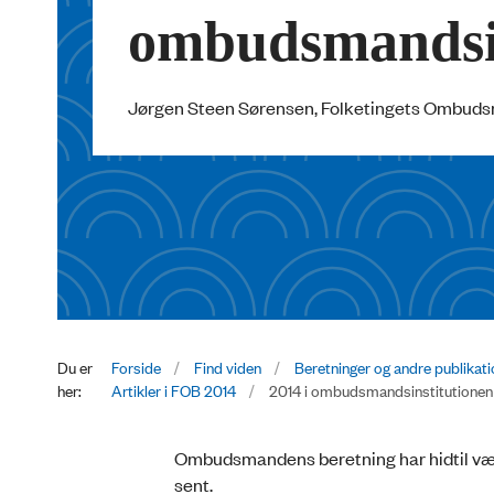
ombudsmandsin
Jørgen Steen Sørensen, Folketingets Ombud
Du er
Forside
Find viden
Beretninger og andre publikat
her:
Artikler i FOB 2014
2014 i ombudsmandsinstitutionen
Ombudsmandens beretning har hidtil været
sent.