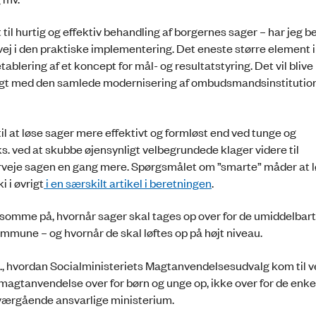
il hurtig og effektiv behandling af borgernes sager – har jeg b
å vej i den praktiske implementering. Det eneste større element 
tablering af et koncept for mål- og resultatstyring. Det vil blive
 langt med den samlede modernisering af ombudsmandsinstitutio
l at løse sager mere effektivt og formløst end ved tunge og
. ved at skubbe øjensynligt velbegrundede klager videre til
erveje sagen en gang mere. Spørgsmålet om ”smarte” måder at 
 i øvrigt
i en særskilt artikel i beretningen
.
omme på, hvornår sager skal tages op over for de umiddelbart
mune – og hvornår de skal løftes op på højt niveau.
s., hvordan Socialministeriets Magtanvendelsesudvalg kom til ve
agtanvendelse over for børn og unge op, ikke over for de enke
 tværgående ansvarlige ministerium.