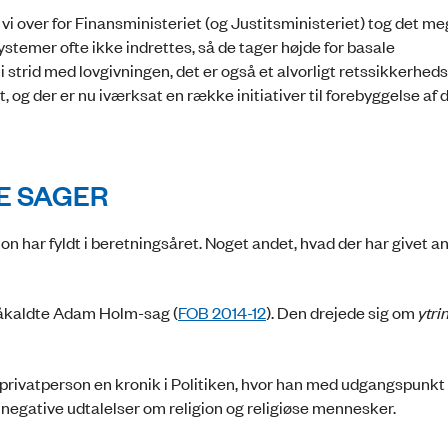
vi over for Finansministeriet (og Justitsministeriet) tog det me
ystemer ofte ikke indrettes, så de tager højde for basale
e i strid med lovgivningen, det er også et alvorligt retssikkerhe
, og der er nu iværksat en række initiativer til forebyggelse af 
E SAGER
ion har fyldt i beretningsåret. Noget andet, hvad der har givet an
 såkaldte Adam Holm-sag (
FOB 2014-12
). Den drejede sig om
ytri
ivatperson en kronik i Politiken, hvor han med udgangspunkt 
negative udtalelser om religion og religiøse mennesker.