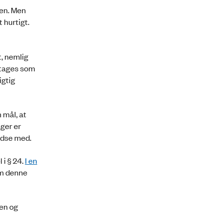
den. Men
 hurtigt.
t, nemlig
t tages som
igtig
m mål, at
ager er
edse med.
 i § 24.
I en
om denne
en og