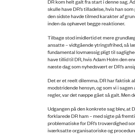
DR kom helt galt fra start i denne sag. 
skulle have DR’s tilladelse, hvis han som 
den sidste havde tilmed karakter af grund
inden da ophævet begge reaktioner.
Tilbage stod imidlertid et mere grundlæ
ansatte – vidtgående ytringsfrihed, så l
fundamental lovmæssig pligt til saglighe
have tillid til DR, hvis Adam Holm den e
næste dag som nyhedsvært er DR’s ansigt
Det er et reelt dilemma. DR har faktisk a
modstridende hensyn, og som vi i sagen a
regler, var det næppe gået så galt. Men de
Udgangen på den konkrete sag blev, at D
forklarede DR ham – med sigte på fremtid
problematiske for DR’s troværdighed som 
iværksatte organisatoriske og procedure