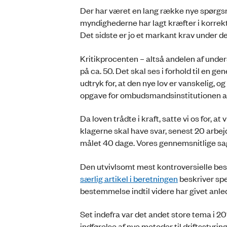
Der har været en lang række nye spørgs
myndighederne har lagt kræfter i korrekt
Det sidste er jo et markant krav under de
Kritikprocenten – altså andelen af undersø
på ca. 50. Det skal ses i forhold til en 
udtryk for, at den nye lov er vanskelig, o
opgave for ombudsmandsinstitutionen at
Da loven trådte i kraft, satte vi os for, a
klagerne skal have svar, senest 20 arbejd
målet 40 dage. Vores gennemsnitlige sags
Den utvivlsomt mest kontroversielle best
særlig artikel i beretningen
beskriver spe
bestemmelse indtil videre har givet anled
Set indefra var det andet store tema i
indførelse af nye metoder til driftsstyrin