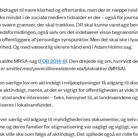
draget til mere klarhed og eftertanke, men der er næppe tvivl 
ke mindst i de sociale mediers tidsalder er der – også for journa
iden svære grænser, der skal trækkes. DR skal kunne varetage be
hedsformidlingen, også selv om det indebærer visse begrænsnin
entliggøre af personlige synspunkter. Men det skal ske i lyse
ihed. Og med væsentlig sikrere hånd end i Adam Holms sag.
åkaldte MRSA-sag (
FOB 2014-8
). Den drejede sig om, hvorvidt de
er smittet med penicillinresistente stafylokokker (MRSA)
.
særlige lov om aktindsigt i miljøoplysninger få adgang til dis
aktindsigt, mente, at det er vigtigt for offentligheden at vide, 
stod andre interesser – f.eks. hensynet til, at landmændene og
tiseres i lokalsamfundet.
giver særlig vid adgang til myndighedernes dokumenter, og selv
og deres familier for stigmatisering var sagligt og vigtigt, var
k ville ske som følge af aktindsigt. Det spillede også en rolle fo