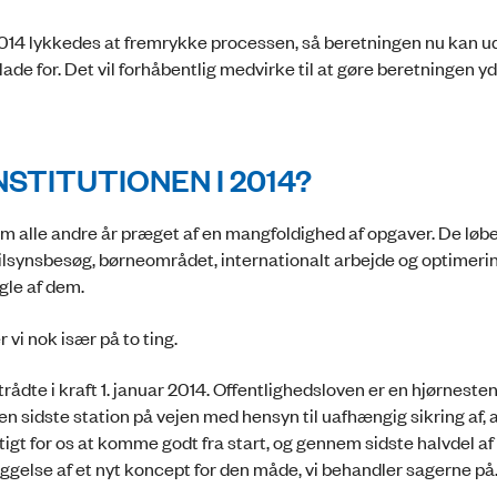
 2014 lykkedes at fremrykke processen, så beretningen nu kan
 glade for. Det vil forhåbentlig medvirke til at gøre beretningen y
STITUTIONEN I 2014?
m alle andre år præget af en mangfoldighed af opgaver. De løb
, tilsynsbesøg, børneområdet, internationalt arbejde og optimeri
gle af dem.
 vi nok især på to ting.
rådte i kraft 1. januar 2014. Offentlighedsloven er en hjørnesten
 sidste station på vejen med hensyn til uafhængig sikring af, 
gtigt for os at komme godt fra start, og gennem sidste halvdel af
læggelse af et nyt koncept for den måde, vi behandler sagerne på