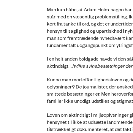
Man kan håbe, at Adam Holm-sagen har bi
står med en væsentlig problemstilling. Ik
kort fra tanke til ord, og det er undert
hensyn til saglighed og upartiskhed i ny
man som fremtrædende nyhedsvært kan off
fundamentalt udgangspunkt om ytringsfr
I en helt anden boldgade havde vi den s
aktindsigt i,
hvilke svinebesætninger der 
Kunne man med offentlighedsloven og den 
oplysninger? De journalister, der ønskede 
smittede besætninger er. Men heroverfor 
familier ikke unødigt udstilles og stigma
Loven om aktindsigt i miljøoplysninger 
hensynet til ikke at udsætte landmændene 
tilstrækkeligt dokumenteret, at det faktis