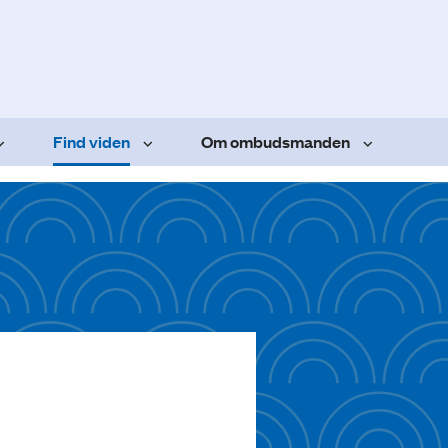
Find viden
Om ombudsmanden