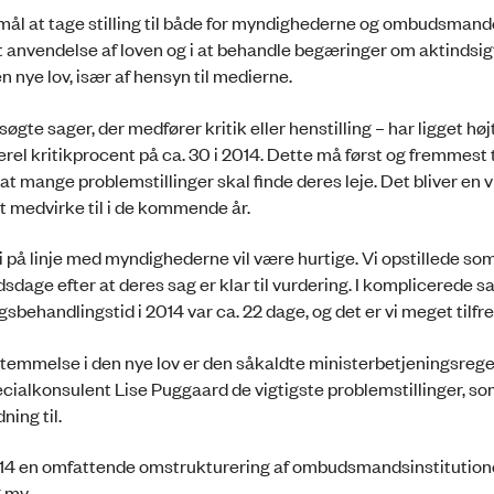
mål at tage stilling til både for myndighederne og ombudsman
 anvendelse af loven og i at behandle begæringer om aktindsigt
n nye lov, især af hensyn til medierne.
gte sager, der medfører kritik eller henstilling – har ligget høj
generel kritikprocent på ca. 30 i 2014. Dette må først og fremmes
g at mange problemstillinger skal finde deres leje. Det bliver en v
 medvirke til i de kommende år.
t vi på linje med myndighederne vil være hurtige. Vi opstillede so
sdage efter at deres sag er klar til vurdering. I komplicerede s
behandlingstid i 2014 var ca. 22 dage, og det er vi meget tilfr
emmelse i den nye lov er den såkaldte ministerbetjeningsregel
cialkonsulent Lise Puggaard de vigtigste problemstillinger, s
ning til.
 2014 en omfattende omstrukturering af ombudsmandsinstitution
g mv.