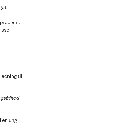
get
dsproblem.
disse
ledning til
ngsfrihed
i en ung