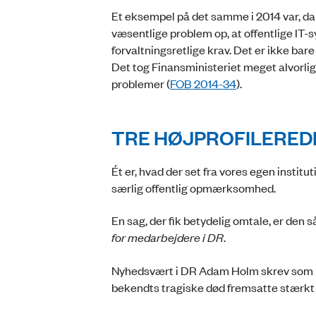
Et eksempel på det samme i 2014 var, da 
væsentlige problem op, at offentlige IT-s
forvaltningsretlige krav. Det er ikke bar
Det tog Finansministeriet meget alvorligt
problemer (
FOB 2014-34
).
TRE HØJPROFILERED
Ét er, hvad der set fra vores egen institut
særlig offentlig opmærksomhed.
En sag, der fik betydelig omtale, er den
for medarbejdere i DR
.
Nyhedsvært i DR Adam Holm skrev som pr
bekendts tragiske død fremsatte stærkt 