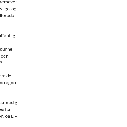
 fremover
vlige, og
allerede
ffentligt
. kunne
g den
l?
lem de
ine egne
 samtidig
es for
en, og DR