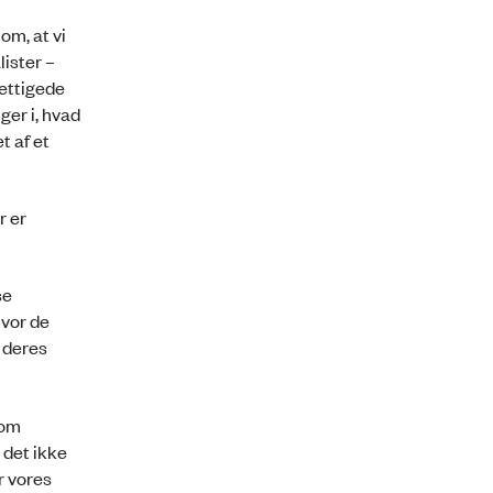
om, at vi
lister –
rettigede
ger i, hvad
t af et
r er
se
hvor de
 deres
 om
 det ikke
r vores