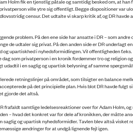
Adam Holm fik en tjenstlig påtale og samtidig besked om, at han
privatperson ville ytre sig offentligt. Begge dispositioner var ulo
lovsstridig censur. Det udtalte vi skarp kritik af, og DR havde 
ggende problem. På den ene side har ansatte i DR – som andre o
ænge de udtaler sig privat. På den anden side er DR underlagt en
d og upartiskhed i nyhedsformidlingen. Vil offentligheden f.eks
ne dag som privatperson i en kronik fordømmer tro og religion o
 udadtil i en saglig og upartisk belysning af samme spørgsmå
llerede retningslinjer på området, som tilsigter en balance mel
ccepterede på det principielle plan. Hvis blot DR havde fulgt s
t gjorde det altså.
R frafaldt samtlige ledelsesreaktioner over for Adam Holm, og
en – hvad det konkret var for dele af kronikken, der måtte ans
saglig og upartisk nyhedsformidler. Tavlen blev altså visket r
mæssige ændringer for at undgå lignende fejl igen.