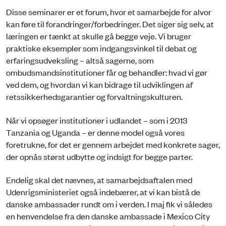
Disse seminarer er et forum, hvor et samarbejde for alvor
kan føre til forandringer/forbedringer. Det siger sig selv, at
læringen er tænkt at skulle gå begge veje. Vi bruger
praktiske eksempler som indgangsvinkel til debat og
erfaringsudveksling – altså sagerne, som
ombudsmandsinstitutioner får og behandler: hvad vi gør
ved dem, og hvordan vi kan bidrage til udviklingen af
retssikkerhedsgarantier og forvaltningskulturen.
Når vi opsøger institutioner i udlandet – som i 2013
Tanzania og Uganda – er denne model også vores
foretrukne, for det er gennem arbejdet med konkrete sager,
der opnås størst udbytte og indsigt for begge parter.
Endelig skal det nævnes, at samarbejdsaftalen med
Udenrigsministeriet også indebærer, at vi kan bistå de
danske ambassader rundt om i verden. I maj fik vi således
en henvendelse fra den danske ambassade i Mexico City