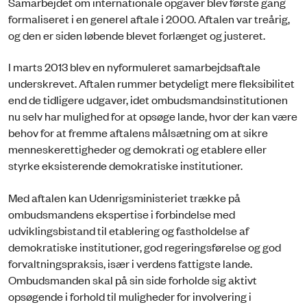
Samarbejdet om internationale opgaver blev første gang
formaliseret i en generel aftale i 2000. Aftalen var treårig,
og den er siden løbende blevet forlænget og justeret.
I marts 2013 blev en nyformuleret samarbejdsaftale
underskrevet. Aftalen rummer betydeligt mere fleksibilitet
end de tidligere udgaver, idet ombudsmandsinstitutionen
nu selv har mulighed for at opsøge lande, hvor der kan være
behov for at fremme aftalens målsætning om at sikre
menneskerettigheder og demokrati og etablere eller
styrke eksisterende demokratiske institutioner.
Med aftalen kan Udenrigsministeriet trække på
ombudsmandens ekspertise i forbindelse med
udviklingsbistand til etablering og fastholdelse af
demokratiske institutioner, god regeringsførelse og god
forvaltningspraksis, især i verdens fattigste lande.
Ombudsmanden skal på sin side forholde sig aktivt
opsøgende i forhold til muligheder for involvering i