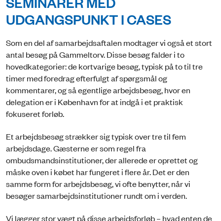
SEMINARER MED
UDGANGSPUNKT I CASES
Som en del af samarbejdsaftalen modtager vi også et stort
antal besøg på Gammeltorv. Disse besøg falder i to
hovedkategorier: de kortvarige besøg, typisk på to til tre
timer med foredrag efterfulgt af spørgsmål og
kommentarer, og så egentlige arbejdsbesøg, hvor en
delegation er i København for at indgå i et praktisk
fokuseret forløb.
Et arbejdsbesøg strækker sig typisk over tre til fem
arbejdsdage. Gæsterne er som regel fra
ombudsmandsinstitutioner, der allerede er oprettet og
måske oven i købet har fungeret i flere år. Det er den
samme form for arbejdsbesøg, vi ofte benytter, når vi
besøger samarbejdsinstitutioner rundt om i verden.
Vi lægger stor vægt på disse arbejdsforløb – hvad enten de