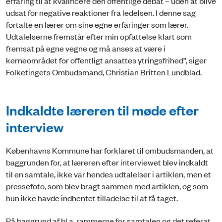
erfaring til at kvalificere den offentlige debat – uden at blive
udsat for negative reaktioner fra ledelsen. I denne sag
fortalte en lærer om sine egne erfaringer som lærer.
Udtalelserne fremstår efter min opfattelse klart som
fremsat på egne vegne og må anses at være i
kerneområdet for offentligt ansattes ytringsfrihed”, siger
Folketingets Ombudsmand, Christian Britten Lundblad.
Indkaldte læreren til møde efter
interview
Københavns Kommune har forklaret til ombudsmanden, at
baggrunden for, at læreren efter interviewet blev indkaldt
til en samtale, ikke var hendes udtalelser i artiklen, men et
pressefoto, som blev bragt sammen med artiklen, og som
hun ikke havde indhentet tilladelse til at få taget.
På baggrund af bl.a. rammerne for samtalen og det referat,