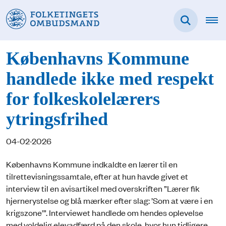
Københavns Kommune
handlede ikke med respekt
for folkeskolelærers
ytringsfrihed
04-02-2026
Københavns Kommune indkaldte en lærer til en
tilrettevisningssamtale, efter at hun havde givet et
interview til en avisartikel med overskriften ”Lærer fik
hjernerystelse og blå mærker efter slag: ’Som at være i en
krigszone’”. Interviewet handlede om hendes oplevelse
med voldelig elevadfærd på den skole, hvor hun tidligere