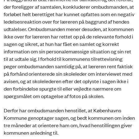
der foreligger af samtalen, konkluderer ombudsmanden, at
forløbet helt berettiget har kunnet opfattes som en negativ
ledelsesreaktion over for læreren på baggrund af hendes
udtalelser. Ombudsmanden mener desuden, at kommunen
ikke over for læreren har rettet op på de relevante forhold i
sagen og sikret, at hun har fået en samlet og korrekt
information om sin personalemæssige situation og sin ret
til at udtale sig. I forhold til kommunens tilrettevisning
peger ombudsmanden samtidig på, at læreren rent faktisk
på forhånd orienterede sin skoleleder om interviewet med
avisen, og at skolelederen efter det oplyste i sagen ikke i
den forbindelse spurgte til eller vejledte nærmere om
spørgsmålet om optagelse af fotos på skolen.
Derfor har ombudsmanden henstillet, at Københavns
Kommune genoptager sagen, og bedt kommunen om inden
tre måneder at orientere ham om, hvad henstillingen giver
kommunen anledning til.