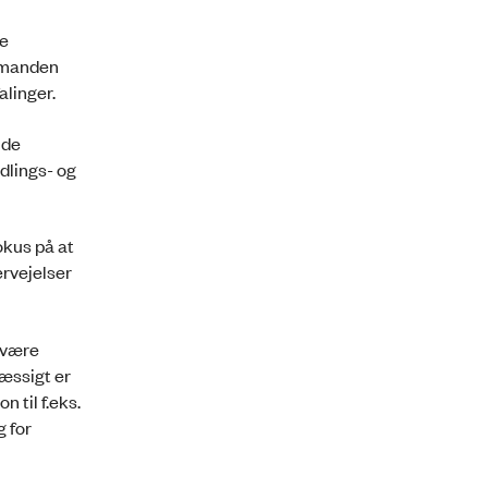
ke
dsmanden
linger.
 de
dlings- og
okus på at
ervejelser
 være
mæssigt er
n til f.eks.
g for