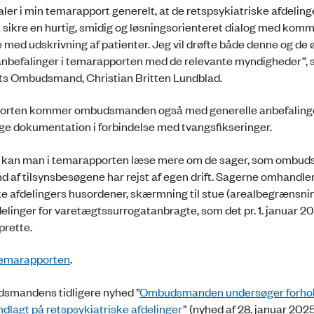
ler i min temarapport generelt, at de retspsykiatriske afdeling
t sikre en hurtig, smidig og løsningsorienteret dialog med kom
 med udskrivning af patienter. Jeg vil drøfte både denne og de 
anbefalinger i temarapporten med de relevante myndigheder”, 
ts Ombudsmand, Christian Britten Lundblad.
orten kommer ombudsmanden også med generelle anbefalinger 
lige dokumentation i forbindelse med tvangsfikseringer.
 kan man i temarapporten læse mere om de sager, som ombu
d af tilsynsbesøgene har rejst af egen drift. Sagerne omhandle
ke afdelingers husordener, skærmning til stue (arealbegrænsni
delinger for varetægtssurrogatanbragte, som det pr. 1. januar 2
prette.
emarapporten
.
smandens tidligere nyhed ”
Ombudsmanden undersøger forhol
ndlagt på retspsykiatriske afdelinger
” (nyhed af 28. januar 2025