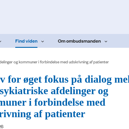
Find viden
Om ombudsmanden
delinger og kommuner i forbindelse med udskrivning af patienter
v for øget fokus på dialog me
sykiatriske afdelinger og
uner i forbindelse med
ivning af patienter
26