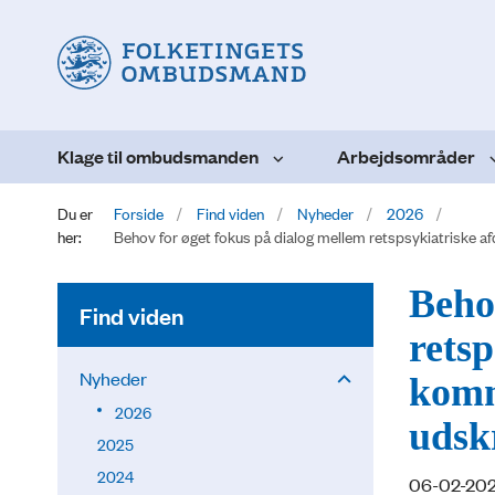
Klage til ombudsmanden
Arbejdsområder
Du er
Forside
Find viden
Nyheder
2026
her:
Behov for øget fokus på dialog mellem retspsykiatriske af
Beho
Find viden
retsp
Nyheder
komm
2026
udskr
2025
2024
06-02-20