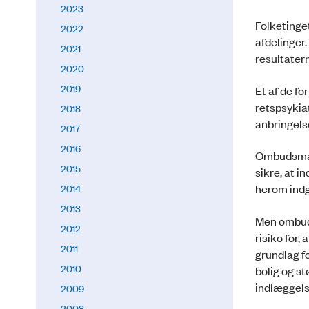
2023
Folketinge
2022
afdelinger
2021
resultater
2020
2019
Et af de f
retspsykia
2018
anbringels
2017
2016
Ombudsmand
2015
sikre, at 
herom indg
2014
2013
Men ombuds
2012
risiko for,
2011
grundlag fo
2010
bolig og st
indlæggels
2009
2008