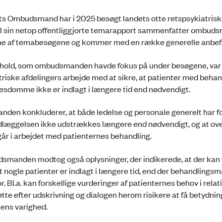
ts Ombudsmand har i 2025 besøgt landets otte retspsykiatris
. I sin netop offentliggjorte temarapport sammenfatter ombu
ne af temabesøgene og kommer med en række generelle anbefa
orhold, som ombudsmanden havde fokus på under besøgene, var
triske afdelingers arbejde med at sikre, at patienter med behan
esdomme ikke er indlagt i længere tid end nødvendigt.
en konkluderer, at både ledelse og personale generelt har f
indlæggelsen ikke udstrækkes længere end nødvendigt, og at ov
år i arbejdet med patienternes behandling.
manden modtog også oplysninger, der indikerede, at der kan
 at nogle patienter er indlagt i længere tid, end der behandlings
r. Bl.a. kan forskellige vurderinger af patienternes behov i relatio
øtte efter udskrivning og dialogen herom risikere at få betydnin
ens varighed.