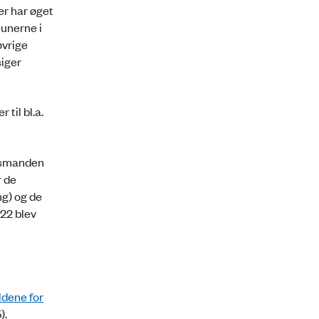
er har øget
munerne i
øvrige
siger
til bl.a.
dsmanden
r de
ng) og de
022 blev
dene for
).