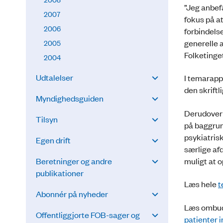
”Jeg anbefa
2007
fokus på a
2006
forbindelse
generelle 
2005
Folketinge
2004
Udtalelser
I temarapp
den skrift
Myndighedsguiden
Derudover
Tilsyn
på baggrun
psykiatris
Egen drift
særlige af
muligt at o
Beretninger og andre
publikationer
Læs hele
t
Abonnér på nyheder
Læs ombud
Offentliggjorte FOB-sager og
patienter i