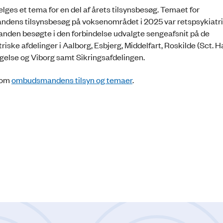
lges et tema for en del af årets tilsynsbesøg. Temaet for
ens tilsynsbesøg på voksenområdet i 2025 var retspsykiatri
en besøgte i den forbindelse udvalgte sengeafsnit på de
riske afdelinger i Aalborg, Esbjerg, Middelfart, Roskilde (Sct. H
agelse og Viborg samt Sikringsafdelingen.
 om
ombudsmandens tilsyn og temaer
.