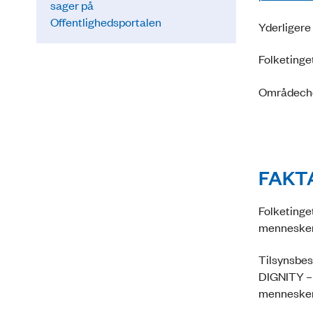
sager på
Offentlighedsportalen
Yderligere
Folketinge
Områdechef
FAKT
Folketinge
mennesker 
Tilsynsbes
DIGNITY – 
menneskere