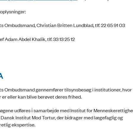
 oplysninger:
ts Ombudsmand, Christian Britten Lundblad, tlf. 22 65 91 03
 Adam Abdel Khalik, tlf. 33 13 25 12
A
ts Ombudsmand gennemfører tilsynsbesøg i institutioner, hvor
er eller kan blive berøvet deres frihed.
øgene udføres i samarbejde med Institut for Menneskerettighe
Dansk Institut Mod Tortur, der bidrager med lægefaglig og
tlig ekspertise.