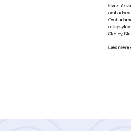
Hvert år væ
ombudsmand
Ombudsmand
retspsykiat
Skejby, Sl
Læs mere