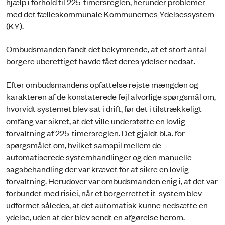
hjælp i forhold til 225-timersreglen, herunder problemer
med det fælleskommunale Kommunernes Ydelsessystem
(KY).
Ombudsmanden fandt det bekymrende, at et stort antal
borgere uberettiget havde fået deres ydelser nedsat.
Efter ombudsmandens opfattelse rejste mængden og
karakteren af de konstaterede fejl alvorlige spørgsmål om,
hvorvidt systemet blev sat i drift, før det i tilstrækkeligt
omfang var sikret, at det ville understøtte en lovlig
forvaltning af 225-timersreglen. Det gjaldt bl.a. for
spørgsmålet om, hvilket samspil mellem de
automatiserede systemhandlinger og den manuelle
sagsbehandling der var krævet for at sikre en lovlig
forvaltning. Herudover var ombudsmanden enig i, at det var
forbundet med risici, når et borgerrettet it-system blev
udformet således, at det automatisk kunne nedsætte en
ydelse, uden at der blev sendt en afgørelse herom.