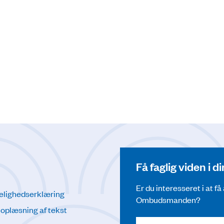
Få faglig viden i 
Er du interesseret i at f
elighedserklæring
Ombudsmanden?
l oplæsning af tekst