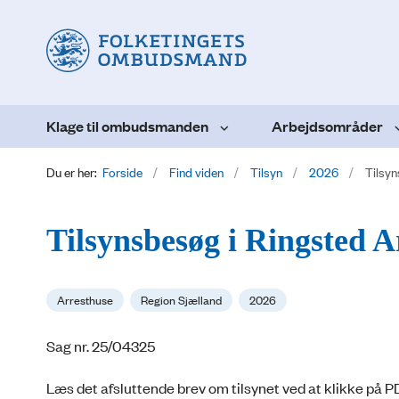
Klage til ombudsmanden
Arbejdsområder
Du er her:
Forside
Find viden
Tilsyn
2026
Tilsyn
Tilsynsbesøg i Ringsted A
Arresthuse
Region Sjælland
2026
Sag nr. 25/04325
Læs det afsluttende brev om tilsynet ved at klikke på P