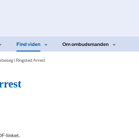
Find viden
Om ombudsmanden
sbesøg i Ringsted Arrest
rrest
DF-linket.