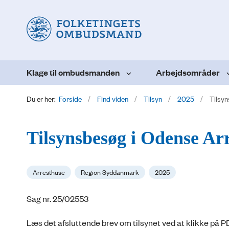
Klage til ombudsmanden
Arbejdsområder
Du er her:
Forside
Find viden
Tilsyn
2025
Tilsyn
Tilsynsbesøg i Odense Arr
Arresthuse
Region Syddanmark
2025
Sag nr.
25/02553
Læs det afsluttende brev om tilsynet ved at klikke på P