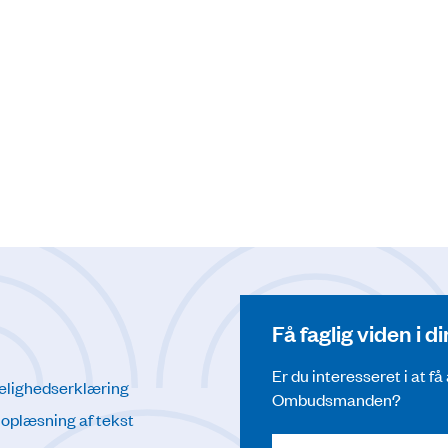
Få faglig viden i 
Er du interesseret i at f
elighedserklæring
Ombudsmanden?
l oplæsning af tekst