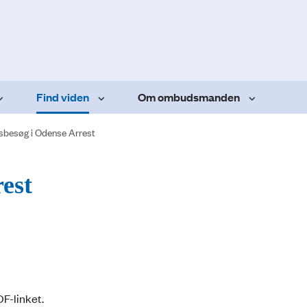
Find viden
Om ombudsmanden
sbesøg i Odense Arrest
est
DF-linket.