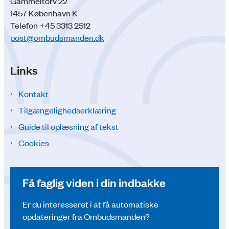
Gammeltorv 22
1457 København K
Telefon +45 3313 2512
post@ombudsmanden.dk
Links
Kontakt
Tilgængelighedserklæring
Guide til oplæsning af tekst
Cookies
Få faglig viden i din indbakke
Er du interesseret i at få automatiske
opdateringer fra Ombudsmanden?