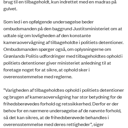
brug til en tilbageholdt, kun indrettet med en madras på
gulvet.
Som led i en opfølgende undersøgelse beder
ombudsmanden på den baggrund Justitsministeriet om at
udtale sig om lovligheden af den konstante
kameraovervågning af tilbageholdte i politiets detentioner.
Ombudsmanden spørger også, om oplysningerne om
Grønlands Politis udfordringer med tilbageholdtes ophold i
politiets detentioner giver ministeriet anledning til at
foretage noget for at sikre, at ophold sker i
overensstemmelse med reglerne.
”Varigheden af tilbageholdtes ophold i politiets detentioner
og brugen af kameraovervågning har stor betydning for de
frihedsberøvedes forhold og retssikkerhed. Derfor er der
behov for en nærmere undersøgelse af de nævnte forhold,
så det kan sikres, at de frihedsberøvede behandles i
overensstemmelse med deres rettigheder”, siger