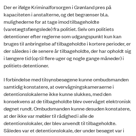
Der er ifølge Kriminalforsorgen i Grønland pres på
kapaciteten i anstalterne, og det begrænser bl.a.
mulighederne for at tage imod tilbageholdte
(varetægtsfængslede) fra politiet. Selv om politiets
detentioner efter reglerne som udgangspunkt kun kan
bruges til anbringelse af tilbageholdte i kortere perioder, er
der således i de senere år tilbageholdte, der har opholdt sig
i længere tid (op til flere uger og nogle gange måneder) i
politiets detentioner.
I forbindelse med tilsynsbesøgene kunne ombudsmanden
samtidig konstatere, at overvågningskameraerne i
detentionslokalerne ikke kunne slukkes, med den
konsekvens at de tilbageholdte blev overvåget elektronisk
døgnet rundt. Ombudsmanden kunne desuden konstatere,
at der ikke var møbler til rådighed i alle de
detentionslokaler, der blev anvendt til tilbageholdte.
Således var et detentionslokale, der under besøget var i