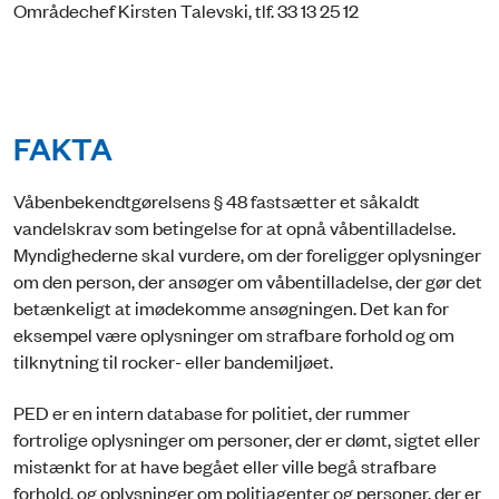
Områdechef Kirsten Talevski, tlf. 33 13 25 12
FAKTA
Våbenbekendtgørelsens § 48 fastsætter et såkaldt
vandelskrav som betingelse for at opnå våbentilladelse.
Myndighederne skal vurdere, om der foreligger oplysninger
om den person, der ansøger om våbentilladelse, der gør det
betænkeligt at imødekomme ansøgningen. Det kan for
eksempel være oplysninger om strafbare forhold og om
tilknytning til rocker- eller bandemiljøet.
PED er en intern database for politiet, der rummer
fortrolige oplysninger om personer, der er dømt, sigtet eller
mistænkt for at have begået eller ville begå strafbare
forhold, og oplysninger om politiagenter og personer, der er