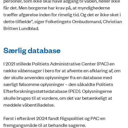
personer, som ikke skal have adgang til våben, heller ikke
får det. Men borgerne har krav på, at myndighederne
træffer afgørelse inden for rimelig tid. Og det er ikke sket i
dette tilfælde”, siger Folketingets Ombudsmand, Christian
Britten Lundblad.
Særlig database
I 2021 stillede Politiets Administrative Center (PAC) en
række våbensager i bero for at afvente en afklaring af, om
der skulle anvendes oplysninger fra en database med
særligt følsomme oplysninger – den såkaldte Politiets
Efterforskningsstøttedatabase (PED). Oplysningerne
skulle bruges til at vurdere, om det var betænkeligt at
meddele våbentilladelse.
Først i efteråret 2024 fandt Rigspolitiet og PAC en
fremgangsmåde til at behandle sagerne.