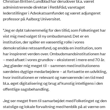
Christian Britten Lundblad har derudover bl.a. været
administrerende direktør i Ret&Råd, varetaget
lederstillinger i Advokatsamfundet og været adjungeret
professor på Aalborg Universitet.
”Jeg er dybt taknemmelig for den tillid, som Folketinget har
vist mig med valget til ny ombudsmand. Det er en
institution, der spiller en væsentlig rolle i vores
demokratiske retssamfund, og endda en institution, som
har inspireret verden over. Ombudsmandsinstitutionen har
– med afsæt i vores grundlov – eksisteret i mere end 70 år.
Jeg glæder mig meget til – sammen med institutionens
særdeles dygtige medarbejdere – at fortsætte en udvikling,
hvor institutionen er relevant og nærværende i en tid med
bl.a. øget digitalisering og brug af kunstig intelligens i den
offentlige sagsbehandling.
Jeg ser meget frem til samarbejdet med Folketinget og den
statslige og lokale forvaltning med henblik på at værne om