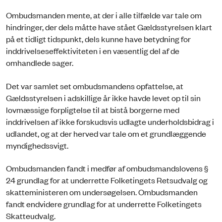
Ombudsmanden mente, at der i alle tilfælde var tale om
hindringer, der dels måtte have stået Gældsstyrelsen klart
på et tidligt tidspunkt, dels kunne have betydning for
inddrivelseseffektiviteten i en væsentlig del af de
omhandlede sager.
Det var samlet set ombudsmandens opfattelse, at
Gældsstyrelsen i adskillige år ikke havde levet op til sin
lovmæssige forpligtelse til at bistå borgerne med
inddrivelsen af ikke forskudsvis udlagte underholdsbidrag i
udlandet, og at der herved var tale om et grundlæggende
myndighedssvigt.
Ombudsmanden fandt i medfør af ombudsmandslovens §
24 grundlag for at underrette Folketingets Retsudvalg og
skatteministeren om undersøgelsen. Ombudsmanden
fandt endvidere grundlag for at underrette Folketingets
Skatteudvalg.