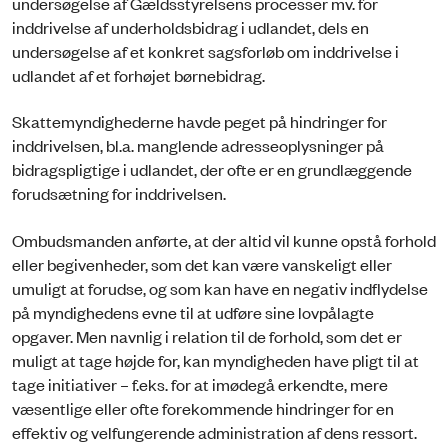
undersøgelse af Gældsstyrelsens processer mv. for
inddrivelse af underholdsbidrag i udlandet, dels en
undersøgelse af et konkret sagsforløb om inddrivelse i
udlandet af et forhøjet børnebidrag.
Skattemyndighederne havde peget på hindringer for
inddrivelsen, bl.a. manglende adresseoplysninger på
bidragspligtige i udlandet, der ofte er en grundlæggende
forudsætning for inddrivelsen.
Ombudsmanden anførte, at der altid vil kunne opstå forhold
eller begivenheder, som det kan være vanskeligt eller
umuligt at forudse, og som kan have en negativ indflydelse
på myndighedens evne til at udføre sine lovpålagte
opgaver. Men navnlig i relation til de forhold, som det er
muligt at tage højde for, kan myndigheden have pligt til at
tage initiativer – f.eks. for at imødegå erkendte, mere
væsentlige eller ofte forekommende hindringer for en
effektiv og velfungerende administration af dens ressort.