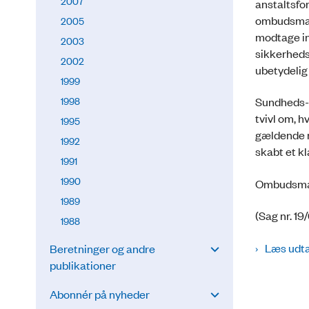
2007
anstaltsfo
ombudsmande
2005
modtage inf
2003
sikkerheds
2002
ubetydelig 
1999
1998
Sundheds- 
tvivl om, 
1995
gældende re
1992
skabt et k
1991
1990
Ombudsmand
1989
(Sag nr. 1
1988
Læs udta
Beretninger og andre
publikationer
Abonnér på nyheder