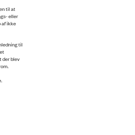
n til at
gs- eller
af ikke
ledning til
et
t der blev
rom.
.