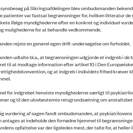
ilsynsbesøg på Sikringsafdelingen blev ombudsmanden bekend
se patienter var fastsat begrænsninger for, hvilken litteratur de
skete ifølge myndighederne efter en konkret og individuel vurde
og mulighederne for at behandle vedkommende.
en rejste en generel egen drift-undersøgelse om forholdet.
en udtalte bl.a., at begrænsningen udgjorde et indgreb i de 
ret til at modtage information efter artikel 10 i Den Europæiske
ttighedskonvention, og at indgreb i individets frihed kræver k
mmel.
l for indgrebet henviste myndighederne særligt til psykiatrilo
ner og til den ulovbestemte retsgrundsætning om anstaltsbet
big vurdering af sagen fandt ombudsmanden, at psykiatrilovens §
an antages at indeholde den fornødne hjemmel til begrænsningen
ns opfattelse var der ligeledes mest, der talte for, at heller 