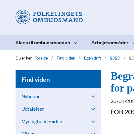
Klage til ombudsmanden
Arbejdsområder
Du er her:
Forside
Find viden
Egen drift
2020
20
Begr
Find viden
for p
Nyheder
20-04-20
Udtalelser
FOB 20
Myndighedsguiden
Tilsyn