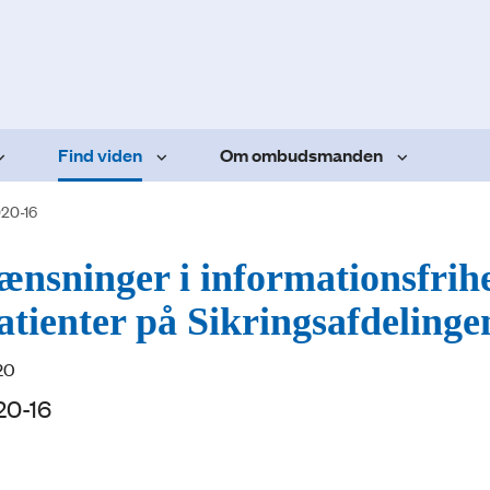
Find viden
Om ombudsmanden
20-16
ænsninger i informationsfrih
atienter på Sikringsafdelinge
20
20-16