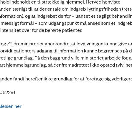
rhold indeholdt en tilstrækkelig hjemmel. Herved henviste
n særligt til, at der er tale om indgreb i ytringsfriheden (rette
ormation), og at indgrebet derfor – uanset et sagligt behandlin
mæssigt formål – som udgangspunkt må anses som et indgreb 
intensitet over for de berørte patienter.
og Ældreministeriet anerkendte, at lovgivningen kunne give an
hvorvidt patienters adgang til information kunne begrænses på d
tlige grundlag. På den baggrund ville ministeriet arbejde for, a
lart hjemmelsgrundlag, så der fremadrettet ikke opstod tvivl he
en fandt herefter ikke grundlag for at foretage sig yderligere
9/05229)
lelsen her