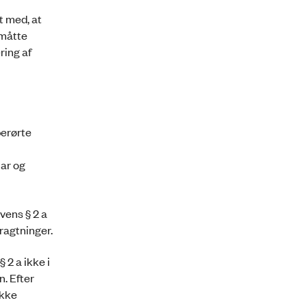
t med, at
 måtte
ring af
berørte
lar og
vens § 2 a
ragtninger.
 2 a ikke i
. Efter
ikke