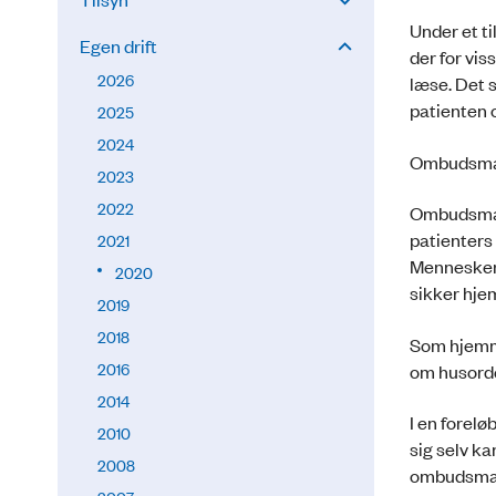
Under et t
Egen drift
der for vis
2026
læse. Det 
patienten 
2025
2024
Ombudsmand
2023
2022
Ombudsmand
patienters 
2021
Menneskere
2020
sikker hje
2019
2018
Som hjemme
2016
om husorde
2014
I en forelø
2010
sig selv k
2008
ombudsmande