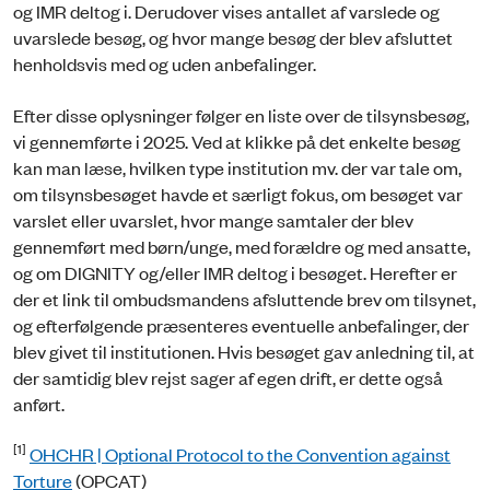
og IMR deltog i. Derudover vises antallet af varslede og
uvarslede besøg, og hvor mange besøg der blev afsluttet
henholdsvis med og uden anbefalinger.
Efter disse oplysninger følger en liste over de tilsynsbesøg,
vi gennemførte i 2025. Ved at klikke på det enkelte besøg
kan man læse, hvilken type institution mv. der var tale om,
om tilsynsbesøget havde et særligt fokus, om besøget var
varslet eller uvarslet, hvor mange samtaler der blev
gennemført med børn/unge, med forældre og med ansatte,
og om DIGNITY og/eller IMR deltog i besøget. Herefter er
der et link til ombudsmandens afsluttende brev om tilsynet,
og efterfølgende præsenteres eventuelle anbefalinger, der
blev givet til institutionen. Hvis besøget gav anledning til, at
der samtidig blev rejst sager af egen drift, er dette også
anført.
[1]
OHCHR | Optional Protocol to the Convention against
Torture
(OPCAT)