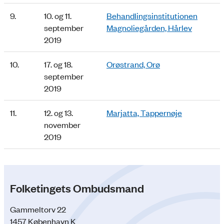
9.
10. og 11.
Behandlingsinstitutionen
september
Magnoliegården, Hårlev
2019
10.
17. og 18.
Orøstrand, Orø
september
2019
11.
12. og 13.
Marjatta, Tappernøje
november
2019
Folketingets Ombudsmand
Gammeltorv 22
1457 København K