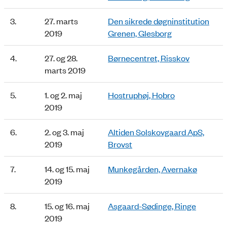
3.
27. marts
Den sikrede døgninstitution
2019
Grenen, Glesborg
4.
27. og 28.
Børnecentret, Risskov
marts 2019
5.
1. og 2. maj
Hostruphøj, Hobro
2019
6.
2. og 3. maj
Altiden Solskovgaard ApS,
2019
Brovst
7.
14. og 15. maj
Munkegården, Avernakø
2019
8.
15. og 16. maj
Asgaard-Sødinge, Ringe
2019