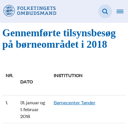
Gennemførte tilsynsbesøg
på børneområdet i 2018
NR.
INSTITUTION
DATO
1.
31. januar og
Børnecenter Tønder
1. februar
2018