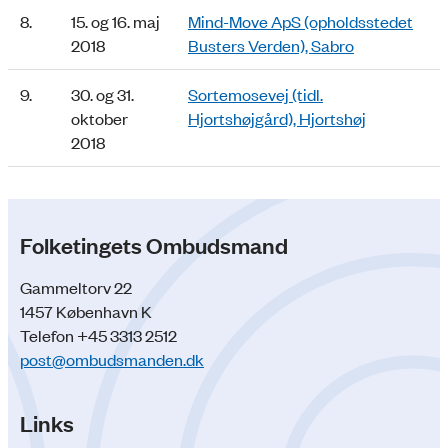
8.
15. og 16. maj
Mind-Move ApS (opholdsstedet
2018
Busters Verden), Sabro
9.
30. og 31.
Sortemosevej (tidl.
oktober
Hjortshøjgård), Hjortshøj
2018
Folketingets Ombudsmand
Gammeltorv 22
1457 København K
Telefon +45 3313 2512
post@ombudsmanden.dk
Links