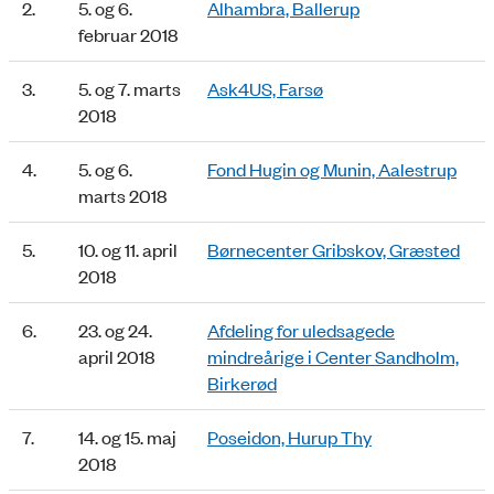
2.
5. og 6.
Alhambra, Ballerup
februar 2018
3.
5. og 7. marts
Ask4US, Farsø
2018
4.
5. og 6.
Fond Hugin og Munin, Aalestrup
marts 2018
5.
10. og 11. april
Børnecenter Gribskov, Græsted
2018
6.
23. og 24.
Afdeling for uledsagede
april 2018
mindreårige i Center Sandholm,
Birkerød
7.
14. og 15. maj
Poseidon, Hurup Thy
2018