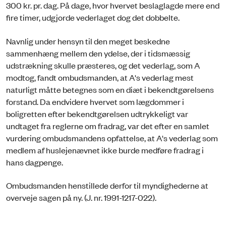
300 kr. pr. dag. På dage, hvor hvervet beslaglagde mere end
fire timer, udgjorde vederlaget dog det dobbelte.
Navnlig under hensyn til den meget beskedne
sammenhæng mellem den ydelse, der i tidsmæssig
udstrækning skulle præsteres, og det vederlag, som A
modtog, fandt ombudsmanden, at A's vederlag mest
naturligt måtte betegnes som en diæt i bekendtgørelsens
forstand. Da endvidere hvervet som lægdommer i
boligretten efter bekendtgørelsen udtrykkeligt var
undtaget fra reglerne om fradrag, var det efter en samlet
vurdering ombudsmandens opfattelse, at A's vederlag som
medlem af huslejenævnet ikke burde medføre fradrag i
hans dagpenge.
Ombudsmanden henstillede derfor til myndighederne at
overveje sagen på ny. (J. nr. 1991-1217-022).