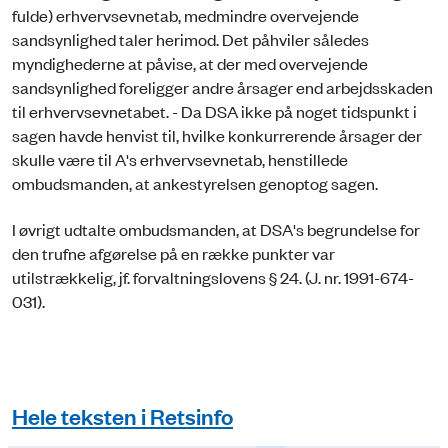
fulde) erhvervsevnetab, medmindre overvejende
sandsynlighed taler herimod. Det påhviler således
myndighederne at påvise, at der med overvejende
sandsynlighed foreligger andre årsager end arbejdsskaden
til erhvervsevnetabet. - Da DSA ikke på noget tidspunkt i
sagen havde henvist til, hvilke konkurrerende årsager der
skulle være til A's erhvervsevnetab, henstillede
ombudsmanden, at ankestyrelsen genoptog sagen.
I øvrigt udtalte ombudsmanden, at DSA's begrundelse for
den trufne afgørelse på en række punkter var
utilstrækkelig, jf. forvaltningslovens § 24. (J. nr. 1991-674-
031).
Hele teksten i Retsinfo