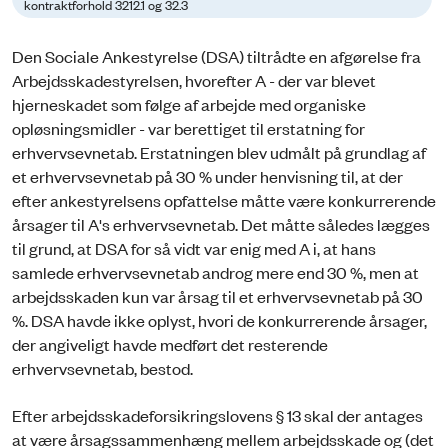
kontraktforhold 3212.1 og 32.3
Den Sociale Ankestyrelse (DSA) tiltrådte en afgørelse fra
Arbejdsskadestyrelsen, hvorefter A - der var blevet
hjerneskadet som følge af arbejde med organiske
opløsningsmidler - var berettiget til erstatning for
erhvervsevnetab. Erstatningen blev udmålt på grundlag af
et erhvervsevnetab på 30 % under henvisning til, at der
efter ankestyrelsens opfattelse måtte være konkurrerende
årsager til A's erhvervsevnetab. Det måtte således lægges
til grund, at DSA for så vidt var enig med A i, at hans
samlede erhvervsevnetab androg mere end 30 %, men at
arbejdsskaden kun var årsag til et erhvervsevnetab på 30
%. DSA havde ikke oplyst, hvori de konkurrerende årsager,
der angiveligt havde medført det resterende
erhvervsevnetab, bestod.
Efter arbejdsskadeforsikringslovens § 13 skal der antages
at være årsagssammenhæng mellem arbejdsskade og (det