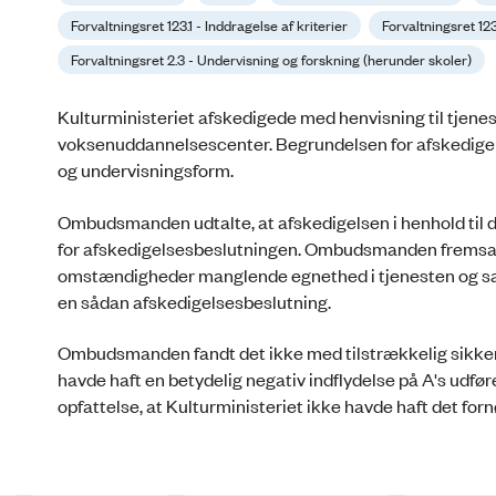
Forvaltningsret 123.1 - Inddragelse af kriterier
Forvaltningsret 12
Forvaltningsret 2.3 - Undervisning og forskning (herunder skoler)
Kulturministeriet afskedigede med henvisning til tjenes
voksenuddannelsescenter. Begrundelsen for afskedige
og undervisningsform.
Ombudsmanden udtalte, at afskedigelsen i henhold til d
for afskedigelsesbeslutningen. Ombudsmanden fremsatt
omstændigheder manglende egnethed i tjenesten og sa
en sådan afskedigelsesbeslutning.
Ombudsmanden fandt det ikke med tilstrækkelig sikker
havde haft en betydelig negativ indflydelse på A's udf
opfattelse, at Kulturministeriet ikke havde haft det forn