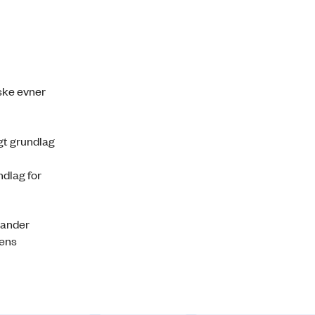
ske evner
gt grundlag
dlag for
tander
dens