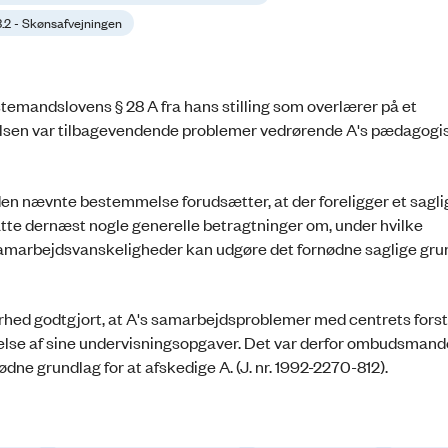
3.2 - Skønsafvejningen
temandslovens § 28 A fra hans stilling som overlærer på et
lsen var tilbagevendende problemer vedrørende A's pædagogi
en nævnte bestemmelse forudsætter, at der foreligger et sagli
e dernæst nogle generelle betragtninger om, under hvilke
marbejdsvanskeligheder kan udgøre det fornødne saglige grun
hed godtgjort, at A's samarbejdsproblemer med centrets fors
ørelse af sine undervisningsopgaver. Det var derfor ombudsman
ødne grundlag for at afskedige A. (J. nr. 1992-2270-812).