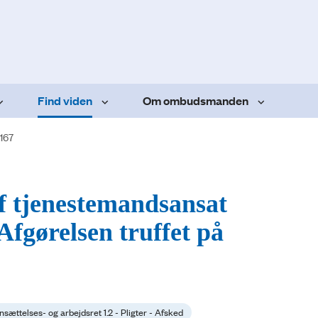
Find viden
Om ombudsmanden
.167
af tjenestemandsansat
fgørelsen truffet på
nsættelses- og arbejdsret 1.2 - Pligter - Afsked