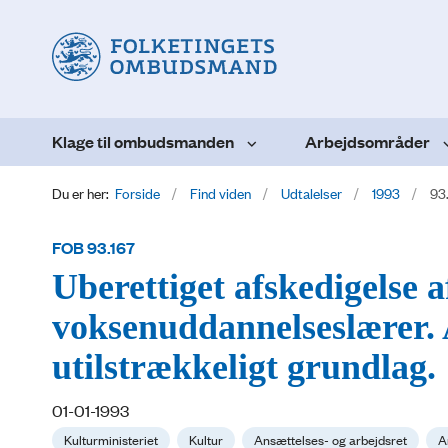
Klage til ombudsmanden
Arbejdsområder
Du er her:
Forside
Find viden
Udtalelser
1993
93
FOB 93.167
Uberettiget afskedigelse 
voksenuddannelseslærer. A
utilstrækkeligt grundlag.
01-01-1993
Kulturministeriet
Kultur
Ansættelses- og arbejdsret
A