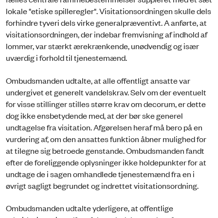
lokale "etiske spilleregler". Visitationsordningen skulle dels
forhindre tyveri dels virke generalpræventivt. A anførte, at
visitationsordningen, der indebar fremvisning af indhold af
lommer, var stærkt ærekrænkende, unødvendig og især
uværdig i forhold til tjenestemænd.
Ombudsmanden udtalte, at alle offentligt ansatte var
undergivet et generelt vandelskrav. Selv om der eventuelt
for visse stillinger stilles større krav om decorum, er dette
dog ikke ensbetydende med, at der bør ske generel
undtagelse fra visitation. Afgørelsen heraf må bero på en
vurdering af, om den ansattes funktion åbner mulighed for
at tilegne sig betroede genstande. Ombudsmanden fandt
efter de foreliggende oplysninger ikke holdepunkter for at
undtage de i sagen omhandlede tjenestemænd fra en i
øvrigt sagligt begrundet og indrettet visitationsordning.
Ombudsmanden udtalte yderligere, at offentlige